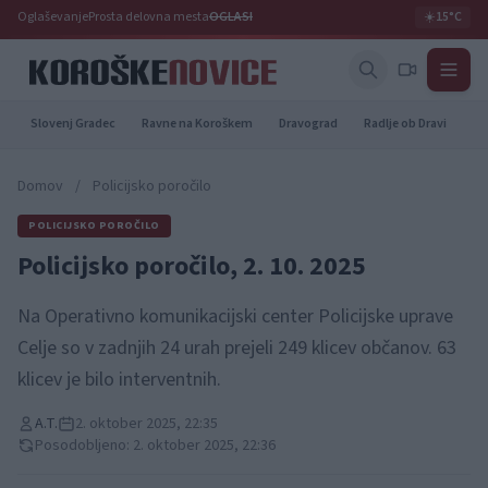
Oglaševanje
Prosta delovna mesta
OGLASI
☀️
15°C
Slovenj Gradec
Ravne na Koroškem
Dravograd
Radlje ob Dravi
Pr
Domov
/
Policijsko poročilo
POLICIJSKO POROČILO
Policijsko poročilo, 2. 10. 2025
Na Operativno komunikacijski center Policijske uprave
Celje so v zadnjih 24 urah prejeli 249 klicev občanov. 63
klicev je bilo interventnih.
A.T.
2. oktober 2025, 22:35
Posodobljeno: 2. oktober 2025, 22:36