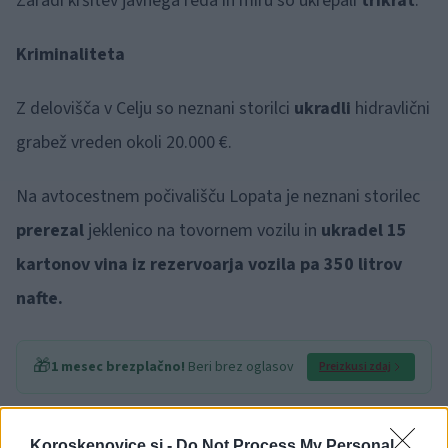
Zaradi kršitev javnega reda in miru so ukrepali
trikrat
.
Kriminaliteta
Z delovišča v Celju so neznani storilci
ukradli
hidravlični
grabež vreden okoli 20.000 €.
Na avtocestnem počivališču Lopata je neznani storilec
prerezal
jeklenico na tovornem vozilu in
ukradel 15
kartonov vina iz rezervoarja vozila pa 350 litrov
nafte.
🎁
1 mesec brezplačno!
Beri brez oglasov
Preizkusi zdaj
Tatvino okoli 400 l goriva
iz rezervoarja tovornega
Koroskenovice.si -
Do Not Process My Personal