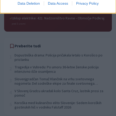
Izklop elektrike: 429. Nadzorništvo Ravne - Območje Prevalje
⚡
Data Deletion
Data Access
Privacy Policy
Prisoje
pred 3 urami
Izklop elektrike: 421. Nadzorništvo Ravne - Območje Podkraj
⚡
pred 3 urami
Preberite tudi
Dopustniška drama: Policija pričakala letalo s Korošico po
1
pristanku
Tragedija v Vuhredu: Po umoru 36-letne ženske policija
2
intenzivno išče osumljenca
Slovenjgradčan Tomaž Klančnik na vrhu svetovnega
3
nogometa: Del sodniške ekipe za finale svetovnega
prvenstva
V Slovenj Gradcu ukradali kolo Santa Cruz, lastnik prosi za
4
pomoč
Koroška med kulinarično elito Slovenije: Sedem koroških
5
gostinskih hiš v vodniku Falstaff 2026