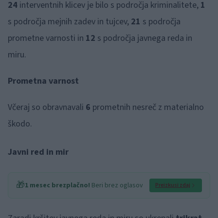
24
interventnih klicev je bilo s področja kriminalitete,
1
s področja mejnih zadev in tujcev,
21
s področja
prometne varnosti in
12
s področja javnega reda in
miru.
Prometna varnost
Včeraj so obravnavali
6
prometnih nesreč z materialno
škodo.
Javni red in mir
🎁
1 mesec brezplačno!
Beri brez oglasov
Preizkusi zdaj