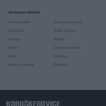
Novice po občinah
Slovenj Gradec
Ravne na Koroškem
Dravograd
Radlje ob Dravi
Prevalje
Mislinja
Mežica
Črna na Koroškem
Muta
Vuzenica
Ribnica na Pohorju
Podvelka