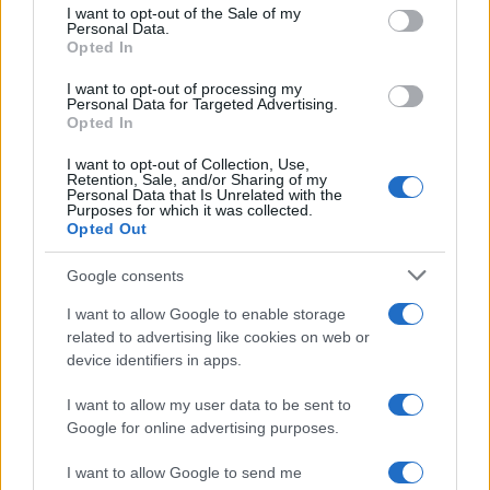
consent section.
odstranjeni.
I want to opt-out of the Sale of my
Pravila komentiranja →
Personal Data.
Opted In
Failed to fetch
I want to opt-out of processing my
Personal Data for Targeted Advertising.
Opted In
I want to opt-out of Collection, Use,
Kategorije:
Policijsko poročilo
PU Celje
Retention, Sale, and/or Sharing of my
Personal Data that Is Unrelated with the
Purposes for which it was collected.
Opted Out
policijsko poročilo
PU Celje
Ključne besede:
Google consents
I want to allow Google to enable storage
related to advertising like cookies on web or
Več iz kategorije Policijsko poročilo
device identifiers in apps.
I want to allow my user data to be sent to
Google for online advertising purposes.
I want to allow Google to send me