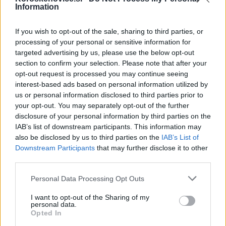
Information
vozila so včeraj obravnavali tudi na Opekarniški ulici v
Celju.
If you wish to opt-out of the sale, sharing to third parties, or
processing of your personal or sensitive information for
targeted advertising by us, please use the below opt-out
Na območju Gornjega Gradu so obravnavali
vlom
v
section to confirm your selection. Please note that after your
stanovanjsko hišo. Storilec je ukradel več nakita in tri
opt-out request is processed you may continue seeing
interest-based ads based on personal information utilized by
ženske ure.
us or personal information disclosed to third parties prior to
your opt-out. You may separately opt-out of the further
Vir: PU Celje
disclosure of your personal information by third parties on the
IAB’s list of downstream participants. This information may
also be disclosed by us to third parties on the
IAB’s List of
Downstream Participants
that may further disclose it to other
third parties.
Please note that this website/app uses one or more Google
Personal Data Processing Opt Outs
services and may gather and store information including but
Opozorilo:
Po 297. členu Kazenskega zakonika je
not limited to your visit or usage behaviour. You may click to
I want to opt-out of the Sharing of my
posameznik kazensko odgovoren za javno spodbujanje
personal data.
grant or deny consent to Google and its third-party tags to
sovraštva, nasilja ali nestrpnosti. Komentarji z žaljivimi,
Opted In
use your data for below specified purposes in below Google
rasističnimi, diskriminatornimi ali nezakonitimi vsebinami bodo