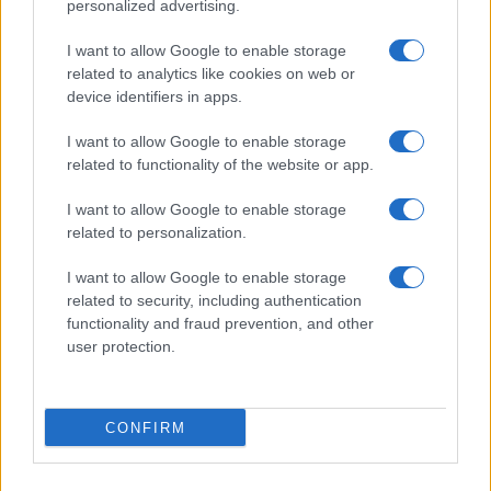
personalized advertising.
Policijsko poročilo, 7. 8. 2026
Policijsko poročilo, 6. 8. 2026
I want to allow Google to enable storage
related to analytics like cookies on web or
device identifiers in apps.
I want to allow Google to enable storage
related to functionality of the website or app.
Policijsko poročilo, 5. 8. 2026
Policijsko poročilo, 4. 8. 2026
I want to allow Google to enable storage
related to personalization.
Obvestila
I want to allow Google to enable storage
Izklop elektrike: 426. Nadzorništvo Vuzenica - Območje Sv.
⚡
related to security, including authentication
Anton na Pohorju
functionality and fraud prevention, and other
pred 3 urami
user protection.
Izklop elektrike: 425. Nadzorništvo Vuzenica - Območje
⚡
Vuhred
pred 3 urami
CONFIRM
Izklop elektrike: 424. Nadzorništvo Vuzenica - Območje Orlice
⚡
pred 3 urami