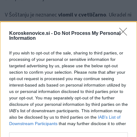
V Šoštanju je neznanec
vlomil v cvetličarno
. Ukradel ni
ničesar.
Koroskenovice.si -
Do Not Process My Personal
Information
🎁
1 mesec brezplačno!
Beri brez oglasov
Preizkusi zdaj
If you wish to opt-out of the sale, sharing to third parties, or
processing of your personal or sensitive information for
Na Bohorju je neznani storilec
vlomil v prostore
targeted advertising by us, please use the below opt-out
section to confirm your selection. Please note that after your
lovskega doma
. Ukradel je nekaj alkoholnih pijač.
opt-out request is processed you may continue seeing
interest-based ads based on personal information utilized by
us or personal information disclosed to third parties prior to
V soboto so obravnavali
vloma v dve stanovanjski
your opt-out. You may separately opt-out of the further
hiši.
disclosure of your personal information by third parties on the
IAB’s list of downstream participants. This information may
also be disclosed by us to third parties on the
IAB’s List of
V Škarnicah, na območju Policijske postaje Šentjur, je
Downstream Participants
that may further disclose it to other
storilec v hišo
vlomil skozi terasna vrata
in preiskal
third parties.