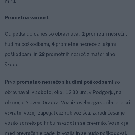
miru.
Prometna varnost
Od petka do danes so obravnavali
2
prometni nesreči s
hudimi poškodbami,
4
prometne nesreče z lažjimi
poškodbami in
28
prometnih nesreč z materialno
škodo.
Prvo
prometno nesrečo s hudimi poškodbami
so
obravnavali v soboto, okoli 12.30 ure, v Podgorju, na
območju Slovenj Gradca. Voznik osebnega vozila je je pri
vzvratni vožnji zapeljal čez rob vozišča, zaradi česar je
vozilo zdrselo po hribu navzdol in se prevrnilo. Voznik je
med prevračanje padel iz vozila in se hudo poškodoval.