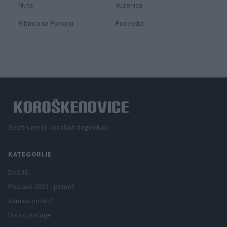
Muta
Vuzenica
Ribnica na Pohorju
Podvelka
Spletni medij koroških dogodkov.
KATEGORIJE
DeSUS
Poplave 2023 - pomoč
Kam na potep?
Dobro počutje