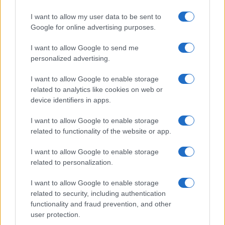
Vir: PU Celje
I want to allow my user data to be sent to
Google for online advertising purposes.
I want to allow Google to send me
personalized advertising.
I want to allow Google to enable storage
Opozorilo:
Po 297. členu Kazenskega zakonika je
related to analytics like cookies on web or
posameznik kazensko odgovoren za javno spodbujanje
device identifiers in apps.
sovraštva, nasilja ali nestrpnosti. Komentarji z žaljivimi,
rasističnimi, diskriminatornimi ali nezakonitimi vsebinami bodo
I want to allow Google to enable storage
odstranjeni.
Pravila komentiranja →
related to functionality of the website or app.
I want to allow Google to enable storage
Failed to fetch
related to personalization.
I want to allow Google to enable storage
related to security, including authentication
Kategorije:
Policijsko poročilo
PU Celje
functionality and fraud prevention, and other
user protection.