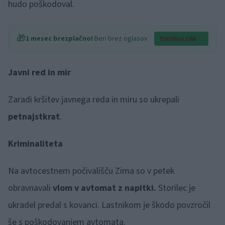
hudo poškodoval.
🎁
1 mesec brezplačno!
Beri brez oglasov
Preizkusi zdaj
Javni red in mir
Zaradi kršitev javnega reda in miru so ukrepali
petnajstkrat
.
Kriminaliteta
Na avtocestnem počivališču Zima so v petek
obravnavali
vlom v avtomat z napitki.
Storilec je
ukradel predal s kovanci. Lastnikom je škodo povzročil
še s poškodovanjem avtomata.