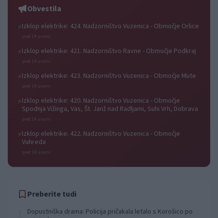
Obvestila
Izklop elektrike: 424. Nadzorništvo Vuzenica - Območje Orlice
⚡
pred 14 urami
Izklop elektrike: 421. Nadzorništvo Ravne - Območje Podkraj
⚡
pred 14 urami
Izklop elektrike: 423. Nadzorništvo Vuzenica - Območje Mute
⚡
pred 14 urami
Izklop elektrike: 420. Nadzorništvo Vuzenica - Območje
⚡
Spodnja Vižinga, Vas, Št. Janž nad Radljami, Suhi Vrh, Dobrava
pred 14 urami
Izklop elektrike: 422. Nadzorništvo Vuzenica - Območje
⚡
Vuhreda
pred 14 urami
Preberite tudi
Dopustniška drama: Policija pričakala letalo s Korošico po
1