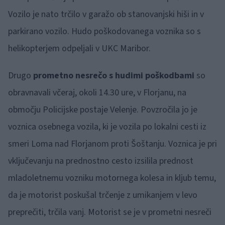
Vozilo je nato trčilo v garažo ob stanovanjski hiši in v
parkirano vozilo. Hudo poškodovanega voznika so s
helikopterjem odpeljali v UKC Maribor.
Drugo
prometno nesrečo s hudimi poškodbami
so
obravnavali včeraj, okoli 14.30 ure, v Florjanu, na
območju Policijske postaje Velenje. Povzročila jo je
voznica osebnega vozila, ki je vozila po lokalni cesti iz
smeri Loma nad Florjanom proti Šoštanju. Voznica je pri
vključevanju na prednostno cesto izsilila prednost
mladoletnemu vozniku motornega kolesa in kljub temu,
da je motorist poskušal trčenje z umikanjem v levo
preprečiti, trčila vanj. Motorist se je v prometni nesreči