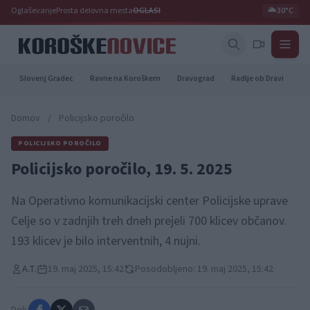
Oglaševanje
Prosta delovna mesta
OGLASI
🌥️
30°C
Slovenj Gradec
Ravne na Koroškem
Dravograd
Radlje ob Dravi
Pr
Domov
/
Policijsko poročilo
POLICIJSKO POROČILO
Policijsko poročilo, 19. 5. 2025
Na Operativno komunikacijski center Policijske uprave
Celje so v zadnjih treh dneh prejeli 700 klicev občanov.
193 klicev je bilo interventnih, 4 nujni.
A.T.
19. maj 2025, 15:42
Posodobljeno: 19. maj 2025, 15:42