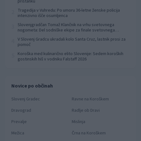
pristanku
Tragedija v Vuhredu: Po umoru 36-letne ženske policija
2
intenzivno išče osumljenca
Slovenjgradčan Tomaž Klančnik na vrhu svetovnega
3
nogometa: Del sodniške ekipe za finale svetovnega
prvenstva
V Slovenj Gradcu ukradali kolo Santa Cruz, lastnik prosi za
4
pomoč
Koroška med kulinarično elito Slovenije: Sedem koroških
5
gostinskih hiš v vodniku Falstaff 2026
Novice po občinah
Slovenj Gradec
Ravne na Koroškem
Dravograd
Radlje ob Dravi
Prevalje
Mislinja
Mežica
Črna na Koroškem