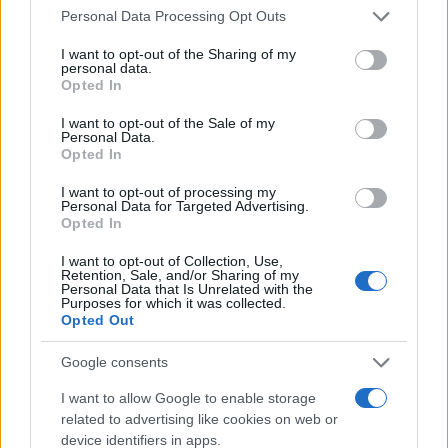
prostore. Po prvih podatkih ni ničesar ukradel.
Please note that this website/app uses one or more Google
Personal Data Processing Opt Outs
services and may gather and store information including but
not limited to your visit or usage behaviour. You may click to
I want to opt-out of the Sharing of my
V Andražu nad Polzelo je v hišo
vlomil skozi vhodna
personal data.
grant or deny consent to Google and its third-party tags to
Opted In
use your data for below specified purposes in below Google
vrata.
Ukradel je kuverto z gotovino.
consent section.
I want to opt-out of the Sale of my
Personal Data.
Včeraj so bili obveščeni o
vlomu v osebno vozilo
,
Opted In
parkirano na območju Tremerij. Storilec je ukradel
I want to opt-out of processing my
Personal Data for Targeted Advertising.
gotovino. Lastniku je škodo povzročil še z razbitjem
Opted In
okenskega stekla.
I want to opt-out of Collection, Use,
Retention, Sale, and/or Sharing of my
Personal Data that Is Unrelated with the
Purposes for which it was collected.
Včeraj smo bili obveščeni še o
vlomu v stanovanjsko
Opted Out
hišo
v Celju. V hišo je bilo vlomljeno v zadnjih nekaj
Google consents
dneh. Storilec je ukradel gotovino, mobilni telefon in
I want to allow Google to enable storage
ključe osebnega vozila.
related to advertising like cookies on web or
device identifiers in apps.