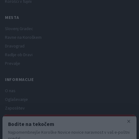
Korošci v tujini
MESTA
Slovenj Gradec
Ravne na Koroškem
Dravograd
Radlje ob Dravi
Prevalje
INFORMACIJE
O nas
Oglaševanje
Zaposlitev
Pravno obvestilo
×
Bodite na tekočem
Zasebnost in piškotki
Najpomembnejše Koroške Novice novice naravnost v vaš e-poštni
Storitve
predal.