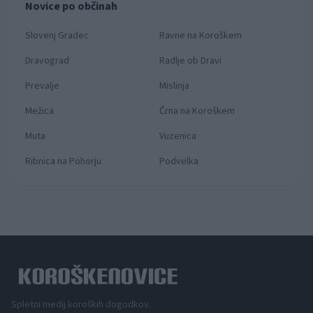
Novice po občinah
Slovenj Gradec
Ravne na Koroškem
Dravograd
Radlje ob Dravi
Prevalje
Mislinja
Mežica
Črna na Koroškem
Muta
Vuzenica
Ribnica na Pohorju
Podvelka
Spletni medij koroških dogodkov.