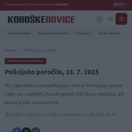
Oglaševanje
Prosta delovna mesta
OGLASI
🌥️
29°C
Slovenj Gradec
Ravne na Koroškem
Dravograd
Radlje ob Dravi
Pr
Domov
/
Policijsko poročilo
POLICIJSKO POROČILO
Policijsko poročilo, 18. 7. 2025
Na Operativno komunikacijski center Policijske uprave
Celje so v zadnjih 24 urah prejeli 256 klicev občanov. 69
klicev je bilo interventnih.
A.T.
18. julij 2025, 09:42
Posodobljeno: 18. julij 2025, 09:42