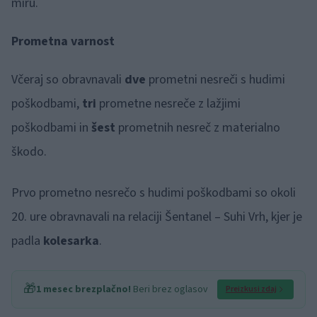
miru.
Prometna varnost
Včeraj so obravnavali
dve
prometni nesreči s hudimi
poškodbami,
tri
prometne nesreče z lažjimi
poškodbami in
šest
prometnih nesreč z materialno
škodo.
Prvo prometno nesrečo s hudimi poškodbami so okoli
20. ure obravnavali na relaciji Šentanel – Suhi Vrh, kjer je
padla
kolesarka
.
🎁
1 mesec brezplačno!
Beri brez oglasov
Preizkusi zdaj