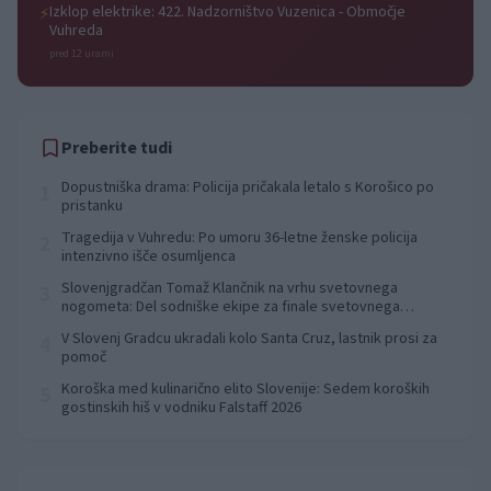
Izklop elektrike: 422. Nadzorništvo Vuzenica - Območje
⚡
Vuhreda
pred 12 urami
Preberite tudi
Dopustniška drama: Policija pričakala letalo s Korošico po
1
pristanku
Tragedija v Vuhredu: Po umoru 36-letne ženske policija
2
intenzivno išče osumljenca
Slovenjgradčan Tomaž Klančnik na vrhu svetovnega
3
nogometa: Del sodniške ekipe za finale svetovnega
prvenstva
V Slovenj Gradcu ukradali kolo Santa Cruz, lastnik prosi za
4
pomoč
Koroška med kulinarično elito Slovenije: Sedem koroških
5
gostinskih hiš v vodniku Falstaff 2026