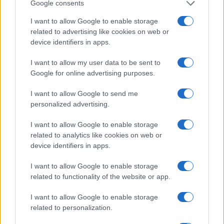
Google consents
I want to allow Google to enable storage
Failed to fetch
related to advertising like cookies on web or
device identifiers in apps.
I want to allow my user data to be sent to
Kategorije:
Policijsko poročilo
PU Celje
Google for online advertising purposes.
policijsko poročilo
PU Celje
I want to allow Google to send me
Ključne besede:
personalized advertising.
I want to allow Google to enable storage
related to analytics like cookies on web or
Več iz kategorije Policijsko poročilo
device identifiers in apps.
I want to allow Google to enable storage
related to functionality of the website or app.
I want to allow Google to enable storage
related to personalization.
Policijsko poročilo, 6. 8. 2026
Policijsko poročilo, 5. 8. 2026