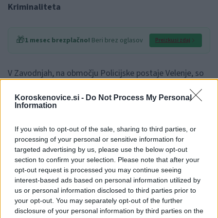
Kriminaliteta
🎁
1 mesec brezplačno!
Beri brez oglasov
Preizkusi zdaj
V Zavodnjah, na območju Policijske postaje Velenje, so
včeraj obravnavali
drzno tatvino.
Dva neznanca sta se
Koroskenovice.si -
Do Not Process My Personal
pripeljala do stanovanjske hiše. Medtem, ko je eden pod
Information
pretvezo, da prihajata s telekomunikacijskega podjetje,
If you wish to opt-out of the sale, sharing to third parties, or
zamotil lastnika, se je drugi izmuznil v hišo, preiskal
processing of your personal or sensitive information for
targeted advertising by us, please use the below opt-out
prostore in ukradel zlatnino. Storilca sta se s kraja
section to confirm your selection. Please note that after your
opt-out request is processed you may continue seeing
odpeljala z osebnim vozilom znamke Peugeot, sive
interest-based ads based on personal information utilized by
barve, starejšega letnika izvedbe.
us or personal information disclosed to third parties prior to
your opt-out. You may separately opt-out of the further
disclosure of your personal information by third parties on the
V Slovenj Gradcu so obravnavali
vlom
v klet