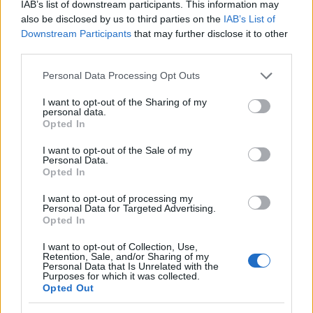
IAB’s list of downstream participants. This information may
stanovanjskega bloka. Storilec je ukradel več različnega
also be disclosed by us to third parties on the
IAB’s List of
Downstream Participants
that may further disclose it to other
orodja.
third parties.
Please note that this website/app uses one or more Google
Personal Data Processing Opt Outs
S terase gostinskega lokala v Slovenj Gradcu je neznani
services and may gather and store information including but
not limited to your visit or usage behaviour. You may click to
I want to opt-out of the Sharing of my
storilec
ukradel dva senčnika.
personal data.
grant or deny consent to Google and its third-party tags to
Opted In
use your data for below specified purposes in below Google
Vir: PU Celje
consent section.
I want to opt-out of the Sale of my
Personal Data.
Opted In
I want to opt-out of processing my
Personal Data for Targeted Advertising.
Opted In
Opozorilo:
Po 297. členu Kazenskega zakonika je
I want to opt-out of Collection, Use,
Retention, Sale, and/or Sharing of my
posameznik kazensko odgovoren za javno spodbujanje
Personal Data that Is Unrelated with the
sovraštva, nasilja ali nestrpnosti. Komentarji z žaljivimi,
Purposes for which it was collected.
Opted Out
rasističnimi, diskriminatornimi ali nezakonitimi vsebinami bodo
odstranjeni.
Pravila komentiranja →