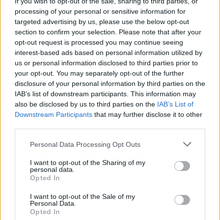
If you wish to opt-out of the sale, sharing to third parties, or
električnih brivnikov, televizorjev, sesalcev in drugih
processing of your personal or sensitive information for
targeted advertising by us, please use the below opt-out
stvari.
section to confirm your selection. Please note that after your
opt-out request is processed you may continue seeing
interest-based ads based on personal information utilized by
Vir: PU Celje
us or personal information disclosed to third parties prior to
your opt-out. You may separately opt-out of the further
disclosure of your personal information by third parties on the
IAB’s list of downstream participants. This information may
also be disclosed by us to third parties on the
IAB’s List of
Opozorilo:
Po 297. členu Kazenskega zakonika je
Downstream Participants
that may further disclose it to other
posameznik kazensko odgovoren za javno spodbujanje
third parties.
sovraštva, nasilja ali nestrpnosti. Komentarji z žaljivimi,
Please note that this website/app uses one or more Google
Personal Data Processing Opt Outs
rasističnimi, diskriminatornimi ali nezakonitimi vsebinami bodo
services and may gather and store information including but
odstranjeni.
Pravila komentiranja →
not limited to your visit or usage behaviour. You may click to
I want to opt-out of the Sharing of my
personal data.
grant or deny consent to Google and its third-party tags to
Opted In
use your data for below specified purposes in below Google
Failed to fetch
consent section.
I want to opt-out of the Sale of my
Personal Data.
Opted In