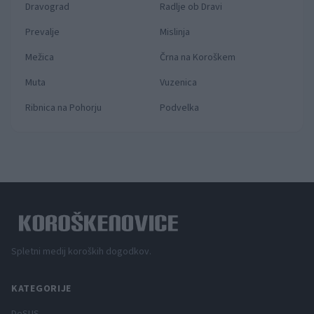
Dravograd
Radlje ob Dravi
Prevalje
Mislinja
Mežica
Črna na Koroškem
Muta
Vuzenica
Ribnica na Pohorju
Podvelka
Spletni medij koroških dogodkov.
KATEGORIJE