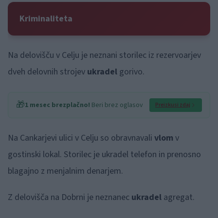
Kriminaliteta
Na delovišču v Celju je neznani storilec iz rezervoarjev
dveh delovnih strojev
ukradel
gorivo.
🎁
1 mesec brezplačno!
Beri brez oglasov
Preizkusi zdaj
Na Cankarjevi ulici v Celju so obravnavali
vlom
v
gostinski lokal. Storilec je ukradel telefon in prenosno
blagajno z menjalnim denarjem.
Z delovišča na Dobrni je neznanec
ukradel
agregat.