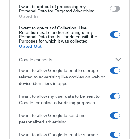
Občine:
Slovenija
I want to opt-out of processing my
Personal Data for Targeted Advertising.
Opted In
Kategorije:
Policijsko poročilo
I want to opt-out of Collection, Use,
Retention, Sale, and/or Sharing of my
Personal Data that Is Unrelated with the
policijsko poročilo
PU Celje
Ključne besede:
Purposes for which it was collected.
Opted Out
Google consents
Več iz kraja Slovenija
I want to allow Google to enable storage
related to advertising like cookies on web or
device identifiers in apps.
I want to allow my user data to be sent to
Google for online advertising purposes.
I want to allow Google to send me
V OTP banki opozarjajo na
V torek ob nespremenjenih
personalized advertising.
zlorabe plačilnih kartic s
dajatvah občutna pocenitev
skimmingom
goriv
I want to allow Google to enable storage