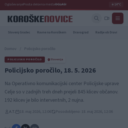
Oglaševanje
Prosta delovna mesta
OGLASI
☀️
14°C
Slovenj Gradec
Ravne na Koroškem
Dravograd
Radlje ob Dravi
Pr
Domov
/
Policijsko poročilo
POLICIJSKO POROČILO
Slovenija
Policijsko poročilo, 18. 5. 2026
Na Operativno komunikacijski center Policijske uprave
Celje so v zadnjih treh dneh prejeli 845 klicev občanov.
192 klicev je bilo interventnih, 2 nujna.
A.T.
18. maj 2026, 12:06
Posodobljeno: 18. maj 2026, 12:06