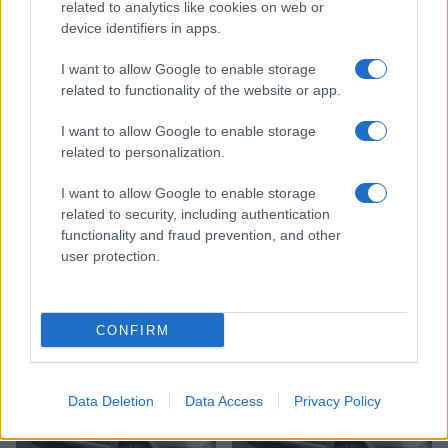
related to analytics like cookies on web or
device identifiers in apps.
I want to allow Google to enable storage
Policijsko poročilo, 7. 8. 2026
Plohe in nevihte bodo do
related to functionality of the website or app.
večera zajele večji del države
I want to allow Google to enable storage
related to personalization.
Več iz kategorije Policijsko poročilo
I want to allow Google to enable storage
related to security, including authentication
functionality and fraud prevention, and other
user protection.
CONFIRM
Policijsko poročilo, 7. 8. 2026
Policijsko poročilo, 6. 8. 2026
Data Deletion
Data Access
Privacy Policy