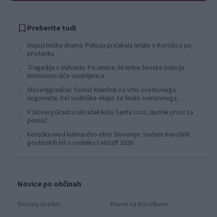
Preberite tudi
Dopustniška drama: Policija pričakala letalo s Korošico po
1
pristanku
Tragedija v Vuhredu: Po umoru 36-letne ženske policija
2
intenzivno išče osumljenca
Slovenjgradčan Tomaž Klančnik na vrhu svetovnega
3
nogometa: Del sodniške ekipe za finale svetovnega
prvenstva
V Slovenj Gradcu ukradali kolo Santa Cruz, lastnik prosi za
4
pomoč
Koroška med kulinarično elito Slovenije: Sedem koroških
5
gostinskih hiš v vodniku Falstaff 2026
Novice po občinah
Slovenj Gradec
Ravne na Koroškem