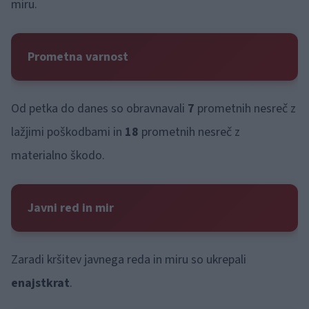
miru.
Prometna varnost
Od petka do danes so obravnavali
7
prometnih nesreč z
lažjimi poškodbami in
18
prometnih nesreč z
materialno škodo.
Javni red in mir
Zaradi kršitev javnega reda in miru so ukrepali
enajstkrat
.