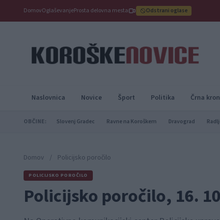
Domov
Oglaševanje
Prosta delovna mesta
Odstrani oglase
Naslovnica
Novice
Šport
Politika
Črna kron
OBČINE:
Slovenj Gradec
Ravne na Koroškem
Dravograd
Radlj
Domov
/
Policijsko poročilo
POLICIJSKO POROČILO
Policijsko poročilo, 16. 1