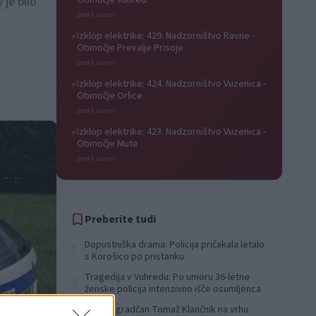
 je bilo
Območje Vuhred
pred 6 urami
Izklop elektrike: 429. Nadzorništvo Ravne -
⚡
Območje Prevalje Prisoje
pred 6 urami
Izklop elektrike: 424. Nadzorništvo Vuzenica -
⚡
Območje Orlice
pred 6 urami
Izklop elektrike: 423. Nadzorništvo Vuzenica -
⚡
Območje Mute
pred 6 urami
Preberite tudi
Dopustniška drama: Policija pričakala letalo
1
s Korošico po pristanku
Tragedija v Vuhredu: Po umoru 36-letne
2
ženske policija intenzivno išče osumljenca
Slovenjgradčan Tomaž Klančnik na vrhu
3