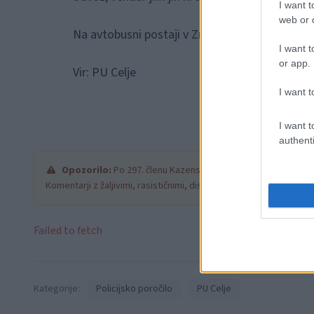
I want t
web or d
Na avtobusni postaji v Zrečah je neznani stori
I want t
or app.
Vir: PU Celje
I want t
I want t
authenti
Opozorilo:
Po 297. členu Kazenskega zakonika je posamezni
Komentarji z žaljivimi, rasističnimi, diskriminatornimi ali nezako
Failed to fetch
Kategorije:
Policijsko poročilo
PU Celje