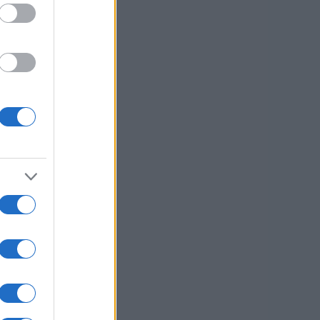
usi zdaj
za