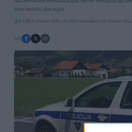
Na Operativno komunikacijski center Policijske uprave Ce
interventnih, dva nujna.
A.T.
16. oktober 2025, 14:27
Posodobljeno: 16. oktober 2025,
Deli: