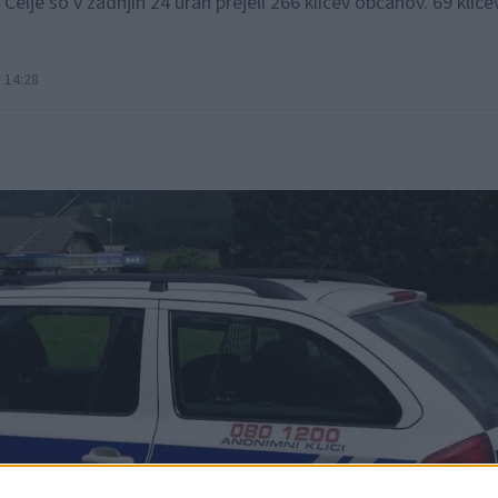
lje so v zadnjih 24 urah prejeli 266 klicev občanov. 69 klicev
 14:28