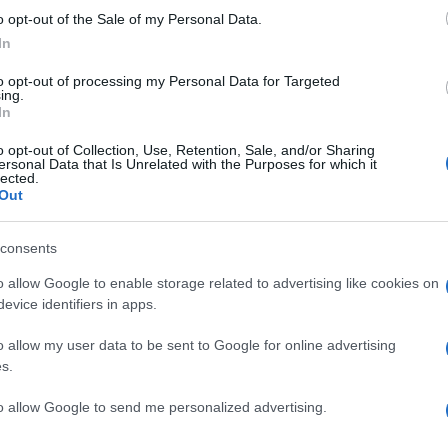
o opt-out of the Sale of my Personal Data.
lažjimi poškodbami in
štiri
prometne nesreče z materialno
In
to opt-out of processing my Personal Data for Targeted
ing.
za vožnjo, so zasegli vozili.
In
o opt-out of Collection, Use, Retention, Sale, and/or Sharing
ersonal Data that Is Unrelated with the Purposes for which it
lected.
Out
Preizk
consents
o allow Google to enable storage related to advertising like cookies on
i
šestkrat
.
evice identifiers in apps.
o allow my user data to be sent to Google for online advertising
s.
us tatvine
treh delovnih strojev, ki so si jih storilci pripravili 
to allow Google to send me personalized advertising.