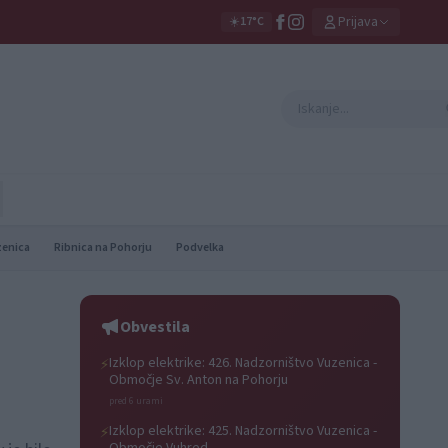
Prijava
☀️
17°C
zenica
Ribnica na Pohorju
Podvelka
Obvestila
Izklop elektrike: 426. Nadzorništvo Vuzenica -
⚡
Območje Sv. Anton na Pohorju
pred 6 urami
Izklop elektrike: 425. Nadzorništvo Vuzenica -
⚡