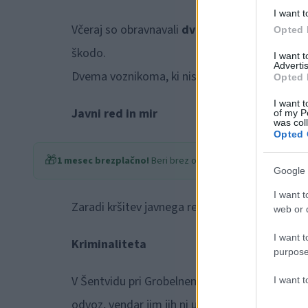
I want t
Včeraj so obravnavali
dve
prometni nesreči z 
Opted 
škodo.
I want 
Advertis
Dvema voznikoma, ki nista izpolnjevala pogojev 
Opted 
I want t
Javni red in mir
of my P
was col
Opted 
🎁
1 mesec brezplačno!
Beri brez oglasov
Google 
I want t
Zaradi kršitev javnega reda in miru so ukrepal
web or d
I want t
Kriminaliteta
purpose
V Šentvidu pri Grobelnem so obravnavali
posk
I want 
odvoz, vendar jim jih ni uspelo odpeljati.