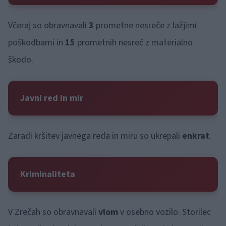
Včeraj so obravnavali
3
prometne nesreče z lažjimi
poškodbami in
15
prometnih nesreč z materialno
škodo.
Javni red in mir
Zaradi kršitev javnega reda in miru so ukrepali
enkrat
.
Kriminaliteta
V Zrečah so obravnavali
vlom
v osebno vozilo. Storilec