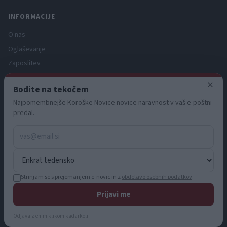
INFORMACIJE
O nas
Oglaševanje
Zaposlitev
Pravno obvestilo
×
Bodite na tekočem
Zasebnost in piškotki
Najpomembnejše Koroške Novice novice naravnost v vaš e-poštni
Storitve
predal.
Naročnine
Pogoji uporabe
Pravila volilne kampanje
Strinjam se s prejemanjem e-novic in z
obdelavo osebnih podatkov
.
Prijavi me
© 2026 KN MEDIA d.o.o. Vse pravice pridržane.
info@koroskenovice.si
Odjava z enim klikom kadarkoli.