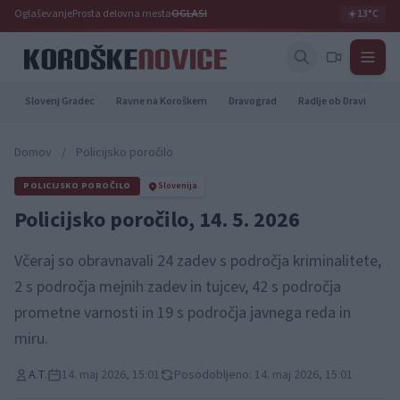
Oglaševanje
Prosta delovna mesta
OGLASI
☀️
13°C
Slovenj Gradec
Ravne na Koroškem
Dravograd
Radlje ob Dravi
Pr
Domov
/
Policijsko poročilo
POLICIJSKO POROČILO
Slovenija
Policijsko poročilo, 14. 5. 2026
Včeraj so obravnavali 24 zadev s področja kriminalitete,
2 s področja mejnih zadev in tujcev, 42 s področja
prometne varnosti in 19 s področja javnega reda in
miru.
A.T.
14. maj 2026, 15:01
Posodobljeno: 14. maj 2026, 15:01