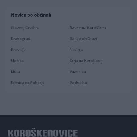
Novice po občinah
Slovenj Gradec
Ravne na Koroškem
Dravograd
Radlje ob Dravi
Prevalje
Mislinja
Mežica
Črna na Koroškem
Muta
Vuzenica
Ribnica na Pohorju
Podvelka