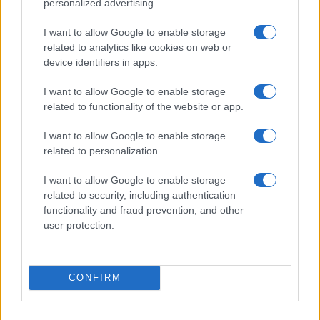
personalized advertising.
Policijsko poročilo, 7. 8. 2026
Policijsko poročilo, 6. 8. 2026
I want to allow Google to enable storage
related to analytics like cookies on web or
device identifiers in apps.
I want to allow Google to enable storage
related to functionality of the website or app.
Policijsko poročilo, 5. 8. 2026
Policijsko poročilo, 4. 8. 2026
I want to allow Google to enable storage
related to personalization.
Obvestila
I want to allow Google to enable storage
Izklop elektrike: 426. Nadzorništvo Vuzenica - Območje Sv.
⚡
related to security, including authentication
Anton na Pohorju
functionality and fraud prevention, and other
pred 2 urami
user protection.
Izklop elektrike: 425. Nadzorništvo Vuzenica - Območje
⚡
Vuhred
pred 2 urami
CONFIRM
Izklop elektrike: 429. Nadzorništvo Ravne - Območje Prevalje
⚡
Prisoje
pred 2 urami