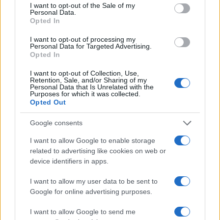
consent section.
I want to opt-out of the Sale of my
Personal Data.
Opted In
V OTP banki opozarjajo na
V torek ob nespremenjenih
zlorabe plačilnih kartic s
dajatvah občutna pocenitev
I want to opt-out of processing my
skimmingom
goriv
Personal Data for Targeted Advertising.
Opted In
I want to opt-out of Collection, Use,
Retention, Sale, and/or Sharing of my
Personal Data that Is Unrelated with the
Purposes for which it was collected.
Policijsko poročilo, 7. 8. 2026
Plohe in nevihte bodo do
Opted Out
večera zajele večji del države
Google consents
I want to allow Google to enable storage
related to advertising like cookies on web or
Več iz kategorije Policijsko poročilo
device identifiers in apps.
I want to allow my user data to be sent to
Google for online advertising purposes.
I want to allow Google to send me