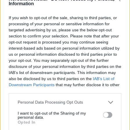
Information
Failed to fetch
If you wish to opt-out of the sale, sharing to third parties, or
processing of your personal or sensitive information for
targeted advertising by us, please use the below opt-out
section to confirm your selection. Please note that after your
Občine:
Slovenija
opt-out request is processed you may continue seeing
interest-based ads based on personal information utilized by
us or personal information disclosed to third parties prior to
Kategorije:
Policijsko poročilo
your opt-out. You may separately opt-out of the further
disclosure of your personal information by third parties on the
policijsko poročilo
PU Celje
Ključne besede:
IAB’s list of downstream participants. This information may
also be disclosed by us to third parties on the
IAB’s List of
Downstream Participants
that may further disclose it to other
third parties.
Več iz kraja Slovenija
Please note that this website/app uses one or more Google
Personal Data Processing Opt Outs
services and may gather and store information including but
not limited to your visit or usage behaviour. You may click to
I want to opt-out of the Sharing of my
personal data.
grant or deny consent to Google and its third-party tags to
Opted In
use your data for below specified purposes in below Google