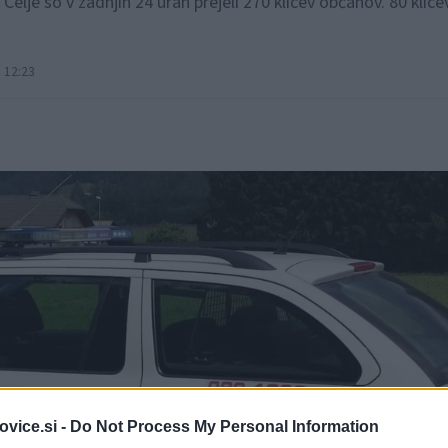
lje so v zadnjih 24 urah prejeli 270 klicev občanov. 80 klicev
 12:23
vice.si -
Do Not Process My Personal Information