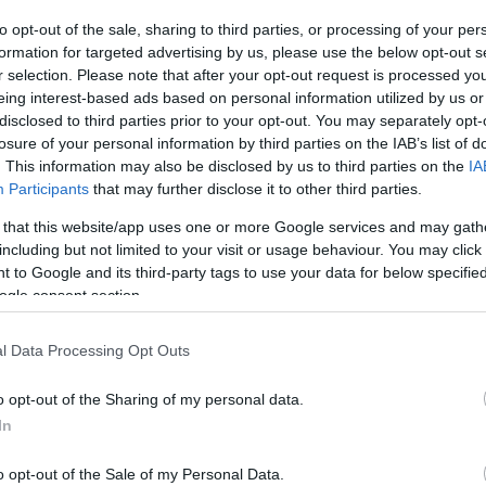
to opt-out of the sale, sharing to third parties, or processing of your per
formation for targeted advertising by us, please use the below opt-out s
r selection. Please note that after your opt-out request is processed y
eing interest-based ads based on personal information utilized by us or
disclosed to third parties prior to your opt-out. You may separately opt-
losure of your personal information by third parties on the IAB’s list of
. This information may also be disclosed by us to third parties on the
IA
Participants
that may further disclose it to other third parties.
 that this website/app uses one or more Google services and may gath
including but not limited to your visit or usage behaviour. You may click 
 to Google and its third-party tags to use your data for below specifi
Simbolična fotografija
| F
ogle consent section.
alitete,
5
s področja mejnih zadev in tujcev,
38
s področja
l Data Processing Opt Outs
da in miru.
o opt-out of the Sharing of my personal data.
In
o opt-out of the Sale of my Personal Data.