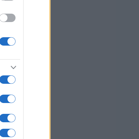
usi zdaj
.