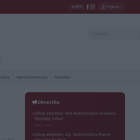
Prijava
☀️
30°C
zenica
Ribnica na Pohorju
Podvelka
Obvestila
Izklop elektrike: 424. Nadzorništvo Vuzenica -
⚡
Območje Orlice
pred 17 urami
Izklop elektrike: 421. Nadzorništvo Ravne -
⚡