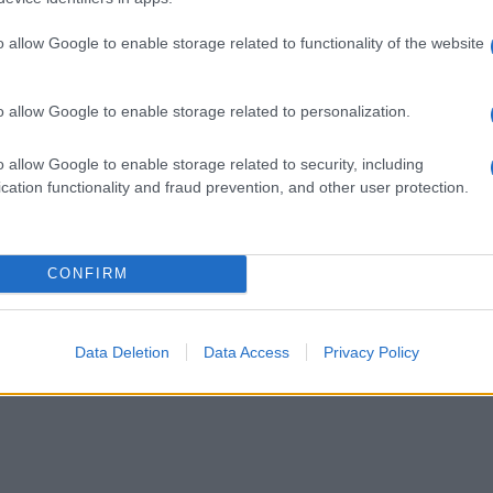
ar ukradel.
o allow Google to enable storage related to functionality of the website
o allow Google to enable storage related to personalization.
o allow Google to enable storage related to security, including
cation functionality and fraud prevention, and other user protection.
k kazensko odgovoren za javno spodbujanje sovraštva, nasilja ali nestrpno
nitimi vsebinami bodo odstranjeni.
Pravila komentiranja →
CONFIRM
Data Deletion
Data Access
Privacy Policy