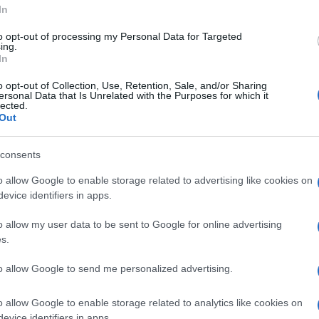
In
jimi poškodbami in
14
prometnih nesreč z materialno škodo.
to opt-out of processing my Personal Data for Targeted
ing.
In
o opt-out of Collection, Use, Retention, Sale, and/or Sharing
ersonal Data that Is Unrelated with the Purposes for which it
lected.
Out
Preizk
consents
i
enkrat
.
o allow Google to enable storage related to advertising like cookies on
evice identifiers in apps.
o allow my user data to be sent to Google for online advertising
s.
omil
v gradbeni zabojnik in ukradel več kosov različnega
.
to allow Google to send me personalized advertising.
o allow Google to enable storage related to analytics like cookies on
tanovanjsko hišo. Storilec je v hišo vlomil skozi pritlično okno
evice identifiers in apps.