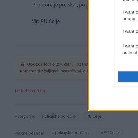
Prostore je preiskal, po prvih podatkih ni ničes
I want t
or app.
Vir: PU Celje
I want t
I want t
authenti
Opozorilo:
Po 297. členu Kazenskega zakonika je posamezni
Komentarji z žaljivimi, rasističnimi, diskriminatornimi ali nezako
Failed to fetch
Kategorije:
Policijsko poročilo
PU Celje
policijsko poročilo
PU Celje
Ključne besede: