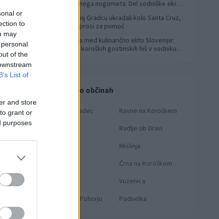
svetovnega nogometa: Del sodniške ekipe
za finale svetovnega prvenstva
sonal or
V Slovenj Gradcu ukradali kolo Santa Cruz,
4
ection to
lastnik prosi za pomoč
ou may
Koroška med kulinarično elito Slovenije:
5
 personal
Sedem koroških gostinskih hiš v vodniku
out of the
Falstaff 2026
 downstream
B’s List of
Novice po občinah
er and store
Slovenj Gradec
Ravne na Koroškem
to grant or
ed purposes
OTO:
KNMEDIA
Dravograd
Radlje ob Dravi
Prevalje
Mislinja
Mežica
Črna na Koroškem
Muta
Vuzenica
Ribnica na Pohorju
Podvelka