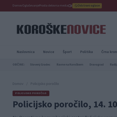
Domov
Oglaševanje
Prosta delovna mesta
Odstrani oglase
Naslovnica
Novice
Šport
Politika
Črna kron
OBČINE:
Slovenj Gradec
Ravne na Koroškem
Dravograd
Radlj
Domov
/
Policijsko poročilo
POLICIJSKO POROČILO
Policijsko poročilo, 14. 1