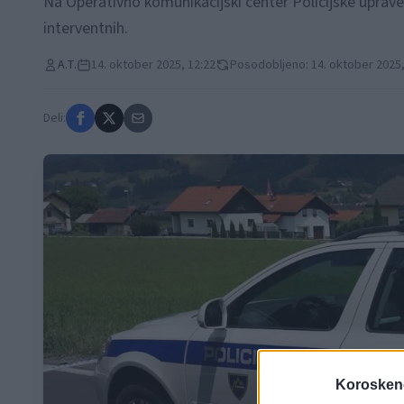
Na Operativno komunikacijski center Policijske uprave Ce
interventnih.
A.T.
14. oktober 2025, 12:22
Posodobljeno: 14. oktober 2025,
Deli:
Koroskeno