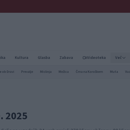
ika
Kultura
Glasba
Zabava
Videoteka
Več
e ob Dravi
Prevalje
Mislinja
Mežica
Črna na Koroškem
Muta
Vu
0. 2025