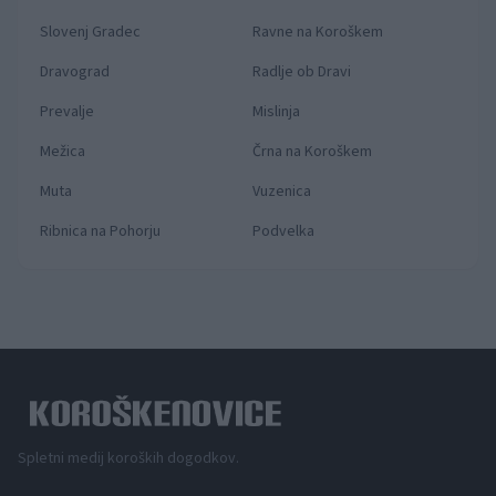
Slovenj Gradec
Ravne na Koroškem
Dravograd
Radlje ob Dravi
Prevalje
Mislinja
Mežica
Črna na Koroškem
Muta
Vuzenica
Ribnica na Pohorju
Podvelka
Spletni medij koroških dogodkov.