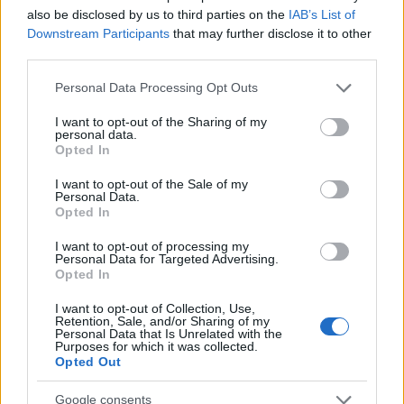
also be disclosed by us to third parties on the
IAB’s List of
V
Velenju
so obravnavali tatvino še
električnega
Downstream Participants
that may further disclose it to other
kolesa
, v
Celju
pa
tatvino e-skiroja
.
third parties.
Please note that this website/app uses one or more Google
Personal Data Processing Opt Outs
Vir: PU Celje
services and may gather and store information including but
not limited to your visit or usage behaviour. You may click to
I want to opt-out of the Sharing of my
personal data.
grant or deny consent to Google and its third-party tags to
Opted In
use your data for below specified purposes in below Google
consent section.
I want to opt-out of the Sale of my
Personal Data.
Opted In
Opozorilo:
Po 297. členu Kazenskega zakonika je
posameznik kazensko odgovoren za javno spodbujanje
I want to opt-out of processing my
Personal Data for Targeted Advertising.
sovraštva, nasilja ali nestrpnosti. Komentarji z žaljivimi,
Opted In
rasističnimi, diskriminatornimi ali nezakonitimi vsebinami bodo
odstranjeni.
Pravila komentiranja →
I want to opt-out of Collection, Use,
Retention, Sale, and/or Sharing of my
Personal Data that Is Unrelated with the
Purposes for which it was collected.
Failed to fetch
Opted Out
Google consents