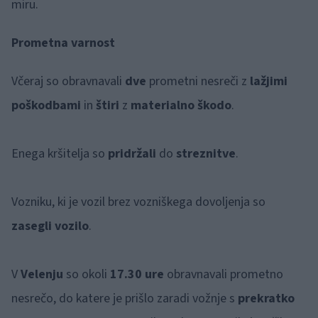
miru.
Prometna varnost
Včeraj so obravnavali
dve
prometni nesreči z
lažjimi
poškodbami
in
štiri
z
materialno škodo
.
Enega kršitelja so
pridržali
do
streznitve
.
Vozniku, ki je vozil brez vozniškega dovoljenja so
zasegli vozilo
.
V
Velenju
so okoli
17.30 ure
obravnavali prometno
nesrečo, do katere je prišlo zaradi vožnje s
prekratko