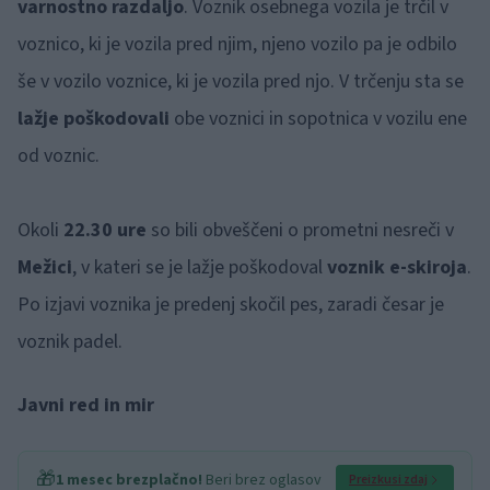
varnostno razdaljo
. Voznik osebnega vozila je trčil v
voznico, ki je vozila pred njim, njeno vozilo pa je odbilo
še v vozilo voznice, ki je vozila pred njo. V trčenju sta se
lažje poškodovali
obe voznici in sopotnica v vozilu ene
od voznic.
Okoli
22.30 ure
so bili obveščeni o prometni nesreči v
Mežici
, v kateri se je lažje poškodoval
voznik e-skiroja
.
Po izjavi voznika je predenj skočil pes, zaradi česar je
voznik padel.
Javni red in mir
🎁
1 mesec brezplačno!
Beri brez oglasov
Preizkusi zdaj