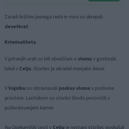
Zaradi kršitev javnega reda in miru so ukrepali
devetkrat
.
Kriminaliteta
V jutranjih urah so bili obveščeni o
vlomu
v gostinski
lokal v
Celju
. Storilec je ukradel menjalni denar.
V
Vojniku
so obravnavali
poskus vloma
v poslovne
prostore. Lastnikom so storilci škodo povzročili s
poškodovanjem kamer.
Na Opekarniški cesti v
Celju
je neznani storilec poskušal