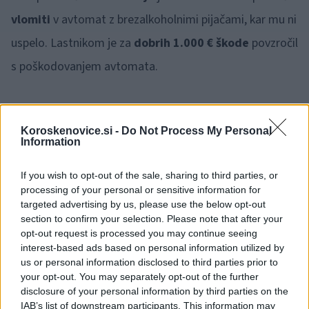
vlomiti
v avtomat z brezalkoholnimi pijačami, kar mu ni
uspelo. Lastnikom je za
dobrih 1.000 € škode
povzročil
s poškodovanjem avtomata.
S tovornega vozila, parkiranega na delovišču v
Celju
, je
Koroskenovice.si -
Do Not Process My Personal
včeraj dopoldne neznani storilec
ukradel
rezalko
Information
betona
.
If you wish to opt-out of the sale, sharing to third parties, or
processing of your personal or sensitive information for
targeted advertising by us, please use the below opt-out
V popoldanskih urah so bili obveščeni o
tatvini
section to confirm your selection. Please note that after your
motornega kolesa znamke
Piaggio 350,
srebrne barve.
opt-out request is processed you may continue seeing
interest-based ads based on personal information utilized by
Storilec je motorno kolo odpeljal s parkirišča Iršičeve
us or personal information disclosed to third parties prior to
ulice v
Celju
.
your opt-out. You may separately opt-out of the further
disclosure of your personal information by third parties on the
IAB’s list of downstream participants. This information may