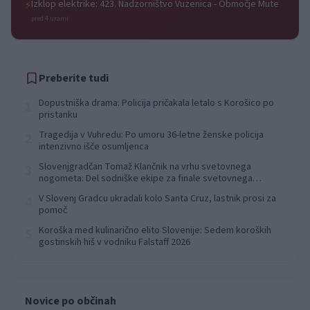
Izklop elektrike: 423. Nadzorništvo Vuzenica - Območje Mute
⚡
pred 4 urami
Preberite tudi
Dopustniška drama: Policija pričakala letalo s Korošico po
1
pristanku
Tragedija v Vuhredu: Po umoru 36-letne ženske policija
2
intenzivno išče osumljenca
Slovenjgradčan Tomaž Klančnik na vrhu svetovnega
3
nogometa: Del sodniške ekipe za finale svetovnega
prvenstva
V Slovenj Gradcu ukradali kolo Santa Cruz, lastnik prosi za
4
pomoč
Koroška med kulinarično elito Slovenije: Sedem koroških
5
gostinskih hiš v vodniku Falstaff 2026
Novice po občinah