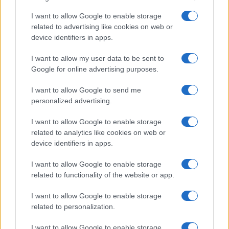
I want to allow Google to enable storage
Občine:
Mežica
related to advertising like cookies on web or
device identifiers in apps.
Kategorije:
Policijsko poročilo
I want to allow my user data to be sent to
Google for online advertising purposes.
e-skiro
policija
Ključne besede:
I want to allow Google to send me
prometna nesreča
tatvina
zaseg vozila
personalized advertising.
I want to allow Google to enable storage
related to analytics like cookies on web or
Več iz kraja Mežica
device identifiers in apps.
I want to allow Google to enable storage
related to functionality of the website or app.
I want to allow Google to enable storage
related to personalization.
Freestyle navdušuje s poletno
Kovinska ograja po meri: kako
I want to allow Google to enable storage