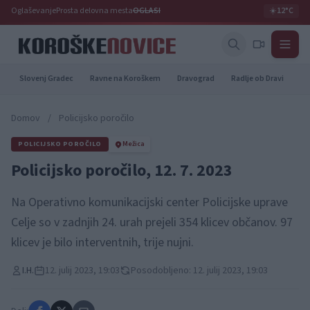
Oglaševanje
Prosta delovna mesta
OGLASI
☀️
12°C
Slovenj Gradec
Ravne na Koroškem
Dravograd
Radlje ob Dravi
Pr
Domov
/
Policijsko poročilo
POLICIJSKO POROČILO
Mežica
Policijsko poročilo, 12. 7. 2023
Na Operativno komunikacijski center Policijske uprave
Celje so v zadnjih 24. urah prejeli 354 klicev občanov. 97
klicev je bilo interventnih, trije nujni.
I.H.
12. julij 2023, 19:03
Posodobljeno: 12. julij 2023, 19:03