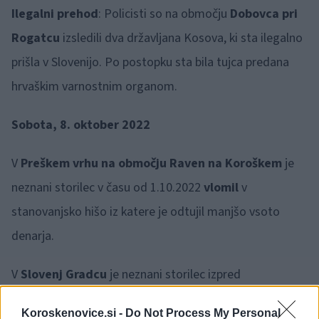
Ilegalni prehod
: Policisti so na območju
Dobovca pri
Rogatcu
izsledili dva državljana Kosova, ki sta ilegalno
prišla v Slovenijo. Po postopku sta bila tujca predana
hrvaškim varnostnim organom.
Sobota, 8. oktober 2022
V
Preškem vrhu na območju Raven na Koroškem
je
neznani storilec v času od 1.10.2022
vlomil
v
stanovanjsko hišo iz katere je odtujil manjšo vsoto
denarja.
V
Slovenj Gradcu
je neznani storilec izpred
stanovanjske hiše
odtujil kolo
znamke Lombardo črne
Koroskenovice.si -
Do Not Process My Personal