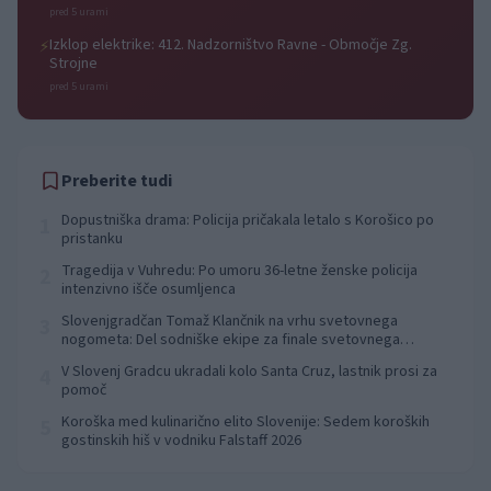
Dolič, Paka
pred 5 urami
Izklop elektrike: 412. Nadzorništvo Ravne - Območje Zg.
⚡
Strojne
pred 5 urami
Preberite tudi
Dopustniška drama: Policija pričakala letalo s Korošico po
1
pristanku
Tragedija v Vuhredu: Po umoru 36-letne ženske policija
2
intenzivno išče osumljenca
Slovenjgradčan Tomaž Klančnik na vrhu svetovnega
3
nogometa: Del sodniške ekipe za finale svetovnega
prvenstva
V Slovenj Gradcu ukradali kolo Santa Cruz, lastnik prosi za
4
pomoč
Koroška med kulinarično elito Slovenije: Sedem koroških
5
gostinskih hiš v vodniku Falstaff 2026