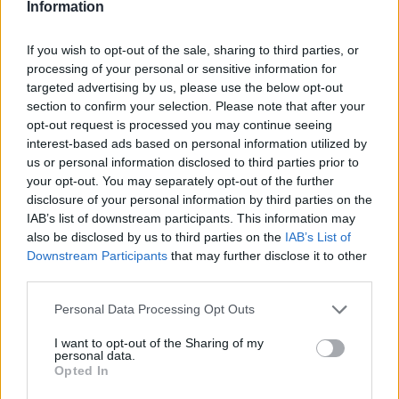
barve.
Information
V
Tepanju
je neznani storilec iz parkiranega tovornega
If you wish to opt-out of the sale, sharing to third parties, or
processing of your personal or sensitive information for
vozila
odtujil gorivo.
targeted advertising by us, please use the below opt-out
section to confirm your selection. Please note that after your
opt-out request is processed you may continue seeing
V
Celju v Novi vasi
je neznani storilec
odtujil
električni
interest-based ads based on personal information utilized by
skiro.
us or personal information disclosed to third parties prior to
your opt-out. You may separately opt-out of the further
disclosure of your personal information by third parties on the
Nekaj po 19. uri so bili obveščeni o prometni nesreči v
IAB’s list of downstream participants. This information may
kraju
Lepa njiva
na območju Mozirja. Prometno
also be disclosed by us to third parties on the
IAB’s List of
Downstream Participants
that may further disclose it to other
nesrečo je povzročil voznik osebnega vozila, ki je zaradi
third parties.
vožnje po levi strani vozišča trčil v voznika traktorja, ki
Please note that this website/app uses one or more Google
Personal Data Processing Opt Outs
services and may gather and store information including but
je pripeljal nasproti. Policisti so ugotovili, da je voznik
not limited to your visit or usage behaviour. You may click to
I want to opt-out of the Sharing of my
personal data.
osebnega vozila
vozil pod vplivom alkohola saj mu je
grant or deny consent to Google and its third-party tags to
Opted In
use your data for below specified purposes in below Google
alkotest pokazal 0,82 mg/l v izdihanem zraku
.
consent section.