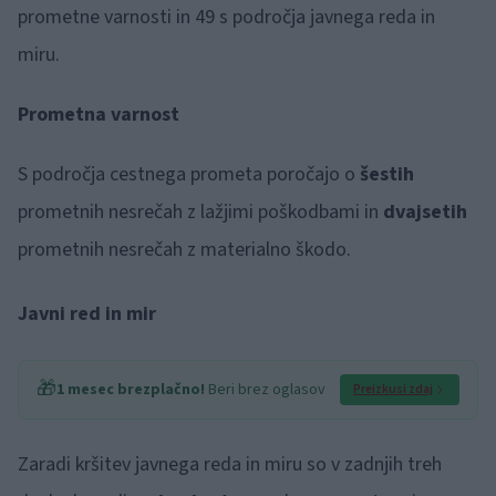
prometne varnosti in 49 s področja javnega reda in
miru.
Prometna varnost
S področja cestnega prometa poročajo o
šestih
prometnih nesrečah z lažjimi poškodbami in
dvajsetih
prometnih nesrečah z materialno škodo.
Javni red in mir
🎁
1 mesec brezplačno!
Beri brez oglasov
Preizkusi zdaj
Zaradi kršitev javnega reda in miru so v zadnjih treh