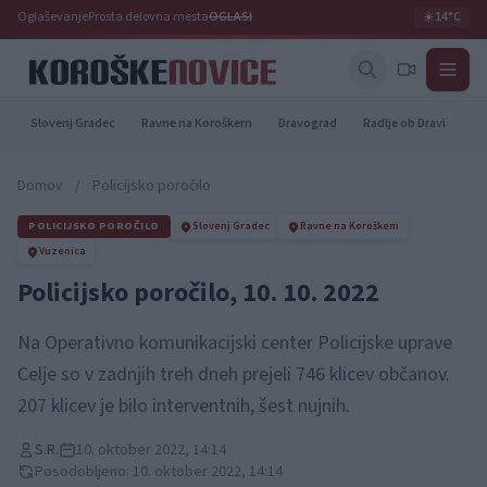
Oglaševanje
Prosta delovna mesta
OGLASI
☀️
14°C
Slovenj Gradec
Ravne na Koroškem
Dravograd
Radlje ob Dravi
Pr
Domov
/
Policijsko poročilo
POLICIJSKO POROČILO
Slovenj Gradec
Ravne na Koroškem
Vuzenica
Policijsko poročilo, 10. 10. 2022
Na Operativno komunikacijski center Policijske uprave
Celje so v zadnjih treh dneh prejeli 746 klicev občanov.
207 klicev je bilo interventnih, šest nujnih.
S.R.
10. oktober 2022, 14:14
Posodobljeno: 10. oktober 2022, 14:14