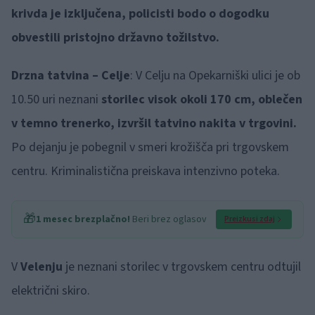
krivda je izključena, policisti bodo o dogodku
obvestili pristojno državno tožilstvo.
Drzna tatvina – Celje
: V Celju na Opekarniški ulici je ob
10.50 uri neznani
storilec visok okoli 170 cm, oblečen
v temno trenerko, izvršil tatvino nakita v trgovini.
Po dejanju je pobegnil v smeri krožišča pri trgovskem
centru. Kriminalistična preiskava intenzivno poteka.
🎁
1 mesec brezplačno!
Beri brez oglasov
Preizkusi zdaj
V
Velenju
je neznani storilec v trgovskem centru odtujil
električni skiro.