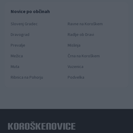
Novice po občinah
Slovenj Gradec
Ravne na Koroškem
Dravograd
Radlje ob Dravi
Prevalje
Mislinja
Mežica
Črna na Koroškem
Muta
Vuzenica
Ribnica na Pohorju
Podvelka