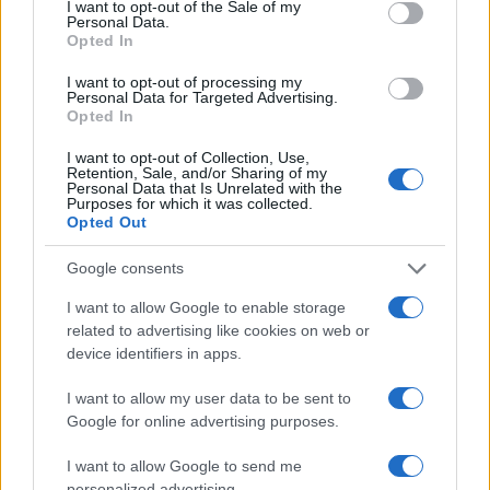
I want to opt-out of the Sale of my
Personal Data.
Zoper voznika bodo policisti napisali
kazensko ovadbo
Opted In
zaradi kaznivega dejanja Nevarne vožnje.
I want to opt-out of processing my
Personal Data for Targeted Advertising.
Opted In
Nedelja, 9. oktober 2022
I want to opt-out of Collection, Use,
Retention, Sale, and/or Sharing of my
Na območju
Vuzenice
je neznani storilec poškodoval
Personal Data that Is Unrelated with the
Purposes for which it was collected.
steklo na oknu stanovanjske hiše.
Opted Out
Google consents
V
Velenju
je neznani storilec
poškodoval osebno
I want to allow Google to enable storage
vozilo
, ki je bilo parkirano v garažni hiši.
related to advertising like cookies on web or
device identifiers in apps.
V
Slovenskih Konjicah
je neznani storilec poškodoval
I want to allow my user data to be sent to
steklo
na oknu podjetja.
Google for online advertising purposes.
I want to allow Google to send me
Lep začetek novega delovnega tedna Vam želijo iz
personalized advertising.