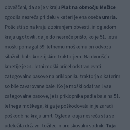
obveščeni, da se je v kraju
Plat na območju Mežice
zgodila nesreča pri delu v kateri je ena oseba
umrla.
Policisti so na kraju z zbiranjem obvestil in ogledom
kraja ugotovili, da je do nesreče prišlo, ko je 51. letni
moški pomagal 59. letnemu moškemu pri odvozu
silažnih bal s kmetijskim traktorjem. Na dvorišču
kmetije je 51. letni moški pričel odstranjevati
zategovalne pasove na priklopniku traktorja s katerim
so bile zavarovane bale. Ko je moški odstranil vse
zategovalne pasove, je iz priklopnika padla bala na 51.
letnega moškega, ki ga je poškodovala in je zaradi
poškodb na kraju umrl. Ogleda kraja nesreča sta se
udeležila državni tožilec in preiskovalni sodnik.
Tuja