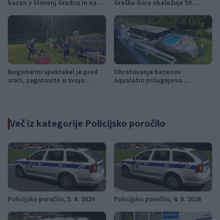
bazen v Slovenj Gradcu in na
Graška Gora obeležuje 50.
Ravnah
jubilejni festival narodno-
zabavne glasbe
Nogometni spektakel je pred
Obratovanje bazenov
vrati, zagotovite si svojo
Aqualatio prilagojeno
vstopnico pravočasno
vremenskim razmeram
Več iz kategorije Policijsko poročilo
Policijsko poročilo, 5. 8. 2026
Policijsko poročilo, 4. 8. 2026