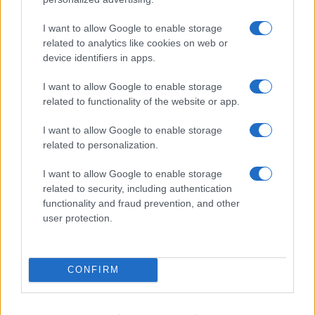
Policijske uprave Celje.
I want to allow Google to enable storage
related to analytics like cookies on web or
Vir: PU Celje
device identifiers in apps.
I want to allow Google to enable storage
related to functionality of the website or app.
I want to allow Google to enable storage
related to personalization.
Opozorilo:
Po 297. členu Kazenskega zakonika je
posameznik kazensko odgovoren za javno spodbujanje
I want to allow Google to enable storage
sovraštva, nasilja ali nestrpnosti. Komentarji z žaljivimi,
related to security, including authentication
rasističnimi, diskriminatornimi ali nezakonitimi vsebinami bodo
functionality and fraud prevention, and other
odstranjeni.
Pravila komentiranja →
user protection.
Failed to fetch
CONFIRM