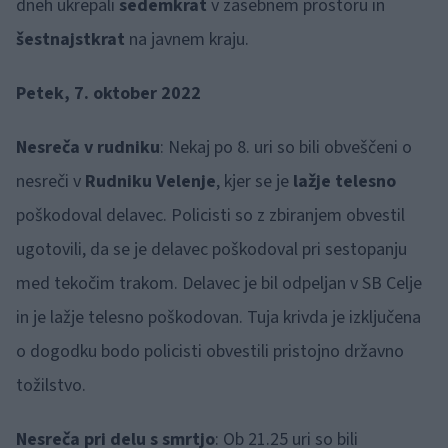
dneh ukrepali
sedemkrat
v zasebnem prostoru in
šestnajstkrat
na javnem kraju.
Petek, 7. oktober 2022
Nesreča v rudniku
: Nekaj po 8. uri so bili obveščeni o
nesreči v
Rudniku Velenje
, kjer se je
lažje telesno
poškodoval delavec. Policisti so z zbiranjem obvestil
ugotovili, da se je delavec poškodoval pri sestopanju
med tekočim trakom. Delavec je bil odpeljan v SB Celje
in je lažje telesno poškodovan. Tuja krivda je izključena
o dogodku bodo policisti obvestili pristojno državno
tožilstvo.
Nesreča pri delu s smrtjo
: Ob 21.25 uri so bili