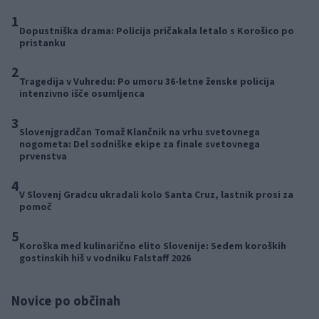
1
Dopustniška drama: Policija pričakala letalo s Korošico po
pristanku
2
Tragedija v Vuhredu: Po umoru 36-letne ženske policija
intenzivno išče osumljenca
3
Slovenjgradčan Tomaž Klančnik na vrhu svetovnega
nogometa: Del sodniške ekipe za finale svetovnega
prvenstva
4
V Slovenj Gradcu ukradali kolo Santa Cruz, lastnik prosi za
pomoč
5
Koroška med kulinarično elito Slovenije: Sedem koroških
gostinskih hiš v vodniku Falstaff 2026
Novice po občinah