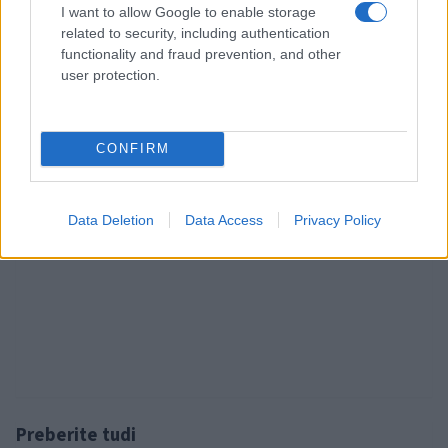
Pohorju
I want to allow Google to enable storage
related to security, including authentication
pred 20 urami
functionality and fraud prevention, and other
⚡
user protection.
Izklop elektrike: 425. Nadzorništvo Vuzenica - Območje Vuhred
pred 20 urami
CONFIRM
⚡
Izklop elektrike: 424. Nadzorništvo Vuzenica - Območje Orlice
pred 20 urami
Data Deletion
Data Access
Privacy Policy
⚡
Izklop elektrike: 429. Nadzorništvo Ravne - Območje Prevalje Prisoje
pred 20 urami
⚡
Izklop elektrike: 427. Nadzorništvo Slovenj Gradec - Območje
Golavabuka in Tomaška vas
pred 20 urami
Preberite tudi