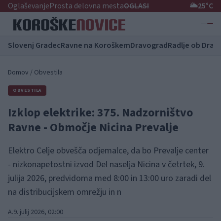
Oglaševanje
Prosta delovna mesta
OGLASI
🌥️
25°C
Slovenj Gradec
Ravne na Koroškem
Dravograd
Radlje ob Dravi
Domov
/
Obvestila
OBVESTILA
Izklop elektrike: 375. Nadzorništvo
Ravne - Območje Nicina Prevalje
Elektro Celje obvešča odjemalce, da bo Prevalje center
- nizkonapetostni izvod Del naselja Nicina v četrtek, 9.
julija 2026, predvidoma med 8:00 in 13:00 uro zaradi del
na distribucijskem omrežju in n
A.
9. julij 2026, 02:00