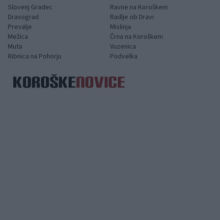
Slovenj Gradec
Ravne na Koroškem
Dravograd
Radlje ob Dravi
Prevalje
Mislinja
Mežica
Črna na Koroškem
Muta
Vuzenica
Ribnica na Pohorju
Podvelka
Spletni medij koroških dogodkov.
Kategorije
DeSUS
Poplave 2023 - pomoč
Kam na potep?
Dobro počutje
Korošci v tujini
Mesta