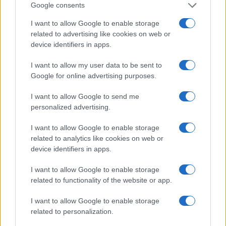
Google consents
Izklop elektrike: 426.
Izklop elektrike: 425.
I want to allow Google to enable storage
Nadzorništvo Vuzenica -
Nadzorništvo Vuzenica -
related to advertising like cookies on web or
Območje Sv. Anton na Pohorju
Območje Vuhred
device identifiers in apps.
I want to allow my user data to be sent to
Google for online advertising purposes.
I want to allow Google to send me
personalized advertising.
I want to allow Google to enable storage
Izklop elektrike: 424.
Izklop elektrike: 429.
related to analytics like cookies on web or
Nadzorništvo Vuzenica -
Nadzorništvo Ravne - Območje
device identifiers in apps.
Območje Orlice
Prevalje Prisoje
I want to allow Google to enable storage
related to functionality of the website or app.
Obvestila
I want to allow Google to enable storage
related to personalization.
⚡
Izklop elektrike: 426. Nadzorništvo Vuzenica - Območje Sv. Anton na