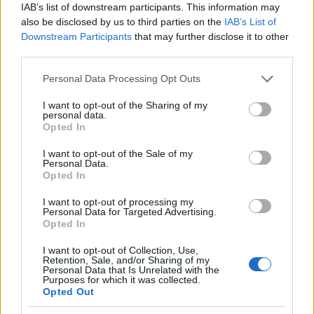
IAB’s list of downstream participants. This information may
also be disclosed by us to third parties on the
IAB’s List of
Opozorilo:
Po 297. členu Kazenskega zakonika je posameznik
Downstream Participants
that may further disclose it to other
kazensko odgovoren za javno spodbujanje sovraštva, nasilja ali
third parties.
nestrpnosti. Komentarji z žaljivimi, rasističnimi, diskriminatornimi
ali nezakonitimi vsebinami bodo odstranjeni.
Pravila
Please note that this website/app uses one or more Google
Personal Data Processing Opt Outs
komentiranja →
services and may gather and store information including but
not limited to your visit or usage behaviour. You may click to
I want to opt-out of the Sharing of my
personal data.
grant or deny consent to Google and its third-party tags to
Opted In
Failed to fetch
use your data for below specified purposes in below Google
consent section.
I want to opt-out of the Sale of my
Personal Data.
Kategorije:
Obvestila
Opted In
I want to opt-out of processing my
Več iz kategorije Obvestila
Personal Data for Targeted Advertising.
Opted In
I want to opt-out of Collection, Use,
Retention, Sale, and/or Sharing of my
Personal Data that Is Unrelated with the
Purposes for which it was collected.
Opted Out