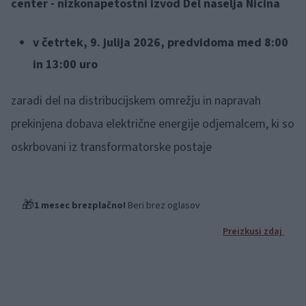
center - nizkonapetostni izvod Del naselja Nicina
v četrtek, 9. julija 2026, predvidoma med 8:00
in 13:00 uro
zaradi del na distribucijskem omrežju in napravah
prekinjena dobava električne energije odjemalcem, ki so
oskrbovani iz transformatorske postaje
🎁
1 mesec brezplačno!
Beri brez oglasov
Preizkusi zdaj