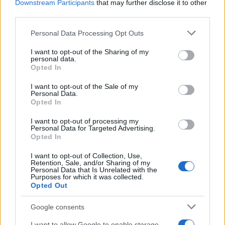
Downstream Participants
that may further disclose it to other
third parties.
Please note that this website/app uses one or more Google
Personal Data Processing Opt Outs
Kategorije:
Obvestila
services and may gather and store information including but
not limited to your visit or usage behaviour. You may click to
I want to opt-out of the Sharing of my
personal data.
grant or deny consent to Google and its third-party tags to
Opted In
use your data for below specified purposes in below Google
Več iz kategorije Obvestila
consent section.
I want to opt-out of the Sale of my
Personal Data.
Opted In
I want to opt-out of processing my
Personal Data for Targeted Advertising.
Opted In
I want to opt-out of Collection, Use,
Izklop elektrike: 424.
Izklop elektrike: 421.
Retention, Sale, and/or Sharing of my
Personal Data that Is Unrelated with the
Nadzorništvo Vuzenica -
Nadzorništvo Ravne - Območje
Purposes for which it was collected.
Območje Orlice
Podkraj
Opted Out
Google consents
I want to allow Google to enable storage