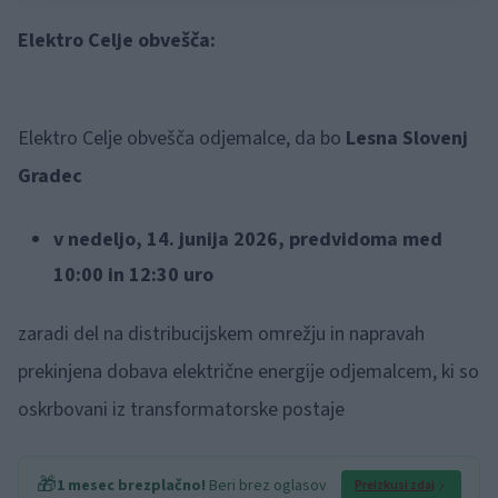
Elektro Celje obvešča:
Elektro Celje obvešča odjemalce, da bo
Lesna Slovenj
Gradec
v nedeljo, 14. junija 2026, predvidoma med
10:00 in 12:30 uro
zaradi del na distribucijskem omrežju in napravah
prekinjena dobava električne energije odjemalcem, ki so
oskrbovani iz transformatorske postaje
🎁
1 mesec brezplačno!
Beri brez oglasov
Preizkusi zdaj