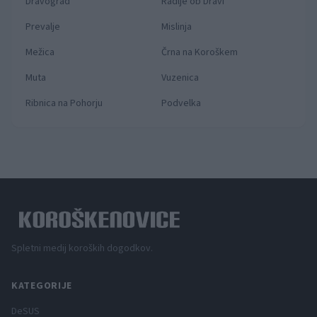
Dravograd
Radlje ob Dravi
Prevalje
Mislinja
Mežica
Črna na Koroškem
Muta
Vuzenica
Ribnica na Pohorju
Podvelka
Spletni medij koroških dogodkov.
KATEGORIJE
DeSUS