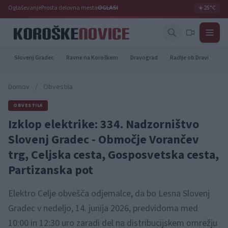
Oglaševanje
Prosta delovna mesta
OGLASI
☀️
25°C
Slovenj Gradec
Ravne na Koroškem
Dravograd
Radlje ob Dravi
Pr
Domov
/
Obvestila
OBVESTILA
Izklop elektrike: 334. Nadzorništvo
Slovenj Gradec - Območje Vorančev
trg, Celjska cesta, Gosposvetska cesta,
Partizanska pot
Elektro Celje obvešča odjemalce, da bo Lesna Slovenj
Gradec v nedeljo, 14. junija 2026, predvidoma med
10:00 in 12:30 uro zaradi del na distribucijskem omrežju