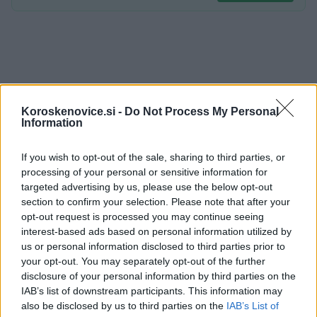
Vir:
Elektro Celje
Koroskenovice.si -
Do Not Process My Personal
Information
If you wish to opt-out of the sale, sharing to third parties, or
processing of your personal or sensitive information for
targeted advertising by us, please use the below opt-out
Opozorilo:
Po 297. členu Kazenskega zakonika je
section to confirm your selection. Please note that after your
posameznik kazensko odgovoren za javno spodbujanje
opt-out request is processed you may continue seeing
sovraštva, nasilja ali nestrpnosti. Komentarji z žaljivimi,
interest-based ads based on personal information utilized by
rasističnimi, diskriminatornimi ali nezakonitimi vsebinami bodo
us or personal information disclosed to third parties prior to
your opt-out. You may separately opt-out of the further
odstranjeni.
Pravila komentiranja →
disclosure of your personal information by third parties on the
IAB’s list of downstream participants. This information may
also be disclosed by us to third parties on the
IAB’s List of
Failed to fetch