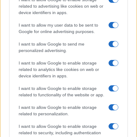
related to advertising like cookies on web or
Izklop elektrike: 423.
Izklop elektrike: 420.
device identifiers in apps.
Nadzorništvo Vuzenica -
Nadzorništvo Vuzenica -
Območje Mute
Območje Spodnja Vižinga, Vas,
I want to allow my user data to be sent to
Št. Janž nad Radljami, Suhi Vrh,
Dobrava
Google for online advertising purposes.
Obvestila
I want to allow Google to send me
Izklop elektrike: 424. Nadzorništvo Vuzenica - Območje Orlice
⚡
personalized advertising.
pred 8 urami
Izklop elektrike: 421. Nadzorništvo Ravne - Območje Podkraj
⚡
I want to allow Google to enable storage
pred 8 urami
related to analytics like cookies on web or
device identifiers in apps.
Izklop elektrike: 423. Nadzorništvo Vuzenica - Območje Mute
⚡
pred 8 urami
I want to allow Google to enable storage
Izklop elektrike: 420. Nadzorništvo Vuzenica - Območje
⚡
related to functionality of the website or app.
Spodnja Vižinga, Vas, Št. Janž nad Radljami, Suhi Vrh, Dobrava
pred 8 urami
I want to allow Google to enable storage
related to personalization.
Izklop elektrike: 422. Nadzorništvo Vuzenica - Območje
⚡
Vuhreda
I want to allow Google to enable storage
pred 8 urami
related to security, including authentication