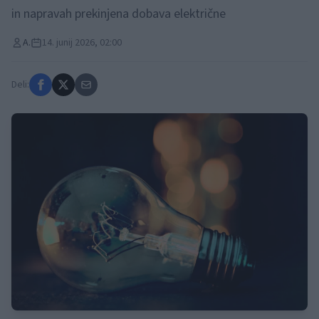
in napravah prekinjena dobava električne
A.
14. junij 2026, 02:00
Deli: