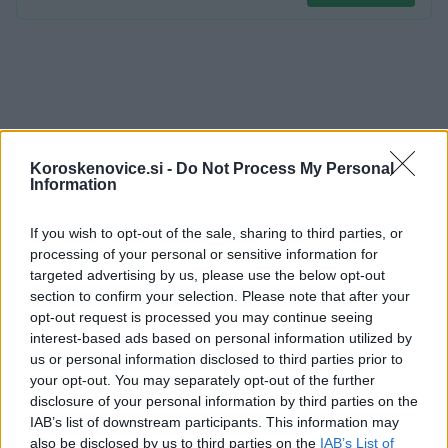
Vir:
Elektro Celje
Koroskenovice.si -
Do Not Process My Personal
Information
If you wish to opt-out of the sale, sharing to third parties, or
processing of your personal or sensitive information for
targeted advertising by us, please use the below opt-out
Opozorilo:
Po 297. členu Kazenskega zakonika je
section to confirm your selection. Please note that after your
posameznik kazensko odgovoren za javno spodbujanje
opt-out request is processed you may continue seeing
sovraštva, nasilja ali nestrpnosti. Komentarji z žaljivimi,
interest-based ads based on personal information utilized by
rasističnimi, diskriminatornimi ali nezakonitimi vsebinami bodo
us or personal information disclosed to third parties prior to
odstranjeni.
Pravila komentiranja →
your opt-out. You may separately opt-out of the further
disclosure of your personal information by third parties on the
IAB’s list of downstream participants. This information may
Failed to fetch
also be disclosed by us to third parties on the
IAB’s List of