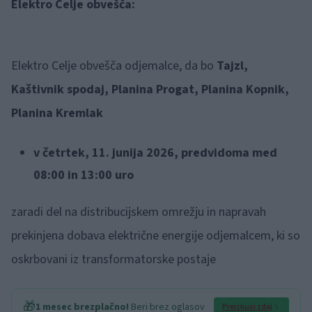
Elektro Celje obvešča:
Elektro Celje obvešča odjemalce, da bo
Tajzl,
Kaštivnik spodaj, Planina Progat, Planina Kopnik,
Planina Kremlak
v četrtek, 11. junija 2026, predvidoma med
08:00 in 13:00 uro
zaradi del na distribucijskem omrežju in napravah
prekinjena dobava električne energije odjemalcem, ki so
oskrbovani iz transformatorske postaje
🎁
1 mesec brezplačno!
Beri brez oglasov
Preizkusi zdaj