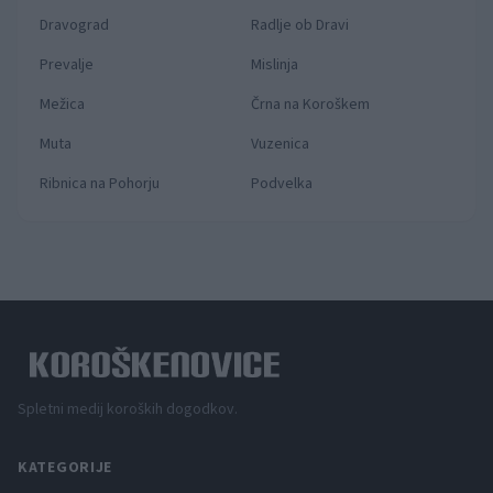
Dravograd
Radlje ob Dravi
Prevalje
Mislinja
Mežica
Črna na Koroškem
Muta
Vuzenica
Ribnica na Pohorju
Podvelka
Spletni medij koroških dogodkov.
KATEGORIJE