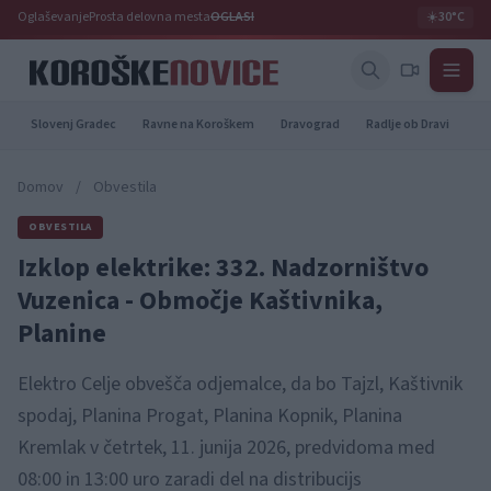
Oglaševanje
Prosta delovna mesta
OGLASI
☀️
30°C
Slovenj Gradec
Ravne na Koroškem
Dravograd
Radlje ob Dravi
Pr
Domov
/
Obvestila
OBVESTILA
Izklop elektrike: 332. Nadzorništvo
Vuzenica - Območje Kaštivnika,
Planine
Elektro Celje obvešča odjemalce, da bo Tajzl, Kaštivnik
spodaj, Planina Progat, Planina Kopnik, Planina
Kremlak v četrtek, 11. junija 2026, predvidoma med
08:00 in 13:00 uro zaradi del na distribucijs