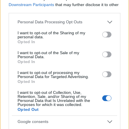
Downstream Participants
that may further disclose it to other
third parties.
Please note that this website/app uses one or more Google
Kategorije:
Obvestila
Personal Data Processing Opt Outs
services and may gather and store information including but
not limited to your visit or usage behaviour. You may click to
I want to opt-out of the Sharing of my
personal data.
grant or deny consent to Google and its third-party tags to
Opted In
use your data for below specified purposes in below Google
Več iz kategorije Obvestila
consent section.
I want to opt-out of the Sale of my
Personal Data.
Opted In
I want to opt-out of processing my
Personal Data for Targeted Advertising.
Opted In
I want to opt-out of Collection, Use,
Izklop elektrike: 426.
Izklop elektrike: 425.
Retention, Sale, and/or Sharing of my
Nadzorništvo Vuzenica -
Nadzorništvo Vuzenica -
Personal Data that Is Unrelated with the
Območje Sv. Anton na Pohorju
Območje Vuhred
Purposes for which it was collected.
Opted Out
Google consents