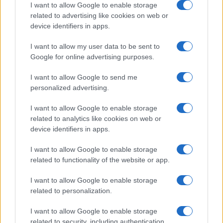
I want to allow Google to enable storage
related to advertising like cookies on web or
Izklop elektrike: 424.
Izklop elektrike: 429.
device identifiers in apps.
Nadzorništvo Vuzenica -
Nadzorništvo Ravne - Območje
Območje Orlice
Prevalje Prisoje
I want to allow my user data to be sent to
Google for online advertising purposes.
Obvestila
I want to allow Google to send me
Izklop elektrike: 426. Nadzorništvo Vuzenica - Območje Sv.
⚡
Anton na Pohorju
personalized advertising.
pred 14 urami
I want to allow Google to enable storage
Izklop elektrike: 425. Nadzorništvo Vuzenica - Območje
⚡
related to analytics like cookies on web or
Vuhred
device identifiers in apps.
pred 14 urami
Izklop elektrike: 424. Nadzorništvo Vuzenica - Območje Orlice
⚡
I want to allow Google to enable storage
pred 14 urami
related to functionality of the website or app.
Izklop elektrike: 429. Nadzorništvo Ravne - Območje Prevalje
⚡
Prisoje
I want to allow Google to enable storage
related to personalization.
pred 14 urami
Izklop elektrike: 423. Nadzorništvo Vuzenica - Območje Mute
⚡
I want to allow Google to enable storage
pred 14 urami
related to security, including authentication