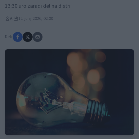
13:30 uro zaradi del na distri
A.
12. junij 2026, 02:00
Deli: