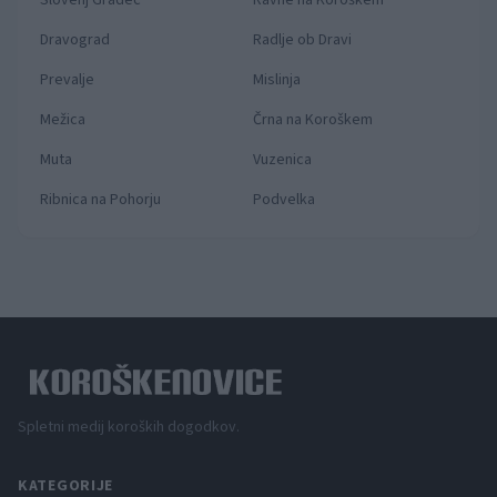
Slovenj Gradec
Ravne na Koroškem
Dravograd
Radlje ob Dravi
Prevalje
Mislinja
Mežica
Črna na Koroškem
Muta
Vuzenica
Ribnica na Pohorju
Podvelka
Spletni medij koroških dogodkov.
KATEGORIJE