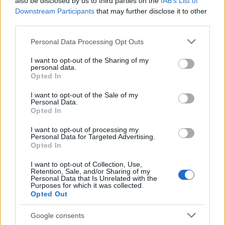
also be disclosed by us to third parties on the
IAB’s List of
Failed to fetch
Downstream Participants
that may further disclose it to other
third parties.
Please note that this website/app uses one or more Google
Personal Data Processing Opt Outs
services and may gather and store information including but
Kategorije:
Obvestila
not limited to your visit or usage behaviour. You may click to
I want to opt-out of the Sharing of my
personal data.
grant or deny consent to Google and its third-party tags to
Opted In
use your data for below specified purposes in below Google
consent section.
I want to opt-out of the Sale of my
Več iz kategorije Obvestila
Personal Data.
Opted In
I want to opt-out of processing my
Personal Data for Targeted Advertising.
Opted In
I want to opt-out of Collection, Use,
Retention, Sale, and/or Sharing of my
Personal Data that Is Unrelated with the
Izklop elektrike: 424.
Izklop elektrike: 421.
Purposes for which it was collected.
Nadzorništvo Vuzenica -
Nadzorništvo Ravne - Območje
Opted Out
Območje Orlice
Podkraj
Google consents