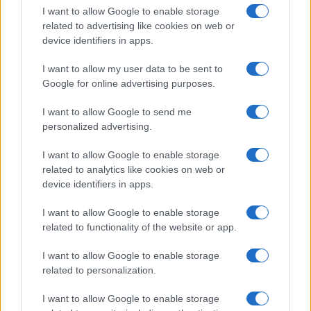
I want to allow Google to enable storage
related to advertising like cookies on web or
device identifiers in apps.
Izklop elektrike: 423.
Izklop elektrike: 420.
Nadzorništvo Vuzenica -
Nadzorništvo Vuzenica -
I want to allow my user data to be sent to
Območje Mute
Območje Spodnja Vižinga, Vas,
Št. Janž nad Radljami, Suhi Vrh,
Google for online advertising purposes.
Dobrava
Obvestila
I want to allow Google to send me
personalized advertising.
Izklop elektrike: 424. Nadzorništvo Vuzenica - Območje Orlice
⚡
pred 4 urami
I want to allow Google to enable storage
Izklop elektrike: 421. Nadzorništvo Ravne - Območje Podkraj
⚡
related to analytics like cookies on web or
pred 4 urami
device identifiers in apps.
Izklop elektrike: 423. Nadzorništvo Vuzenica - Območje Mute
⚡
I want to allow Google to enable storage
pred 4 urami
related to functionality of the website or app.
Izklop elektrike: 420. Nadzorništvo Vuzenica - Območje
⚡
Spodnja Vižinga, Vas, Št. Janž nad Radljami, Suhi Vrh, Dobrava
I want to allow Google to enable storage
pred 4 urami
related to personalization.
Izklop elektrike: 422. Nadzorništvo Vuzenica - Območje
⚡
Vuhreda
I want to allow Google to enable storage
pred 4 urami