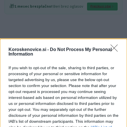
🎁
1 mesec brezplačno!
Beri brez oglasov
Preizkusi zdaj
Vir:
Elektro Celje
Koroskenovice.si -
Do Not Process My Personal
Information
If you wish to opt-out of the sale, sharing to third parties, or
processing of your personal or sensitive information for
targeted advertising by us, please use the below opt-out
section to confirm your selection. Please note that after your
Opozorilo:
Po 297. členu Kazenskega zakonika je
opt-out request is processed you may continue seeing
posameznik kazensko odgovoren za javno spodbujanje
interest-based ads based on personal information utilized by
sovraštva, nasilja ali nestrpnosti. Komentarji z žaljivimi,
us or personal information disclosed to third parties prior to
rasističnimi, diskriminatornimi ali nezakonitimi vsebinami bodo
your opt-out. You may separately opt-out of the further
odstranjeni.
Pravila komentiranja →
disclosure of your personal information by third parties on the
IAB’s list of downstream participants. This information may