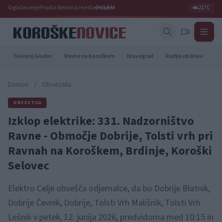
Oglaševanje
Prosta delovna mesta
OGLASI
☁️
21°C
Slovenj Gradec
Ravne na Koroškem
Dravograd
Radlje ob Dravi
Pr
Domov
/
Obvestila
OBVESTILA
Izklop elektrike: 331. Nadzorništvo
Ravne - Območje Dobrije, Tolsti vrh pri
Ravnah na Koroškem, Brdinje, Koroški
Selovec
Elektro Celje obvešča odjemalce, da bo Dobrije Blatnik,
Dobrije Čevnik, Dobrije, Tolsti Vrh Mališnik, Tolsti Vrh
Lešnik v petek, 12. junija 2026, predvidoma med 10:15 in