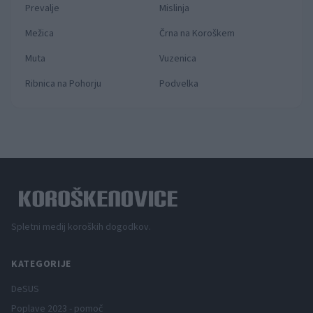
Prevalje
Mislinja
Mežica
Črna na Koroškem
Muta
Vuzenica
Ribnica na Pohorju
Podvelka
Spletni medij koroških dogodkov.
KATEGORIJE
DeSUS
Poplave 2023 - pomoč