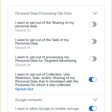
third parties.
Kategorije:
Obvestila
Please note that this website/app uses one or more Google
Personal Data Processing Opt Outs
services and may gather and store information including but
not limited to your visit or usage behaviour. You may click to
I want to opt-out of the Sharing of my
personal data.
grant or deny consent to Google and its third-party tags to
Opted In
use your data for below specified purposes in below Google
Več iz kategorije Obvestila
consent section.
I want to opt-out of the Sale of my
Personal Data.
Opted In
I want to opt-out of processing my
Personal Data for Targeted Advertising.
Opted In
I want to opt-out of Collection, Use,
Izklop elektrike: 424.
Izklop elektrike: 421.
Retention, Sale, and/or Sharing of my
Nadzorništvo Vuzenica -
Nadzorništvo Ravne - Območje
Personal Data that Is Unrelated with the
Območje Orlice
Podkraj
Purposes for which it was collected.
Opted Out
Google consents
I want to allow Google to enable storage