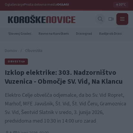
Oglaševanje
Prosta delovna mesta
OGLASI
☀️
30°C
Slovenj Gradec
Ravne na Koroškem
Dravograd
Radlje ob Dravi
Pr
Domov
/
Obvestila
OBVESTILA
Izklop elektrike: 303. Nadzorništvo
Vuzenica - Območje SV. Vid, Na Klancu
Elektro Celje obvešča odjemalce, da bo Sv. Vid Ropret,
Marhof, MFE Javušnik, Št. Vid, Št. Vid Čeru, Gramoznica
Sv. Vid, Šentvid Slatnik v sredo, 3. junija 2026,
predvidoma med 10:30 in 14:00 uro zarad