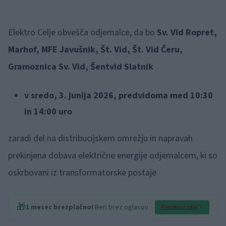
Elektro Celje obvešča odjemalce, da bo
Sv. Vid Ropret,
Marhof, MFE Javušnik, Št. Vid, Št. Vid Čeru,
Gramoznica Sv. Vid, Šentvid Slatnik
v sredo, 3. junija 2026, predvidoma med 10:30
in 14:00 uro
zaradi del na distribucijskem omrežju in napravah
prekinjena dobava električne energije odjemalcem, ki so
oskrbovani iz transformatorske postaje
🎁
1 mesec brezplačno!
Beri brez oglasov
Preizkusi zdaj