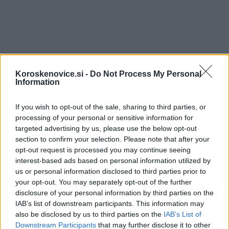
Vir:
Elektro Celje
Koroskenovice.si -
Do Not Process My Personal
Information
If you wish to opt-out of the sale, sharing to third parties, or
processing of your personal or sensitive information for
targeted advertising by us, please use the below opt-out
Opozorilo:
Po 297. členu Kazenskega zakonika je
section to confirm your selection. Please note that after your
posameznik kazensko odgovoren za javno spodbujanje
opt-out request is processed you may continue seeing
sovraštva, nasilja ali nestrpnosti. Komentarji z žaljivimi,
interest-based ads based on personal information utilized by
rasističnimi, diskriminatornimi ali nezakonitimi vsebinami bodo
us or personal information disclosed to third parties prior to
odstranjeni.
Pravila komentiranja →
your opt-out. You may separately opt-out of the further
disclosure of your personal information by third parties on the
IAB’s list of downstream participants. This information may
Failed to fetch
also be disclosed by us to third parties on the
IAB’s List of
Downstream Participants
that may further disclose it to other