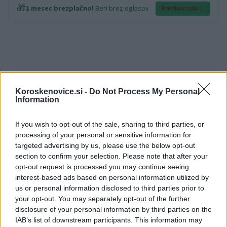
🎁
1 mesec brezplačno!
Beri brez oglasov
Preizkusi zdaj
Vir:
Elektro Celje
Koroskenovice.si -
Do Not Process My Personal
Information
If you wish to opt-out of the sale, sharing to third parties, or
processing of your personal or sensitive information for
targeted advertising by us, please use the below opt-out
section to confirm your selection. Please note that after your
Opozorilo:
Po 297. členu Kazenskega zakonika je
opt-out request is processed you may continue seeing
posameznik kazensko odgovoren za javno spodbujanje
interest-based ads based on personal information utilized by
sovraštva, nasilja ali nestrpnosti. Komentarji z žaljivimi,
us or personal information disclosed to third parties prior to
rasističnimi, diskriminatornimi ali nezakonitimi vsebinami bodo
your opt-out. You may separately opt-out of the further
odstranjeni.
Pravila komentiranja →
disclosure of your personal information by third parties on the
IAB’s list of downstream participants. This information may