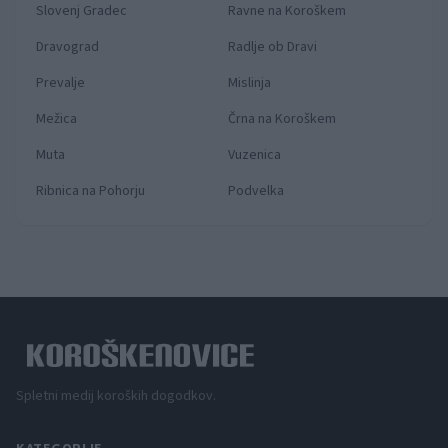
Slovenj Gradec
Ravne na Koroškem
Dravograd
Radlje ob Dravi
Prevalje
Mislinja
Mežica
Črna na Koroškem
Muta
Vuzenica
Ribnica na Pohorju
Podvelka
Spletni medij koroških dogodkov.