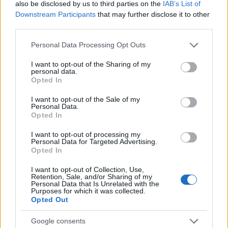
also be disclosed by us to third parties on the
IAB’s List of
Failed to fetch
Downstream Participants
that may further disclose it to other
third parties.
Please note that this website/app uses one or more Google
Personal Data Processing Opt Outs
Kategorije:
Obvestila
services and may gather and store information including but
not limited to your visit or usage behaviour. You may click to
I want to opt-out of the Sharing of my
personal data.
grant or deny consent to Google and its third-party tags to
Opted In
use your data for below specified purposes in below Google
consent section.
Več iz kategorije Obvestila
I want to opt-out of the Sale of my
Personal Data.
Opted In
I want to opt-out of processing my
Personal Data for Targeted Advertising.
Opted In
I want to opt-out of Collection, Use,
Retention, Sale, and/or Sharing of my
Izklop elektrike: 426.
Izklop elektrike: 425.
Personal Data that Is Unrelated with the
Nadzorništvo Vuzenica -
Nadzorništvo Vuzenica -
Purposes for which it was collected.
Območje Sv. Anton na Pohorju
Območje Vuhred
Opted Out
Google consents