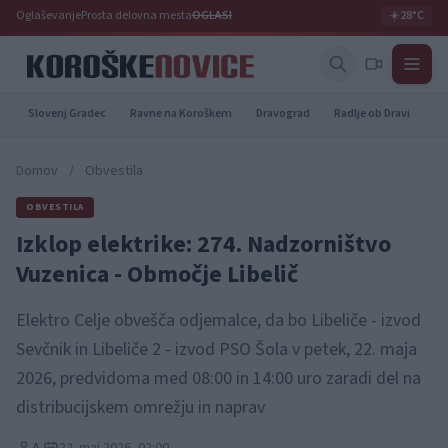
Oglaševanje
Prosta delovna mesta
OGLASI
☀️
28°C
Slovenj Gradec
Ravne na Koroškem
Dravograd
Radlje ob Dravi
Pr
Domov
/
Obvestila
OBVESTILA
Izklop elektrike: 274. Nadzorništvo
Vuzenica - Območje Libelič
Elektro Celje obvešča odjemalce, da bo Libeliče - izvod
Sevčnik in Libeliče 2 - izvod PSO Šola v petek, 22. maja
2026, predvidoma med 08:00 in 14:00 uro zaradi del na
distribucijskem omrežju in naprav