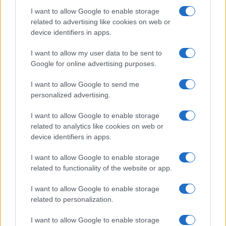
I want to allow Google to enable storage
related to advertising like cookies on web or
Izklop elektrike: 424.
Izklop elektrike: 429.
device identifiers in apps.
Nadzorništvo Vuzenica -
Nadzorništvo Ravne - Območje
Območje Orlice
Prevalje Prisoje
I want to allow my user data to be sent to
Google for online advertising purposes.
Obvestila
I want to allow Google to send me
Izklop elektrike: 426. Nadzorništvo Vuzenica - Območje Sv.
⚡
personalized advertising.
Anton na Pohorju
pred 9 urami
I want to allow Google to enable storage
Izklop elektrike: 425. Nadzorništvo Vuzenica - Območje
⚡
related to analytics like cookies on web or
Vuhred
device identifiers in apps.
pred 9 urami
I want to allow Google to enable storage
Izklop elektrike: 424. Nadzorništvo Vuzenica - Območje Orlice
⚡
related to functionality of the website or app.
pred 9 urami
Izklop elektrike: 429. Nadzorništvo Ravne - Območje Prevalje
⚡
I want to allow Google to enable storage
Prisoje
related to personalization.
pred 9 urami
Izklop elektrike: 421. Nadzorništvo Ravne - Območje Podkraj
I want to allow Google to enable storage
⚡