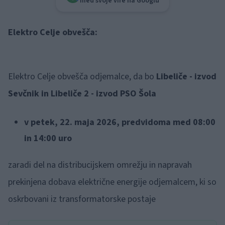
med svoje vire na Googlu
Elektro Celje obvešča:
Elektro Celje obvešča odjemalce, da bo
Libeliče - izvod
Sevčnik in Libeliče 2 - izvod PSO Šola
v petek, 22. maja 2026, predvidoma med 08:00
in 14:00 uro
zaradi del na distribucijskem omrežju in napravah
prekinjena dobava električne energije odjemalcem, ki so
oskrbovani iz transformatorske postaje