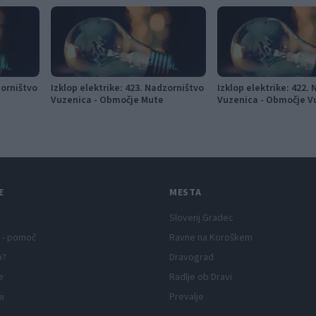
zorništvo
Izklop elektrike: 423. Nadzorništvo
Izklop elektrike: 422.
Vuzenica - Območje Mute
Vuzenica - Območje V
E
MESTA
Slovenj Gradec
 - pomoč
Ravne na Koroškem
p?
Dravograd
e
Radlje ob Dravi
ni
Prevalje