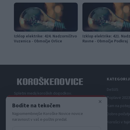
Izklop elektrike: 424. Nadzorništvo
Izklop elektrike: 421. Nad
Vuzenica - Območje Orlice
Ravne - Območje Podkraj
KATEGORIJ
DeSUS
Spletni medij koroških dogodkov.
Poplave 2023
×
Bodite na tekočem
Kam na pote
Najpomembnejše Koroške Novice novice
Dobro počutj
naravnost v vaš e-poštni predal.
Korošci v tuji