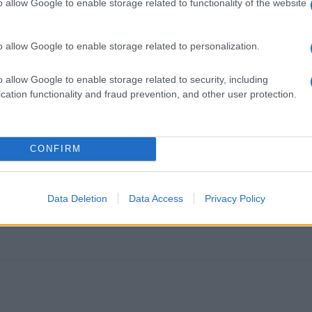
o allow Google to enable storage related to functionality of the website
o allow Google to enable storage related to personalization.
o allow Google to enable storage related to security, including
cation functionality and fraud prevention, and other user protection.
k kazensko odgovoren za javno spodbujanje sovraštva, nasilja ali nestrpno
nitimi vsebinami bodo odstranjeni.
Pravila komentiranja →
CONFIRM
Data Deletion
Data Access
Privacy Policy