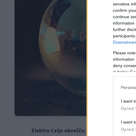
sensitive in
confirm you
continue se
information 
further disc
participants
Downstream 
Please note
information 
deny consent
in below Go
Persona
I want t
Opted 
I want t
Opted 
Elektro Celje obvešča: