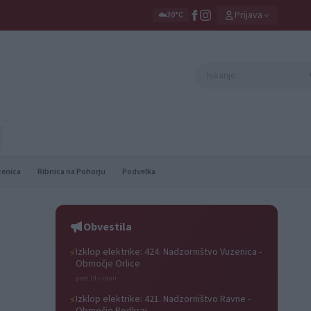
Prijava
☁️
30°C
zenica
Ribnica na Pohorju
Podvelka
Obvestila
Izklop elektrike: 424. Nadzorništvo Vuzenica -
⚡
Območje Orlice
pred 14 urami
Izklop elektrike: 421. Nadzorništvo Ravne -
⚡