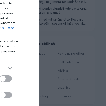
svetovnega nogometa: Del sodniške ekipe
ection to
za finale svetovnega prvenstva
ou may
V Slovenj Gradcu ukradali kolo Santa Cruz,
4
lastnik prosi za pomoč
 personal
out of the
Koroška med kulinarično elito Slovenije:
5
 downstream
Sedem koroških gostinskih hiš v vodniku
Falstaff 2026
B’s List of
er and store
Novice po občinah
to grant or
ed purposes
Slovenj Gradec
Ravne na Koroškem
Dravograd
Radlje ob Dravi
Prevalje
Mislinja
Mežica
Črna na Koroškem
Muta
Vuzenica
Ribnica na Pohorju
Podvelka