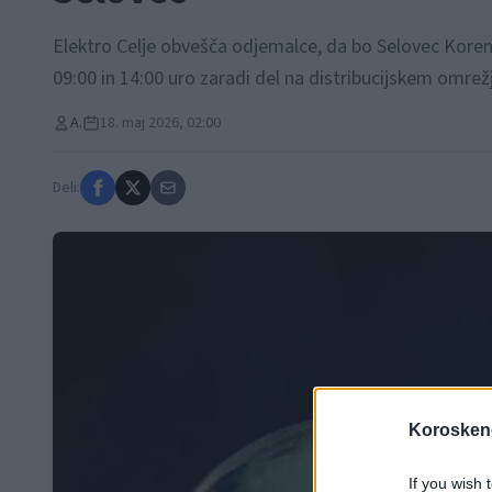
Elektro Celje obvešča odjemalce, da bo Selovec Kore
09:00 in 14:00 uro zaradi del na distribucijskem omrež
A.
18. maj 2026, 02:00
Deli:
Koroskeno
If you wish 