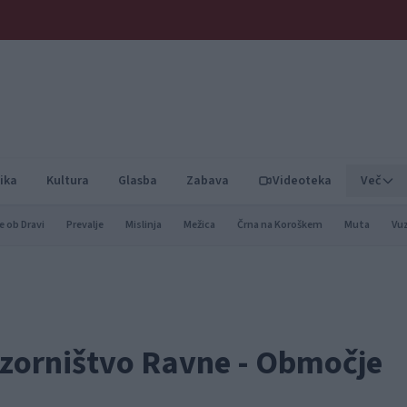
ika
Kultura
Glasba
Zabava
Videoteka
Več
e ob Dravi
Prevalje
Mislinja
Mežica
Črna na Koroškem
Muta
Vu
adzorništvo Ravne - Območje