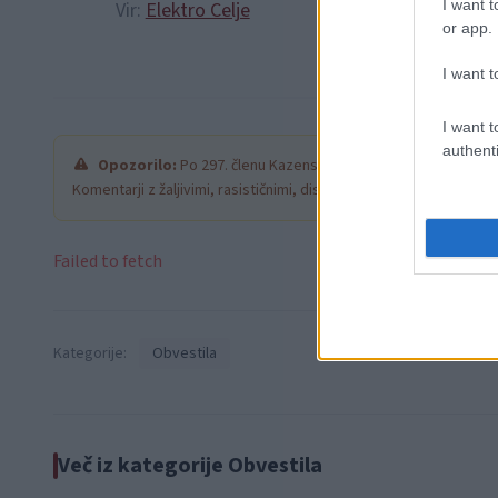
I want t
Vir:
Elektro Celje
or app.
I want t
I want t
authenti
Opozorilo:
Po 297. členu Kazenskega zakonika je posamezni
Komentarji z žaljivimi, rasističnimi, diskriminatornimi ali nezako
Failed to fetch
Kategorije:
Obvestila
Več iz kategorije Obvestila