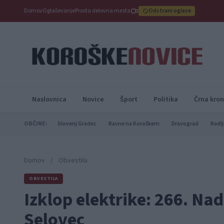
Domov
Oglaševanje
Prosta delovna mesta
Odstrani oglase
Naslovnica
Novice
Šport
Politika
Črna kron
OBČINE:
Slovenj Gradec
Ravne na Koroškem
Dravograd
Radlj
Domov
/
Obvestila
OBVESTILA
Izklop elektrike: 266. N
Selovec