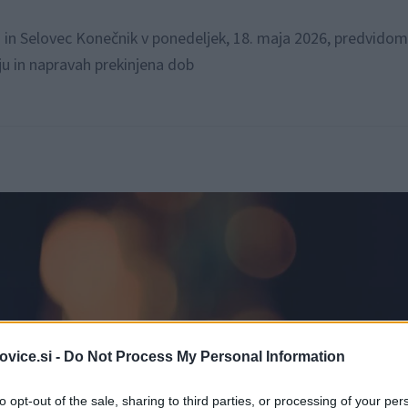
n in Selovec Konečnik v ponedeljek, 18. maja 2026, predvid
ju in napravah prekinjena dob
vice.si -
Do Not Process My Personal Information
to opt-out of the sale, sharing to third parties, or processing of your per