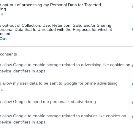
to opt-out of processing my Personal Data for Targeted
ing.
In
o opt-out of Collection, Use, Retention, Sale, and/or Sharing
ec Koren in Selovec Konečnik
ersonal Data that Is Unrelated with the Purposes for which it
lected.
Out
 09:00 in 14:00 uro
consents
vah prekinjena dobava električne energije odjemalcem, ki so
o allow Google to enable storage related to advertising like cookies on
evice identifiers in apps.
o allow my user data to be sent to Google for online advertising
s.
Preizk
to allow Google to send me personalized advertising.
o allow Google to enable storage related to analytics like cookies on
evice identifiers in apps.