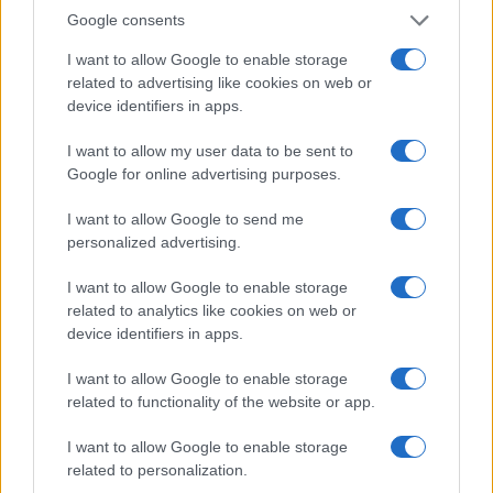
Območje Sv. Anton na Pohorju
Območje Vuhred
Google consents
I want to allow Google to enable storage
related to advertising like cookies on web or
device identifiers in apps.
Izklop elektrike: 424.
Izklop elektrike: 429.
I want to allow my user data to be sent to
Nadzorništvo Vuzenica -
Nadzorništvo Ravne - Območje
Google for online advertising purposes.
Območje Orlice
Prevalje Prisoje
I want to allow Google to send me
Obvestila
personalized advertising.
Izklop elektrike: 426. Nadzorništvo Vuzenica - Območje Sv.
⚡
Anton na Pohorju
I want to allow Google to enable storage
related to analytics like cookies on web or
pred 3 urami
device identifiers in apps.
Izklop elektrike: 425. Nadzorništvo Vuzenica - Območje
⚡
Vuhred
I want to allow Google to enable storage
pred 3 urami
related to functionality of the website or app.
Izklop elektrike: 424. Nadzorništvo Vuzenica - Območje Orlice
⚡
pred 3 urami
I want to allow Google to enable storage
related to personalization.
Izklop elektrike: 429. Nadzorništvo Ravne - Območje Prevalje
⚡