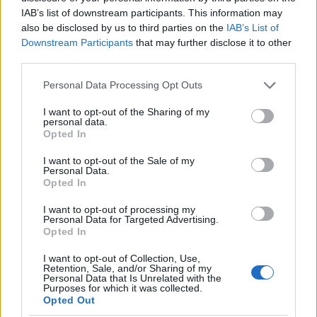
odstranjeni.
Pravila komentiranja →
IAB’s list of downstream participants. This information may
also be disclosed by us to third parties on the
IAB’s List of
Downstream Participants
that may further disclose it to other
Failed to fetch
third parties.
Please note that this website/app uses one or more Google
Personal Data Processing Opt Outs
services and may gather and store information including but
not limited to your visit or usage behaviour. You may click to
I want to opt-out of the Sharing of my
Kategorije:
Obvestila
personal data.
grant or deny consent to Google and its third-party tags to
Opted In
use your data for below specified purposes in below Google
consent section.
I want to opt-out of the Sale of my
Personal Data.
Več iz kategorije Obvestila
Opted In
I want to opt-out of processing my
Personal Data for Targeted Advertising.
Opted In
I want to opt-out of Collection, Use,
Retention, Sale, and/or Sharing of my
Personal Data that Is Unrelated with the
Purposes for which it was collected.
Izklop elektrike: 426.
Izklop elektrike: 425.
Opted Out
Nadzorništvo Vuzenica -
Nadzorništvo Vuzenica -