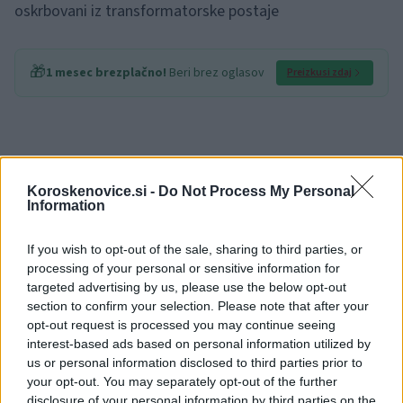
oskrbovani iz transformatorske postaje
🎁
1 mesec brezplačno!
Beri brez oglasov
Preizkusi zdaj
Koroskenovice.si -
Do Not Process My Personal
Information
Vir:
Elektro Celje
If you wish to opt-out of the sale, sharing to third parties, or
processing of your personal or sensitive information for
targeted advertising by us, please use the below opt-out
section to confirm your selection. Please note that after your
opt-out request is processed you may continue seeing
Opozorilo:
Po 297. členu Kazenskega zakonika je
interest-based ads based on personal information utilized by
posameznik kazensko odgovoren za javno spodbujanje
us or personal information disclosed to third parties prior to
sovraštva, nasilja ali nestrpnosti. Komentarji z žaljivimi,
your opt-out. You may separately opt-out of the further
rasističnimi, diskriminatornimi ali nezakonitimi vsebinami bodo
disclosure of your personal information by third parties on the