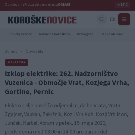
Oglaševanje
Prosta delovna mesta
OGLASI
☀️
15°C
Slovenj Gradec
Ravne na Koroškem
Dravograd
Radlje ob Dravi
Pr
Domov
/
Obvestila
OBVESTILA
Izklop elektrike: 262. Nadzorništvo
Vuzenica - Območje Vrat, Kozjega Vrha,
Gortine, Pernic
Elektro Celje obvešča odjemalce, da bo Vrata, Vrata
Žgajner, Vaukan, Zakržnik, Kozji Vrh Koh, Kozji Vrh Mori,
Junček, Karbel, Abram v petek, 15. maja 2026,
predvidoma med 08:00 in 14:00 uro zaradi del