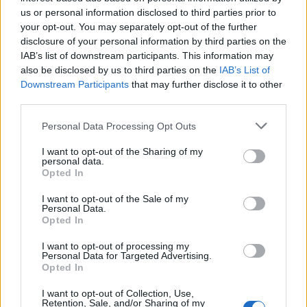
us or personal information disclosed to third parties prior to
your opt-out. You may separately opt-out of the further
disclosure of your personal information by third parties on the
IAB’s list of downstream participants. This information may
also be disclosed by us to third parties on the
IAB’s List of
Koncert skupine Delta Riff na
Avgust v Kinu Kulturnega doma
Downstream Participants
that may further disclose it to other
Festivalu SHOTS prestavljen na
Slovenj Gradec: Filmske
jutri
premiere, napete zgodbe in
third parties.
počitniški kino
Please note that this website/app uses one or more Google
Personal Data Processing Opt Outs
services and may gather and store information including but
not limited to your visit or usage behaviour. You may click to
I want to opt-out of the Sharing of my
personal data.
grant or deny consent to Google and its third-party tags to
Opted In
use your data for below specified purposes in below Google
Freestyle navdušuje s poletno
Vlom v hišo pri Slovenj Gradcu,
prilagojenimi cenami koles
lastniki ostali brez orodja in
consent section.
I want to opt-out of the Sale of my
modema
Personal Data.
Opted In
I want to opt-out of processing my
Več iz kategorije Obvestila
Personal Data for Targeted Advertising.
Opted In
I want to opt-out of Collection, Use,
Retention, Sale, and/or Sharing of my