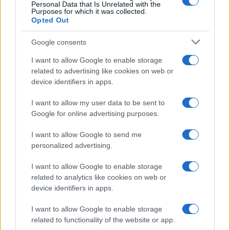
Personal Data that Is Unrelated with the
Purposes for which it was collected.
Opted Out
Do novembra zaradi sanacije
Planinska zveza Slovenije:
Google consents
delna zapora občinske ceste v
Začasna zapora planinske poti
Dravogradu
in prepoved parkiranja pri
I want to allow Google to enable storage
kmetiji Bukovnik
related to advertising like cookies on web or
device identifiers in apps.
I want to allow my user data to be sent to
Google for online advertising purposes.
Obratovanje bazenov
Poziv k racionalni uporabi pitne
Aqualatio prilagojeno
vode v MO Slovenj Gradec in
I want to allow Google to send me
vremenskim razmeram
Občini Mislinja
personalized advertising.
Obvestila
I want to allow Google to enable storage
related to analytics like cookies on web or
Izklop elektrike: 426. Nadzorništvo Vuzenica - Območje Sv.
⚡
device identifiers in apps.
Anton na Pohorju
pred 19 urami
I want to allow Google to enable storage
Izklop elektrike: 425. Nadzorništvo Vuzenica - Območje
⚡
related to functionality of the website or app.
Vuhred