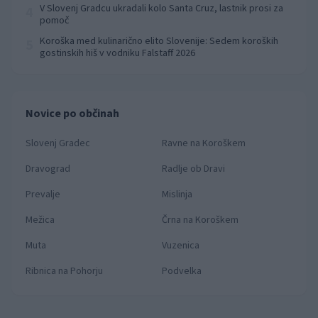
prvenstva
V Slovenj Gradcu ukradali kolo Santa Cruz, lastnik prosi za
4
pomoč
Koroška med kulinarično elito Slovenije: Sedem koroških
5
gostinskih hiš v vodniku Falstaff 2026
Novice po občinah
Slovenj Gradec
Ravne na Koroškem
Dravograd
Radlje ob Dravi
Prevalje
Mislinja
Mežica
Črna na Koroškem
Muta
Vuzenica
Ribnica na Pohorju
Podvelka