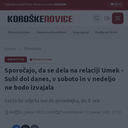
Oglaševanje
Prosta delovna mesta
OGLASI
🌥️
25°C
Slovenj Gradec
Ravne na Koroškem
Dravograd
Radlje ob Dravi
Pr
Domov
/
Obvestila
OBVESTILA
Slovenj Gradec
Sporočajo, da se dela na relaciji Umek -
Suhi dol danes, v soboto in v nedeljo
ne bodo izvajala
Cesta bo odprta vse do ponedeljka, do 9. ure.
A.V.
21. januar 2023, 10:08
Posodobljeno: 22. januar 2023, 17:52