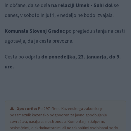
in občane, da se dela
na relaciji Umek - Suhi dol
se
danes, v soboto in jutri, v nedeljo ne bodo izvajala.
Komunala Slovenj Gradec
po pregledu stanja na cesti
ugotavlja, da je cesta prevozna.
Cesta bo odprta
do ponedeljka, 23. januarja, do 9.
ure.
Opozorilo:
Po 297. členu Kazenskega zakonika je
posameznik kazensko odgovoren za javno spodbujanje
sovraštva, nasilja ali nestrpnosti. Komentarji z žaljivimi,
rasističnimi, diskriminatornimi ali nezakonitimi vsebinami bodo