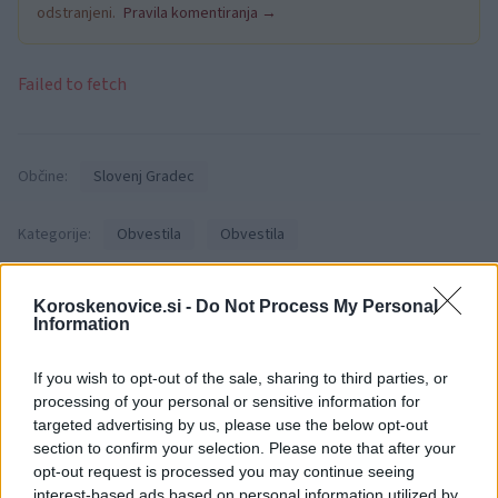
odstranjeni.
Pravila komentiranja →
Failed to fetch
Občine:
Slovenj Gradec
Kategorije:
Obvestila
Obvestila
komunala slovenj gradec
Ključne besede:
Koroskenovice.si -
Do Not Process My Personal
Information
mo slovenj gradec
obvestilo
If you wish to opt-out of the sale, sharing to third parties, or
processing of your personal or sensitive information for
targeted advertising by us, please use the below opt-out
Več iz kraja Slovenj Gradec
section to confirm your selection. Please note that after your
opt-out request is processed you may continue seeing
interest-based ads based on personal information utilized by