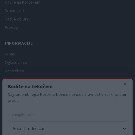
Ravne na Koroškem
Dravograd
Radlje ob Dravi
Prevalje
INFORMACIJE
O nas
Oglaševanje
Zaposlitev
Pravno obvestilo
×
Bodite na tekočem
Zasebnost in piškotki
Najpomembnejše Koroške Novice novice naravnost v vaš e-poštni
Storitve
predal.
Naročnine
Pogoji uporabe
Pravila volilne kampanje