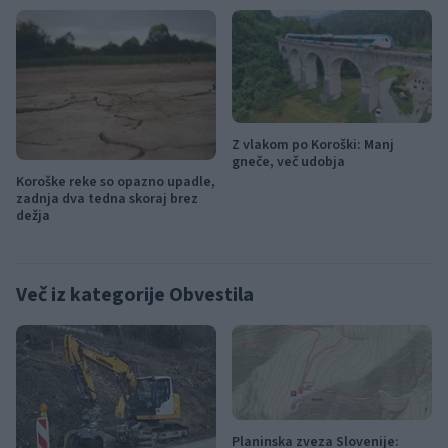
Z vlakom po Koroški: Manj
gneče, več udobja
Koroške reke so opazno upadle,
zadnja dva tedna skoraj brez
dežja
Več iz kategorije Obvestila
Planinska zveza Slovenije: