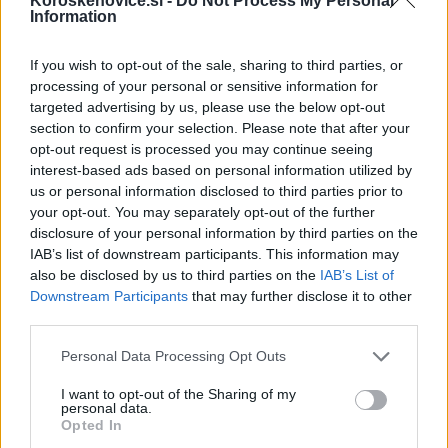
Koroskenovice.si -
Do Not Process My Personal
Information
If you wish to opt-out of the sale, sharing to third parties, or
processing of your personal or sensitive information for
targeted advertising by us, please use the below opt-out
section to confirm your selection. Please note that after your
opt-out request is processed you may continue seeing
občina ravne na koroškem
interest-based ads based on personal information utilized by
us or personal information disclosed to third parties prior to
your opt-out. You may separately opt-out of the further
disclosure of your personal information by third parties on the
IAB’s list of downstream participants. This information may
also be disclosed by us to third parties on the
IAB’s List of
Downstream Participants
that may further disclose it to other
third parties.
Please note that this website/app uses one or more Google
Personal Data Processing Opt Outs
services and may gather and store information including but
not limited to your visit or usage behaviour. You may click to
I want to opt-out of the Sharing of my
personal data.
grant or deny consent to Google and its third-party tags to
Opted In
use your data for below specified purposes in below Google