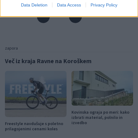
Data Deletion
Data Access
Privacy Policy
zapora
Več iz kraja Ravne na Koroškem
Kovinska ograja po meri: kako
izbrati material, polnilo in
izvedbo
Freestyle navdušuje s poletno
prilagojenimi cenami koles