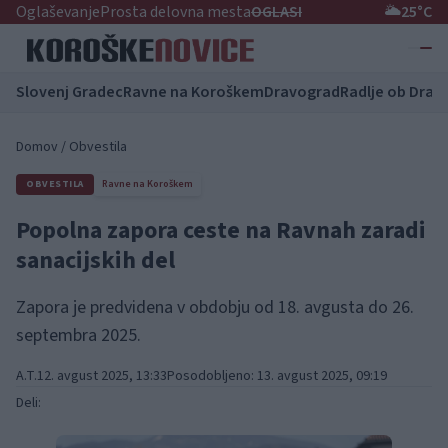
Oglaševanje
Prosta delovna mesta
OGLASI
🌥️
25°C
Slovenj Gradec
Ravne na Koroškem
Dravograd
Radlje ob Dravi
Domov
/
Obvestila
OBVESTILA
Ravne na Koroškem
Popolna zapora ceste na Ravnah zaradi
sanacijskih del
Zapora je predvidena v obdobju od 18. avgusta do 26.
septembra 2025.
A.T.
12. avgust 2025, 13:33
Posodobljeno: 13. avgust 2025, 09:19
Deli: