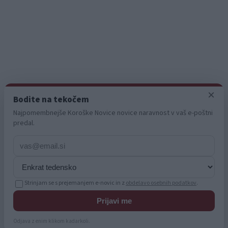
Mesta
Slovenj Gradec
Ravne na Koroškem
Dravograd
Radlje ob Dravi
Prevalje
Informacije
×
Bodite na tekočem
O nas
Oglaševanje
Najpomembnejše Koroške Novice novice naravnost v vaš e-poštni
Zaposlitev
predal.
Pravno obvestilo
Zasebnost in piškotki
Storitve
Naročnine
Pogoji uporabe
Pravila volilne kampanje
Strinjam se s prejemanjem e-novic in z
obdelavo osebnih podatkov
.
© 2026 KN MEDIA d.o.o. Vse pravice pridržane.
Prijavi me
Odjava z enim klikom kadarkoli.
info@koroskenovice.si