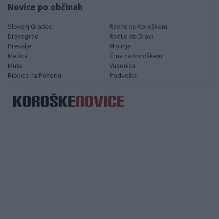
Novice po občinah
Slovenj Gradec
Ravne na Koroškem
Dravograd
Radlje ob Dravi
Prevalje
Mislinja
Mežica
Črna na Koroškem
Muta
Vuzenica
Ribnica na Pohorju
Podvelka
Spletni medij koroških dogodkov.
Kategorije
DeSUS
Poplave 2023 - pomoč
Kam na potep?
Dobro počutje
Korošci v tujini