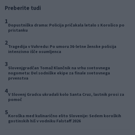
Preberite tudi
1
Dopustniška drama: Policija pričakala letalo s Korošico po
pristanku
2
Tragedija v Vuhredu: Po umoru 36-letne ženske policija
intenzivno išče osumljenca
3
Slovenjgradčan Tomaž Klančnik na vrhu svetovnega
nogometa: Del sodniške ekipe za finale svetovnega
prvenstva
4
V Slovenj Gradcu ukradali kolo Santa Cruz, lastnik prosi za
pomoč
5
Koroška med kulinarično elito Slovenije: Sedem koroških
gostinskih hiš v vodniku Falstaff 2026