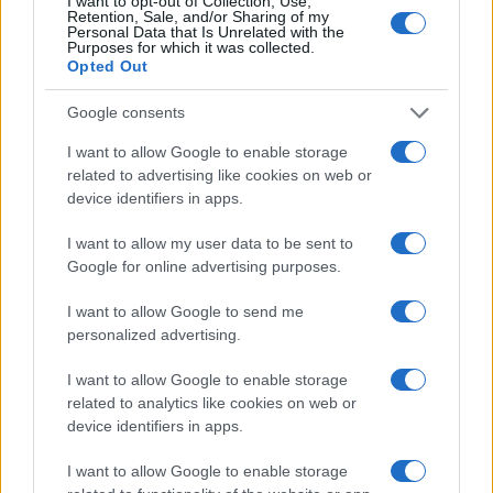
I want to opt-out of Collection, Use,
Retention, Sale, and/or Sharing of my
Personal Data that Is Unrelated with the
Purposes for which it was collected.
Opted Out
Google consents
Nocojšnja razstava in
Jutri spremenjen prometni
I want to allow Google to enable storage
predstavitev Vlada Vučiča v
režim zaradi izvedbe prireditve
related to advertising like cookies on web or
Vuzenici odpovedana
Kmečki dan v Črni
device identifiers in apps.
I want to allow my user data to be sent to
Google for online advertising purposes.
I want to allow Google to send me
Do novembra zaradi sanacije
Planinska zveza Slovenije:
personalized advertising.
delna zapora občinske ceste v
Začasna zapora planinske poti
Dravogradu
in prepoved parkiranja pri
kmetiji Bukovnik
I want to allow Google to enable storage
related to analytics like cookies on web or
Obvestila
device identifiers in apps.
Izklop elektrike: 426. Nadzorništvo Vuzenica - Območje Sv.
⚡
I want to allow Google to enable storage
Anton na Pohorju