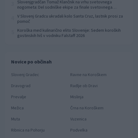
Slovenjgradčan Tomaž Klančnik na vrhu svetovnega
3
nogometa: Del sodniške ekipe za finale svetovnega
prvenstva
V Slovenj Gradcu ukradali kolo Santa Cruz, lastnik prosi za
4
pomoč
Koroška med kulinarično elito Slovenije: Sedem koroških
5
gostinskih hiš v vodniku Falstaff 2026
Novice po občinah
Slovenj Gradec
Ravne na Koroškem
Dravograd
Radlje ob Dravi
Prevalje
Mislinja
Mežica
Črna na Koroškem
Muta
Vuzenica
Ribnica na Pohorju
Podvelka