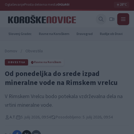
Oglaševanje
Prosta delovna mesta
OGLASI
☀️
28°C
Slovenj Gradec
Ravne na Koroškem
Dravograd
Radlje ob Dravi
Pr
Domov
/
Obvestila
OBVESTILA
Ravne na Koroškem
Od ponedeljka do srede izpad
mineralne vode na Rimskem vrelcu
V Rimskem Vrelcu bodo potekala vzdrževalna dela na
vrtini mineralne vode.
A.T.
5. julij 2026, 09:54
Posodobljeno: 5. julij 2026, 09:54