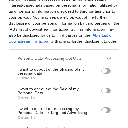
Več iz kraja Ravne na Koroškem
interest-based ads based on personal information utilized by
us or personal information disclosed to third parties prior to
your opt-out. You may separately opt-out of the further
disclosure of your personal information by third parties on the
IAB’s list of downstream participants. This information may
also be disclosed by us to third parties on the
IAB’s List of
Downstream Participants
that may further disclose it to other
third parties.
Koroški otroški festival bo v
(VIDEO) Nova asfaltna prevleka
znamenju dobre volje,
na cesti Ravne-Dravograd, dela
Please note that this website/app uses one or more Google
ustvarjanja in dogodivščin
intenzivno napredujejo
Personal Data Processing Opt Outs
services and may gather and store information including but
not limited to your visit or usage behaviour. You may click to
I want to opt-out of the Sharing of my
personal data.
grant or deny consent to Google and its third-party tags to
Opted In
use your data for below specified purposes in below Google
consent section.
I want to opt-out of the Sale of my
Na Tolstem vrhu gorela
Cesta med Ravnami na
Personal Data.
zunanja enota klimatske
Koroškem in Dravogradom je
Opted In
naprave, lastnik je požar omejil
predčasno odprta za promet
sam
I want to opt-out of processing my
Personal Data for Targeted Advertising.
Opted In
Več iz kategorije Obvestila