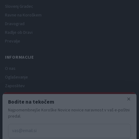
Slovenj Gradec
Ravne na Koroškem
Dravograd
Radlje ob Dravi
Prevalje
INFORMACIJE
O nas
Oglaševanje
Zaposlitev
Pravno obvestilo
×
Bodite na tekočem
Zasebnost in piškotki
Najpomembnejše Koroške Novice novice naravnost v vaš e-poštni
Storitve
predal.
Naročnine
Pogoji uporabe
Pravila volilne kampanje