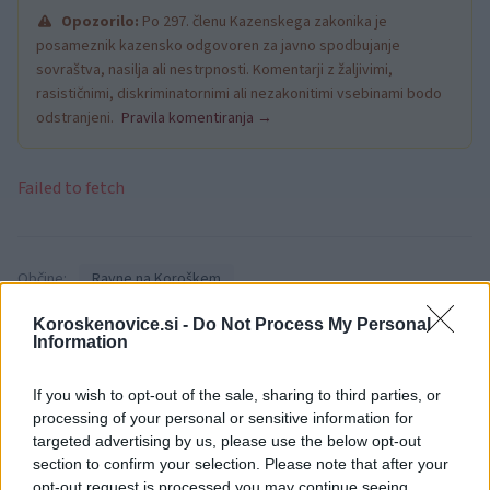
Opozorilo:
Po 297. členu Kazenskega zakonika je
posameznik kazensko odgovoren za javno spodbujanje
sovraštva, nasilja ali nestrpnosti. Komentarji z žaljivimi,
rasističnimi, diskriminatornimi ali nezakonitimi vsebinami bodo
odstranjeni.
Pravila komentiranja →
Failed to fetch
Občine:
Ravne na Koroškem
Koroskenovice.si -
Do Not Process My Personal
Kategorije:
Obvestila
Obvestila
Information
mineralna voda
Rimski vrelec
Ključne besede:
If you wish to opt-out of the sale, sharing to third parties, or
processing of your personal or sensitive information for
targeted advertising by us, please use the below opt-out
section to confirm your selection. Please note that after your
opt-out request is processed you may continue seeing