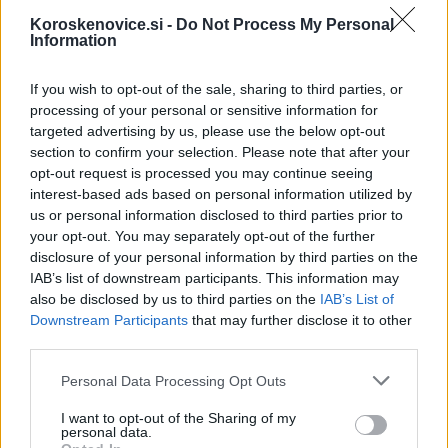
Failed to fetch
Koroskenovice.si -
Do Not Process My Personal
Information
Občine:
Mislinja
If you wish to opt-out of the sale, sharing to third parties, or
processing of your personal or sensitive information for
targeted advertising by us, please use the below opt-out
Kategorije:
Obvestila
Obvestila
section to confirm your selection. Please note that after your
opt-out request is processed you may continue seeing
obvestilo
prometni režim
Ključne besede:
interest-based ads based on personal information utilized by
us or personal information disclosed to third parties prior to
zapora ceste
your opt-out. You may separately opt-out of the further
disclosure of your personal information by third parties on the
IAB’s list of downstream participants. This information may
also be disclosed by us to third parties on the
IAB’s List of
Downstream Participants
that may further disclose it to other
Več iz kraja Mislinja
third parties.
Please note that this website/app uses one or more Google
Personal Data Processing Opt Outs
services and may gather and store information including but
not limited to your visit or usage behaviour. You may click to
I want to opt-out of the Sharing of my
personal data.
grant or deny consent to Google and its third-party tags to