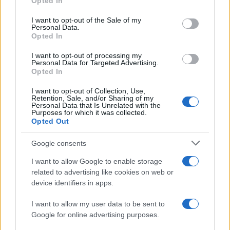
Opted In
use your data for below specified purposes in below Google
consent section.
Pol stoletja glasbe na tromeji:
(VIDEO) Skupina iTAK
I want to opt-out of the Sale of my
Personal Data.
Graška Gora obeležuje 50.
predstavlja poletno uspešnico
Opted In
jubilejni festival narodno-
»Srnica«
zabavne glasbe
I want to opt-out of processing my
Personal Data for Targeted Advertising.
Opted In
I want to opt-out of Collection, Use,
Retention, Sale, and/or Sharing of my
Jutro, ki ga Koroška ne bo nikoli
Poziv k racionalni uporabi pitne
Personal Data that Is Unrelated with the
pozabila: Tri leta od uničujoče
vode v MO Slovenj Gradec in
Purposes for which it was collected.
ujme
Občini Mislinja
Opted Out
Google consents
Več iz kategorije Obvestila
I want to allow Google to enable storage
related to advertising like cookies on web or
device identifiers in apps.
I want to allow my user data to be sent to
Google for online advertising purposes.