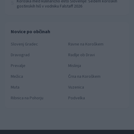
Koroška med kulinarično elito Slovenije: Sedem koroških
5
gostinskih hiš v vodniku Falstaff 2026
Novice po občinah
Slovenj Gradec
Ravne na Koroškem
Dravograd
Radlje ob Dravi
Prevalje
Mislinja
Mežica
Črna na Koroškem
Muta
Vuzenica
Ribnica na Pohorju
Podvelka