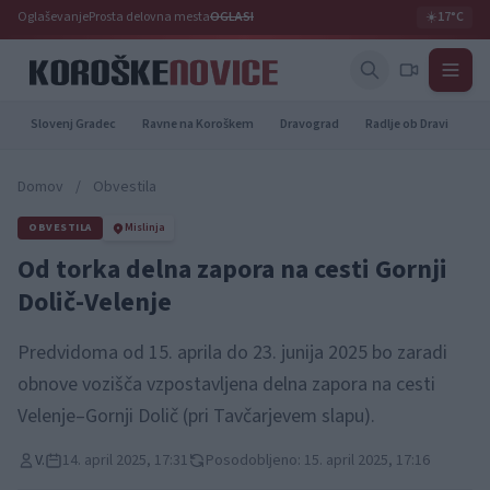
Oglaševanje
Prosta delovna mesta
OGLASI
☀️
17°C
Slovenj Gradec
Ravne na Koroškem
Dravograd
Radlje ob Dravi
Pr
Domov
/
Obvestila
OBVESTILA
Mislinja
Od torka delna zapora na cesti Gornji
Dolič-Velenje
Predvidoma od 15. aprila do 23. junija 2025 bo zaradi
obnove vozišča vzpostavljena delna zapora na cesti
Velenje–Gornji Dolič (pri Tavčarjevem slapu).
V.
14. april 2025, 17:31
Posodobljeno: 15. april 2025, 17:16