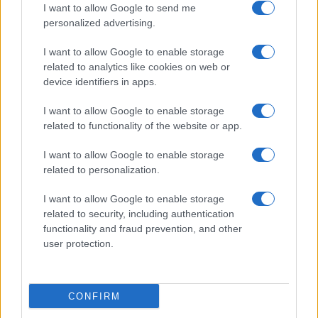
Obratovanje bazenov
Poziv k racionalni uporabi pitne
I want to allow Google to send me
Aqualatio prilagojeno
vode v MO Slovenj Gradec in
personalized advertising.
vremenskim razmeram
Občini Mislinja
I want to allow Google to enable storage
related to analytics like cookies on web or
device identifiers in apps.
I want to allow Google to enable storage
Do konca septembra delna in
Do sredine avgusta popolna
related to functionality of the website or app.
občasno popolna zapora ceste
zapora ceste Vuzenica-Sv.
v mestni četrti Čečovje
Primož
I want to allow Google to enable storage
related to personalization.
Obvestila
I want to allow Google to enable storage
Izklop elektrike: 417. Nadzorništvo Vuzenica - Območje Sv.
⚡
Anton na Pohorju in Zg. Sv. Vid
related to security, including authentication
functionality and fraud prevention, and other
pred 1 uro
user protection.
Izklop elektrike: 419. Nadzorništvo Vuzenica - Območje
⚡
Radlje, Dobrava
pred 1 uro
CONFIRM
Izklop elektrike: 418. Nadzorništvo Slovenj Gradec - Območje
⚡
Otiški Vrh