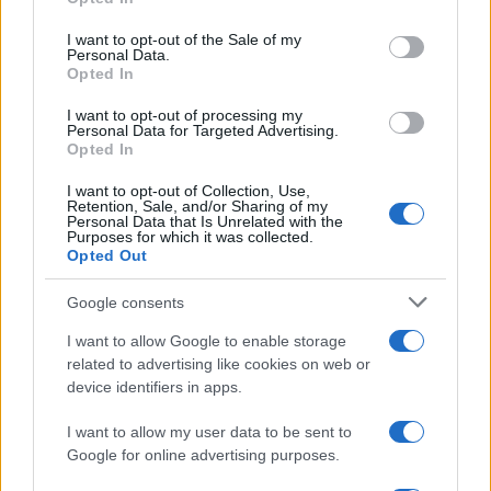
use your data for below specified purposes in below Google
consent section.
I want to opt-out of the Sale of my
Freestyle navdušuje s poletno
Kovinska ograja po meri: kako
Personal Data.
prilagojenimi cenami koles
izbrati material, polnilo in
Opted In
izvedbo
I want to opt-out of processing my
Personal Data for Targeted Advertising.
Opted In
I want to opt-out of Collection, Use,
Retention, Sale, and/or Sharing of my
Personal Data that Is Unrelated with the
Koroške reke so opazno upadle,
Z vlakom po Koroški: Manj
Purposes for which it was collected.
zadnja dva tedna skoraj brez
gneče, več udobja
Opted Out
dežja
Google consents
Več iz kategorije Obvestila
I want to allow Google to enable storage
related to advertising like cookies on web or
device identifiers in apps.
I want to allow my user data to be sent to
Google for online advertising purposes.