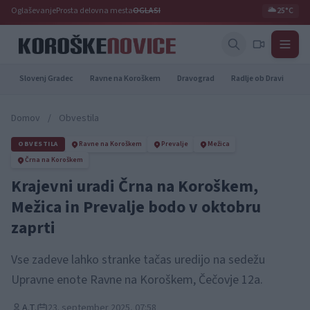
Oglaševanje
Prosta delovna mesta
OGLASI
🌥️
25°C
Slovenj Gradec
Ravne na Koroškem
Dravograd
Radlje ob Dravi
Pr
Domov
/
Obvestila
OBVESTILA
Ravne na Koroškem
Prevalje
Mežica
Črna na Koroškem
Krajevni uradi Črna na Koroškem,
Mežica in Prevalje bodo v oktobru
zaprti
Vse zadeve lahko stranke tačas uredijo na sedežu
Upravne enote Ravne na Koroškem, Čečovje 12a.
A.T.
23. september 2025, 07:58