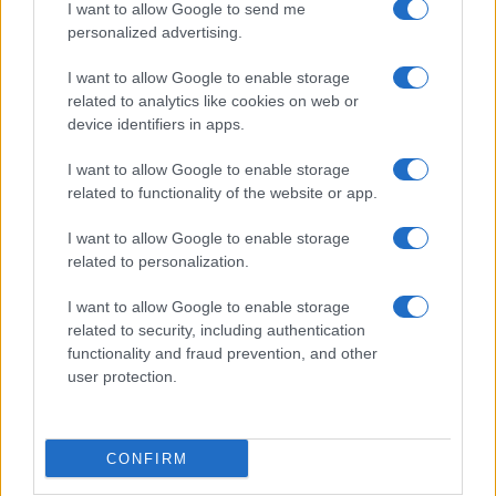
I want to allow Google to send me
Do novembra zaradi sanacije
Planinska zveza Slovenije:
personalized advertising.
delna zapora občinske ceste v
Začasna zapora planinske poti
Dravogradu
in prepoved parkiranja pri
kmetiji Bukovnik
I want to allow Google to enable storage
related to analytics like cookies on web or
device identifiers in apps.
I want to allow Google to enable storage
related to functionality of the website or app.
Obratovanje bazenov
Poziv k racionalni uporabi pitne
Aqualatio prilagojeno
vode v MO Slovenj Gradec in
vremenskim razmeram
Občini Mislinja
I want to allow Google to enable storage
related to personalization.
Obvestila
I want to allow Google to enable storage
Izklop elektrike: 426. Nadzorništvo Vuzenica - Območje Sv.
⚡
related to security, including authentication
Anton na Pohorju
functionality and fraud prevention, and other
pred 19 urami
user protection.
Izklop elektrike: 425. Nadzorništvo Vuzenica - Območje
⚡
Vuhred
pred 19 urami
CONFIRM
Izklop elektrike: 424. Nadzorništvo Vuzenica - Območje Orlice
⚡