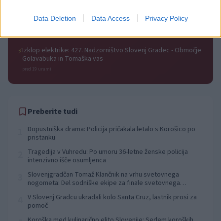
pred 19 urami
Izklop elektrike: 429. Nadzorništvo Ravne - Območje Prevalje
⚡
Data Deletion
Data Access
Privacy Policy
Prisoje
pred 19 urami
Izklop elektrike: 427. Nadzorništvo Slovenj Gradec - Območje
⚡
Golavabuka in Tomaška vas
pred 19 urami
Preberite tudi
Dopustniška drama: Policija pričakala letalo s Korošico po
1
pristanku
Tragedija v Vuhredu: Po umoru 36-letne ženske policija
2
intenzivno išče osumljenca
Slovenjgradčan Tomaž Klančnik na vrhu svetovnega
3
nogometa: Del sodniške ekipe za finale svetovnega
prvenstva
V Slovenj Gradcu ukradali kolo Santa Cruz, lastnik prosi za
4
pomoč
Koroška med kulinarično elito Slovenije: Sedem koroških