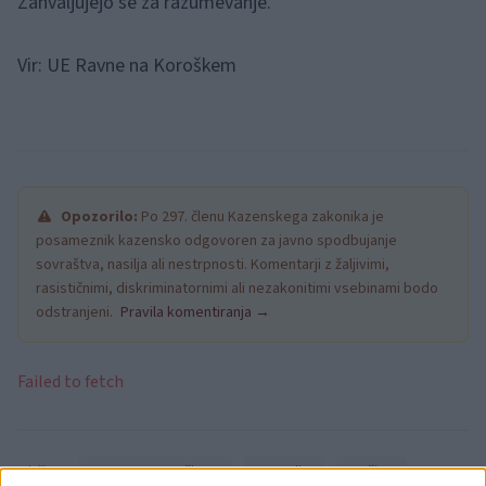
Zahvaljujejo se za razumevanje.
Vir: UE Ravne na Koroškem
Opozorilo:
Po 297. členu Kazenskega zakonika je
posameznik kazensko odgovoren za javno spodbujanje
sovraštva, nasilja ali nestrpnosti. Komentarji z žaljivimi,
rasističnimi, diskriminatornimi ali nezakonitimi vsebinami bodo
odstranjeni.
Pravila komentiranja →
Failed to fetch
Občine:
Ravne na Koroškem
Prevalje
Mežica