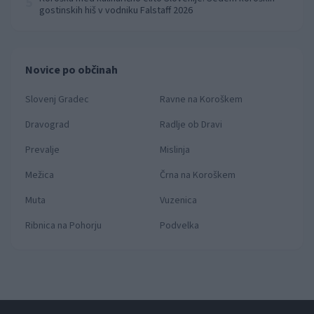
5
gostinskih hiš v vodniku Falstaff 2026
Novice po občinah
Slovenj Gradec
Ravne na Koroškem
Dravograd
Radlje ob Dravi
Prevalje
Mislinja
Mežica
Črna na Koroškem
Muta
Vuzenica
Ribnica na Pohorju
Podvelka