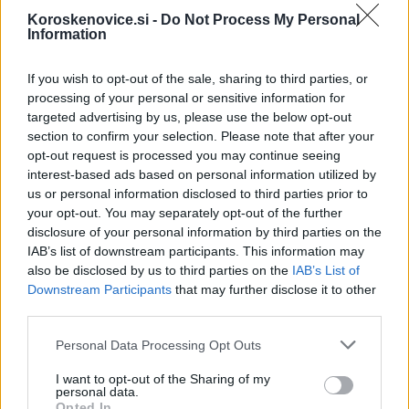
Črna na Koroškem
Koroskenovice.si -
Do Not Process My Personal
Information
Kategorije:
Obvestila
Obvestila
If you wish to opt-out of the sale, sharing to third parties, or
processing of your personal or sensitive information for
Mežica
Prevalje
Ključne besede:
targeted advertising by us, please use the below opt-out
section to confirm your selection. Please note that after your
črna na koroškem
krajevni uradi
opt-out request is processed you may continue seeing
interest-based ads based on personal information utilized by
Upravna enota Ravne na Koroškem
upravne zadeve
us or personal information disclosed to third parties prior to
your opt-out. You may separately opt-out of the further
zaprtje
disclosure of your personal information by third parties on the
IAB’s list of downstream participants. This information may
also be disclosed by us to third parties on the
IAB’s List of
Downstream Participants
that may further disclose it to other
Več iz kraja Ravne na Koroškem
third parties.
Please note that this website/app uses one or more Google
Personal Data Processing Opt Outs
services and may gather and store information including but
not limited to your visit or usage behaviour. You may click to
I want to opt-out of the Sharing of my
personal data.
grant or deny consent to Google and its third-party tags to
Opted In