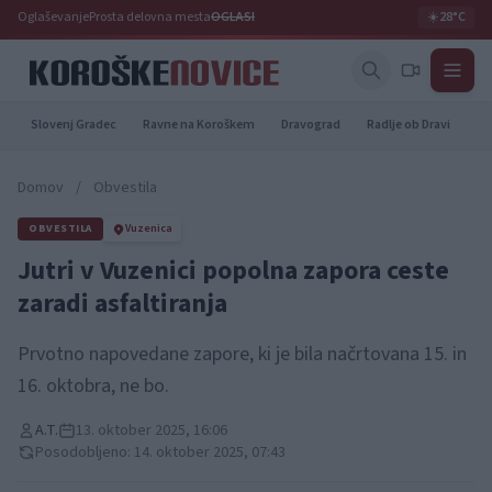
Oglaševanje
Prosta delovna mesta
OGLASI
☀️
28°C
Slovenj Gradec
Ravne na Koroškem
Dravograd
Radlje ob Dravi
Pr
Domov
/
Obvestila
OBVESTILA
Vuzenica
Jutri v Vuzenici popolna zapora ceste
zaradi asfaltiranja
Prvotno napovedane zapore, ki je bila načrtovana 15. in
16. oktobra, ne bo.
A.T.
13. oktober 2025, 16:06
Posodobljeno: 14. oktober 2025, 07:43