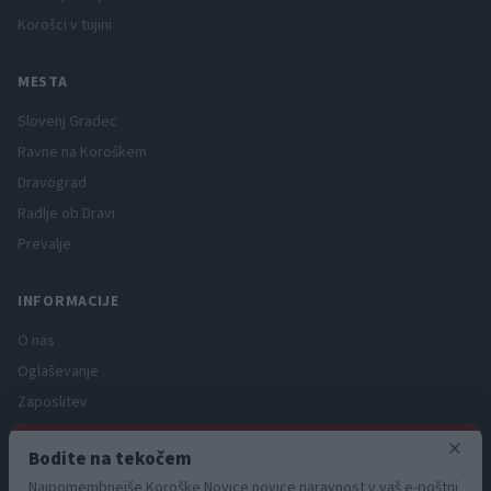
Korošci v tujini
MESTA
Slovenj Gradec
Ravne na Koroškem
Dravograd
Radlje ob Dravi
Prevalje
INFORMACIJE
O nas
Oglaševanje
Zaposlitev
Pravno obvestilo
×
Bodite na tekočem
Zasebnost in piškotki
Najpomembnejše Koroške Novice novice naravnost v vaš e-poštni