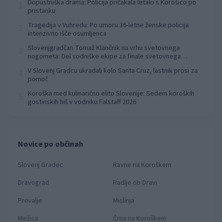
Dopustniška drama: Policija pričakala letalo s Korošico po
1
pristanku
Tragedija v Vuhredu: Po umoru 36-letne ženske policija
2
intenzivno išče osumljenca
Slovenjgradčan Tomaž Klančnik na vrhu svetovnega
3
nogometa: Del sodniške ekipe za finale svetovnega
prvenstva
V Slovenj Gradcu ukradali kolo Santa Cruz, lastnik prosi za
4
pomoč
Koroška med kulinarično elito Slovenije: Sedem koroških
5
gostinskih hiš v vodniku Falstaff 2026
Novice po občinah
Slovenj Gradec
Ravne na Koroškem
Dravograd
Radlje ob Dravi
Prevalje
Mislinja
Mežica
Črna na Koroškem