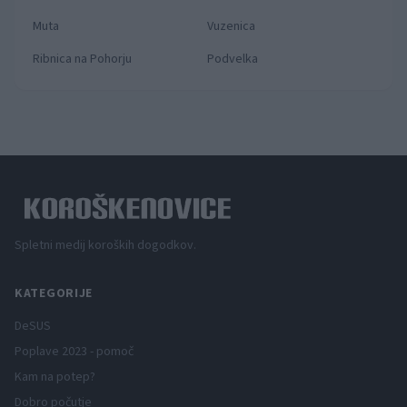
Muta
Vuzenica
Ribnica na Pohorju
Podvelka
Spletni medij koroških dogodkov.
KATEGORIJE
DeSUS
Poplave 2023 - pomoč
Kam na potep?
Dobro počutje