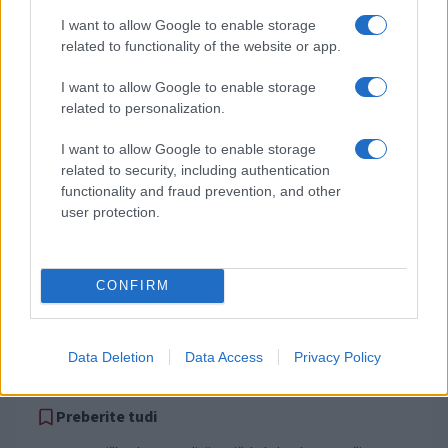
Obvestila
I want to allow Google to enable storage
Izklop elektrike: 426. Nadzorništvo Vuzenica - Območje Sv.
⚡
related to functionality of the website or app.
Anton na Pohorju
pred 15 urami
I want to allow Google to enable storage
Izklop elektrike: 425. Nadzorništvo Vuzenica - Območje
⚡
related to personalization.
Vuhred
pred 15 urami
I want to allow Google to enable storage
related to security, including authentication
Izklop elektrike: 429. Nadzorništvo Ravne - Območje Prevalje
⚡
Prisoje
functionality and fraud prevention, and other
user protection.
pred 15 urami
Izklop elektrike: 424. Nadzorništvo Vuzenica - Območje Orlice
⚡
pred 15 urami
CONFIRM
Izklop elektrike: 428. Nadzorništvo Slovenj Gradec - Območje
⚡
Legen
pred 15 urami
Data Deletion
Data Access
Privacy Policy
Preberite tudi