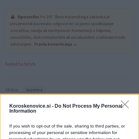
Opozorilo:
Po 297. členu Kazenskega zakonika je
posameznik kazensko odgovoren za javno spodbujanje
sovraštva, nasilja ali nestrpnosti. Komentarji z žaljivimi,
rasističnimi, diskriminatornimi ali nezakonitimi vsebinami bodo
odstranjeni.
Pravila komentiranja →
Failed to fetch
Občine:
Vuzenica
Kategorije:
Obvestila
Koroskenovice.si -
Do Not Process My Personal
Information
Vuzenica
občina vuzenica
Ključne besede:
If you wish to opt-out of the sale, sharing to third parties, or
processing of your personal or sensitive information for
obvestilo
popolna zapora
zapora
targeted advertising by us, please use the below opt-out