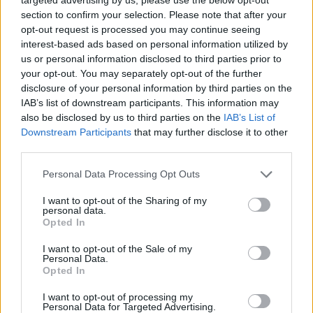
section to confirm your selection. Please note that after your
opt-out request is processed you may continue seeing
interest-based ads based on personal information utilized by
Več iz kraja Vuzenica
us or personal information disclosed to third parties prior to
your opt-out. You may separately opt-out of the further
disclosure of your personal information by third parties on the
IAB’s list of downstream participants. This information may
also be disclosed by us to third parties on the
IAB’s List of
Downstream Participants
that may further disclose it to other
third parties.
Zaradi vremena se današnja
Freestyle navdušuje s poletno
Please note that this website/app uses one or more Google
Personal Data Processing Opt Outs
otvoritev Vuzeniških dni seli v
prilagojenimi cenami koles
services and may gather and store information including but
KUC Vuzenica
not limited to your visit or usage behaviour. You may click to
I want to opt-out of the Sharing of my
personal data.
grant or deny consent to Google and its third-party tags to
Opted In
use your data for below specified purposes in below Google
consent section.
I want to opt-out of the Sale of my
Personal Data.
Opted In
Od 11. avgusta popolna zapora
(VIDEO in FOTO) Novo padel
ceste Falorn–Sv. Primož
igrišče v Vuzenici: Naj se
I want to opt-out of processing my
odštevanje do prvega servisa
Personal Data for Targeted Advertising.