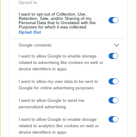
začne
Opted In
I want to opt-out of Collection, Use,
Več iz kategorije Obvestila
Retention, Sale, and/or Sharing of my
Personal Data that Is Unrelated with the
Purposes for which it was collected.
Opted Out
Google consents
I want to allow Google to enable storage
related to advertising like cookies on web or
Jutri spremenjen prometni
Do novembra zaradi sanacije
device identifiers in apps.
režim zaradi izvedbe prireditve
delna zapora občinske ceste v
Kmečki dan v Črni
Dravogradu
I want to allow my user data to be sent to
Google for online advertising purposes.
I want to allow Google to send me
personalized advertising.
Planinska zveza Slovenije:
Obratovanje bazenov
Začasna zapora planinske poti
Aqualatio prilagojeno
I want to allow Google to enable storage
in prepoved parkiranja pri
vremenskim razmeram
related to analytics like cookies on web or
kmetiji Bukovnik
device identifiers in apps.