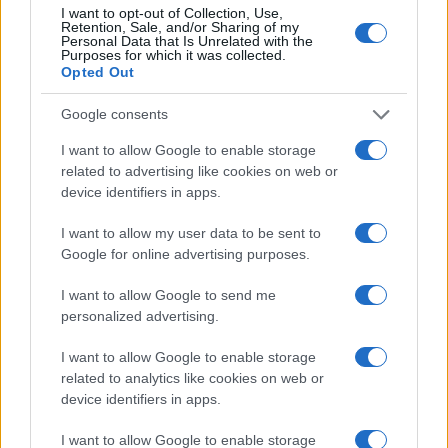
I want to opt-out of Collection, Use,
Retention, Sale, and/or Sharing of my
Personal Data that Is Unrelated with the
Purposes for which it was collected.
Opted Out
Google consents
Obratovanje bazenov
Poziv k racionalni uporabi pitne
Aqualatio prilagojeno
vode v MO Slovenj Gradec in
I want to allow Google to enable storage
vremenskim razmeram
Občini Mislinja
related to advertising like cookies on web or
device identifiers in apps.
I want to allow my user data to be sent to
Google for online advertising purposes.
Do konca septembra delna in
Do sredine avgusta popolna
I want to allow Google to send me
občasno popolna zapora ceste
zapora ceste Vuzenica-Sv.
personalized advertising.
v mestni četrti Čečovje
Primož
I want to allow Google to enable storage
Obvestila
related to analytics like cookies on web or
device identifiers in apps.
Izklop elektrike: 417. Nadzorništvo Vuzenica - Območje Sv.
⚡
Anton na Pohorju in Zg. Sv. Vid
I want to allow Google to enable storage
pred 6 urami