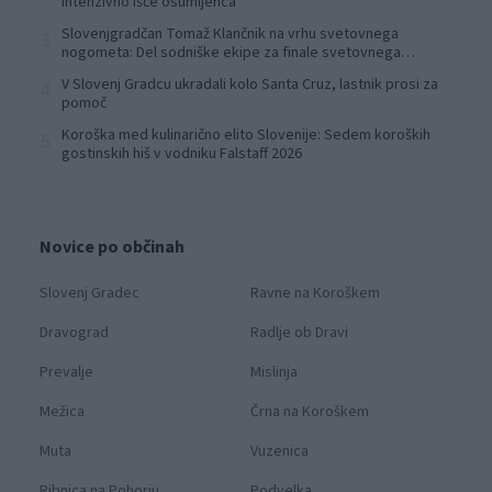
intenzivno išče osumljenca
Slovenjgradčan Tomaž Klančnik na vrhu svetovnega
3
nogometa: Del sodniške ekipe za finale svetovnega
prvenstva
V Slovenj Gradcu ukradali kolo Santa Cruz, lastnik prosi za
4
pomoč
Koroška med kulinarično elito Slovenije: Sedem koroških
5
gostinskih hiš v vodniku Falstaff 2026
Novice po občinah
Slovenj Gradec
Ravne na Koroškem
Dravograd
Radlje ob Dravi
Prevalje
Mislinja
Mežica
Črna na Koroškem
Muta
Vuzenica
Ribnica na Pohorju
Podvelka