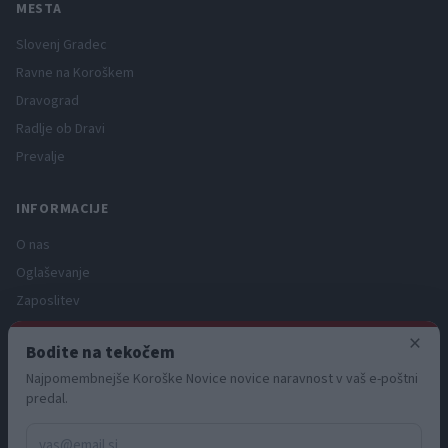
MESTA
Slovenj Gradec
Ravne na Koroškem
Dravograd
Radlje ob Dravi
Prevalje
INFORMACIJE
O nas
Oglaševanje
Zaposlitev
Pravno obvestilo
×
Bodite na tekočem
Zasebnost in piškotki
Najpomembnejše Koroške Novice novice naravnost v vaš e-poštni
Storitve
predal.
Naročnine
Pogoji uporabe