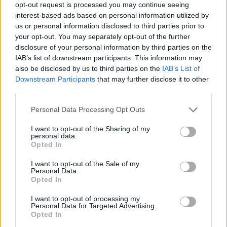
Več iz kraja Mislinja
opt-out request is processed you may continue seeing
interest-based ads based on personal information utilized by
us or personal information disclosed to third parties prior to
your opt-out. You may separately opt-out of the further
disclosure of your personal information by third parties on the
IAB’s list of downstream participants. This information may
also be disclosed by us to third parties on the
IAB’s List of
Downstream Participants
that may further disclose it to other
Pol stoletja glasbe na tromeji:
(VIDEO) Skupina iTAK
Graška Gora obeležuje 50.
predstavlja poletno uspešnico
third parties.
jubilejni festival narodno-
»Srnica«
zabavne glasbe
Please note that this website/app uses one or more Google
Personal Data Processing Opt Outs
services and may gather and store information including but
not limited to your visit or usage behaviour. You may click to
I want to opt-out of the Sharing of my
personal data.
grant or deny consent to Google and its third-party tags to
Opted In
use your data for below specified purposes in below Google
Jutro, ki ga Koroška ne bo nikoli
Poziv k racionalni uporabi pitne
consent section.
I want to opt-out of the Sale of my
pozabila: Tri leta od uničujoče
vode v MO Slovenj Gradec in
Personal Data.
ujme
Občini Mislinja
Opted In
I want to opt-out of processing my
Personal Data for Targeted Advertising.
Več iz kategorije Obvestila
Opted In