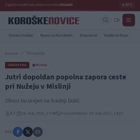
Oglaševanje
Prosta delovna mesta
OGLASI
☀️
20°C
Slovenj Gradec
Ravne na Koroškem
Dravograd
Radlje ob Dravi
Pr
Domov
/
Obvestila
OBVESTILA
Mislinja
Jutri dopoldan popolna zapora ceste
pri Nužeju v Mislinji
Obvoz bo urejen na Srednji Dolič.
A.T.
28. maj 2025, 17:46
Posodobljeno: 29. maj 2025, 14:07
Deli: