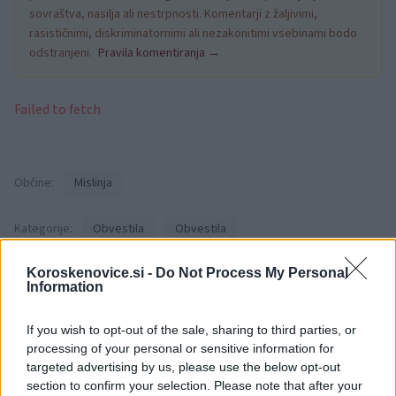
sovraštva, nasilja ali nestrpnosti. Komentarji z žaljivimi,
rasističnimi, diskriminatornimi ali nezakonitimi vsebinami bodo
odstranjeni.
Pravila komentiranja →
Failed to fetch
Občine:
Mislinja
Kategorije:
Obvestila
Obvestila
Koroskenovice.si -
Do Not Process My Personal
Mislinja
obvestilo
Ključne besede:
Information
popolna zapora
If you wish to opt-out of the sale, sharing to third parties, or
processing of your personal or sensitive information for
targeted advertising by us, please use the below opt-out
section to confirm your selection. Please note that after your