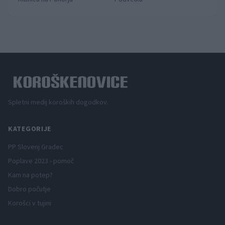
Spletni medij koroških dogodkov.
KATEGORIJE
PP Slovenj Gradec
Poplave 2023 - pomoč
Kam na potep?
Dobro počutje
Korošci v tujini