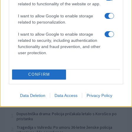
related to functionality of the website or app.
Izklop elektrike: 419. Nadzorništvo Vuzenica - Območje
⚡
Radlje, Dobrava
I want to allow Google to enable storage
pred 6 urami
related to personalization.
Izklop elektrike: 418. Nadzorništvo Slovenj Gradec - Območje
⚡
Otiški Vrh
I want to allow Google to enable storage
pred 6 urami
related to security, including authentication
Izklop elektrike: 416. Nadzorništvo Slovenj Gradec - Območje
functionality and fraud prevention, and other
⚡
Gornji Dolič, Završe, Kozjak, Tolsti vrh pri Mislinji, Srednji
user protection.
Dolič, Paka
pred 6 urami
Izklop elektrike: 412. Nadzorništvo Ravne - Območje Zg.
⚡
Strojne
CONFIRM
pred 6 urami
Data Deletion
Data Access
Privacy Policy
Preberite tudi
Dopustniška drama: Policija pričakala letalo s Korošico po
1
pristanku
Tragedija v Vuhredu: Po umoru 36-letne ženske policija
2