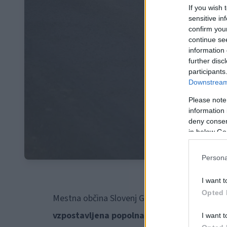
If you wish 
sensitive in
confirm you
continue se
information 
further disc
participants
Downstream 
Please note
information 
deny consent
in below Go
Persona
I want t
Opted 
Mestna občina Slovenj Gradec obvešča vse upor
vzpostavljena popolna zapora ceste Anžič 
I want t