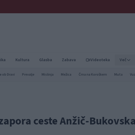
ika
Kultura
Glasba
Zabava
Videoteka
Več
e ob Dravi
Prevalje
Mislinja
Mežica
Črna na Koroškem
Muta
Vu
a zapora ceste Anžič-Bukovsk