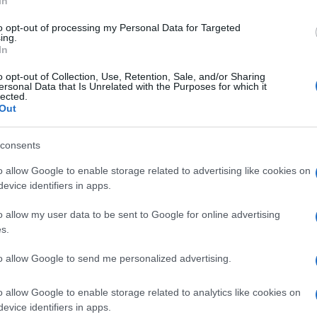
In
to opt-out of processing my Personal Data for Targeted
ing.
ije.
In
o opt-out of Collection, Use, Retention, Sale, and/or Sharing
ersonal Data that Is Unrelated with the Purposes for which it
lected.
Out
consents
o allow Google to enable storage related to advertising like cookies on
evice identifiers in apps.
o allow my user data to be sent to Google for online advertising
k kazensko odgovoren za javno spodbujanje sovraštva, nasilja ali nestrpno
s.
nitimi vsebinami bodo odstranjeni.
Pravila komentiranja →
to allow Google to send me personalized advertising.
o allow Google to enable storage related to analytics like cookies on
evice identifiers in apps.