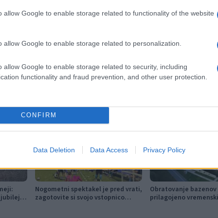
o allow Google to enable storage related to functionality of the website
o allow Google to enable storage related to personalization.
delo na cesti
MOSG
obvestilo
popolna zapora
o allow Google to enable storage related to security, including
cation functionality and fraud prevention, and other user protection.
CONFIRM
Data Deletion
Data Access
Privacy Policy
meji:
Nogometni spektakel je pred vrati,
Obratovanje bazenov 
jubilejni
zagotovite si svojo vstopnico
prilagojeno vremensk
 glasbe
pravočasno
razmeram