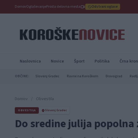
Domov
Oglaševanje
Prosta delovna mesta
Odstrani oglase
Naslovnica
Novice
Šport
Politika
Črna kron
OBČINE:
Slovenj Gradec
Ravne na Koroškem
Dravograd
Radlj
Domov
/
Obvestila
OBVESTILA
Slovenj Gradec
Do sredine julija popoln