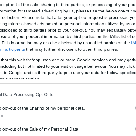
to opt-out of the sale, sharing to third parties, or processing of your per
formation for targeted advertising by us, please use the below opt-out s
r selection. Please note that after your opt-out request is processed y
eing interest-based ads based on personal information utilized by us or
disclosed to third parties prior to your opt-out. You may separately opt-
losure of your personal information by third parties on the IAB’s list of
. This information may also be disclosed by us to third parties on the
IA
Participants
that may further disclose it to other third parties.
 that this website/app uses one or more Google services and may gath
including but not limited to your visit or usage behaviour. You may click 
 to Google and its third-party tags to use your data for below specifi
ogle consent section.
l Data Processing Opt Outs
Simbolična fotografija
| F
o opt-out of the Sharing of my personal data.
In
abnike, da bo zaradi sanacije lokalne ceste
do 20. julija 2
– Bukovska Vas.
o opt-out of the Sale of my Personal Data.