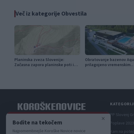
Več iz kategorije Obvestila
Planinska zveza Slovenije:
Obratovanje bazenov Aqu
Začasna zapora planinske poti in
prilagojeno vremenskim
prepoved parkiranja pri kmetiji
razmeram
Bukovnik
KATEGORIJ
PP Slovenj G
×
Spletni medij koroških dogodkov.
Bodite na tekočem
Poplave 2023
Najpomembnejše Koroške Novice novice
Kam na pote