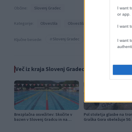
Občine:
Slovenj Gradec
I want t
or app.
Kategorije:
Obvestila
Obvestila
I want t
Slovenj Gradec
bukovska vas
Ključne besede:
I want t
authenti
Več iz kraja Slovenj Gradec
Brezplačna osvežitev: Skočite v
Pol stoletja glasbe na tro
bazen v Slovenj Gradcu in na
Graška Gora obeležuje 50. 
Ravnah
festival narodno-zabavne