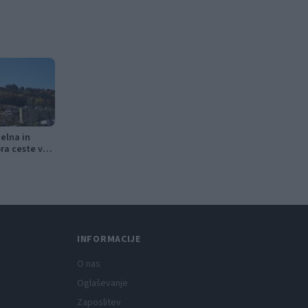
elna in
ra ceste v
INFORMACIJE
O nas
Oglaševanje
Zaposlitev