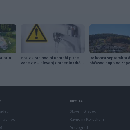
alatio
Poziv k racionalni uporabi pitne
Do konca septembra d
vode v MO Slovenj Gradec in Občini
občasno popolna zapo
Mislinja
mestni četrti Čečovje
E
MESTA
radec
Slovenj Gradec
 - pomoč
Ravne na Koroškem
p?
Dravograd