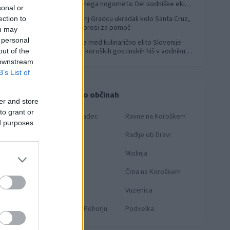
svetovnega nogometa: Del sodniške ekipe
sonal or
za finale svetovnega prvenstva
V Slovenj Gradcu ukradali kolo Santa Cruz,
ection to
4
lastnik prosi za pomoč
ou may
 personal
Koroška med kulinarično elito Slovenije:
5
Sedem koroških gostinskih hiš v vodniku
out of the
Falstaff 2026
 downstream
B’s List of
Novice po občinah
er and store
to grant or
Slovenj Gradec
Ravne na Koroškem
ed purposes
Dravograd
Radlje ob Dravi
Prevalje
Mislinja
OTO:
KNMEDIA
Mežica
Črna na Koroškem
Muta
Vuzenica
025
Ribnica na Pohorju
Podvelka