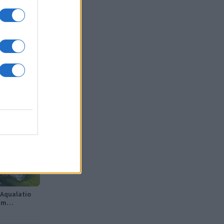
Aqualatio
im