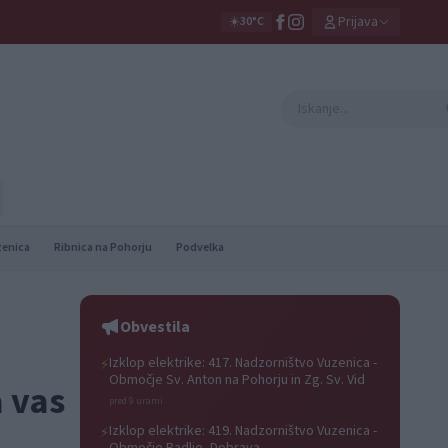
Prijava
☀️
30°C
zenica
Ribnica na Pohorju
Podvelka
Obvestila
Izklop elektrike: 417. Nadzorništvo Vuzenica -
⚡
Območje Sv. Anton na Pohorju in Zg. Sv. Vid
a vas
pred 9 urami
Izklop elektrike: 419. Nadzorništvo Vuzenica -
⚡