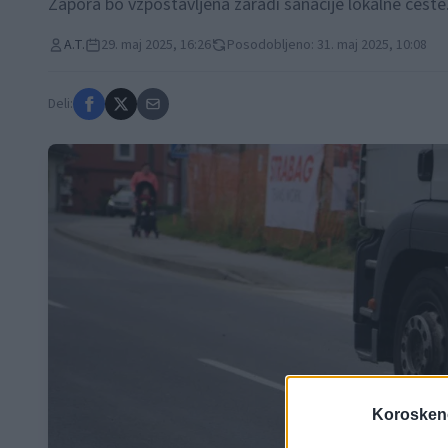
Zapora bo vzpostavljena zaradi sanacije lokalne ceste
A.T.
29. maj 2025, 16:26
Posodobljeno: 31. maj 2025, 10:08
Deli:
Koroskeno