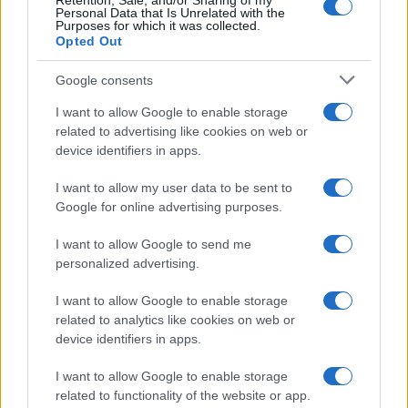
Retention, Sale, and/or Sharing of my
Personal Data that Is Unrelated with the
Purposes for which it was collected.
Opted Out
Google consents
I want to allow Google to enable storage
Planinska zveza Slovenije:
Obratovanje bazenov
Začasna zapora planinske poti
Aqualatio prilagojeno
related to advertising like cookies on web or
in prepoved parkiranja pri
vremenskim razmeram
device identifiers in apps.
kmetiji Bukovnik
I want to allow my user data to be sent to
Google for online advertising purposes.
I want to allow Google to send me
Poziv k racionalni uporabi pitne
Do konca septembra delna in
personalized advertising.
vode v MO Slovenj Gradec in
občasno popolna zapora ceste
Občini Mislinja
v mestni četrti Čečovje
I want to allow Google to enable storage
related to analytics like cookies on web or
Obvestila
device identifiers in apps.
Izklop elektrike: 424. Nadzorništvo Vuzenica - Območje Orlice
⚡
I want to allow Google to enable storage
pred 17 urami
related to functionality of the website or app.