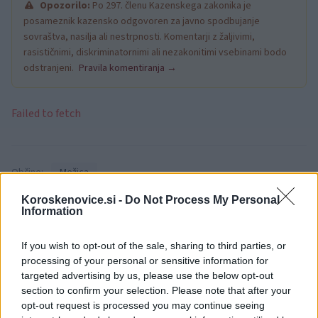
Opozorilo:
Po 297. členu Kazenskega zakonika je
posameznik kazensko odgovoren za javno spodbujanje
sovraštva, nasilja ali nestrpnosti. Komentarji z žaljivimi,
rasističnimi, diskriminatornimi ali nezakonitimi vsebinami bodo
odstranjeni.
Pravila komentiranja →
Failed to fetch
Občine:
Mežica
Koroskenovice.si -
Do Not Process My Personal
Kategorije:
Obvestila
Information
If you wish to opt-out of the sale, sharing to third parties, or
Mežica
delo na cesti
sanacija
Ključne besede:
processing of your personal or sensitive information for
targeted advertising by us, please use the below opt-out
section to confirm your selection. Please note that after your
opt-out request is processed you may continue seeing