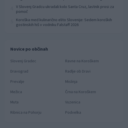
prvenstva
V Slovenj Gradcu ukradali kolo Santa Cruz, lastnik prosi za
4
pomoč
Koroška med kulinarično elito Slovenije: Sedem koroških
5
gostinskih hiš v vodniku Falstaff 2026
Novice po občinah
Slovenj Gradec
Ravne na Koroškem
Dravograd
Radlje ob Dravi
Prevalje
Mislinja
Mežica
Črna na Koroškem
Muta
Vuzenica
Ribnica na Pohorju
Podvelka