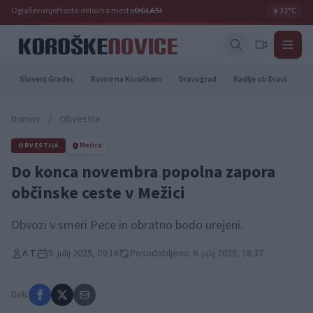
Oglaševanje
Prosta delovna mesta
OGLASI
☀️
33°C
Slovenj Gradec
Ravne na Koroškem
Dravograd
Radlje ob Dravi
Pr
Domov
/
Obvestila
OBVESTILA
Mežica
Do konca novembra popolna zapora
občinske ceste v Mežici
Obvozi v smeri Pece in obratno bodo urejeni.
A.T.
5. julij 2025, 09:16
Posodobljeno: 6. julij 2025, 18:37
Deli: