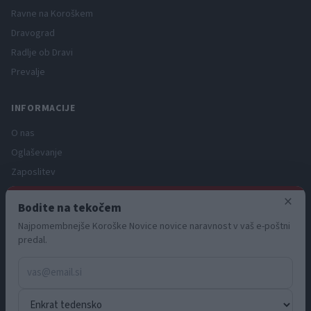
Ravne na Koroškem
Dravograd
Radlje ob Dravi
Prevalje
INFORMACIJE
O nas
Oglaševanje
Zaposlitev
Pravno obvestilo
×
Bodite na tekočem
Zasebnost in piškotki
Najpomembnejše Koroške Novice novice naravnost v vaš e-poštni
Storitve
predal.
Naročnine
Pogoji uporabe
Pravila volilne kampanje