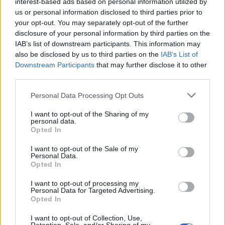
Več iz kraja Mežica
interest-based ads based on personal information utilized by
us or personal information disclosed to third parties prior to
your opt-out. You may separately opt-out of the further
disclosure of your personal information by third parties on the
IAB’s list of downstream participants. This information may
also be disclosed by us to third parties on the
IAB’s List of
Downstream Participants
that may further disclose it to other
third parties.
Koroške reke so opazno upadle,
Pol stoletja glasbe na tromeji:
zadnja dva tedna skoraj brez
Graška Gora obeležuje 50.
Please note that this website/app uses one or more Google
dežja
jubilejni festival narodno-
Personal Data Processing Opt Outs
zabavne glasbe
services and may gather and store information including but
not limited to your visit or usage behaviour. You may click to
I want to opt-out of the Sharing of my
personal data.
grant or deny consent to Google and its third-party tags to
Opted In
use your data for below specified purposes in below Google
consent section.
I want to opt-out of the Sale of my
Personal Data.
(VIDEO) Skupina iTAK
Jutro, ki ga Koroška ne bo nikoli
Opted In
predstavlja poletno uspešnico
pozabila: Tri leta od uničujoče
»Srnica«
ujme
I want to opt-out of processing my
Personal Data for Targeted Advertising.
Opted In
Več iz kategorije Obvestila
I want to opt-out of Collection, Use,