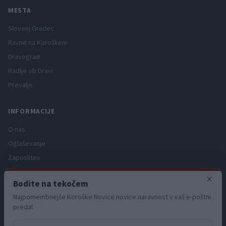
MESTA
Slovenj Gradec
Ravne na Koroškem
Dravograd
Radlje ob Dravi
Prevalje
INFORMACIJE
O nas
Oglaševanje
Zaposlitev
Pravno obvestilo
×
Bodite na tekočem
Zasebnost in piškotki
Najpomembnejše Koroške Novice novice naravnost v vaš e-poštni
Storitve
predal.
Naročnine