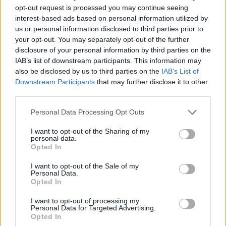
opt-out request is processed you may continue seeing
Več iz kraja Vuzenica
interest-based ads based on personal information utilized by
us or personal information disclosed to third parties prior to
your opt-out. You may separately opt-out of the further
disclosure of your personal information by third parties on the
IAB’s list of downstream participants. This information may
also be disclosed by us to third parties on the
IAB’s List of
Downstream Participants
that may further disclose it to other
third parties.
Zaradi vremena se današnja
Freestyle navdušuje s poletno
otvoritev Vuzeniških dni seli v
prilagojenimi cenami koles
Please note that this website/app uses one or more Google
KUC Vuzenica
Personal Data Processing Opt Outs
services and may gather and store information including but
not limited to your visit or usage behaviour. You may click to
I want to opt-out of the Sharing of my
personal data.
grant or deny consent to Google and its third-party tags to
Opted In
use your data for below specified purposes in below Google
consent section.
I want to opt-out of the Sale of my
Personal Data.
Od 11. avgusta popolna zapora
(VIDEO in FOTO) Novo padel
Opted In
ceste Falorn–Sv. Primož
igrišče v Vuzenici: Naj se
odštevanje do prvega servisa
začne
I want to opt-out of processing my
Personal Data for Targeted Advertising.
Opted In