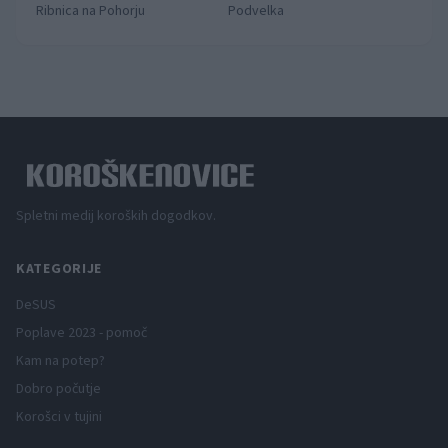
Ribnica na Pohorju
Podvelka
Spletni medij koroških dogodkov.
KATEGORIJE
DeSUS
Poplave 2023 - pomoč
Kam na potep?
Dobro počutje
Korošci v tujini