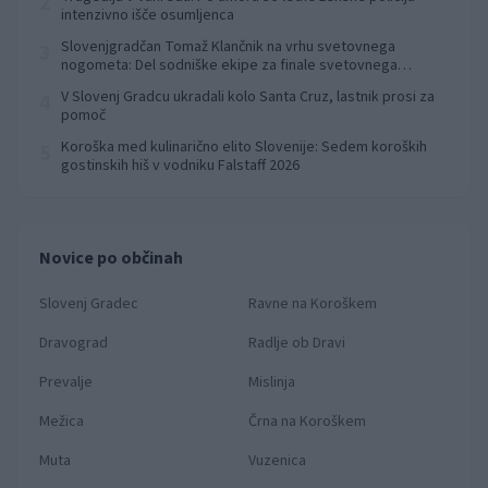
2
intenzivno išče osumljenca
Slovenjgradčan Tomaž Klančnik na vrhu svetovnega
3
nogometa: Del sodniške ekipe za finale svetovnega
prvenstva
V Slovenj Gradcu ukradali kolo Santa Cruz, lastnik prosi za
4
pomoč
Koroška med kulinarično elito Slovenije: Sedem koroških
5
gostinskih hiš v vodniku Falstaff 2026
Novice po občinah
Slovenj Gradec
Ravne na Koroškem
Dravograd
Radlje ob Dravi
Prevalje
Mislinja
Mežica
Črna na Koroškem
Muta
Vuzenica