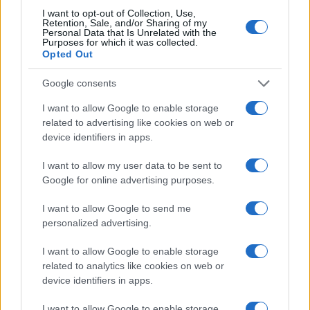
Več iz kategorije Obvestila
I want to opt-out of Collection, Use,
Retention, Sale, and/or Sharing of my
Personal Data that Is Unrelated with the
Purposes for which it was collected.
Opted Out
Google consents
Jutri spremenjen prometni
Do novembra zaradi sanacije
I want to allow Google to enable storage
režim zaradi izvedbe prireditve
delna zapora občinske ceste v
related to advertising like cookies on web or
Kmečki dan v Črni
Dravogradu
device identifiers in apps.
I want to allow my user data to be sent to
Google for online advertising purposes.
I want to allow Google to send me
Planinska zveza Slovenije:
Obratovanje bazenov
personalized advertising.
Začasna zapora planinske poti
Aqualatio prilagojeno
in prepoved parkiranja pri
vremenskim razmeram
I want to allow Google to enable storage
kmetiji Bukovnik
related to analytics like cookies on web or
Obvestila
device identifiers in apps.
Izklop elektrike: 426. Nadzorništvo Vuzenica - Območje Sv.
⚡
I want to allow Google to enable storage