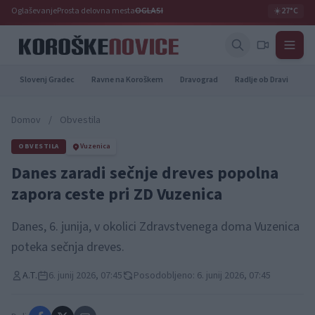
Oglaševanje
Prosta delovna mesta
OGLASI
☀️
27°C
Slovenj Gradec
Ravne na Koroškem
Dravograd
Radlje ob Dravi
Pr
Domov
/
Obvestila
OBVESTILA
Vuzenica
Danes zaradi sečnje dreves popolna
zapora ceste pri ZD Vuzenica
Danes, 6. junija, v okolici Zdravstvenega doma Vuzenica
poteka sečnja dreves.
A.T.
6. junij 2026, 07:45
Posodobljeno: 6. junij 2026, 07:45