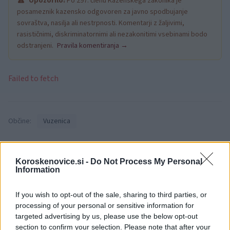
Opozorilo:
Po 297. členu Kazenskega zakonika je
posameznik kazensko odgovoren za javno spodbujanje
sovraštva, nasilja ali nestrpnosti. Komentarji z žaljivimi,
rasističnimi, diskriminatornimi ali nezakonitimi vsebinami bodo
odstranjeni.
Pravila komentiranja →
Failed to fetch
Občine:
Vuzenica
Kategorije:
Obvestila
Koroskenovice.si -
Do Not Process My Personal
Information
občina vuzenica
popolna zapora
Ključne besede:
sečnja
zd vuzenica
If you wish to opt-out of the sale, sharing to third parties, or
processing of your personal or sensitive information for
targeted advertising by us, please use the below opt-out
section to confirm your selection. Please note that after your