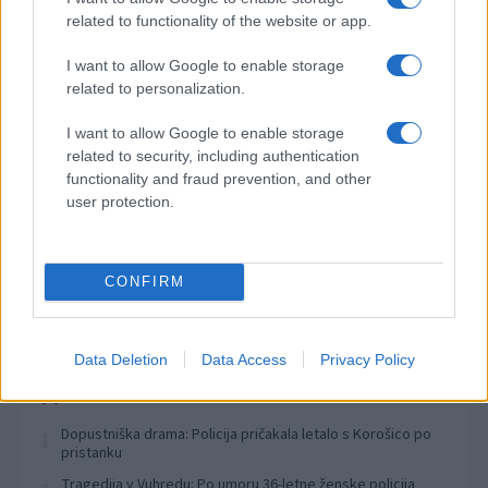
Anton na Pohorju
related to functionality of the website or app.
pred 17 urami
Izklop elektrike: 425. Nadzorništvo Vuzenica - Območje
⚡
I want to allow Google to enable storage
Vuhred
related to personalization.
pred 17 urami
Izklop elektrike: 424. Nadzorništvo Vuzenica - Območje Orlice
⚡
I want to allow Google to enable storage
pred 17 urami
related to security, including authentication
functionality and fraud prevention, and other
Izklop elektrike: 429. Nadzorništvo Ravne - Območje Prevalje
⚡
user protection.
Prisoje
pred 17 urami
Izklop elektrike: 427. Nadzorništvo Slovenj Gradec - Območje
⚡
Golavabuka in Tomaška vas
CONFIRM
pred 17 urami
Data Deletion
Data Access
Privacy Policy
Preberite tudi
Dopustniška drama: Policija pričakala letalo s Korošico po
1
pristanku
Tragedija v Vuhredu: Po umoru 36-letne ženske policija