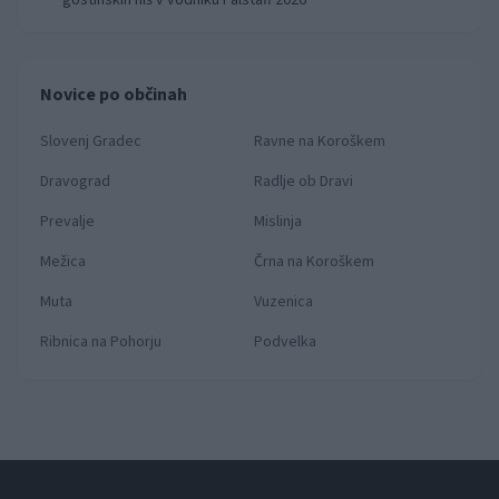
gostinskih hiš v vodniku Falstaff 2026
Novice po občinah
Slovenj Gradec
Ravne na Koroškem
Dravograd
Radlje ob Dravi
Prevalje
Mislinja
Mežica
Črna na Koroškem
Muta
Vuzenica
Ribnica na Pohorju
Podvelka