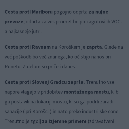
Cesta proti Mariboru
pogojno odprta
za nujne
prevoze
, odprta za ves promet bo po zagotovilih VOC-
a najkasneje jutri.
Cesta proti Ravnam
na Koroškem je
zaprta
. Glede na
več poškodb bo več znanega, ko očistijo nanos pri
Ronetu. Z delom so pričeli danes.
Cesta proti Slovenj Gradcu
zaprta.
Trenutno vse
napore vlagajo v pridobitev
montažnega mostu
, ki bi
ga postavili na lokaciji mostu, ki so ga podrli zaradi
sanacije ( pri Korošci ) in nato preko industrijske cone.
Trenutno je zgolj
za izjemne primere
(zdravstveni