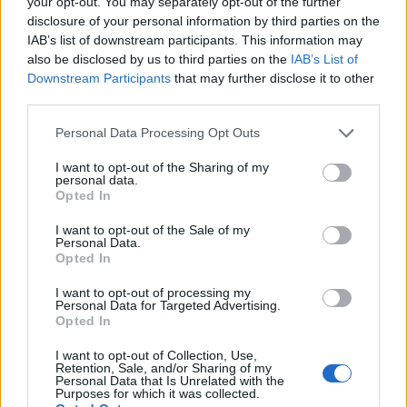
Failed to fetch
your opt-out. You may separately opt-out of the further
disclosure of your personal information by third parties on the
IAB’s list of downstream participants. This information may
also be disclosed by us to third parties on the
IAB’s List of
Občine:
Dravograd
Downstream Participants
that may further disclose it to other
third parties.
Kategorije:
Novice
Novice
Please note that this website/app uses one or more Google
Personal Data Processing Opt Outs
services and may gather and store information including but
not limited to your visit or usage behaviour. You may click to
I want to opt-out of the Sharing of my
aktualne informacije
Ključne besede:
personal data.
grant or deny consent to Google and its third-party tags to
Opted In
anton preksavec
nesreča
občina dravograd
use your data for below specified purposes in below Google
consent section.
I want to opt-out of the Sale of my
Personal Data.
Opted In
I want to opt-out of processing my
Več iz kraja Dravograd
Personal Data for Targeted Advertising.
Opted In
I want to opt-out of Collection, Use,
Retention, Sale, and/or Sharing of my
Personal Data that Is Unrelated with the
Purposes for which it was collected.