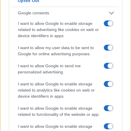
Opted Out
Koroška slavi državne prvake v
Freestyle navdušuje s poletno
Google consents
košarki 3x3: V Dravogradu
prilagojenimi cenami koles
pripravljajo sprejem
I want to allow Google to enable storage
košarkarjev
related to advertising like cookies on web or
device identifiers in apps.
I want to allow my user data to be sent to
Google for online advertising purposes.
Do novembra zaradi sanacije
Kovinska ograja po meri: kako
delna zapora občinske ceste v
izbrati material, polnilo in
I want to allow Google to send me
Dravogradu
izvedbo
personalized advertising.
I want to allow Google to enable storage
Več iz kategorije Novice
related to analytics like cookies on web or
device identifiers in apps.
I want to allow Google to enable storage
related to functionality of the website or app.
I want to allow Google to enable storage