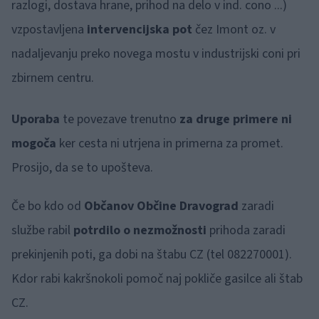
razlogi, dostava hrane, prihod na delo v ind. cono ...)
vzpostavljena
intervencijska pot
čez Imont oz. v
nadaljevanju preko novega mostu v industrijski coni pri
zbirnem centru.
Uporaba
te povezave trenutno
za druge primere ni
mogoča
ker cesta ni utrjena in primerna za promet.
Prosijo, da se to upošteva.
Če bo kdo od
Občanov Občine Dravograd
zaradi
službe rabil
potrdilo o nezmožnosti
prihoda zaradi
prekinjenih poti, ga dobi na štabu CZ (tel 082270001).
Kdor rabi kakršnokoli pomoč naj pokliče gasilce ali štab
CZ.