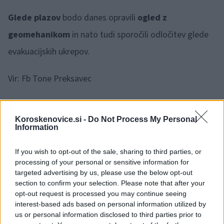
Glede plazov
bodo danes opravili
ogled z
geomehanikom
in nato tudi sporočili odločitev glede
evakuacijskih ukrepov.
Vir: Fb Tone Preksavec
Koroskenovice.si -
Do Not Process My Personal
Information
Opozorilo:
Po 297. členu Kazenskega zakonika je
If you wish to opt-out of the sale, sharing to third parties, or
posameznik kazensko odgovoren za javno spodbujanje
processing of your personal or sensitive information for
sovraštva, nasilja ali nestrpnosti. Komentarji z žaljivimi,
targeted advertising by us, please use the below opt-out
rasističnimi, diskriminatornimi ali nezakonitimi vsebinami bodo
section to confirm your selection. Please note that after your
odstranjeni.
Pravila komentiranja →
opt-out request is processed you may continue seeing
interest-based ads based on personal information utilized by
us or personal information disclosed to third parties prior to