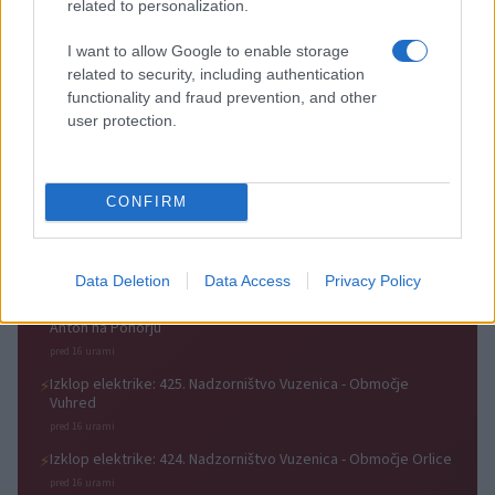
V OTP banki opozarjajo na
V torek ob nespremenjenih
related to personalization.
zlorabe plačilnih kartic s
dajatvah občutna pocenitev
skimmingom
goriv
I want to allow Google to enable storage
related to security, including authentication
functionality and fraud prevention, and other
user protection.
Na Koroško prihaja
Plohe in nevihte bodo do
avtomobilski spektakel:
večera zajele večji del države
CONFIRM
Rohnenje motorjev, dvoboji na
progah in atraktivni Car Meet
Obvestila
Data Deletion
Data Access
Privacy Policy
Izklop elektrike: 426. Nadzorništvo Vuzenica - Območje Sv.
⚡
Anton na Pohorju
pred 16 urami
Izklop elektrike: 425. Nadzorništvo Vuzenica - Območje
⚡
Vuhred
pred 16 urami
Izklop elektrike: 424. Nadzorništvo Vuzenica - Območje Orlice
⚡
pred 16 urami