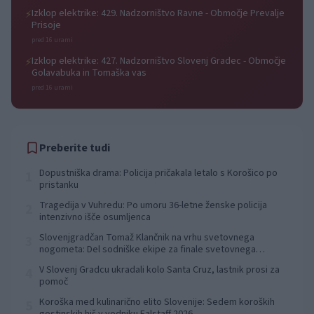
Izklop elektrike: 429. Nadzorništvo Ravne - Območje Prevalje
⚡
Prisoje
pred 16 urami
Izklop elektrike: 427. Nadzorništvo Slovenj Gradec - Območje
⚡
Golavabuka in Tomaška vas
pred 16 urami
Preberite tudi
Dopustniška drama: Policija pričakala letalo s Korošico po
1
pristanku
Tragedija v Vuhredu: Po umoru 36-letne ženske policija
2
intenzivno išče osumljenca
Slovenjgradčan Tomaž Klančnik na vrhu svetovnega
3
nogometa: Del sodniške ekipe za finale svetovnega
prvenstva
V Slovenj Gradcu ukradali kolo Santa Cruz, lastnik prosi za
4
pomoč
Koroška med kulinarično elito Slovenije: Sedem koroških
5