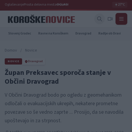
Oglaševanje
Prosta delovna mesta
OGLASI
☀️
27°C
Slovenj Gradec
Ravne na Koroškem
Dravograd
Radlje ob Dravi
Pr
Domov
/
Novice
NOVICE
Dravograd
Župan Preksavec sporoča stanje v
Občini Dravograd
V Občini Dravograd bodo po ogledu z geomehanikom
odločali o evakuacijskih ukrepih, nekatere prometne
povezave so še vedno zaprte ... Prosijo, da se navodila
upoštevajo in za strpnost.