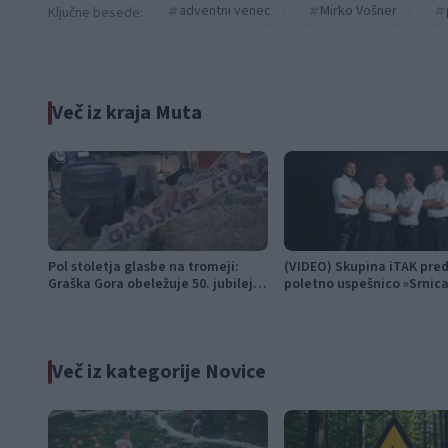
adventni venec
Mirko Vošner
Ključne besede:
Več iz kraja Muta
Pol stoletja glasbe na tromeji:
(VIDEO) Skupina iTAK pred
Graška Gora obeležuje 50. jubilejni
poletno uspešnico »Srnic
festival narodno-zabavne glasbe
Več iz kategorije Novice