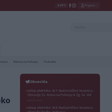
Prijava
☀️
34°C
zenica
Ribnica na Pohorju
Podvelka
Obvestila
Izklop elektrike: 417. Nadzorništvo Vuzenica -
⚡
Območje Sv. Anton na Pohorju in Zg. Sv. Vid
eko
pred 12 urami
Izklop elektrike: 419. Nadzorništvo Vuzenica -
⚡