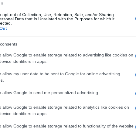
In
razvojne načrte Občine Muta, predvsem pa plan investic
o opt-out of Collection, Use, Retention, Sale, and/or Sharing
el dobiti tudi vašo povratno mnenje, saj se boste lahko prek
ersonal Data that Is Unrelated with the Purposes for which it
lected.
ako s vprašanji kot pobudami,"
je sklenil
Vošner.
Out
consents
bo objavljena naknadno na spletni strani občine, po
o allow Google to enable storage related to advertising like cookies on
evice identifiers in apps.
e-mailu.
o allow my user data to be sent to Google for online advertising
D Muta,
kljub trenutnim razmeram v državi tudi letos uspelo
s.
grafijah, ki so jih objavili na njihovi Facebook strani, so
to allow Google to send me personalized advertising.
nju ukrepov smo naredili adventni venček, da pričaramo v
o allow Google to enable storage related to analytics like cookies on
evice identifiers in apps.
o allow Google to enable storage related to functionality of the website