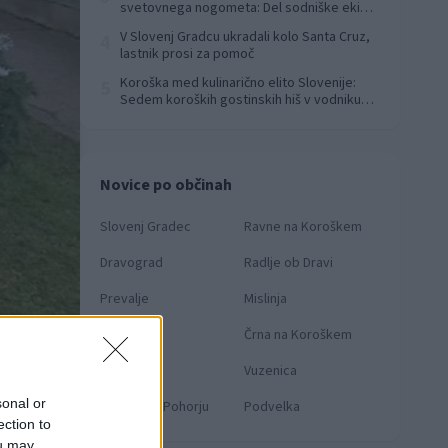
svetovnega nogometa: Del sodniške ekipe
za finale svetovnega prvenstva
V Slovenj Gradcu ukradali kolo Santa Cruz,
4
lastnik prosi za pomoč
Koroška med kulinarično elito Slovenije:
5
Sedem koroških gostinskih hiš v vodniku
Falstaff 2026
Novice po občinah
Slovenj Gradec
Ravne na Koroškem
Dravograd
Radlje ob Dravi
Prevalje
Mislinja
Mežica
Črna na Koroškem
Muta
Vuzenica
sonal or
Ribnica na Pohorju
Podvelka
ection to
ou may