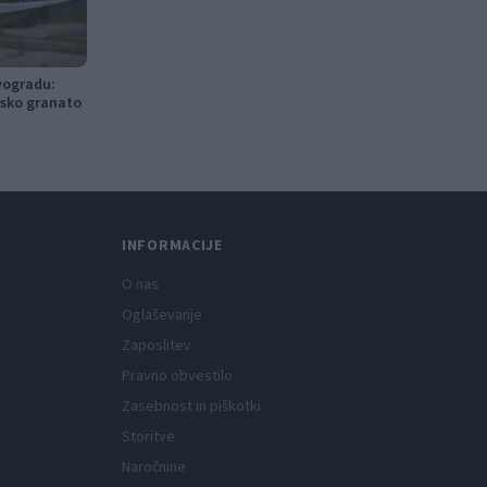
vogradu:
rsko granato
INFORMACIJE
O nas
Oglaševanje
Zaposlitev
Pravno obvestilo
Zasebnost in piškotki
Storitve
Naročnine