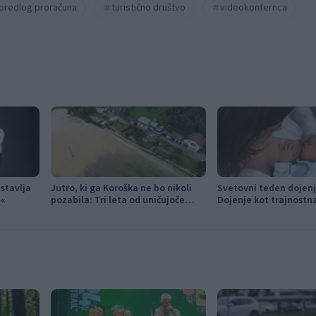
predlog proračuna
turistično društvo
videokonfernca
stavlja
Jutro, ki ga Koroška ne bo nikoli
Svetovni teden dojenj
a«
pozabila: Tri leta od uničujoče
Dojenje kot trajnostn
ujme
v življenje