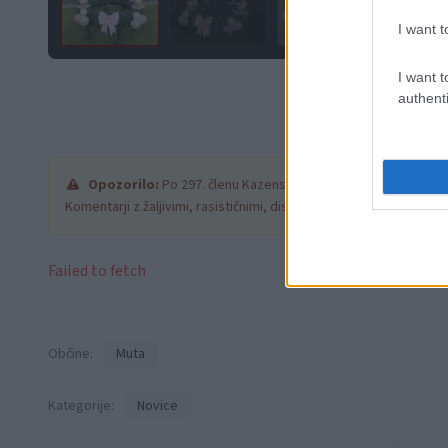
I want t
I want t
authenti
Opozorilo:
Po 297. členu Kazenskega zakonika je posamezni
Komentarji z žaljivimi, rasističnimi, diskriminatornimi ali nezako
Failed to fetch
Občine:
Muta
Kategorije:
Novice