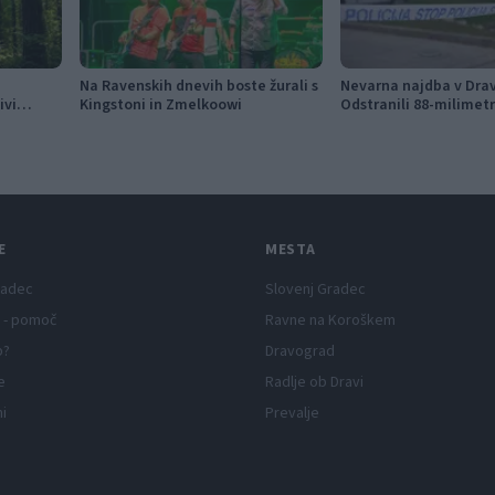
Na Ravenskih dnevih boste žurali s
Nevarna najdba v Dra
ivi
Kingstoni in Zmelkoowi
Odstranili 88-milimet
E
MESTA
radec
Slovenj Gradec
 - pomoč
Ravne na Koroškem
p?
Dravograd
e
Radlje ob Dravi
ni
Prevalje