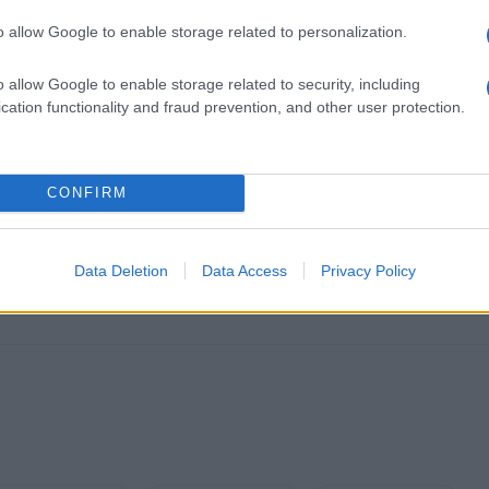
o allow Google to enable storage related to personalization.
o allow Google to enable storage related to security, including
cation functionality and fraud prevention, and other user protection.
CONFIRM
k kazensko odgovoren za javno spodbujanje sovraštva, nasilja ali nestrpno
nitimi vsebinami bodo odstranjeni.
Pravila komentiranja →
Data Deletion
Data Access
Privacy Policy