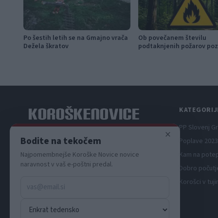
Po šestih letih se na Gmajno vrača
Ob povečanem številu
Dežela škratov
podtaknjenih požarov poz
občanom k takojšnjemu
obveščanju policije
KATEGORIJ
PP Slovenj G
×
Spletni medij koroških dogodkov.
Bodite na tekočem
Poplave 2023
Najpomembnejše Koroške Novice novice
Kam na pote
naravnost v vaš e-poštni predal.
Dobro počutj
Korošci v tuji