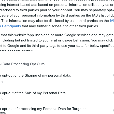
eing interest-based ads based on personal information utilized by us or
s odgovornem času, ko se spopadamo z eno najhujših
disclosed to third parties prior to your opt-out. You may separately opt-
losure of your personal information by third parties on the IAB’s list of
eštva.
Ob velikih naporih celotnega zdravstvenega osebja v
. This information may also be disclosed by us to third parties on the
IA
arnah in drugod, se počasi, vendar optimistično kažejo tudi
Participants
that may further disclose it to other third parties.
a med prebivalstvom.
Še naprej ravnajmo odgovorno in
 that this website/app uses one or more Google services and may gath
including but not limited to your visit or usage behaviour. You may click 
ljamo zaščitne maske, vzdržujmo higieno kašljanja, si
 to Google and its third-party tags to use your data for below specifi
ostno razdaljo,"
je v sporočilu za javnost zapisal župan Mut
ogle consent section.
l Data Processing Opt Outs
o opt-out of the Sharing of my personal data.
 Muta odločili, da bom pred sprejemanjem proračuna Obč
In
kega sveta, ki bo predvidoma 17. 12. 2020, organiziral pose
o opt-out of the Sale of my Personal Data.
 krajanov in sestankov delovnih teles OSM),
in sicer v sredo
In
to opt-out of processing my Personal Data for Targeted
ing.