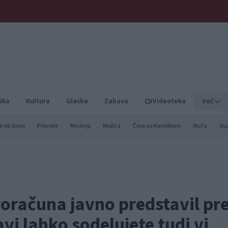
ika
Kultura
Glasba
Zabava
Videoteka
Več
e ob Dravi
Prevalje
Mislinja
Mežica
Črna na Koroškem
Muta
Vu
oračuna javno predstavil pr
vi lahko sodelujete tudi vi