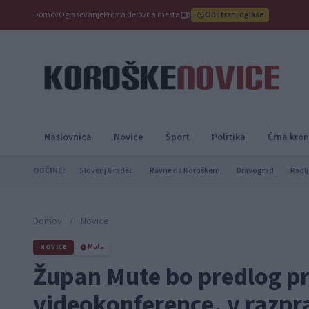
Domov
Oglaševanje
Prosta delovna mesta
Odstrani oglase
Naslovnica
Novice
Šport
Politika
Črna kron
OBČINE:
Slovenj Gradec
Ravne na Koroškem
Dravograd
Radlj
Domov
/
Novice
NOVICE
Muta
Župan Mute bo predlog pr
videokonference, v razpra