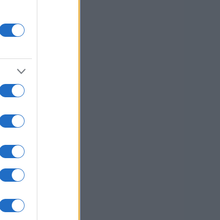
ij
o
saj
1 / 3