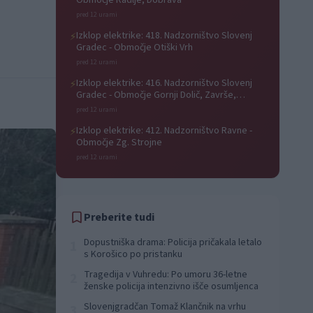
Območje Radlje, Dobrava
pred 12 urami
Izklop elektrike: 418. Nadzorništvo Slovenj
⚡
Gradec - Območje Otiški Vrh
pred 12 urami
Izklop elektrike: 416. Nadzorništvo Slovenj
⚡
Gradec - Območje Gornji Dolič, Završe,
Kozjak, Tolsti vrh pri Mislinji, Srednji Dolič,
pred 12 urami
Paka
Izklop elektrike: 412. Nadzorništvo Ravne -
⚡
Območje Zg. Strojne
pred 12 urami
Preberite tudi
Dopustniška drama: Policija pričakala letalo
1
s Korošico po pristanku
Tragedija v Vuhredu: Po umoru 36-letne
2
ženske policija intenzivno išče osumljenca
Slovenjgradčan Tomaž Klančnik na vrhu
3