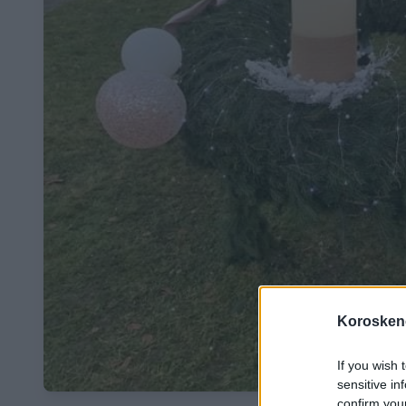
Koroskeno
If you wish 
sensitive in
confirm you