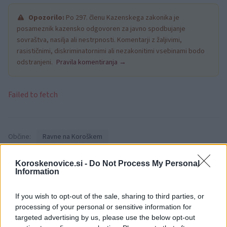
Opozorilo:
Po 297. členu Kazenskega zakonika je
posameznik kazensko odgovoren za javno spodbujanje
sovraštva, nasilja ali nestrpnosti. Komentarji z žaljivimi,
rasističnimi, diskriminatornimi ali nezakonitimi vsebinami bodo
odstranjeni.
Pravila komentiranja →
Failed to fetch
Občine:
Ravne na Koroškem
Kategorije:
Novice
Novice
Koroskenovice.si -
Do Not Process My Personal
Information
kocerod
Komunala
Ključne besede:
If you wish to opt-out of the sale, sharing to third parties, or
processing of your personal or sensitive information for
ravnanje z odpadki
targeted advertising by us, please use the below opt-out