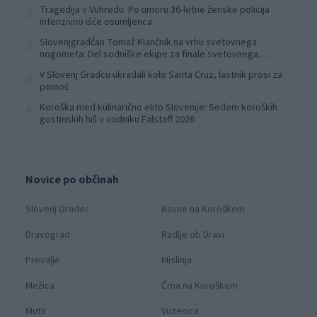
Tragedija v Vuhredu: Po umoru 36-letne ženske policija
2
intenzivno išče osumljenca
Slovenjgradčan Tomaž Klančnik na vrhu svetovnega
3
nogometa: Del sodniške ekipe za finale svetovnega
prvenstva
V Slovenj Gradcu ukradali kolo Santa Cruz, lastnik prosi za
4
pomoč
Koroška med kulinarično elito Slovenije: Sedem koroških
5
gostinskih hiš v vodniku Falstaff 2026
Novice po občinah
Slovenj Gradec
Ravne na Koroškem
Dravograd
Radlje ob Dravi
Prevalje
Mislinja
Mežica
Črna na Koroškem
Muta
Vuzenica