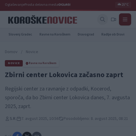
Oglaševanje
Prosta delovna mesta
OGLASI
🌥️
25°C
Slovenj Gradec
Ravne na Koroškem
Dravograd
Radlje ob Dravi
Pr
Domov
/
Novice
NOVICE
Ravne na Koroškem
Zbirni center Lokovica začasno zaprt
Regijski center za ravnanje z odpadki, Kocerod,
sporoča, da bo Zbirni center Lokovica danes, 7. avgusta
2025, zaprt.
S.R.
7. avgust 2025, 10:56
Posodobljeno: 8. avgust 2025, 08:21