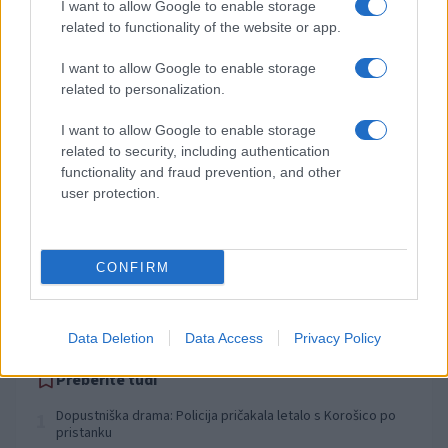
I want to allow Google to enable storage
Izklop elektrike: 426. Nadzorništvo Vuzenica - Območje Sv.
⚡
related to functionality of the website or app.
Anton na Pohorju
pred 11 urami
I want to allow Google to enable storage
Izklop elektrike: 425. Nadzorništvo Vuzenica - Območje
⚡
related to personalization.
Vuhred
pred 11 urami
I want to allow Google to enable storage
related to security, including authentication
Izklop elektrike: 429. Nadzorništvo Ravne - Območje Prevalje
⚡
Prisoje
functionality and fraud prevention, and other
user protection.
pred 11 urami
Izklop elektrike: 424. Nadzorništvo Vuzenica - Območje Orlice
⚡
pred 11 urami
CONFIRM
Izklop elektrike: 423. Nadzorništvo Vuzenica - Območje Mute
⚡
pred 11 urami
Data Deletion
Data Access
Privacy Policy
Preberite tudi
Dopustniška drama: Policija pričakala letalo s Korošico po
1
pristanku