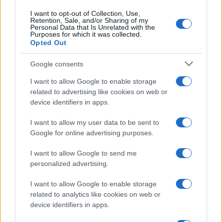
I want to opt-out of Collection, Use,
Več iz kategorije Novice
Retention, Sale, and/or Sharing of my
Personal Data that Is Unrelated with the
Purposes for which it was collected.
Opted Out
Google consents
I want to allow Google to enable storage
related to advertising like cookies on web or
Plohe in nevihte bodo do
V Črni na Koroškem se začenja
večera zajele večji del države
jubilejni 70. Koroški turistični
device identifiers in apps.
teden s kar 70 dogodki
I want to allow my user data to be sent to
Google for online advertising purposes.
I want to allow Google to send me
personalized advertising.
Koncert skupine Delta Riff na
Avgust v Kinu Kulturnega doma
Festivalu SHOTS prestavljen na
Slovenj Gradec: Filmske
I want to allow Google to enable storage
jutri
premiere, napete zgodbe in
related to analytics like cookies on web or
počitniški kino
device identifiers in apps.
Obvestila