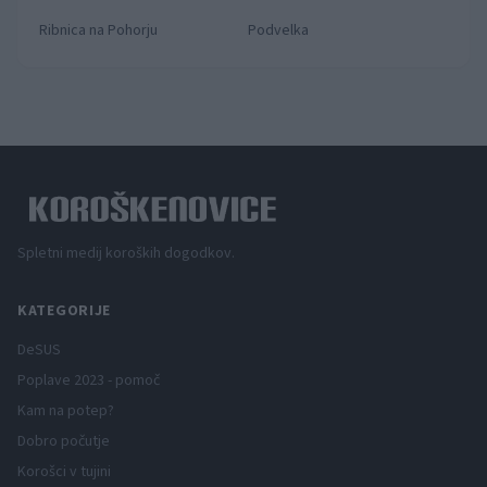
Ribnica na Pohorju
Podvelka
Spletni medij koroških dogodkov.
KATEGORIJE
DeSUS
Poplave 2023 - pomoč
Kam na potep?
Dobro počutje
Korošci v tujini