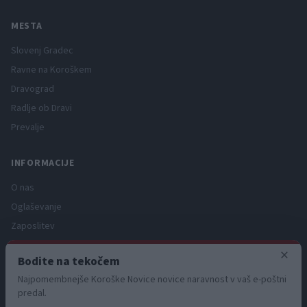
MESTA
Slovenj Gradec
Ravne na Koroškem
Dravograd
Radlje ob Dravi
Prevalje
INFORMACIJE
O nas
Oglaševanje
Zaposlitev
Pravno obvestilo
×
Bodite na tekočem
Zasebnost in piškotki
Najpomembnejše Koroške Novice novice naravnost v vaš e-poštni
Storitve
predal.
Naročnine