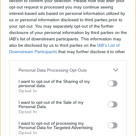
section to confirm your selection. Please note that after your
opt-out request is processed you may continue seeing
interest-based ads based on personal information utilized by
Več iz kraja Ravne na Koroškem
us or personal information disclosed to third parties prior to
your opt-out. You may separately opt-out of the further
disclosure of your personal information by third parties on the
IAB’s list of downstream participants. This information may
also be disclosed by us to third parties on the
IAB’s List of
Downstream Participants
that may further disclose it to other
third parties.
Freestyle navdušuje s poletno
Kovinska ograja po meri: kako
Please note that this website/app uses one or more Google
Personal Data Processing Opt Outs
prilagojenimi cenami koles
izbrati material, polnilo in
services and may gather and store information including but
izvedbo
not limited to your visit or usage behaviour. You may click to
I want to opt-out of the Sharing of my
personal data.
grant or deny consent to Google and its third-party tags to
Opted In
use your data for below specified purposes in below Google
consent section.
I want to opt-out of the Sale of my
Personal Data.
Opted In
Koroške reke so opazno upadle,
Z vlakom po Koroški: Manj
zadnja dva tedna skoraj brez
gneče, več udobja
I want to opt-out of processing my
dežja
Personal Data for Targeted Advertising.
Opted In