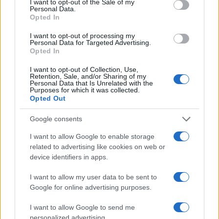
V sklopu akcije bo ogled kvalifikacijske tekme
I want to opt-out of the Sale of my
Personal Data.
Opted In
Zavarovalnica Triglav omogočila tudi več kot 200
otrokom s spremljevalci s Koroške.
»V slovenjgraški
I want to opt-out of processing my
Personal Data for Targeted Advertising.
Opted In
območni enoti že tradicionalno podpiramo projekte in
aktivnosti, ki v naši lokalni skupnosti spodbujajo
I want to opt-out of Collection, Use,
Retention, Sale, and/or Sharing of my
Personal Data that Is Unrelated with the
preventivno ravnanje, tudi na področju skrbi za zdravje.
Purposes for which it was collected.
Opted Out
Da bi nad aktivnim in s tem zdravim življenjskim
slogom navdušili najmlajše člane naše skupnosti,
Google consents
bomo letos tako v Planico popeljali otroke iz kar
I want to allow Google to enable storage
related to advertising like cookies on web or
petih osnovnih šol in eno veliko družino.
Želim jim,
device identifiers in apps.
da v dolini pod Poncami ob ogledu največjega
I want to allow my user data to be sent to
slovenskega športnega spektakla doživijo nepozaben
Google for online advertising purposes.
dan,«
je pred četrtkovim dnevom v Planici povedala
I want to allow Google to send me
personalized advertising.