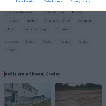
Data Deletion
Data Access
Privacy Policy
Občine:
Slovenj Gradec
Dravograd
Ravne na Koroškem
Radlje ob Dravi
Mislinja
Prevalje
Mežica
Črna na Koroškem
Vuzenica
Muta
Ribnica na Pohorju
Podvelka
Kategorije:
Novice
Novice
Novice
Novice
Novice
Več iz kraja Slovenj Gradec