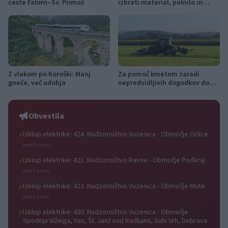
ceste Falorn–Sv. Primož
izbrati material, polnilo in
izvedbo
Z vlakom po Koroški: Manj
Za pomoč kmetom zaradi
gneče, več udobja
nepredvidljivih dogodkov do
115.000 evrov sredstev
Obvestila
Izklop elektrike: 424. Nadzorništvo Vuzenica - Območje Orlice
⚡
pred 5 urami
Izklop elektrike: 421. Nadzorništvo Ravne - Območje Podkraj
⚡
pred 5 urami
Izklop elektrike: 423. Nadzorništvo Vuzenica - Območje Mute
⚡
pred 5 urami
Izklop elektrike: 420. Nadzorništvo Vuzenica - Območje
⚡
Spodnja Vižinga, Vas, Št. Janž nad Radljami, Suhi Vrh, Dobrava