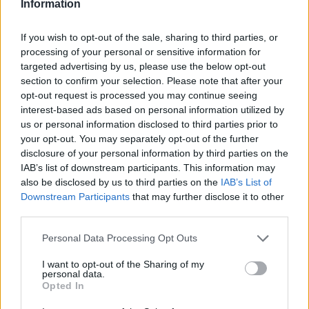
Information
navijači vseh generacij. V četrtek, na t.i. »otroški dan«
,
If you wish to opt-out of the sale, sharing to third parties, or
bo z akcijo Otroci Triglava v Planici med njimi tudi
processing of your personal or sensitive information for
več kot 4.000 ljubiteljev smučarskih skokov.
targeted advertising by us, please use the below opt-out
section to confirm your selection. Please note that after your
opt-out request is processed you may continue seeing
interest-based ads based on personal information utilized by
us or personal information disclosed to third parties prior to
your opt-out. You may separately opt-out of the further
disclosure of your personal information by third parties on the
IAB’s list of downstream participants. This information may
also be disclosed by us to third parties on the
IAB’s List of
Downstream Participants
that may further disclose it to other
third parties.
Please note that this website/app uses one or more Google
Personal Data Processing Opt Outs
services and may gather and store information including but
not limited to your visit or usage behaviour. You may click to
I want to opt-out of the Sharing of my
personal data.
grant or deny consent to Google and its third-party tags to
Opted In
use your data for below specified purposes in below Google
consent section.