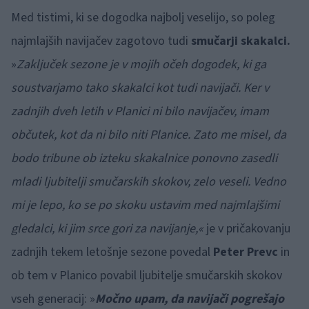
Med tistimi, ki se dogodka najbolj veselijo, so poleg
najmlajših navijačev zagotovo tudi
smučarji skakalci.
»
Zaključek sezone je v mojih očeh dogodek, ki ga
soustvarjamo tako skakalci kot tudi navijači. Ker v
zadnjih dveh letih v Planici ni bilo navijačev, imam
občutek, kot da ni bilo niti Planice. Zato me misel, da
bodo tribune ob izteku skakalnice ponovno zasedli
mladi ljubitelji smučarskih skokov, zelo veseli. Vedno
mi je lepo, ko se po skoku ustavim med najmlajšimi
gledalci, ki jim srce gori za navijanje,«
je v pričakovanju
zadnjih tekem letošnje sezone povedal
Peter Prevc
in
ob tem v Planico povabil ljubitelje smučarskih skokov
vseh generacij: »
Močno upam, da navijači pogrešajo