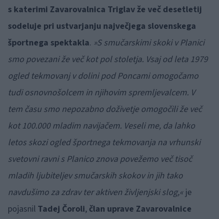
s katerimi Zavarovalnica Triglav že več desetletij
sodeluje pri ustvarjanju največjega slovenskega
športnega spektakla
.
»S smučarskimi skoki v Planici
smo povezani že več kot pol stoletja. Vsaj od leta 1979
ogled tekmovanj v dolini pod Poncami omogočamo
tudi osnovnošolcem in njihovim spremljevalcem. V
tem času smo nepozabno doživetje omogočili že več
kot 100.000 mladim navijačem. Veseli me, da lahko
letos skozi ogled športnega tekmovanja na vrhunski
svetovni ravni s Planico znova povežemo več tisoč
mladih ljubiteljev smučarskih skokov in jih tako
navdušimo za zdrav ter aktiven življenjski slog,«
je
pojasnil
Tadej Čoroli
,
član uprave Zavarovalnice