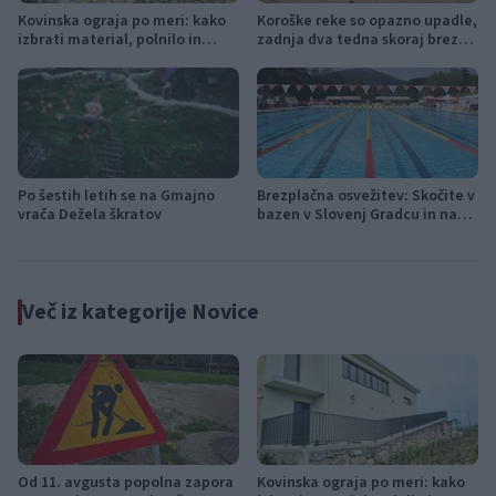
Kovinska ograja po meri: kako
Koroške reke so opazno upadle,
izbrati material, polnilo in
zadnja dva tedna skoraj brez
izvedbo
dežja
Po šestih letih se na Gmajno
Brezplačna osvežitev: Skočite v
vrača Dežela škratov
bazen v Slovenj Gradcu in na
Ravnah
Več iz kategorije Novice
Od 11. avgusta popolna zapora
Kovinska ograja po meri: kako