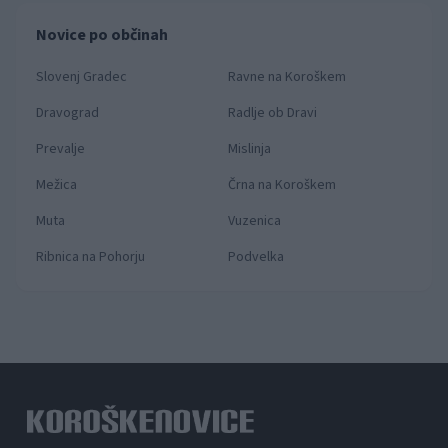
Novice po občinah
Slovenj Gradec
Ravne na Koroškem
Dravograd
Radlje ob Dravi
Prevalje
Mislinja
Mežica
Črna na Koroškem
Muta
Vuzenica
Ribnica na Pohorju
Podvelka