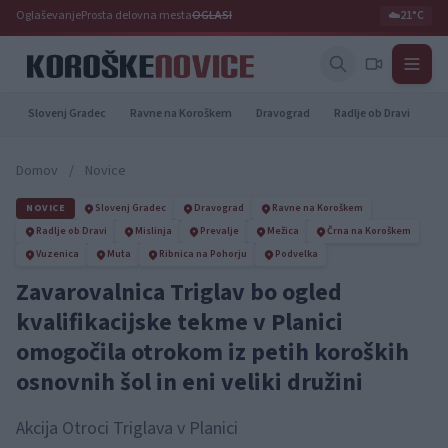
Oglaševanje
Prosta delovna mesta
OGLASI
☁️
21°C
Slovenj Gradec
Ravne na Koroškem
Dravograd
Radlje ob Dravi
Pr
Domov
/
Novice
NOVICE
Slovenj Gradec
Dravograd
Ravne na Koroškem
Radlje ob Dravi
Mislinja
Prevalje
Mežica
Črna na Koroškem
Vuzenica
Muta
Ribnica na Pohorju
Podvelka
Zavarovalnica Triglav bo ogled
kvalifikacijske tekme v Planici
omogočila otrokom iz petih koroških
osnovnih šol in eni veliki družini
Akcija Otroci Triglava v Planici