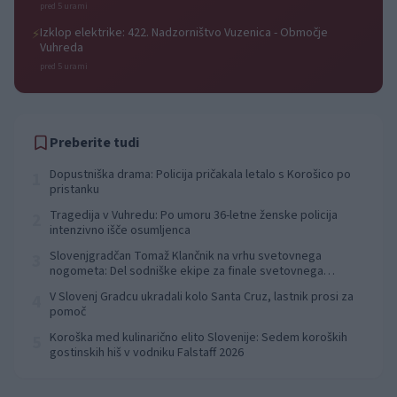
pred 5 urami
Izklop elektrike: 422. Nadzorništvo Vuzenica - Območje
⚡
Vuhreda
pred 5 urami
Preberite tudi
Dopustniška drama: Policija pričakala letalo s Korošico po
1
pristanku
Tragedija v Vuhredu: Po umoru 36-letne ženske policija
2
intenzivno išče osumljenca
Slovenjgradčan Tomaž Klančnik na vrhu svetovnega
3
nogometa: Del sodniške ekipe za finale svetovnega
prvenstva
V Slovenj Gradcu ukradali kolo Santa Cruz, lastnik prosi za
4
pomoč
Koroška med kulinarično elito Slovenije: Sedem koroških
5
gostinskih hiš v vodniku Falstaff 2026