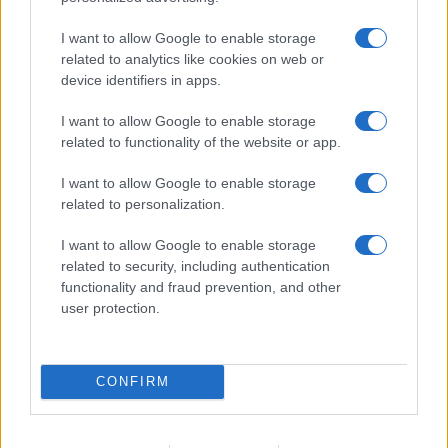
Tonja Vinkl Vončina, direktorica Območne enote
Slovenj Gradec Zavarovalnice Triglav.
I want to allow Google to enable storage
related to analytics like cookies on web or
device identifiers in apps.
Besedilo: Zavarovalnica Triglav
I want to allow Google to enable storage
related to functionality of the website or app.
I want to allow Google to enable storage
related to personalization.
Opozorilo:
Po 297. členu Kazenskega zakonika je
I want to allow Google to enable storage
posameznik kazensko odgovoren za javno spodbujanje
related to security, including authentication
sovraštva, nasilja ali nestrpnosti. Komentarji z žaljivimi,
functionality and fraud prevention, and other
rasističnimi, diskriminatornimi ali nezakonitimi vsebinami bodo
user protection.
odstranjeni.
Pravila komentiranja →
Failed to fetch
CONFIRM