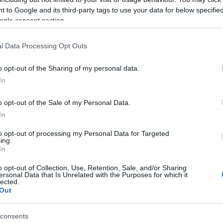
 to Google and its third-party tags to use your data for below specifi
ogle consent section.
ke parkirišča, da jutri zvečer umaknejo svoja vozila s
roškem.
l Data Processing Opt Outs
o opt-out of the Sharing of my personal data.
In
a praznik mesta Ravne, ki bo potekal v soboto, 11. oktobra
o opt-out of the Sale of my Personal Data.
In
o hiš začasno omejen iz strani Havane Ravne in trgovine Tuš
to opt-out of processing my Personal Data for Targeted
ing.
irate tako, da boste v soboto lahko nemoteno dostopali do nj
In
o opt-out of Collection, Use, Retention, Sale, and/or Sharing
i, trgovini Spar ter ob cesti proti DTK-ju in na drugih bližnji
ersonal Data that Is Unrelated with the Purposes for which it
lected.
Out
consents