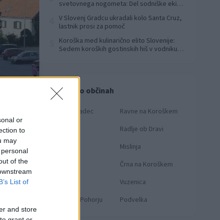
svetovnega nogometa: Del sodniške ekipe
za finale svetovnega prvenstva
V Slovenj Gradcu ukradali kolo Santa Cruz,
4
lastnik prosi za pomoč
Koroška med kulinarično elito Slovenije:
5
Sedem koroških gostinskih hiš v vodniku
Falstaff 2026
Novice po občinah
Slovenj Gradec
Ravne na Koroškem
sonal or
Dravograd
Radlje ob Dravi
ection to
ou may
Prevalje
Mislinja
 personal
out of the
Mežica
Črna na Koroškem
 downstream
Muta
Vuzenica
B’s List of
Ribnica na Pohorju
Podvelka
er and store
OTO:
KNMEDIA
to grant or