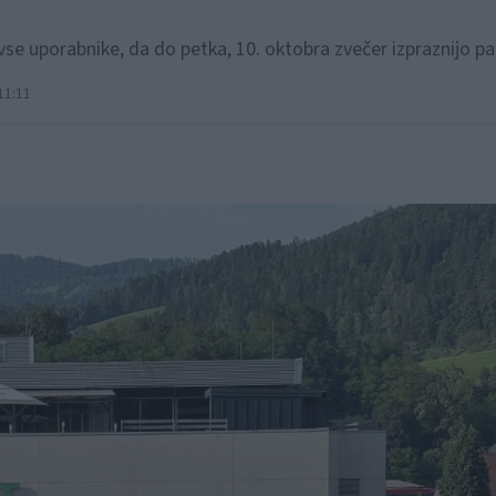
e uporabnike, da do petka, 10. oktobra zvečer izpraznijo par
11:11