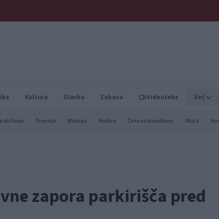
ika
Kultura
Glasba
Zabava
Videoteka
Več
e ob Dravi
Prevalje
Mislinja
Mežica
Črna na Koroškem
Muta
Vu
vne zapora parkirišča pred