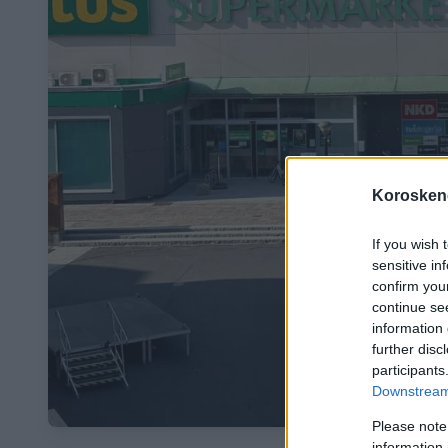
Koroskeno
If you wish 
sensitive in
confirm you
continue se
information 
further disc
participants
Downstream 
Please note
information 