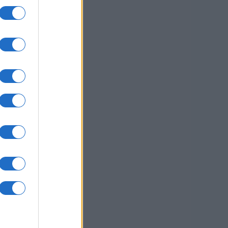
usi zdaj
sti.