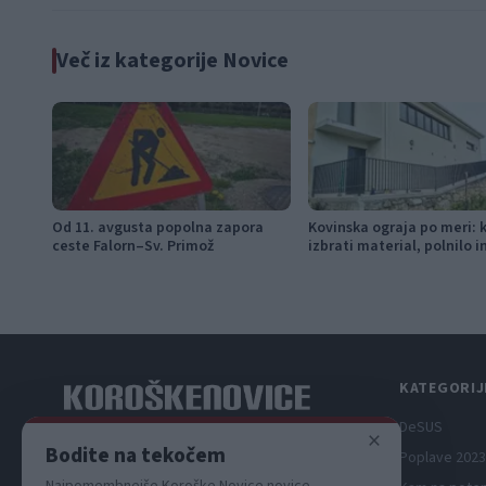
Več iz kategorije Novice
Od 11. avgusta popolna zapora
Kovinska ograja po meri: 
ceste Falorn–Sv. Primož
izbrati material, polnilo 
KATEGORIJ
DeSUS
×
Spletni medij koroških dogodkov.
Bodite na tekočem
Poplave 2023