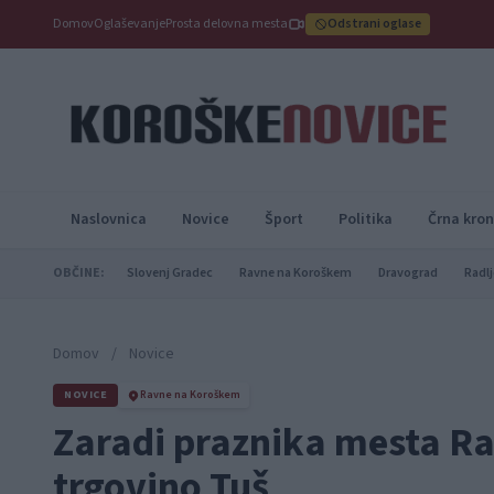
Domov
Oglaševanje
Prosta delovna mesta
Odstrani oglase
Naslovnica
Novice
Šport
Politika
Črna kron
OBČINE:
Slovenj Gradec
Ravne na Koroškem
Dravograd
Radlj
Domov
/
Novice
NOVICE
Ravne na Koroškem
Zaradi praznika mesta Ra
trgovino Tuš