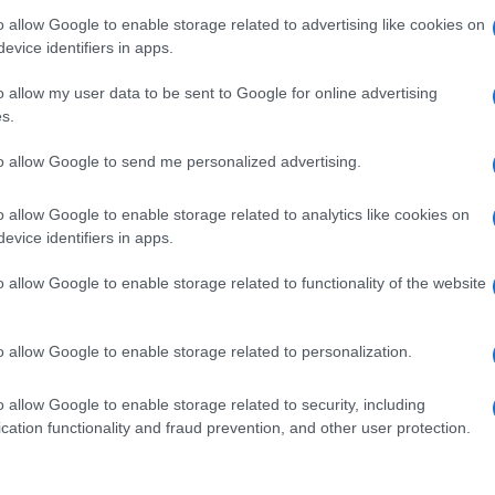
Preizk
o allow Google to enable storage related to advertising like cookies on
evice identifiers in apps.
.
o allow my user data to be sent to Google for online advertising
s.
praznik mesta Ravne.
to allow Google to send me personalized advertising.
o allow Google to enable storage related to analytics like cookies on
evice identifiers in apps.
o allow Google to enable storage related to functionality of the website
k kazensko odgovoren za javno spodbujanje sovraštva, nasilja ali nestrpno
o allow Google to enable storage related to personalization.
nitimi vsebinami bodo odstranjeni.
Pravila komentiranja →
o allow Google to enable storage related to security, including
cation functionality and fraud prevention, and other user protection.