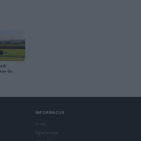
adi
kov do
v
INFORMACIJE
O nas
Oglaševanje