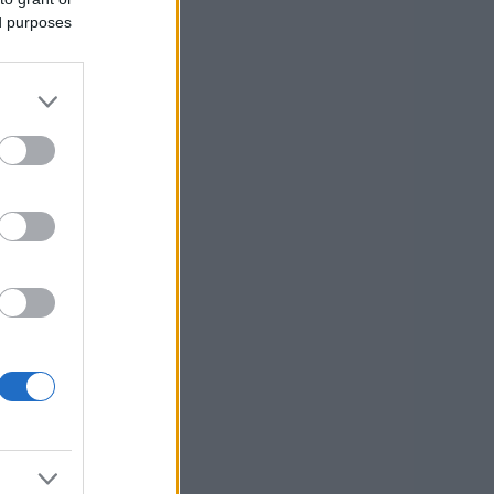
ed purposes
,
ih.
h