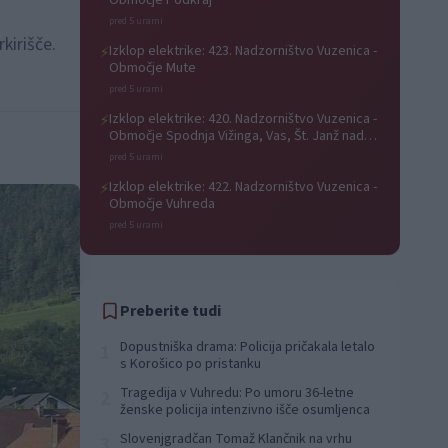
Območje Podkraj
pred 5 urami
kirišče.
Izklop elektrike: 423. Nadzorništvo Vuzenica -
⚡
Območje Mute
pred 5 urami
Izklop elektrike: 420. Nadzorništvo Vuzenica -
⚡
Območje Spodnja Vižinga, Vas, Št. Janž nad
Radljami, Suhi Vrh, Dobrava
pred 5 urami
Izklop elektrike: 422. Nadzorništvo Vuzenica -
⚡
Območje Vuhreda
pred 5 urami
Preberite tudi
Dopustniška drama: Policija pričakala letalo
1
s Korošico po pristanku
Tragedija v Vuhredu: Po umoru 36-letne
2
ženske policija intenzivno išče osumljenca
Slovenjgradčan Tomaž Klančnik na vrhu
3