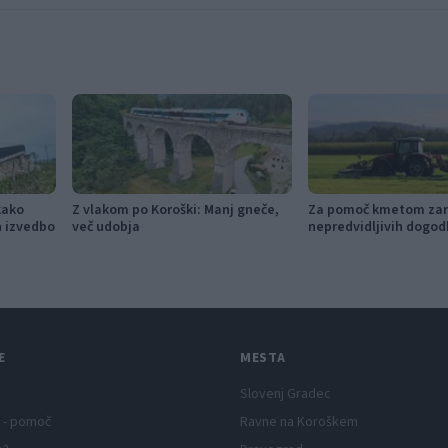
kako
Z vlakom po Koroški: Manj gneče,
Za pomoč kmetom zar
in izvedbo
več udobja
nepredvidljivih dogod
115.000 evrov sredste
E
MESTA
Slovenj Gradec
 - pomoč
Ravne na Koroškem