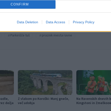
CONFIRM
Data Deletion
Data Access
Privacy Policy
Parkirišče tuš
praznik mesta ravne
padle,
Z vlakom po Koroški: Manj gneče,
Na Ravenskih dnevih bo
rez dežja
več udobja
Kingstoni in Zmelkoo