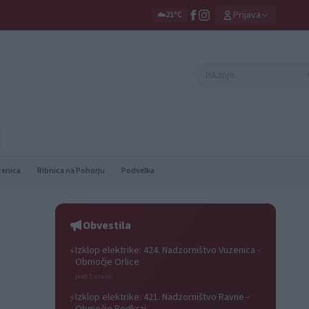
Prijava
☁️
21°C
zenica
Ribnica na Pohorju
Podvelka
Obvestila
Izklop elektrike: 424. Nadzorništvo Vuzenica -
⚡
Območje Orlice
pred 5 urami
Izklop elektrike: 421. Nadzorništvo Ravne -
⚡