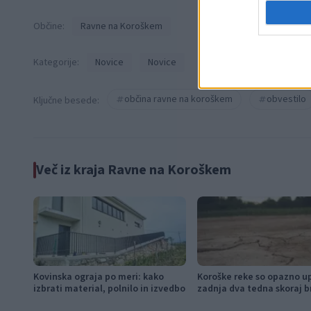
Občine:
Ravne na Koroškem
Kategorije:
Novice
Novice
občina ravne na koroškem
obvestilo
Ključne besede:
Več iz kraja Ravne na Koroškem
Kovinska ograja po meri: kako
Koroške reke so opazno u
izbrati material, polnilo in izvedbo
zadnja dva tedna skoraj b