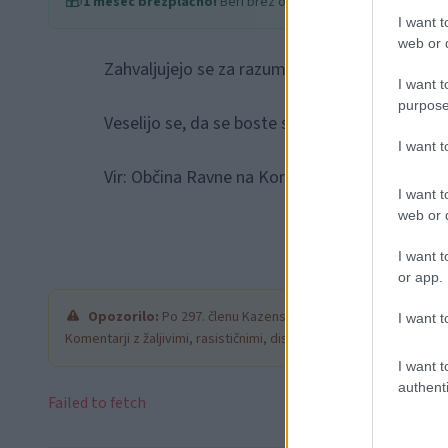
🎁
1 mesec brezplačno!
Beri brez oglasov
I want t
web or d
Zahvaljujejo se za razumevanje in sodelovanje
I want t
purpose
Veselijo se, da se boste srečali in praznovali 
I want 
Vir: Občina Ravne na Koroškem
I want t
web or d
I want t
or app.
Opozorilo:
Po 297. členu Kazenskega zakonika je posamezni
I want t
Komentarji z žaljivimi, rasističnimi, diskriminatornimi ali nezako
I want t
authenti
Failed to fetch