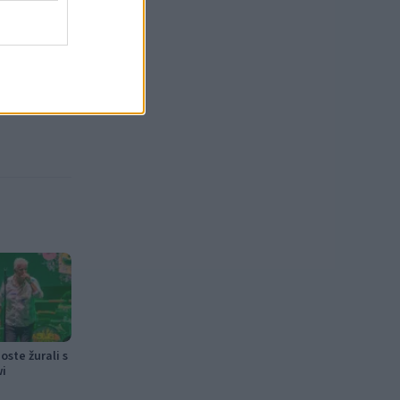
ste žurali s
wi