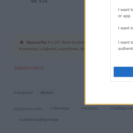
Vir: STA
I want t
or app.
I want t
Opozorilo:
Po 297. členu Kazenskega zakonika je posamezni
I want t
Komentarji z žaljivimi, rasističnimi, diskriminatornimi ali nezako
authenti
Failed to fetch
Kategorije:
Novice
Slovenija
avtobus
nadlegovan
Ključne besede:
spolno nadlegovanje