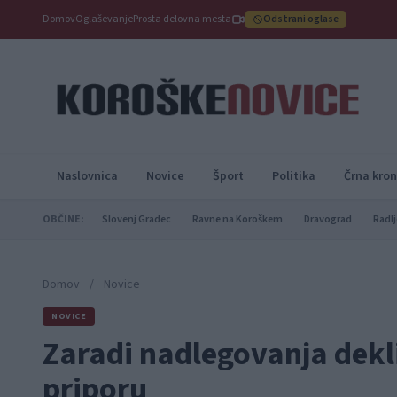
Domov
Oglaševanje
Prosta delovna mesta
Odstrani oglase
Naslovnica
Novice
Šport
Politika
Črna kron
OBČINE:
Slovenj Gradec
Ravne na Koroškem
Dravograd
Radlj
Domov
/
Novice
NOVICE
Zaradi nadlegovanja dekl
priporu