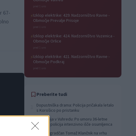
Območje Vuhred
pred 1 uro
r 67-
Izklop elektrike: 429. Nadzorništvo Ravne -
⚡
Območje Prevalje Prisoje
olno
pred 1 uro
Izklop elektrike: 424. Nadzorništvo Vuzenica -
⚡
Območje Orlice
pred 1 uro
Izklop elektrike: 421. Nadzorništvo Ravne -
⚡
Območje Podkraj
pred 1 uro
Preberite tudi
Dopustniška drama: Policija pričakala letalo
1
s Korošico po pristanku
Tragedija v Vuhredu: Po umoru 36-letne
2
ženske policija intenzivno išče osumljenca
Slovenjgradčan Tomaž Klančnik na vrhu
3