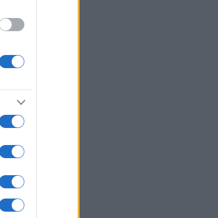
a
 pa
ga