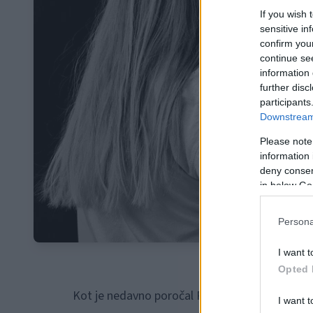
If you wish 
sensitive in
confirm you
continue se
information 
further disc
participants
Downstream 
Please note
information 
deny consent
in below Go
Persona
I want t
Opted 
Kot je nedavno poročal POP TV, se je
v ponede
I want t