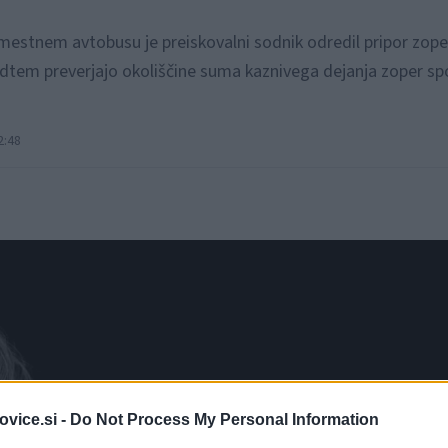
mestnem avtobusu je preiskovalni sodnik odredil pripor zope
edtem preverjajo okoliščine suma kaznivega dejanja zoper sp
2:48
vice.si -
Do Not Process My Personal Information