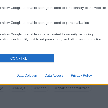
o allow Google to enable storage related to functionality of the website
o allow Google to enable storage related to personalization.
k kazensko odgovoren za javno spodbujanje sovraštva, nasilja ali nestrpno
o allow Google to enable storage related to security, including
nitimi vsebinami bodo odstranjeni.
Pravila komentiranja →
cation functionality and fraud prevention, and other user protection.
CONFIRM
Data Deletion
Data Access
Privacy Policy
je
policija
pripor
spolna nedotakljivost