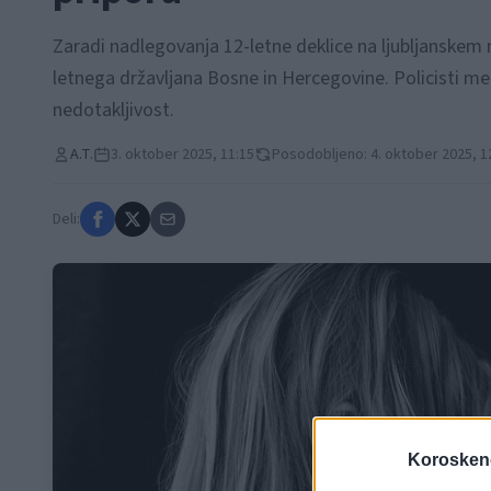
Zaradi nadlegovanja 12-letne deklice na ljubljanskem 
letnega državljana Bosne in Hercegovine. Policisti m
nedotakljivost.
A.T.
3. oktober 2025, 11:15
Posodobljeno: 4. oktober 2025, 1
Deli:
Koroskeno