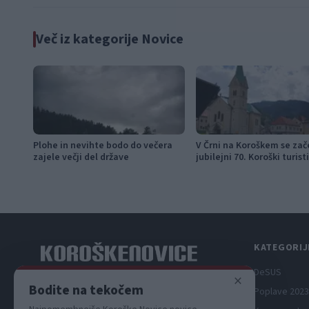
Več iz kategorije Novice
Plohe in nevihte bodo do večera
V Črni na Koroškem se zač
zajele večji del države
jubilejni 70. Koroški turist
teden s kar 70 dogodki
KATEGORIJ
DeSUS
×
Spletni medij koroških dogodkov.
Bodite na tekočem
Poplave 2023