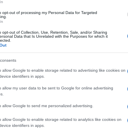
ški. Sledil ji je na avtobus, kjer jo je začel fizično
In
to opt-out of processing my Personal Data for Targeted
ing.
In
o opt-out of Collection, Use, Retention, Sale, and/or Sharing
kov, ki je za pomoč prosil še voznika avtobusa. Ta je nemudom
ersonal Data that Is Unrelated with the Purposes for which it
lected.
če policijo. Parkiral je na eni od avtobusnih postaj, osumljenec
Out
aklenil, da 67-letnik ne bi pobegnil
, je poročal POP TV.
consents
er njega so odredili pridržanje in ga v sredo s kazensko
o allow Google to enable storage related to advertising like cookies on
evice identifiers in apps.
Ta je po poročanju Slovenskih novic zanj odredil pripor.
o allow my user data to be sent to Google for online advertising
s.
ki upravi Ljubljana, policisti okoliščine suma storitve kaznive
jo in zbirajo obvestila.
to allow Google to send me personalized advertising.
o allow Google to enable storage related to analytics like cookies on
evice identifiers in apps.