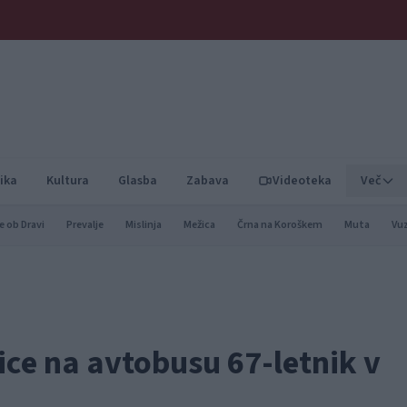
ika
Kultura
Glasba
Zabava
Videoteka
Več
e ob Dravi
Prevalje
Mislinja
Mežica
Črna na Koroškem
Muta
Vu
ice na avtobusu 67-letnik v