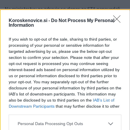
Na ministrstvu za zdravje so danes za STA napovedali
nadzor zdravstvenega inšpektorata na URI Soča.
Koroskenovice.si -
Do Not Process My Personal
Information
🎁
1 mesec brezplačno!
Beri brez oglasov
Preizkusi zdaj
If you wish to opt-out of the sale, sharing to third parties, or
processing of your personal or sensitive information for
targeted advertising by us, please use the below opt-out
Zagovornik načela enakosti je sicer 23. februarja URI
section to confirm your selection. Please note that after your
opt-out request is processed you may continue seeing
Soča priporočil, naj tudi v času zdravniške stavke
interest-based ads based on personal information utilized by
us or personal information disclosed to third parties prior to
invalidom zagotovi nemoteno opravljanje zdravniških
your opt-out. You may separately opt-out of the further
pregledov. Glede tega je obvestil vlado, ki je v četrtek z
disclosure of your personal information by third parties on the
IAB’s list of downstream participants. This information may
odlokom o opravljanju zdravniške službe v času stavke
also be disclosed by us to third parties on the
IAB’s List of
Downstream Participants
that may further disclose it to other
določila, da morajo zdravniki med stavko opravljati tudi
third parties.
zdravniške preglede za potrebe voznikov s posebnimi
Please note that this website/app uses one or more Google
Personal Data Processing Opt Outs
potrebami.
services and may gather and store information including but