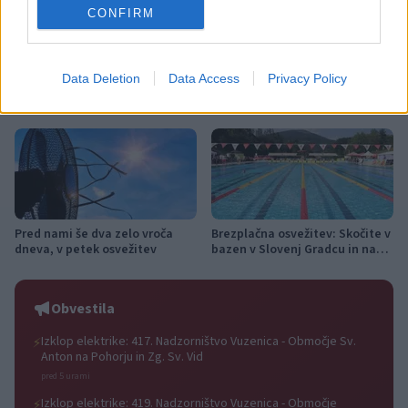
CONFIRM
Data Deletion
Data Access
Privacy Policy
Nevarna najdba v Dravogradu:
(VIDEO in FOTO) Novo padel
Odstranili 88-milimetrsko
igrišče v Vuzenici: Naj se
granato
odštevanje do prvega servisa
začne
Pred nami še dva zelo vroča
Brezplačna osvežitev: Skočite v
dneva, v petek osvežitev
bazen v Slovenj Gradcu in na
Ravnah
Obvestila
Izklop elektrike: 417. Nadzorništvo Vuzenica - Območje Sv.
⚡
Anton na Pohorju in Zg. Sv. Vid
pred 5 urami
Izklop elektrike: 419. Nadzorništvo Vuzenica - Območje
⚡