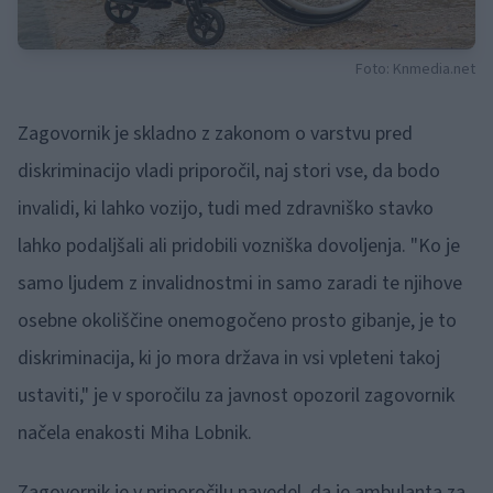
Foto: Knmedia.net
Zagovornik je skladno z zakonom o varstvu pred
diskriminacijo vladi priporočil, naj stori vse, da bodo
invalidi, ki lahko vozijo, tudi med zdravniško stavko
lahko podaljšali ali pridobili vozniška dovoljenja. "Ko je
samo ljudem z invalidnostmi in samo zaradi te njihove
osebne okoliščine onemogočeno prosto gibanje, je to
diskriminacija, ki jo mora država in vsi vpleteni takoj
ustaviti," je v sporočilu za javnost opozoril zagovornik
načela enakosti Miha Lobnik.
Zagovornik je v priporočilu navedel, da je ambulanta za