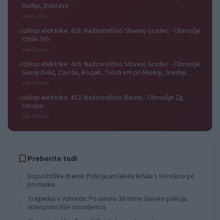
Radlje, Dobrava
pred 5 urami
Izklop elektrike: 418. Nadzorništvo Slovenj Gradec - Območje
⚡
Otiški Vrh
pred 5 urami
Izklop elektrike: 416. Nadzorništvo Slovenj Gradec - Območje
⚡
Gornji Dolič, Završe, Kozjak, Tolsti vrh pri Mislinji, Srednji
Dolič, Paka
pred 5 urami
Izklop elektrike: 412. Nadzorništvo Ravne - Območje Zg.
⚡
Strojne
pred 5 urami
Preberite tudi
Dopustniška drama: Policija pričakala letalo s Korošico po
1
pristanku
Tragedija v Vuhredu: Po umoru 36-letne ženske policija
2
intenzivno išče osumljenca