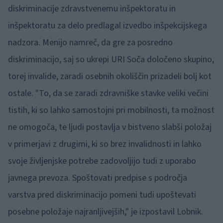
diskriminacije zdravstvenemu inšpektoratu in
inšpektoratu za delo predlagal izvedbo inšpekcijskega
nadzora. Menijo namreč, da gre za posredno
diskriminacijo, saj so ukrepi URI Soča določeno skupino,
torej invalide, zaradi osebnih okoliščin prizadeli bolj kot
ostale. "To, da se zaradi zdravniške stavke veliki večini
tistih, ki so lahko samostojni pri mobilnosti, ta možnost
ne omogoča, te ljudi postavlja v bistveno slabši položaj
v primerjavi z drugimi, ki so brez invalidnosti in lahko
svoje življenjske potrebe zadovoljijo tudi z uporabo
javnega prevoza. Spoštovati predpise s področja
varstva pred diskriminacijo pomeni tudi upoštevati
posebne položaje najranljivejših," je izpostavil Lobnik.