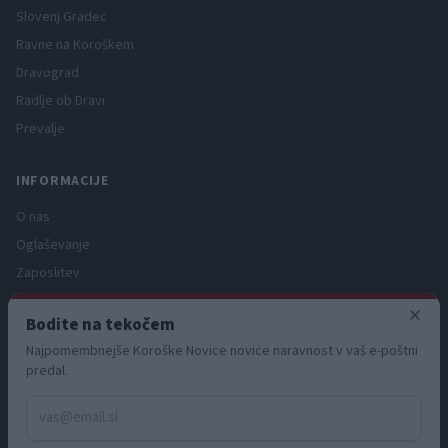
Slovenj Gradec
Ravne na Koroškem
Dravograd
Radlje ob Dravi
Prevalje
INFORMACIJE
O nas
Oglaševanje
Zaposlitev
Pravno obvestilo
×
Bodite na tekočem
Zasebnost in piškotki
Najpomembnejše Koroške Novice novice naravnost v vaš e-poštni
Storitve
predal.
Naročnine
Pogoji uporabe
Pravila volilne kampanje