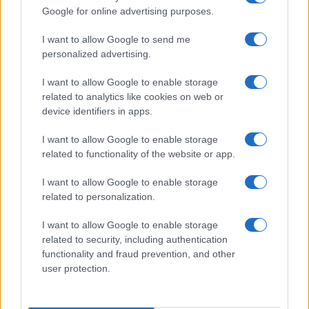
sovraštva, nasilja ali nestrpnosti. Komentarji z žaljivimi,
Google for online advertising purposes.
rasističnimi, diskriminatornimi ali nezakonitimi vsebinami bodo
odstranjeni.
Pravila komentiranja →
I want to allow Google to send me
personalized advertising.
Failed to fetch
I want to allow Google to enable storage
related to analytics like cookies on web or
device identifiers in apps.
Kategorije:
Novice
I want to allow Google to enable storage
related to functionality of the website or app.
AGOVORNIK NAČELA ENAKOSTI
Ključne besede:
I want to allow Google to enable storage
related to personalization.
INŠTITUT
invalidi
stavka
zdravniki
I want to allow Google to enable storage
related to security, including authentication
functionality and fraud prevention, and other
Več iz kategorije Novice
user protection.