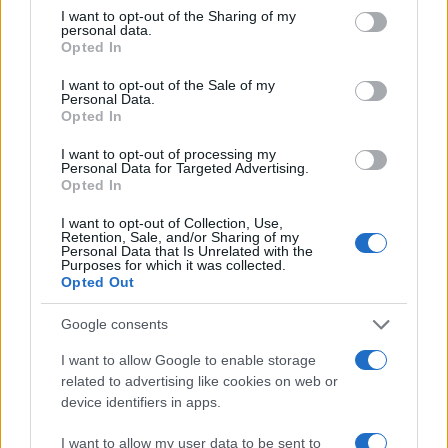
not limited to your visit or usage behaviour. You may click to
I want to opt-out of the Sharing of my
personal data.
grant or deny consent to Google and its third-party tags to
Stavkovni zbor zdravnikov v URI Soča je v ponedeljek
Opted In
use your data for below specified purposes in below Google
consent section.
odločil, da bo sledil mnenju sindikata Fides, ki meni, da
I want to opt-out of the Sale of my
Personal Data.
je vladni odlok o opravljanju zdravniške službe v času
Opted In
stavke neustaven in nezakonit. V ambulanti za voznike s
I want to opt-out of processing my
Personal Data for Targeted Advertising.
posebnimi potrebami bodo tako še naprej obravnavali
Opted In
le paciente, ki so stari do 18 in nad 65 let.
I want to opt-out of Collection, Use,
Retention, Sale, and/or Sharing of my
Personal Data that Is Unrelated with the
Purposes for which it was collected.
Vir: STA
Opted Out
Google consents
I want to allow Google to enable storage
related to advertising like cookies on web or
device identifiers in apps.
Opozorilo:
Po 297. členu Kazenskega zakonika je
posameznik kazensko odgovoren za javno spodbujanje
I want to allow my user data to be sent to