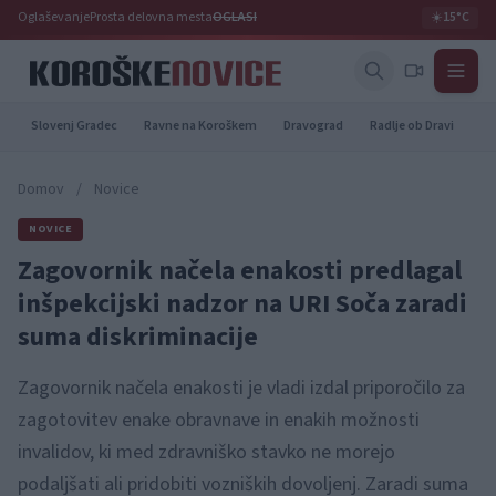
Oglaševanje
Prosta delovna mesta
OGLASI
☀️
15°C
Slovenj Gradec
Ravne na Koroškem
Dravograd
Radlje ob Dravi
Pr
Domov
/
Novice
NOVICE
Zagovornik načela enakosti predlagal
inšpekcijski nadzor na URI Soča zaradi
suma diskriminacije
Zagovornik načela enakosti je vladi izdal priporočilo za
zagotovitev enake obravnave in enakih možnosti
invalidov, ki med zdravniško stavko ne morejo
podaljšati ali pridobiti vozniških dovoljenj. Zaradi suma