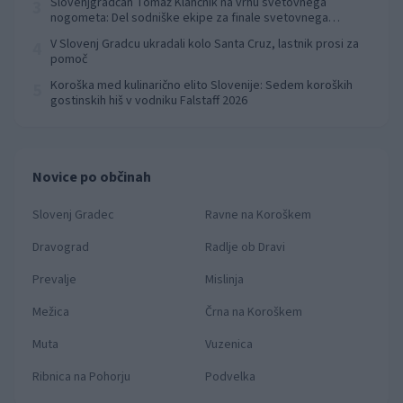
Slovenjgradčan Tomaž Klančnik na vrhu svetovnega
3
nogometa: Del sodniške ekipe za finale svetovnega
prvenstva
V Slovenj Gradcu ukradali kolo Santa Cruz, lastnik prosi za
4
pomoč
Koroška med kulinarično elito Slovenije: Sedem koroških
5
gostinskih hiš v vodniku Falstaff 2026
Novice po občinah
Slovenj Gradec
Ravne na Koroškem
Dravograd
Radlje ob Dravi
Prevalje
Mislinja
Mežica
Črna na Koroškem
Muta
Vuzenica
Ribnica na Pohorju
Podvelka