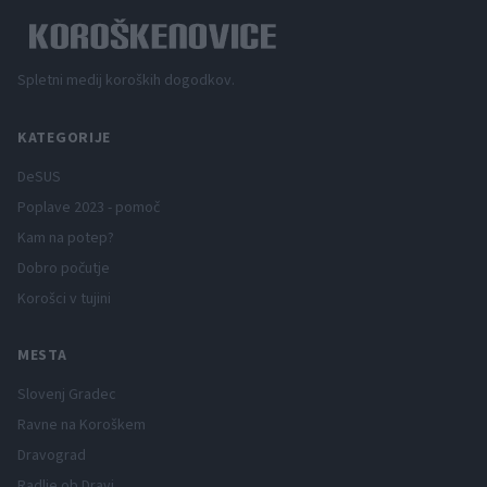
Spletni medij koroških dogodkov.
KATEGORIJE
DeSUS
Poplave 2023 - pomoč
Kam na potep?
Dobro počutje
Korošci v tujini
MESTA
Slovenj Gradec
Ravne na Koroškem
Dravograd
Radlje ob Dravi