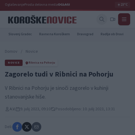
Oglaševanje
Prosta delovna mesta
OGLASI
☀️
23°C
Slovenj Gradec
Ravne na Koroškem
Dravograd
Radlje ob Dravi
Pr
Domov
/
Novice
NOVICE
Ribnica na Pohorju
Zagorelo tudi v Ribnici na Pohorju
V Ribnici na Pohorju je sinoči zagorelo v kuhinji
stanovanjske hiše.
A.V.
9. julij 2023, 09:10
Posodobljeno: 10. julij 2023, 13:31
Deli: