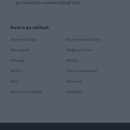
gostinskih hiš v vodniku Falstaff 2026
Novice po občinah
Slovenj Gradec
Ravne na Koroškem
Dravograd
Radlje ob Dravi
Prevalje
Mislinja
Mežica
Črna na Koroškem
Muta
Vuzenica
Ribnica na Pohorju
Podvelka