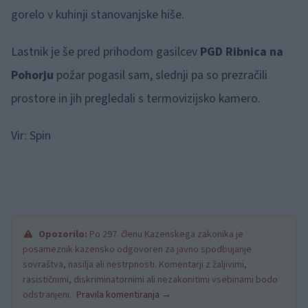
gorelo v kuhinji stanovanjske hiše.
Lastnik je še pred prihodom gasilcev
PGD Ribnica na
Pohorju
požar pogasil sam, slednji pa so prezračili
prostore in jih pregledali s termovizijsko kamero.
Vir: Spin
Opozorilo:
Po 297. členu Kazenskega zakonika je
posameznik kazensko odgovoren za javno spodbujanje
sovraštva, nasilja ali nestrpnosti. Komentarji z žaljivimi,
rasističnimi, diskriminatornimi ali nezakonitimi vsebinami bodo
odstranjeni.
Pravila komentiranja →