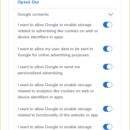
Opted Out
Od 11. avgusta popolna zapora
Kovinska ograja po meri: kako
Google consents
ceste Falorn–Sv. Primož
izbrati material, polnilo in
izvedbo
I want to allow Google to enable storage
related to advertising like cookies on web or
device identifiers in apps.
I want to allow my user data to be sent to
Google for online advertising purposes.
Z vlakom po Koroški: Manj
Za pomoč kmetom zaradi
gneče, več udobja
nepredvidljivih dogodkov do
I want to allow Google to send me
115.000 evrov sredstev
personalized advertising.
Obvestila
I want to allow Google to enable storage
related to analytics like cookies on web or
Izklop elektrike: 424. Nadzorništvo Vuzenica - Območje Orlice
⚡
device identifiers in apps.
pred 22 urami
Izklop elektrike: 421. Nadzorništvo Ravne - Območje Podkraj
I want to allow Google to enable storage
⚡
related to functionality of the website or app.
pred 22 urami
Izklop elektrike: 423. Nadzorništvo Vuzenica - Območje Mute
⚡
I want to allow Google to enable storage
pred 22 urami