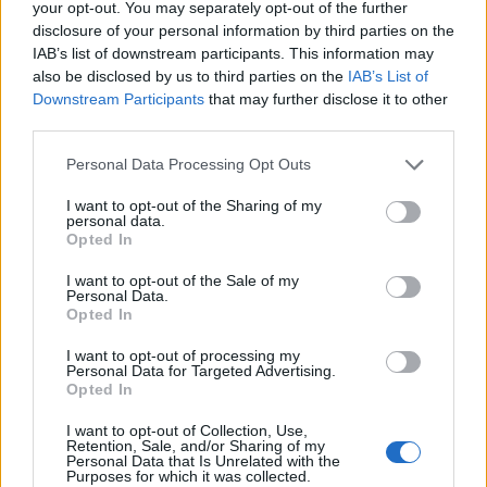
your opt-out. You may separately opt-out of the further
disclosure of your personal information by third parties on the
IAB’s list of downstream participants. This information may
also be disclosed by us to third parties on the
IAB’s List of
Pol stoletja glasbe na tromeji:
(VIDEO) Skupina iTAK
Downstream Participants
that may further disclose it to other
Graška Gora obeležuje 50.
predstavlja poletno uspešnico
jubilejni festival narodno-
»Srnica«
third parties.
zabavne glasbe
Please note that this website/app uses one or more Google
Personal Data Processing Opt Outs
services and may gather and store information including but
not limited to your visit or usage behaviour. You may click to
I want to opt-out of the Sharing of my
personal data.
grant or deny consent to Google and its third-party tags to
Opted In
use your data for below specified purposes in below Google
Jutro, ki ga Koroška ne bo nikoli
Svetovni teden dojenja 2026:
consent section.
pozabila: Tri leta od uničujoče
Dojenje kot trajnostna
I want to opt-out of the Sale of my
ujme
popotnica v življenje
Personal Data.
Opted In
I want to opt-out of processing my
Več iz kategorije Novice
Personal Data for Targeted Advertising.
Opted In
I want to opt-out of Collection, Use,
Retention, Sale, and/or Sharing of my
Personal Data that Is Unrelated with the
Purposes for which it was collected.