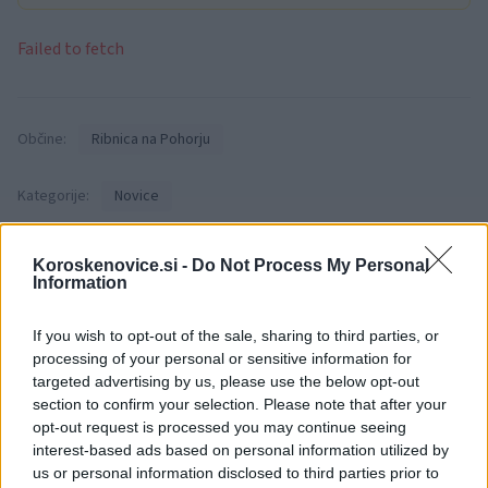
Failed to fetch
Občine:
Ribnica na Pohorju
Kategorije:
Novice
Ribnica na Pohorju
Ključne besede:
Koroskenovice.si -
Do Not Process My Personal
Information
pgd ribnica na pohorju
požar
If you wish to opt-out of the sale, sharing to third parties, or
processing of your personal or sensitive information for
targeted advertising by us, please use the below opt-out
Več iz kraja Ribnica na Pohorju
section to confirm your selection. Please note that after your
opt-out request is processed you may continue seeing
interest-based ads based on personal information utilized by
us or personal information disclosed to third parties prior to