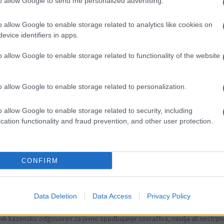
to allow Google to send me personalized advertising.
o allow Google to enable storage related to analytics like cookies on
evice identifiers in apps.
o allow Google to enable storage related to functionality of the website
o allow Google to enable storage related to personalization.
o allow Google to enable storage related to security, including
lturnega centra Ravne
, vabljeni pa tudi k nakupu
cation functionality and fraud prevention, and other user protection.
t ostalih.
CONFIRM
Data Deletion
Data Access
Privacy Policy
k kazensko odgovoren za javno spodbujanje sovraštva, nasilja ali nestrpno