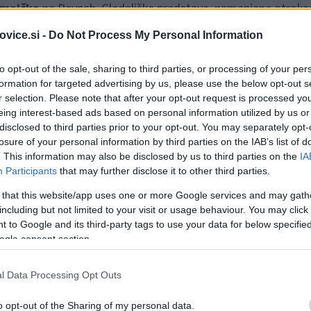
zmajčka
na Ravnah. Gledališke predstave, namenjene otrok
troškega Abonzmajčka v organizaciji
Kulturnega centra Ra
vice.si -
Do Not Process My Personal Information
to opt-out of the sale, sharing to third parties, or processing of your per
formation for targeted advertising by us, please use the below opt-out s
svet, je
Mala murska deklica
. Ogledali si jo bomo v
r selection. Please note that after your opt-out request is processed y
rostorih
KMKC Kompleks
.
eing interest-based ads based on personal information utilized by us or
disclosed to third parties prior to your opt-out. You may separately opt-
losure of your personal information by third parties on the IAB’s list of
. This information may also be disclosed by us to third parties on the
IA
Participants
that may further disclose it to other third parties.
, kjer bo deklica skupaj s poštnim štrkom Jožijem odkrivala
 that this website/app uses one or more Google services and may gath
našla nekaj najpomembnejšega – skrivnost, ki jo želi deliti tud
including but not limited to your visit or usage behaviour. You may click 
 to Google and its third-party tags to use your data for below specifi
ogle consent section.
l Data Processing Opt Outs
Preizk
o opt-out of the Sharing of my personal data.