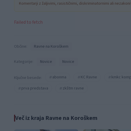
Komentarji z žaljivimi, rasističnimi, diskriminatornimi ali nezako
Failed to fetch
Občine:
Ravne na Koroškem
Kategorije:
Novice
Novice
abonma
KC Ravne
kmkc komp
Ključne besede:
prva predstava
zkštm ravne
Več iz kraja Ravne na Koroškem