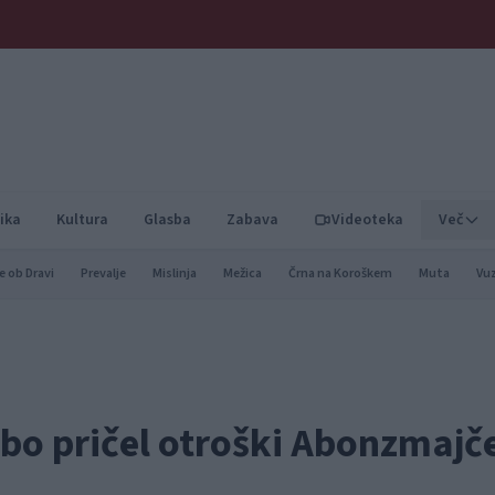
ika
Kultura
Glasba
Zabava
Videoteka
Več
e ob Dravi
Prevalje
Mislinja
Mežica
Črna na Koroškem
Muta
Vu
 bo pričel otroški Abonzmajč