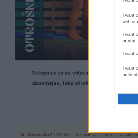
I want 
I want t
web or d
I want t
or app.
I want t
I want t
Vstopnice so na voljo na
spletni strani Ku
authenti
abonmajev, tako otroškega Abonzmajčka ko
Opozorilo:
Po 297. členu Kazenskega zakonika je posamezni