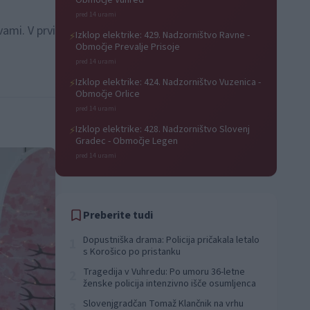
Območje Vuhred
pred 14 urami
ami. V prvi
Izklop elektrike: 429. Nadzorništvo Ravne -
⚡
Območje Prevalje Prisoje
pred 14 urami
Izklop elektrike: 424. Nadzorništvo Vuzenica -
⚡
Območje Orlice
pred 14 urami
Izklop elektrike: 428. Nadzorništvo Slovenj
⚡
Gradec - Območje Legen
pred 14 urami
Preberite tudi
Dopustniška drama: Policija pričakala letalo
1
s Korošico po pristanku
Tragedija v Vuhredu: Po umoru 36-letne
2
ženske policija intenzivno išče osumljenca
Slovenjgradčan Tomaž Klančnik na vrhu
3