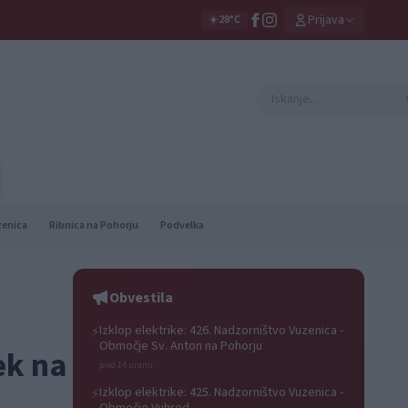
Prijava
☀️
28°C
zenica
Ribnica na Pohorju
Podvelka
Obvestila
Izklop elektrike: 426. Nadzorništvo Vuzenica -
⚡
Območje Sv. Anton na Pohorju
ek na
pred 14 urami
Izklop elektrike: 425. Nadzorništvo Vuzenica -
⚡