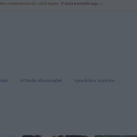
nitimi vsebinami bodo odstranjeni.
Pravila komentiranja →
leks
Otroški Abonzmajček
predstava za otroke