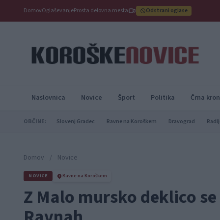
Domov
Oglaševanje
Prosta delovna mesta
Odstrani oglase
Naslovnica
Novice
Šport
Politika
Črna kron
OBČINE:
Slovenj Gradec
Ravne na Koroškem
Dravograd
Radlj
Domov
/
Novice
NOVICE
Ravne na Koroškem
Z Malo mursko deklico se
Ravnah