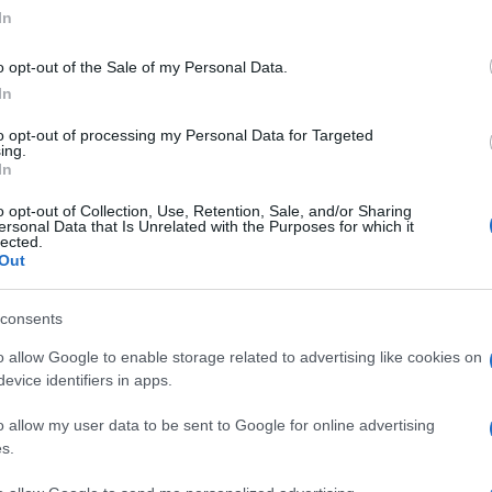
In
mišljije, bo razveselila otroke in odrasle.
o opt-out of the Sale of my Personal Data.
mete zamuditi!
In
to opt-out of processing my Personal Data for Targeted
ing.
In
o opt-out of Collection, Use, Retention, Sale, and/or Sharing
ersonal Data that Is Unrelated with the Purposes for which it
lected.
Out
consents
o allow Google to enable storage related to advertising like cookies on
evice identifiers in apps.
o allow my user data to be sent to Google for online advertising
s.