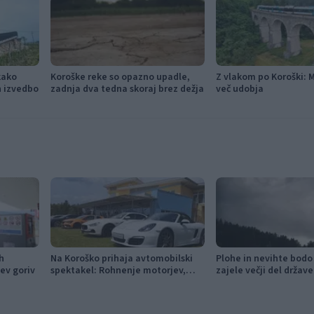
kako
Koroške reke so opazno upadle,
Z vlakom po Koroški: 
in izvedbo
zadnja dva tedna skoraj brez dežja
več udobja
h
Na Koroško prihaja avtomobilski
Plohe in nevihte bodo
ev goriv
spektakel: Rohnenje motorjev,
zajele večji del države
dvoboji na progah in atraktivni Car
Meet