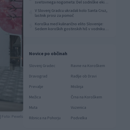
svetovnega nogometa: Del sodniške ekipe
za finale svetovnega prvenstva
V Slovenj Gradcu ukradali kolo Santa Cruz,
4
lastnik prosi za pomoč
Koroška med kulinarično elito Slovenije:
5
Sedem koroških gostinskih hiš v vodniku
Falstaff 2026
Novice po občinah
Slovenj Gradec
Ravne na Koroškem
Dravograd
Radlje ob Dravi
Prevalje
Mislinja
Mežica
Črna na Koroškem
Muta
Vuzenica
| Foto: Pexels
Ribnica na Pohorju
Podvelka