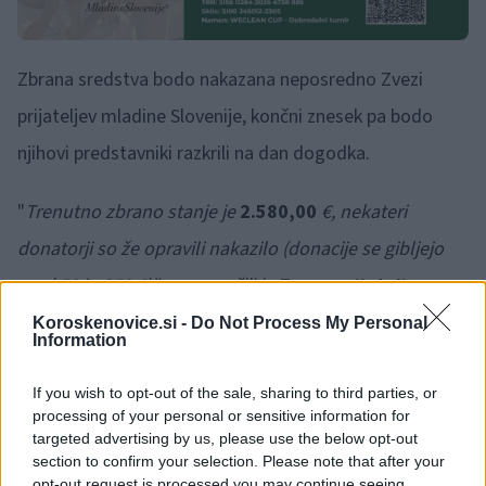
Zbrana sredstva bodo nakazana neposredno Zvezi
prijateljev mladine Slovenije, končni znesek pa bodo
njihovi predstavniki razkrili na dan dogodka.
"
Trenutno zbrano stanje je
2.580,00
€, nekateri
donatorji so že opravili nakazilo (donacije se gibljejo
med 50 in 350 €)",
so sporočili iz
Zveze prijateljev
mladine Slovenije
. Organizatorji pričakujejo, da se bo
Koroskenovice.si -
Do Not Process My Personal
Information
znesek zbranih sredstev do turnirja še povečal – s tem
pa bo
na letovanje lahko šlo še več otrok
.
If you wish to opt-out of the sale, sharing to third parties, or
processing of your personal or sensitive information for
targeted advertising by us, please use the below opt-out
section to confirm your selection. Please note that after your
Svoje prostovoljne prispevke lahko nakažete
opt-out request is processed you may continue seeing