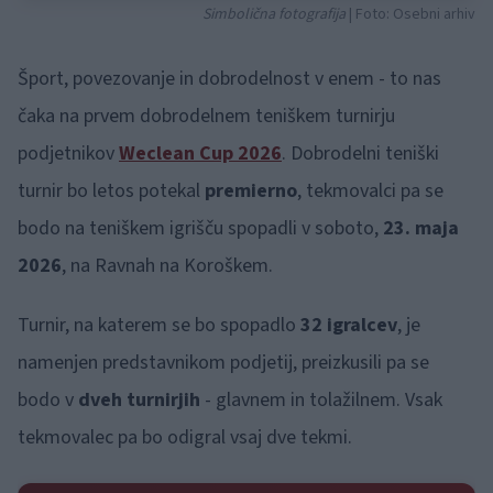
Simbolična fotografija
| Foto: Osebni arhiv
Šport, povezovanje in dobrodelnost v enem - to nas
čaka na prvem dobrodelnem teniškem turnirju
podjetnikov
Weclean Cup 2026
. Dobrodelni teniški
turnir bo letos potekal
premierno
, tekmovalci pa se
bodo na teniškem igrišču spopadli v soboto,
23. maja
2026
, na Ravnah na Koroškem.
Turnir, na katerem se bo spopadlo
32 igralcev
, je
namenjen predstavnikom podjetij, preizkusili pa se
bodo v
dveh turnirjih
- glavnem in tolažilnem. Vsak
tekmovalec pa bo odigral vsaj dve tekmi.