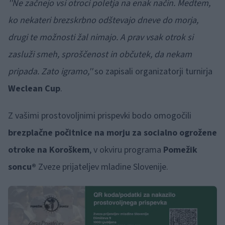
''Ne začnejo vsi otroci poletja na enak način. Medtem,
ko nekateri brezskrbno odštevajo dneve do morja,
drugi te možnosti žal nimajo. A prav vsak otrok si
zasluži smeh, sproščenost in občutek, da nekam
pripada. Zato igramo,''
so zapisali organizatorji turnirja
Weclean Cup
.
Z vašimi prostovoljnimi prispevki bodo omogočili
brezplačne počitnice na morju za socialno ogrožene
otroke na Koroškem
, v okviru programa
Pomežik
soncu®
Zveze prijateljev mladine Slovenije.