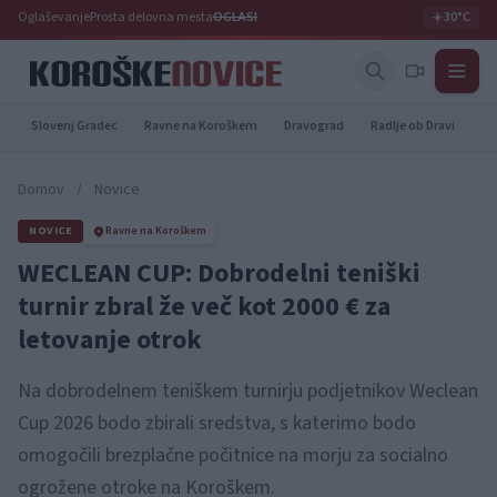
Oglaševanje
Prosta delovna mesta
OGLASI
☀️
30°C
Slovenj Gradec
Ravne na Koroškem
Dravograd
Radlje ob Dravi
Pr
Domov
/
Novice
NOVICE
Ravne na Koroškem
WECLEAN CUP: Dobrodelni teniški
turnir zbral že več kot 2000 € za
letovanje otrok
Na dobrodelnem teniškem turnirju podjetnikov Weclean
Cup 2026 bodo zbirali sredstva, s katerimo bodo
omogočili brezplačne počitnice na morju za socialno
ogrožene otroke na Koroškem.