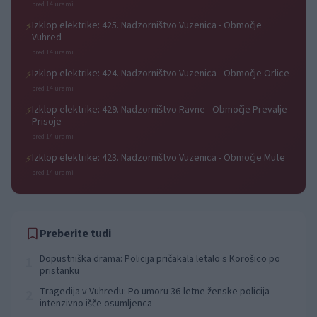
pred 14 urami
Izklop elektrike: 425. Nadzorništvo Vuzenica - Območje
⚡
Vuhred
pred 14 urami
Izklop elektrike: 424. Nadzorništvo Vuzenica - Območje Orlice
⚡
pred 14 urami
Izklop elektrike: 429. Nadzorništvo Ravne - Območje Prevalje
⚡
Prisoje
pred 14 urami
Izklop elektrike: 423. Nadzorništvo Vuzenica - Območje Mute
⚡
pred 14 urami
Preberite tudi
Dopustniška drama: Policija pričakala letalo s Korošico po
1
pristanku
Tragedija v Vuhredu: Po umoru 36-letne ženske policija
2
intenzivno išče osumljenca