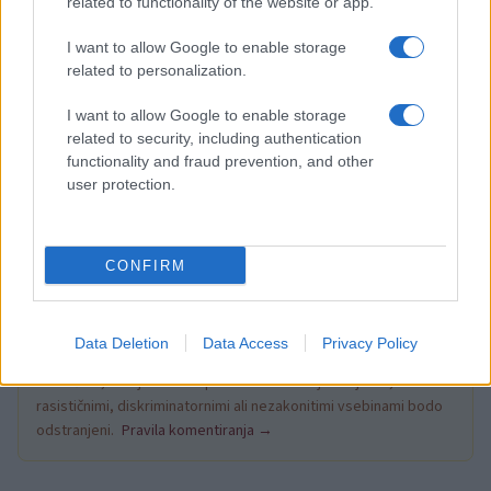
related to functionality of the website or app.
I want to allow Google to enable storage
related to personalization.
Svoj košček v mozaik dobrodelnosti lahko
I want to allow Google to enable storage
related to security, including authentication
prispevate tudi vi in s tem pomagate otrokom do
functionality and fraud prevention, and other
lepših poletnih počitnic.
user protection.
CONFIRM
Opozorilo:
Po 297. členu Kazenskega zakonika je
Data Deletion
Data Access
Privacy Policy
posameznik kazensko odgovoren za javno spodbujanje
sovraštva, nasilja ali nestrpnosti. Komentarji z žaljivimi,
rasističnimi, diskriminatornimi ali nezakonitimi vsebinami bodo
odstranjeni.
Pravila komentiranja →