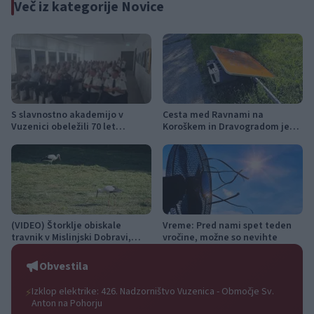
Več iz kategorije Novice
S slavnostno akademijo v
Cesta med Ravnami na
Vuzenici obeležili 70 let
Koroškem in Dravogradom je
Gasilske zveze Dravske doline
predčasno odprta za promet
(VIDEO) Štorklje obiskale
Vreme: Pred nami spet teden
travnik v Mislinjski Dobravi,
vročine, možne so nevihte
Slovenija pa beleži rekordno
leto
Obvestila
Izklop elektrike: 426. Nadzorništvo Vuzenica - Območje Sv.
⚡
Anton na Pohorju