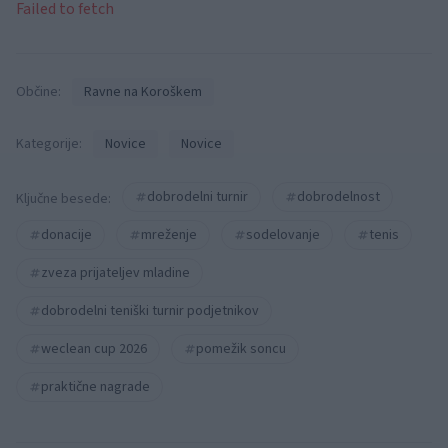
Failed to fetch
Občine:
Ravne na Koroškem
Kategorije:
Novice
Novice
dobrodelni turnir
dobrodelnost
Ključne besede:
donacije
mreženje
sodelovanje
tenis
zveza prijateljev mladine
dobrodelni teniški turnir podjetnikov
weclean cup 2026
pomežik soncu
praktične nagrade