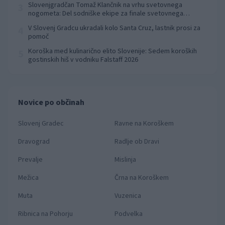
Slovenjgradčan Tomaž Klančnik na vrhu svetovnega
3
nogometa: Del sodniške ekipe za finale svetovnega
prvenstva
V Slovenj Gradcu ukradali kolo Santa Cruz, lastnik prosi za
4
pomoč
Koroška med kulinarično elito Slovenije: Sedem koroških
5
gostinskih hiš v vodniku Falstaff 2026
Novice po občinah
Slovenj Gradec
Ravne na Koroškem
Dravograd
Radlje ob Dravi
Prevalje
Mislinja
Mežica
Črna na Koroškem
Muta
Vuzenica
Ribnica na Pohorju
Podvelka