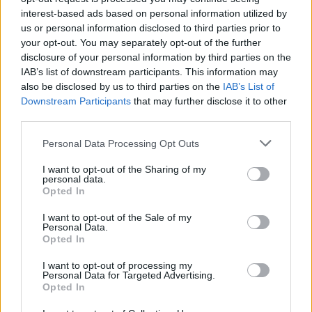
preko QR kode, ali s sporočilom SMS s ključno
interest-based ads based on personal information utilized by
us or personal information disclosed to third parties prior to
besedo ''POMEZIK10'' na 1919.
your opt-out. You may separately opt-out of the further
disclosure of your personal information by third parties on the
IAB’s list of downstream participants. This information may
Organizatorji turnirja so razkrili tudi nagrado za
also be disclosed by us to third parties on the
IAB’s List of
Downstream Participants
that may further disclose it to other
zmagovalca turnirja - igralec, ki bo osvojil 1. mesto na
third parties.
Weclean Cup turnirju, bo prejel Wilson lopar v vrednosti
Please note that this website/app uses one or more Google
Personal Data Processing Opt Outs
services and may gather and store information including but
250 €. Ostale čakajo
bogate praktične nagrade
, ki jih
not limited to your visit or usage behaviour. You may click to
I want to opt-out of the Sharing of my
personal data.
poklanjajo
Intertehna d.o.o., Koroške Novice,
grant or deny consent to Google and its third-party tags to
Opted In
use your data for below specified purposes in below Google
Prodajalna David, AP Gin, ProTenis.si, Zenit
consent section.
I want to opt-out of the Sale of my
Personal Data.
Performance, Grafika BL3K in drugi.
Opted In
I want to opt-out of processing my
Personal Data for Targeted Advertising.
Opted In