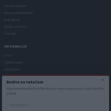
Slovenj Gradec
Ravne na Koroškem
Dravograd
Radlje ob Dravi
Prevalje
INFORMACIJE
O nas
Oglaševanje
Zaposlitev
Pravno obvestilo
×
Bodite na tekočem
Zasebnost in piškotki
Najpomembnejše Koroške Novice novice naravnost v vaš e-poštni
Storitve
predal.
Naročnine
Pogoji uporabe