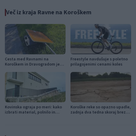
Več iz kraja Ravne na Koroškem
Cesta med Ravnami na
Freestyle navdušuje s poletno
Koroškem in Dravogradom je
prilagojenimi cenami koles
predčasno odprta za promet
Kovinska ograja po meri: kako
Koroške reke so opazno upadle,
izbrati material, polnilo in
zadnja dva tedna skoraj brez
izvedbo
dežja