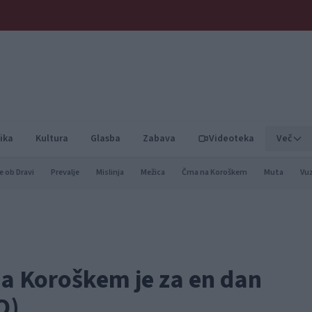
ika
Kultura
Glasba
Zabava
Videoteka
Več
e ob Dravi
Prevalje
Mislinja
Mežica
Črna na Koroškem
Muta
Vu
 na Koroškem je za en dan
O)