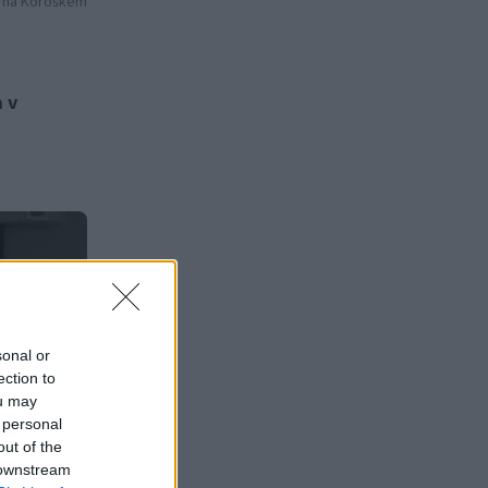
a na Koroškem
 v
sonal or
ection to
ou may
 personal
out of the
 downstream