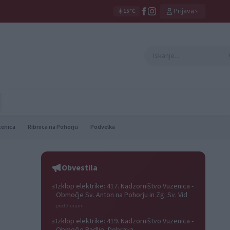
Prijava
☀️
15°C
zenica
Ribnica na Pohorju
Podvelka
Obvestila
Izklop elektrike: 417. Nadzorništvo Vuzenica -
⚡
Območje Sv. Anton na Pohorju in Zg. Sv. Vid
pred 3 urami
Izklop elektrike: 419. Nadzorništvo Vuzenica -
⚡