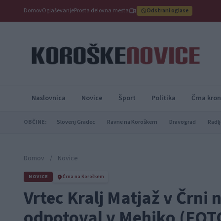
Domov
Oglaševanje
Prosta delovna mesta
Odstrani oglase
Naslovnica
Novice
Šport
Politika
Črna kron
OBČINE:
Slovenj Gradec
Ravne na Koroškem
Dravograd
Radlj
Domov
/
Novice
NOVICE
Črna na Koroškem
Vrtec Kralj Matjaž v Črni
odpotoval v Mehiko (FOT