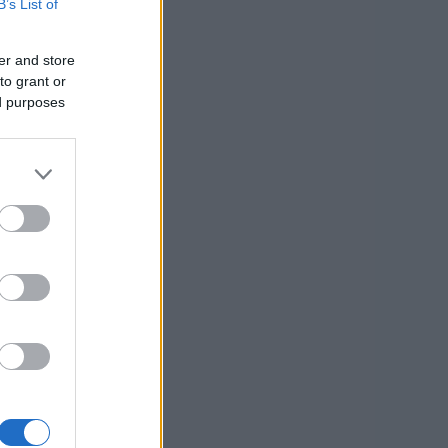
B’s List of
er and store
to grant or
ed purposes