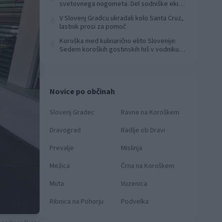
svetovnega nogometa: Del sodniške ekipe
za finale svetovnega prvenstva
V Slovenj Gradcu ukradali kolo Santa Cruz,
4
lastnik prosi za pomoč
Koroška med kulinarično elito Slovenije:
5
Sedem koroških gostinskih hiš v vodniku
Falstaff 2026
Novice po občinah
Slovenj Gradec
Ravne na Koroškem
Dravograd
Radlje ob Dravi
Prevalje
Mislinja
Mežica
Črna na Koroškem
Muta
Vuzenica
Ribnica na Pohorju
Podvelka