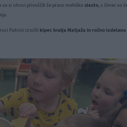
o si otroci privoščili še pravo mehiško
siesto
, s čimer so š
nja.
ci Patricii izročili
kipec kralja Matjaža in ročno izdelano