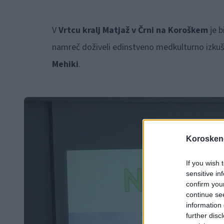
V
Vrtcu kralj Matjaž v Črni na Koroškem
je b
namreč doživeli edinstveno medkulturno izkušnj
Mehiki
.
Koroskeno
If you wish 
sensitive in
confirm you
continue se
information 
further disc