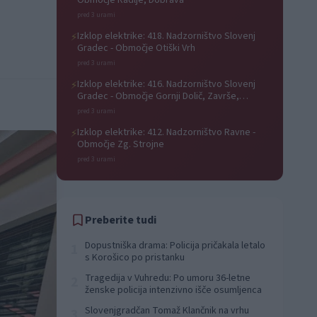
Območje Radlje, Dobrava
pred 3 urami
Izklop elektrike: 418. Nadzorništvo Slovenj
⚡
Gradec - Območje Otiški Vrh
pred 3 urami
Izklop elektrike: 416. Nadzorništvo Slovenj
⚡
Gradec - Območje Gornji Dolič, Završe,
Kozjak, Tolsti vrh pri Mislinji, Srednji Dolič,
pred 3 urami
Paka
Izklop elektrike: 412. Nadzorništvo Ravne -
⚡
Območje Zg. Strojne
pred 3 urami
Preberite tudi
Dopustniška drama: Policija pričakala letalo
1
s Korošico po pristanku
Tragedija v Vuhredu: Po umoru 36-letne
2
ženske policija intenzivno išče osumljenca
Slovenjgradčan Tomaž Klančnik na vrhu
3