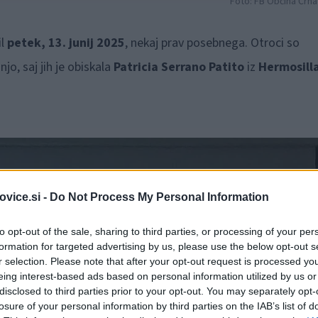
Foto: FB Občina Črn
il
petek, 13. junij 2025
, nekaj prav posebnega. Otroci so
o, saj jih je obiskala
Patricia Serrano Patito
iz
Hermosilla
vice.si -
Do Not Process My Personal Information
to opt-out of the sale, sharing to third parties, or processing of your per
formation for targeted advertising by us, please use the below opt-out s
r selection. Please note that after your opt-out request is processed y
eing interest-based ads based on personal information utilized by us or
disclosed to third parties prior to your opt-out. You may separately opt-
losure of your personal information by third parties on the IAB’s list of