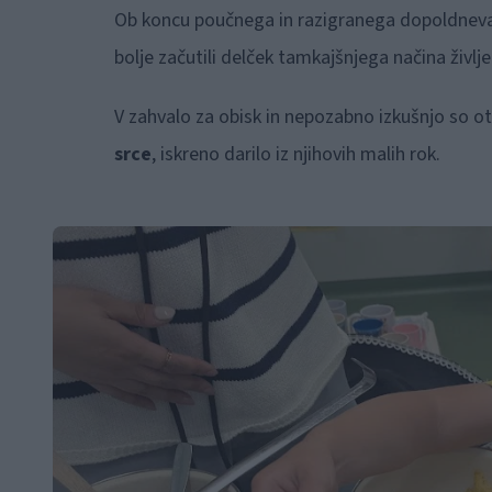
Ob koncu poučnega in razigranega dopoldneva s
bolje začutili delček tamkajšnjega načina življe
V zahvalo za obisk in nepozabno izkušnjo so otro
srce
, iskreno darilo iz njihovih malih rok.