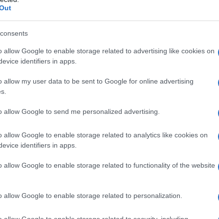
Out
ine
v svoji domovini, je najmlajšim na slikovit in zabaven nači
ško zastavo in grb
, pokazala nekaj značilnih
živali Mehike
,
consents
a nekaj osnovnih
španskih besed
. Dogodek pa so še dodatn
o allow Google to enable storage related to advertising like cookies on
evice identifiers in apps.
ke hrane
.
o allow my user data to be sent to Google for online advertising
s.
to allow Google to send me personalized advertising.
o allow Google to enable storage related to analytics like cookies on
evice identifiers in apps.
o allow Google to enable storage related to functionality of the website
o allow Google to enable storage related to personalization.
o allow Google to enable storage related to security, including