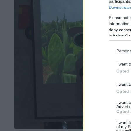
participants
Downstream 
Please note
information 
deny consent
in below Go
Persona
I want t
Opted 
I want t
Opted 
I want 
Advertis
Opted 
I want t
of my P
was col