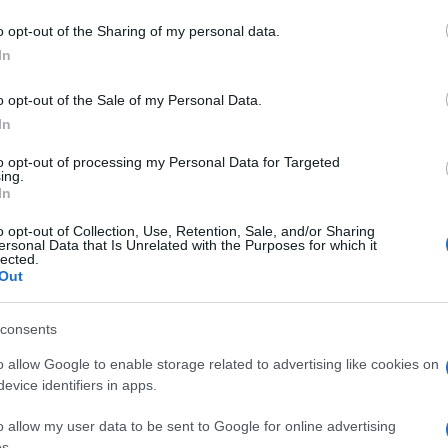
mperature bodo od 29 do 35 °C.
o opt-out of the Sharing of my personal data.
In
perature bodo od 13 do 20, ob morju 22, najvišje dnevne od 3
o opt-out of the Sale of my Personal Data.
In
to opt-out of processing my Personal Data for Targeted
ing.
In
o opt-out of Collection, Use, Retention, Sale, and/or Sharing
e.
ersonal Data that Is Unrelated with the Purposes for which it
lected.
Out
popoldne lahko nastala kakšna ploha ali nevihta.
consents
o allow Google to enable storage related to advertising like cookies on
Preizk
evice identifiers in apps.
o allow my user data to be sent to Google for online advertising
s.