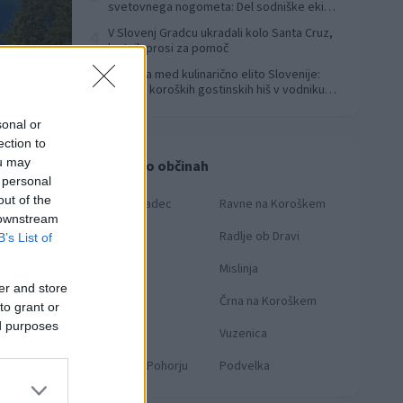
svetovnega nogometa: Del sodniške ekipe
za finale svetovnega prvenstva
V Slovenj Gradcu ukradali kolo Santa Cruz,
4
lastnik prosi za pomoč
Koroška med kulinarično elito Slovenije:
5
Sedem koroških gostinskih hiš v vodniku
Falstaff 2026
sonal or
ection to
ou may
Novice po občinah
 personal
out of the
Slovenj Gradec
Ravne na Koroškem
 downstream
Dravograd
Radlje ob Dravi
B’s List of
Prevalje
Mislinja
er and store
oto: Ivan Pisar
Mežica
Črna na Koroškem
to grant or
ed purposes
Muta
Vuzenica
Ribnica na Pohorju
Podvelka