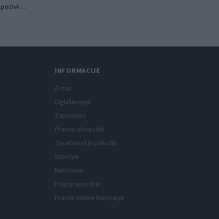
pozivi
mu
INFORMACIJE
O nas
Oglaševanje
Zaposlitev
Pravno obvestilo
Zasebnost in piškotki
Storitve
Naročnine
Pogoji uporabe
Pravila volilne kampanje