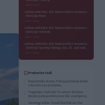
Območje Podkraj
pred 17 urami
Izklop elektrike: 423. Nadzorništvo Vuzenica -
⚡
Območje Mute
pred 17 urami
Izklop elektrike: 422. Nadzorništvo Vuzenica -
⚡
Območje Vuhreda
pred 17 urami
Izklop elektrike: 420. Nadzorništvo Vuzenica -
⚡
Območje Spodnja Vižinga, Vas, Št. Janž nad
Radljami, Suhi Vrh, Dobrava
pred 17 urami
Preberite tudi
Dopustniška drama: Policija pričakala letalo
1
s Korošico po pristanku
Tragedija v Vuhredu: Po umoru 36-letne
2
ženske policija intenzivno išče osumljenca
Slovenjgradčan Tomaž Klančnik na vrhu
3