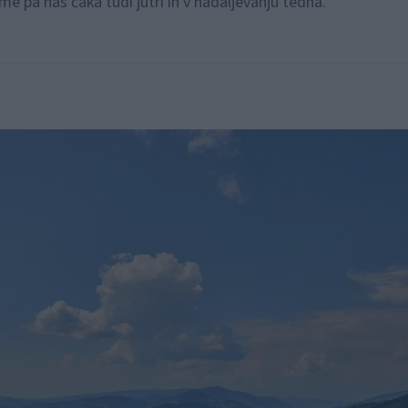
me pa nas čaka tudi jutri in v nadaljevanju tedna.