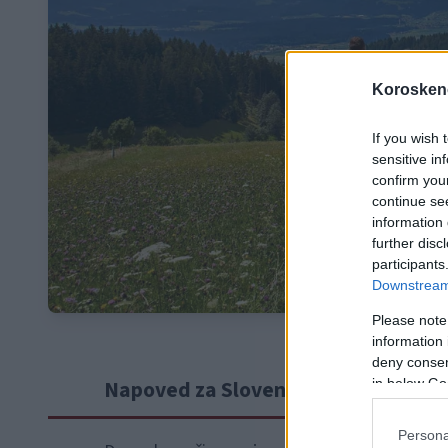
Koroskeno
If you wish 
sensitive in
confirm you
continue se
information 
further disc
participants
Downstream 
Please note
information 
deny consent
Napoved za Slovenijo
in below Go
Persona