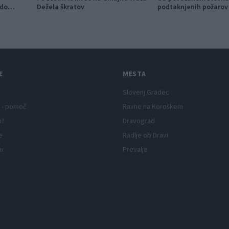
 do
Dežela škratov
podtaknjenih požarov 
občanom k takojšnje
obveščanju policije
E
MESTA
Slovenj Gradec
 - pomoč
Ravne na Koroškem
p?
Dravograd
e
Radlje ob Dravi
ni
Prevalje