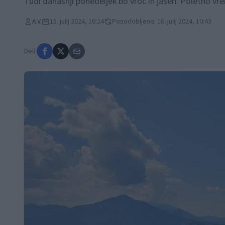
Tudi današnji ponedeljek bo vroč in jasen. Poletno vre
A.V.
15. julij 2024, 10:24
Posodobljeno: 16. julij 2024, 10:43
Deli: