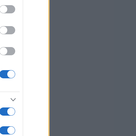
0
usi zdaj