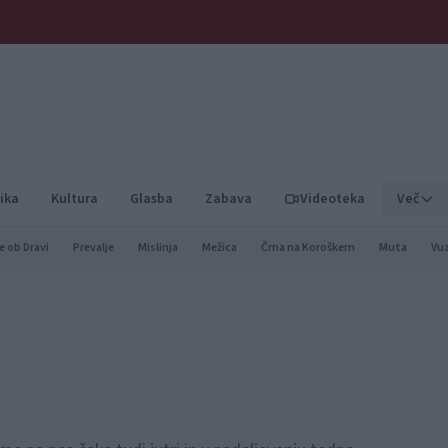
ika
Kultura
Glasba
Zabava
Videoteka
Več
e ob Dravi
Prevalje
Mislinja
Mežica
Črna na Koroškem
Muta
Vu