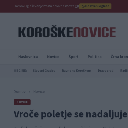
Domov
Oglaševanje
Prosta delovna mesta
Odstrani oglase
Naslovnica
Novice
Šport
Politika
Črna kron
OBČINE:
Slovenj Gradec
Ravne na Koroškem
Dravograd
Radlj
Domov
/
Novice
NOVICE
Vroče poletje se nadaljuje