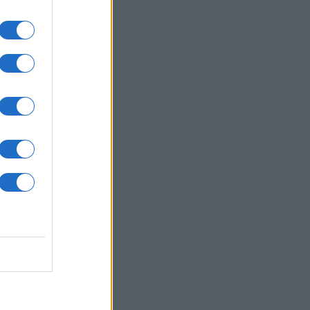
ihto
sti.