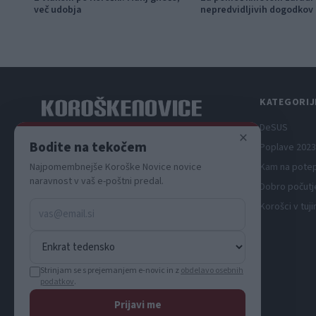
več udobja
nepredvidljivih dogodkov
115.000 evrov sredstev
KATEGORIJ
DeSUS
×
Spletni medij koroških dogodkov.
Bodite na tekočem
Poplave 2023
Kam na pote
Najpomembnejše Koroške Novice novice
naravnost v vaš e-poštni predal.
Dobro počutj
Korošci v tuji
Strinjam se s prejemanjem e-novic in z
obdelavo osebnih
podatkov
.
Prijavi me