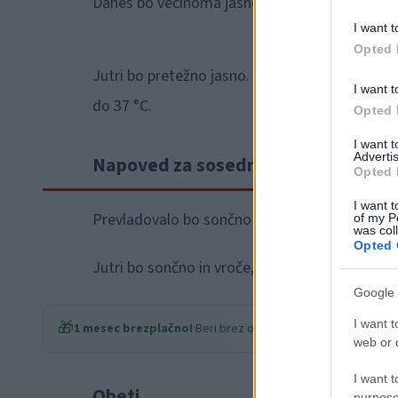
Danes bo večinoma jasno. Najvišje dnevne te
I want t
Opted 
Jutri bo pretežno jasno. Najnižje jutranje tem
I want t
do 37 °C.
Opted 
I want 
Advertis
Napoved za sosednje pokrajine
Opted 
I want t
Prevladovalo bo sončno in vroče poletno vrem
of my P
was col
Opted 
Jutri bo sončno in vroče, predvsem v Alpah bo 
Google 
I want t
🎁
1 mesec brezplačno!
Beri brez oglasov
web or d
I want t
Obeti
purpose