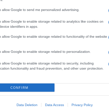
to allow Google to send me personalized advertising.
Slovenije malo manj vroče. Verjetnost za kakšno ploho ali nev
o allow Google to enable storage related to analytics like cookies on
evice identifiers in apps.
o allow Google to enable storage related to functionality of the website
o allow Google to enable storage related to personalization.
ah velika toplotna obremenitev.
o allow Google to enable storage related to security, including
cation functionality and fraud prevention, and other user protection.
CONFIRM
k kazensko odgovoren za javno spodbujanje sovraštva, nasilja ali nestrpno
Data Deletion
Data Access
Privacy Policy
nitimi vsebinami bodo odstranjeni.
Pravila komentiranja →