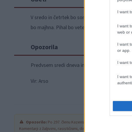
I want 
V sredo in četrtek bo sončno in v notranjosti 
I want t
bo majhna. Pihal bo veter vzhodnih smeri.
web or d
I want t
Opozorila
or app.
I want t
Predvsem sredi dneva in popoldne bo po nižin
I want t
Vir: Arso
authenti
Opozorilo:
Po 297. členu Kazenskega zakonika je posamezni
Komentarji z žaljivimi, rasističnimi, diskriminatornimi ali nezako