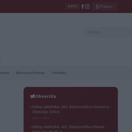
Prijava
☀️
30°C
zenica
Ribnica na Pohorju
Podvelka
Obvestila
Izklop elektrike: 424. Nadzorništvo Vuzenica -
⚡
Območje Orlice
pred 17 urami
Izklop elektrike: 421. Nadzorništvo Ravne -
⚡