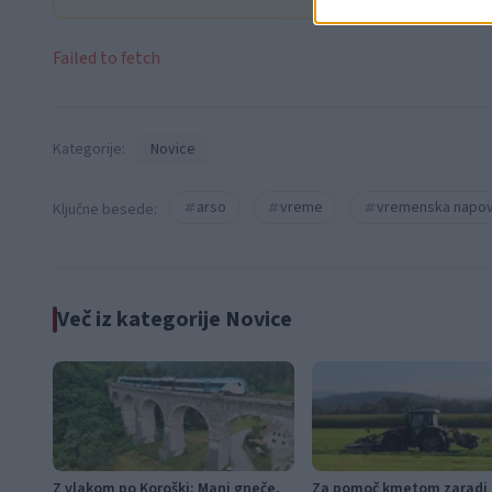
Failed to fetch
Kategorije:
Novice
arso
vreme
vremenska napo
Ključne besede:
Več iz kategorije Novice
Z vlakom po Koroški: Manj gneče,
Za pomoč kmetom zaradi