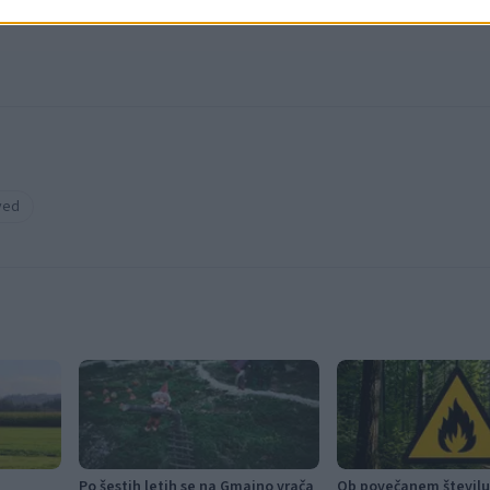
ved
Po šestih letih se na Gmajno vrača
Ob povečanem številu