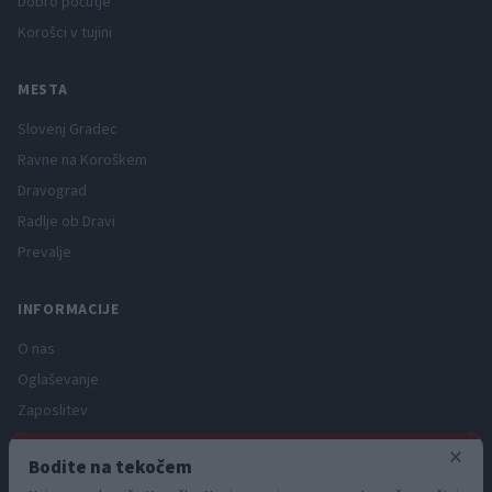
Dobro počutje
Korošci v tujini
MESTA
Slovenj Gradec
Ravne na Koroškem
Dravograd
Radlje ob Dravi
Prevalje
INFORMACIJE
O nas
Oglaševanje
Zaposlitev
Pravno obvestilo
×
Bodite na tekočem
Zasebnost in piškotki