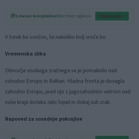
🎁
1 mesec brezplačno!
Beri brez oglasov
Preizkusi zdaj
V torek bo sončno, še nekoliko bolj vroče bo.
Vremenska slika
Območje visokega zračnega se je pomaknilo nad
vzhodno Evropo in Balkan. Hladna fronta je dosegla
zahodno Evropo, pred njo z jugozahodnim vetrom nad
naše kraje doteka zelo topel in dokaj suh zrak.
Napoved za sosednje pokrajine