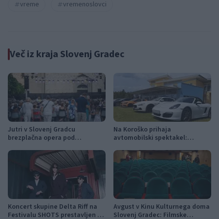
vreme
vremenoslovci
Več iz kraja Slovenj Gradec
Jutri v Slovenj Gradcu
Na Koroško prihaja
brezplačna opera pod
avtomobilski spektakel:
zvezdami: na Trgu svobode bo
Rohnenje motorjev, dvoboji na
zazvenel Ljubezenski napoj
progah in atraktivni Car Meet
Koncert skupine Delta Riff na
Avgust v Kinu Kulturnega doma
Festivalu SHOTS prestavljen na
Slovenj Gradec: Filmske