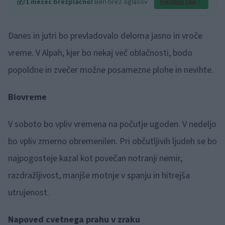
🎁
1 mesec brezplačno!
Beri brez oglasov
Preizkusi zdaj
Danes in jutri bo prevladovalo deloma jasno in vroče
vreme. V Alpah, kjer bo nekaj več oblačnosti, bodo
popoldne in zvečer možne posamezne plohe in nevihte.
Biovreme
V soboto bo vpliv vremena na počutje ugoden. V nedeljo
bo vpliv zmerno obremenilen. Pri občutljivih ljudeh se bo
najpogosteje kazal kot povečan notranji nemir,
razdražljivost, manjše motnje v spanju in hitrejša
utrujenost.
Napoved cvetnega prahu v zraku