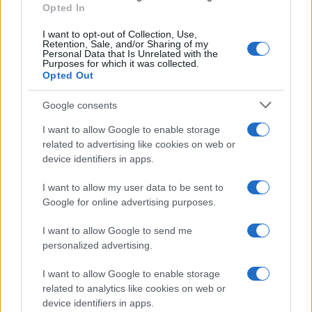
Opted In
alergen, povečana količina zrn je ob njivah.
I want to opt-out of Collection, Use,
Retention, Sale, and/or Sharing of my
Personal Data that Is Unrelated with the
- Pajesen je tujerodna in invazivna vrsta, pogost je v
Purposes for which it was collected.
Opted Out
nižinskih in gričevnatih predelih, predvsem v osrednjem
Google consents
in zahodnem delu Slovenije. Cvetni prah ima alergeni
potencial.
I want to allow Google to enable storage
related to advertising like cookies on web or
device identifiers in apps.
Vir: ARSO
I want to allow my user data to be sent to
Google for online advertising purposes.
I want to allow Google to send me
personalized advertising.
Opozorilo:
Po 297. členu Kazenskega zakonika je
I want to allow Google to enable storage
posameznik kazensko odgovoren za javno spodbujanje
related to analytics like cookies on web or
sovraštva, nasilja ali nestrpnosti. Komentarji z žaljivimi,
device identifiers in apps.