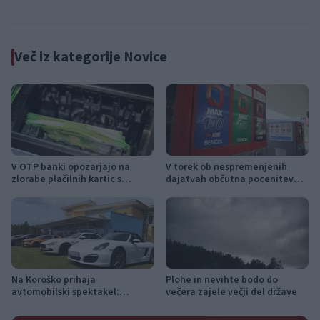
jutri
premiere, napete zgodbe in
počitniški kino
Več iz kategorije Novice
V OTP banki opozarjajo na
V torek ob nespremenjenih
zlorabe plačilnih kartic s
dajatvah občutna pocenitev
skimmingom
goriv
Na Koroško prihaja
Plohe in nevihte bodo do
avtomobilski spektakel:
večera zajele večji del države
Rohnenje motorjev, dvoboji na
progah in atraktivni Car Meet