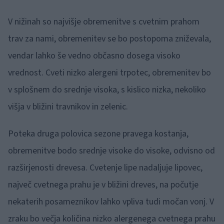
V nižinah so najvišje obremenitve s cvetnim prahom
trav za nami, obremenitev se bo postopoma zniževala,
vendar lahko še vedno občasno dosega visoko
vrednost. Cveti nizko alergeni trpotec, obremenitev bo
v splošnem do srednje visoka, s kislico nizka, nekoliko
višja v bližini travnikov in zelenic.
Poteka druga polovica sezone pravega kostanja,
obremenitve bodo srednje visoke do visoke, odvisno od
razširjenosti drevesa. Cvetenje lipe nadaljuje lipovec,
največ cvetnega prahu je v bližini dreves, na počutje
nekaterih posameznikov lahko vpliva tudi močan vonj. V
zraku bo večja količina nizko alergenega cvetnega prahu