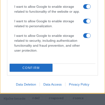
rasističnimi, diskriminatornimi ali nezakonitimi vsebinami bodo
odstranjeni.
Pravila komentiranja →
I want to allow Google to enable storage
related to functionality of the website or app.
Failed to fetch
I want to allow Google to enable storage
related to personalization.
I want to allow Google to enable storage
Občine:
Slovenj Gradec
Dravograd
related to security, including authentication
functionality and fraud prevention, and other
Ravne na Koroškem
Radlje ob Dravi
Mislinja
user protection.
Prevalje
Mežica
Črna na Koroškem
Vuzenica
Muta
Ribnica na Pohorju
Podvelka
CONFIRM
Kategorije:
Novice
Novice
Novice
Novice
Data Deletion
Data Access
Privacy Policy
Novice
dež
napoved
sonce
Ključne besede: