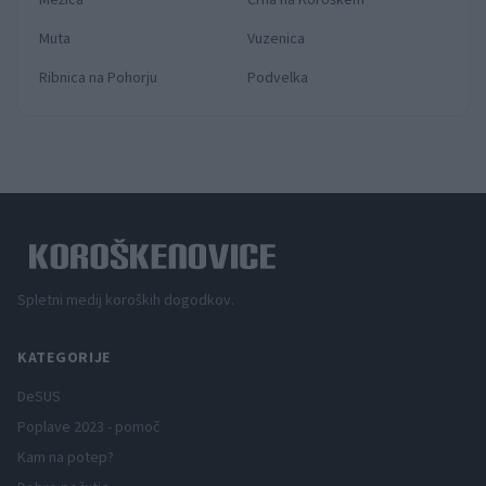
Muta
Vuzenica
Ribnica na Pohorju
Podvelka
Spletni medij koroških dogodkov.
KATEGORIJE
DeSUS
Poplave 2023 - pomoč
Kam na potep?