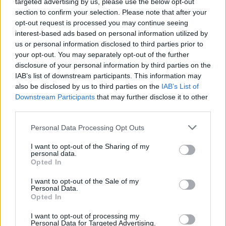
targeted advertising by us, please use the below opt-out
poveča pri košnji, žetvi in drugih opravilih na poljih.
section to confirm your selection. Please note that after your
opt-out request is processed you may continue seeing
interest-based ads based on personal information utilized by
Dobro je vedeti:
us or personal information disclosed to third parties prior to
your opt-out. You may separately opt-out of the further
- Pravi kostanj je brezi sorodno drevo. Cvetni prah lahko
disclosure of your personal information by third parties on the
IAB’s list of downstream participants. This information may
v nekaterih primerih povzroča težave preobčutljivim na
also be disclosed by us to third parties on the
IAB’s List of
Downstream Participants
that may further disclose it to other
brezo.
third parties.
Please note that this website/app uses one or more Google
- S košnjo se na splošno zmanjša obremenitev s
Personal Data Processing Opt Outs
services and may gather and store information including but
cvetnim prahom trav, negovane travnate površine v
not limited to your visit or usage behaviour. You may click to
I want to opt-out of the Sharing of my
personal data.
grant or deny consent to Google and its third-party tags to
naseljih pripomorejo k nižjim lokalnim obremenitvam in
Opted In
use your data for below specified purposes in below Google
zmanjšanju neposrednega vira za prenos v notranje
consent section.
I want to opt-out of the Sale of my
Personal Data.
prostore.
Opted In
I want to opt-out of processing my
- V družino trav uvrščamo tudi žita, cvetni prah je
Personal Data for Targeted Advertising.