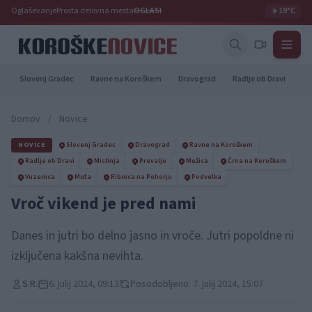
Oglaševanje
Prosta delovna mesta
OGLASI
☀️
19°C
Slovenj Gradec
Ravne na Koroškem
Dravograd
Radlje ob Dravi
Pr
Domov
/
Novice
NOVICE
Slovenj Gradec
Dravograd
Ravne na Koroškem
Radlje ob Dravi
Mislinja
Prevalje
Mežica
Črna na Koroškem
Vuzenica
Muta
Ribnica na Pohorju
Podvelka
Vroč vikend je pred nami
Danes in jutri bo delno jasno in vroče. Jutri popoldne ni
izključena kakšna nevihta.
S.R.
6. julij 2024, 09:13
Posodobljeno: 7. julij 2024, 15:07