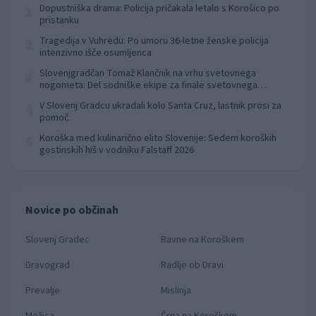
Dopustniška drama: Policija pričakala letalo s Korošico po
1
pristanku
Tragedija v Vuhredu: Po umoru 36-letne ženske policija
2
intenzivno išče osumljenca
Slovenjgradčan Tomaž Klančnik na vrhu svetovnega
3
nogometa: Del sodniške ekipe za finale svetovnega
prvenstva
V Slovenj Gradcu ukradali kolo Santa Cruz, lastnik prosi za
4
pomoč
Koroška med kulinarično elito Slovenije: Sedem koroških
5
gostinskih hiš v vodniku Falstaff 2026
Novice po občinah
Slovenj Gradec
Ravne na Koroškem
Dravograd
Radlje ob Dravi
Prevalje
Mislinja
Mežica
Črna na Koroškem