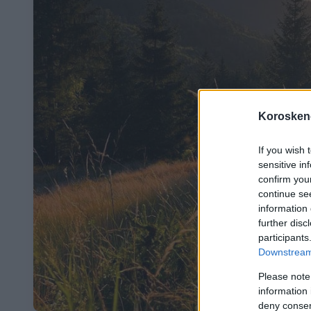
Koroskeno
If you wish 
sensitive in
confirm you
continue se
information 
further disc
participants
Downstream 
Please note
information 
deny consent