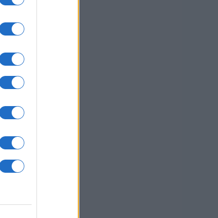
rom
usi zdaj
ale