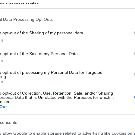
ogle consent section.
F
l Data Processing Opt Outs
em večinoma šibka burja. Najvišje dnevne temperature bodo 
. Ponoči bodo padavine ponehale, do jutra se bo delno
o opt-out of the Sharing of my personal data.
In
 spremenljivo oblačnostjo. Na severovzhodu bodo že dopoldn
sredi dneva in popoldne možne tudi drugod. Ponekod bo piha
o opt-out of the Sale of my Personal Data.
In
a. Najnižje jutranje temperature bodo od 13 do 20, najvišje
to opt-out of processing my Personal Data for Targeted
nj Celzija.
ing.
In
o opt-out of Collection, Use, Retention, Sale, and/or Sharing
ersonal Data that Is Unrelated with the Purposes for which it
groženost naravnega okolja.
lected.
Out
Burja na Primorskem bo ponehala. Predvsem jutra bodo nekol
consents
o allow Google to enable storage related to advertising like cookies on