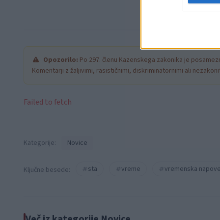
Opozorilo:
Po 297. členu Kazenskega zakonika je posamezni
Komentarji z žaljivimi, rasističnimi, diskriminatornimi ali nezako
Failed to fetch
Kategorije:
Novice
sta
vreme
vremenska napov
Ključne besede:
Več iz kategorije Novice