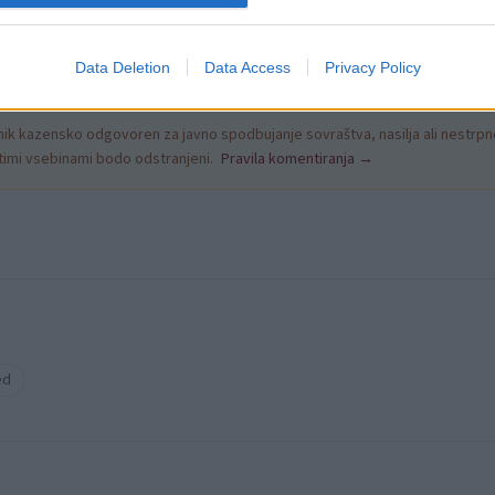
Data Deletion
Data Access
Privacy Policy
k kazensko odgovoren za javno spodbujanje sovraštva, nasilja ali nestrpno
nitimi vsebinami bodo odstranjeni.
Pravila komentiranja →
ed