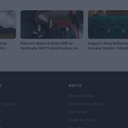
enja
Koncert skupine Delta Riff na
Avgust v Kinu Kultur
ični
Festivalu SHOTS prestavljen na
Slovenj Gradec: Films
jutri
napete zgodbe in poči
E
MESTA
Slovenj Gradec
 - pomoč
Ravne na Koroškem
p?
Dravograd
e
Radlje ob Dravi