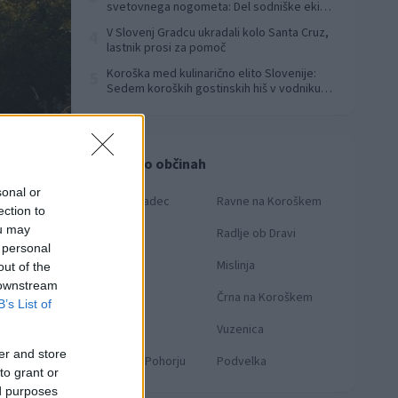
svetovnega nogometa: Del sodniške ekipe
za finale svetovnega prvenstva
V Slovenj Gradcu ukradali kolo Santa Cruz,
4
lastnik prosi za pomoč
Koroška med kulinarično elito Slovenije:
5
Sedem koroških gostinskih hiš v vodniku
Falstaff 2026
Novice po občinah
sonal or
Slovenj Gradec
Ravne na Koroškem
ection to
ou may
Dravograd
Radlje ob Dravi
 personal
Prevalje
Mislinja
out of the
 downstream
Mežica
Črna na Koroškem
B’s List of
Muta
Vuzenica
er and store
Ribnica na Pohorju
Podvelka
to grant or
ed purposes