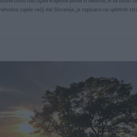
ldne bodo nastajale krajevne plohe in nevihte, ki se bodo z
ehodno zajele večji del Slovenije, je zapisano na spletnih st