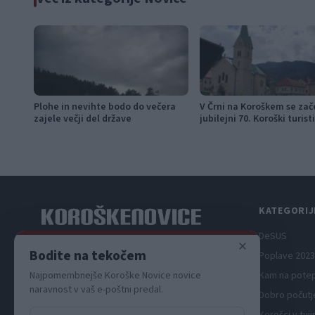
Plohe in nevihte bodo do večera
V Črni na Koroškem se zač
zajele večji del države
jubilejni 70. Koroški turist
teden s kar 70 dogodki
KATEGORIJ
DeSUS
×
Spletni medij koroških dogodkov.
Bodite na tekočem
Poplave 2023
Najpomembnejše Koroške Novice novice
Kam na pote
naravnost v vaš e-poštni predal.
Dobro počutj