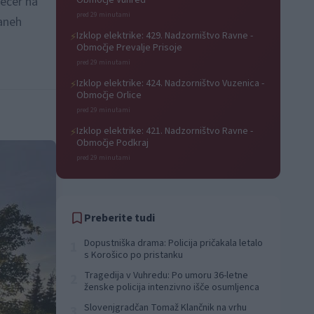
večer na
Območje Vuhred
pred 29 minutami
raneh
Izklop elektrike: 429. Nadzorništvo Ravne -
⚡
Območje Prevalje Prisoje
pred 29 minutami
Izklop elektrike: 424. Nadzorništvo Vuzenica -
⚡
Območje Orlice
pred 29 minutami
Izklop elektrike: 421. Nadzorništvo Ravne -
⚡
Območje Podkraj
pred 29 minutami
Preberite tudi
Dopustniška drama: Policija pričakala letalo
1
s Korošico po pristanku
Tragedija v Vuhredu: Po umoru 36-letne
2
ženske policija intenzivno išče osumljenca
Slovenjgradčan Tomaž Klančnik na vrhu
3