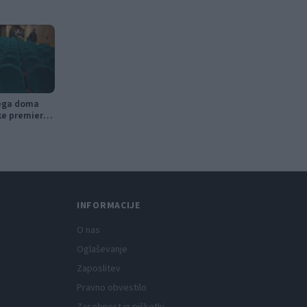
nega doma
ke premiere,
tniški kino
INFORMACIJE
O nas
Oglaševanje
Zaposlitev
Pravno obvestilo