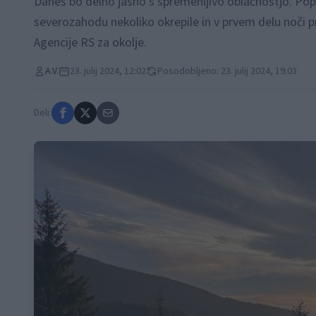
Danes bo delno jasno s spremenljivo oblačnostjo. Popo
severozahodu nekoliko okrepile in v prvem delu noči pr
Agencije RS za okolje.
A.V.
23. julij 2024, 12:02
Posodobljeno: 23. julij 2024, 19:03
Deli: