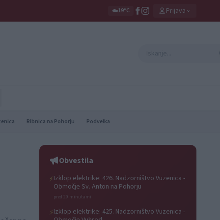
Prijava
☁️
19°C
zenica
Ribnica na Pohorju
Podvelka
Obvestila
Izklop elektrike: 426. Nadzorništvo Vuzenica -
⚡
Območje Sv. Anton na Pohorju
pred 29 minutami
Izklop elektrike: 425. Nadzorništvo Vuzenica -
⚡