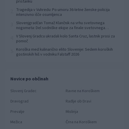
pristanku
Tragedija v Vuhredu: Po umoru 36-letne ženske policija
2
intenzivno išče osumljenca
Slovenjgradčan Tomaž Klančnik na vrhu svetovnega
3
nogometa: Del sodniške ekipe za finale svetovnega
prvenstva
V Slovenj Gradcu ukradali kolo Santa Cruz, lastnik prosi za
4
pomoč
Koroška med kulinarično elito Slovenije: Sedem koroških
5
gostinskih hiš v vodniku Falstaff 2026
Novice po občinah
Slovenj Gradec
Ravne na Koroškem
Dravograd
Radlje ob Dravi
Prevalje
Mislinja
Mežica
Črna na Koroškem