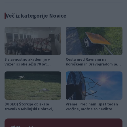
Več iz kategorije Novice
S slavnostno akademijo v
Cesta med Ravnami na
Vuzenici obeležili 70 let
Koroškem in Dravogradom je
Gasilske zveze Dravske doline
predčasno odprta za promet
(VIDEO) Štorklje obiskale
Vreme: Pred nami spet teden
travnik v Mislinjski Dobravi,
vročine, možne so nevihte
Slovenija pa beleži rekordno
leto