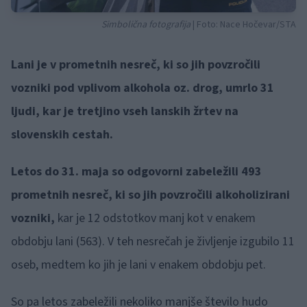
Simbolična fotografija
| Foto: Nace Hočevar/STA
Lani je v prometnih nesreč, ki so jih povzročili
vozniki pod vplivom alkohola oz. drog, umrlo 31
ljudi, kar je tretjino vseh lanskih žrtev na
slovenskih cestah.
Letos do 31. maja so odgovorni zabeležili 493
prometnih nesreč, ki so jih povzročili alkoholizirani
vozniki,
kar je 12 odstotkov manj kot v enakem
obdobju lani (563). V teh nesrečah je življenje izgubilo 11
oseb, medtem ko jih je lani v enakem obdobju pet.
So pa letos zabeležili nekoliko manjše število hudo