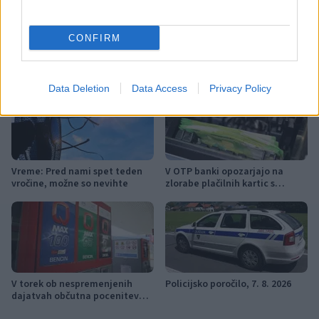
CONFIRM
Več iz kraja Slovenija
Data Deletion
Data Access
Privacy Policy
Vreme: Pred nami spet teden
V OTP banki opozarjajo na
vročine, možne so nevihte
zlorabe plačilnih kartic s
skimmingom
V torek ob nespremenjenih
Policijsko poročilo, 7. 8. 2026
dajatvah občutna pocenitev
goriv