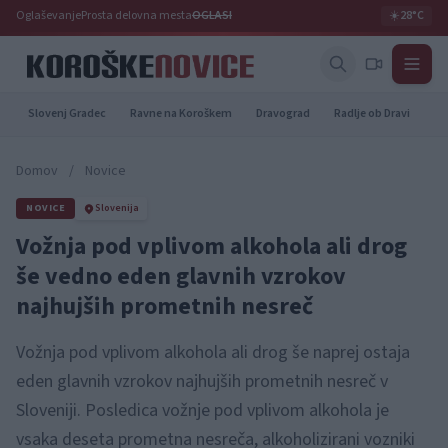
Oglaševanje
Prosta delovna mesta
OGLASI
☀️
28°C
Slovenj Gradec
Ravne na Koroškem
Dravograd
Radlje ob Dravi
Pr
Domov
/
Novice
NOVICE
Slovenija
Vožnja pod vplivom alkohola ali drog
še vedno eden glavnih vzrokov
najhujših prometnih nesreč
Vožnja pod vplivom alkohola ali drog še naprej ostaja
eden glavnih vzrokov najhujših prometnih nesreč v
Sloveniji. Posledica vožnje pod vplivom alkohola je
vsaka deseta prometna nesreča, alkoholizirani vozniki