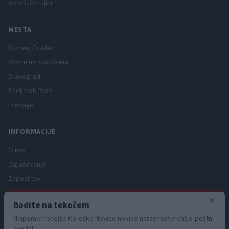
Korošci v tujini
MESTA
Slovenj Gradec
Ravne na Koroškem
Dravograd
Radlje ob Dravi
Prevalje
INFORMACIJE
O nas
Oglaševanje
Zaposlitev
Pravno obvestilo
×
Bodite na tekočem
Zasebnost in piškotki
Najpomembnejše Koroške Novice novice naravnost v vaš e-poštni
Storitve