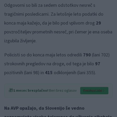
Odgovorni so bili za sedem odstotkov nesreč s
tragičnimi posledicami. Za letošnje leto podatki do
konca maja kažejo, da je bilo pod vplivom drog
29
povzročiteljev prometnih nesreč, pri čemer je ena oseba
izgubila življenje.
Policisti so do konca maja letos odredili
790
(lani 702)
strokovnih pregledov na droge, od tega je bilo
97
pozitivnih (lani 98) in
415
odklonjenih (lani 355).
🎁
1 mesec brezplačno!
Beri brez oglasov
Preizkusi zdaj
Na AVP opažajo, da Slovenijo še vedno