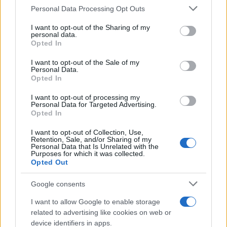
Please note that this website/app uses one or more Google
Personal Data Processing Opt Outs
tudi
rehabilitacijski programi za voznike
, ki so vozili
services and may gather and store information including but
not limited to your visit or usage behaviour. You may click to
I want to opt-out of the Sharing of my
pod vplivom alkohola ali drog. Letno se jih udeleži okoli
personal data.
grant or deny consent to Google and its third-party tags to
Opted In
4000
voznikov.
use your data for below specified purposes in below Google
consent section.
I want to opt-out of the Sale of my
Personal Data.
Od ponedeljka do prihodnje nedelje bo AVP skupaj
Opted In
s policijo izvaja tudi nacionalno preventivno akcijo
I want to opt-out of processing my
Personal Data for Targeted Advertising.
Varno brez alkohola in drog.
Policija bo v času akcije,
Opted In
ki poteka tudi na ravni EU, poostreno preverjala
I want to opt-out of Collection, Use,
Retention, Sale, and/or Sharing of my
psihofizično stanje voznikov, še posebej v petek, ko bo
Personal Data that Is Unrelated with the
Purposes for which it was collected.
potekal mednarodno usklajen maraton nadzora.
Opted Out
Google consents
Vir: STA
I want to allow Google to enable storage
related to advertising like cookies on web or
device identifiers in apps.