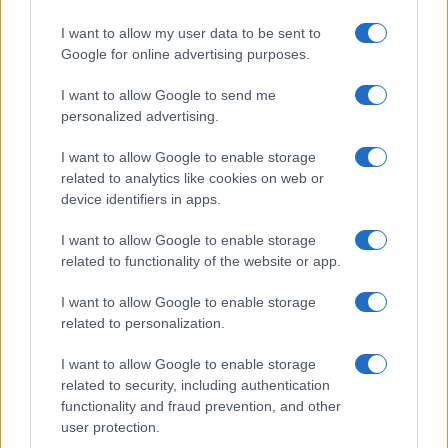
I want to allow my user data to be sent to
Opozorilo:
Po 297. členu Kazenskega zakonika je
Google for online advertising purposes.
posameznik kazensko odgovoren za javno spodbujanje
I want to allow Google to send me
sovraštva, nasilja ali nestrpnosti. Komentarji z žaljivimi,
personalized advertising.
rasističnimi, diskriminatornimi ali nezakonitimi vsebinami bodo
odstranjeni.
Pravila komentiranja →
I want to allow Google to enable storage
related to analytics like cookies on web or
device identifiers in apps.
Failed to fetch
I want to allow Google to enable storage
related to functionality of the website or app.
Občine:
Slovenija
I want to allow Google to enable storage
related to personalization.
Kategorije:
Novice
I want to allow Google to enable storage
related to security, including authentication
agencija za varnost prometa
alkohol
Ključne besede:
functionality and fraud prevention, and other
user protection.
avp
droge
policija
prometne nesreče