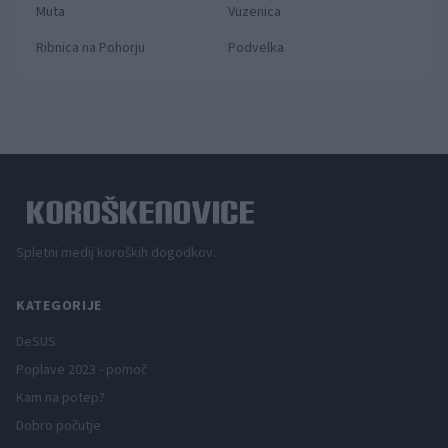
Muta
Vuzenica
Ribnica na Pohorju
Podvelka
Spletni medij koroških dogodkov.
KATEGORIJE
DeSUS
Poplave 2023 - pomoč
Kam na potep?
Dobro počutje