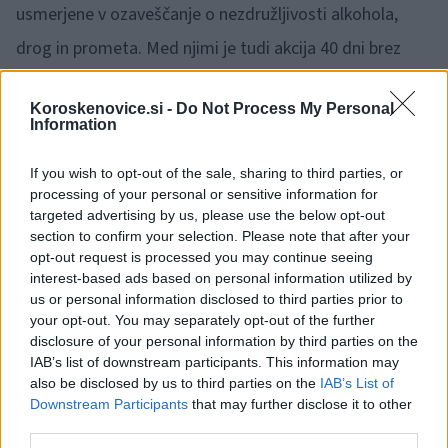
usmerjene v ozaveščanje o nezdružljivosti alkohola,
drog in prometa. Med njimi je tudi akcija 40 dni brez
alkohola, ki jo organizira Slovenska Karitas skupaj s
Koroskenovice.si -
Do Not Process My Personal
partnerskimi organizacijami.
Information
If you wish to opt-out of the sale, sharing to third parties, or
Posebno pozornost namenja mladim
processing of your personal or sensitive information for
targeted advertising by us, please use the below opt-out
voznikom v okviru delavnic za srednješolce
section to confirm your selection. Please note that after your
Vozimo pametno.
V okviru programa Sožitje za
opt-out request is processed you may continue seeing
starejše ter delavnic za e-kolesarje AVP v juniju
interest-based ads based on personal information utilized by
us or personal information disclosed to third parties prior to
dodatno opozarja na nevarnosti in tveganja
your opt-out. You may separately opt-out of the further
vožnje ter sodelovanja v prometu pod vplivom
disclosure of your personal information by third parties on the
IAB’s list of downstream participants. This information may
alkohola in drugih psihoaktivnih snovi.
also be disclosed by us to third parties on the
IAB’s List of
Downstream Participants
that may further disclose it to other
third parties.
Pomemben del preventivnega dela AVP predstavljajo