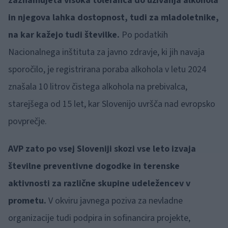
zaznamujeta visoka toleranca do uživanja alkohola
in njegova lahka dostopnost, tudi za mladoletnike,
na kar kažejo tudi številke.
Po podatkih
Nacionalnega inštituta za javno zdravje, ki jih navaja
sporočilo, je registrirana poraba alkohola v letu 2024
znašala 10 litrov čistega alkohola na prebivalca,
starejšega od 15 let, kar Slovenijo uvršča nad evropsko
povprečje.
AVP zato po vsej Sloveniji skozi vse leto izvaja
številne preventivne dogodke in terenske
aktivnosti za različne skupine udeležencev v
prometu.
V okviru javnega poziva za nevladne
organizacije tudi podpira in sofinancira projekte,