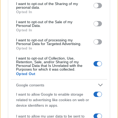
not limited to your visit or usage behaviour. You may click to
I want to opt-out of the Sharing of my
zunanji minister Rupel je potrdil, da ga takšno delo
personal data.
grant or deny consent to Google and its third-party tags to
Opted In
zanima. Vlada naj bi o imenovanju po nekaterih
use your data for below specified purposes in below Google
consent section.
I want to opt-out of the Sale of my
napovedih odločala danes.
Personal Data.
Opted In
Vir: STA, Vlada RS, Sledilnik za covid-19
I want to opt-out of processing my
Personal Data for Targeted Advertising.
Opted In
I want to opt-out of Collection, Use,
Retention, Sale, and/or Sharing of my
Personal Data that Is Unrelated with the
Purposes for which it was collected.
Opted Out
Opozorilo:
Po 297. členu Kazenskega zakonika je
posameznik kazensko odgovoren za javno spodbujanje
Google consents
sovraštva, nasilja ali nestrpnosti. Komentarji z žaljivimi,
rasističnimi, diskriminatornimi ali nezakonitimi vsebinami bodo
I want to allow Google to enable storage
odstranjeni.
Pravila komentiranja →
related to advertising like cookies on web or
device identifiers in apps.
Failed to fetch
I want to allow my user data to be sent to