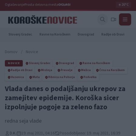
Oglaševanje
Prosta delovna mesta
OGLASI
☀️
20°C
Slovenj Gradec
Ravne na Koroškem
Dravograd
Radlje ob Dravi
Pr
Domov
/
Novice
NOVICE
Slovenj Gradec
Dravograd
Ravne na Koroškem
Radlje ob Dravi
Mislinja
Prevalje
Mežica
Črna na Koroškem
Vuzenica
Muta
Ribnica na Pohorju
Podvelka
Vlada danes o podaljšanju ukrepov za
zamejitev epidemije. Koroška sicer
izpolnjuje pogoje za zeleno fazo
redna seja vlade
D.K.
19. maj 2021, 04:16
Posodobljeno: 19. maj 2021, 16:39