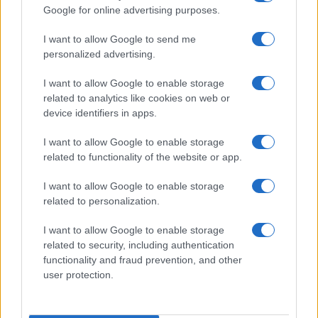
Google for online advertising purposes.
I want to allow Google to send me
Občine:
Slovenj Gradec
Dravograd
personalized advertising.
Ravne na Koroškem
Radlje ob Dravi
Mislinja
I want to allow Google to enable storage
related to analytics like cookies on web or
Prevalje
Mežica
Črna na Koroškem
Vuzenica
device identifiers in apps.
Muta
Ribnica na Pohorju
Podvelka
I want to allow Google to enable storage
related to functionality of the website or app.
Kategorije:
Novice
Novice
Novice
Novice
I want to allow Google to enable storage
Novice
related to personalization.
koronavirus
vlada
Ključne besede:
I want to allow Google to enable storage
related to security, including authentication
functionality and fraud prevention, and other
user protection.
Več iz kraja Slovenj Gradec