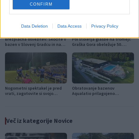
CONFIRM
Data Deletion
Data Access
Privacy Policy
Brezplačna osvežitev: Skočite v
Pol stoletja glasbe na tromeji:
bazen v Slovenj Gradcu in na
Graška Gora obeležuje 50.
Ravnah
jubilejni festival narodno-
zabavne glasbe
Nogometni spektakel je pred
Obratovanje bazenov
vrati, zagotovite si svojo
Aqualatio prilagojeno
vstopnico pravočasno
vremenskim razmeram
Več iz kategorije Novice