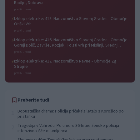
Radlje, Dobrava
pred 6 urami
Izklop elektrike: 418. Nadzorništvo Slovenj Gradec - Območje
⚡
Otiški Vrh
pred 6 urami
Izklop elektrike: 416. Nadzorništvo Slovenj Gradec - Območje
⚡
Gornji Dolič, Završe, Kozjak, Tolsti vrh pri Mislinji, Srednji
Dolič, Paka
pred 6 urami
Izklop elektrike: 412. Nadzorništvo Ravne - Območje Zg.
⚡
Strojne
pred 6 urami
Preberite tudi
Dopustniška drama: Policija pričakala letalo s Korošico po
1
pristanku
Tragedija v Vuhredu: Po umoru 36-letne ženske policija
2
intenzivno išče osumljenca