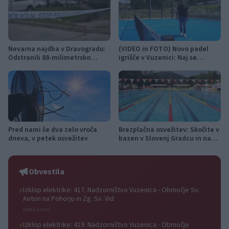
Nevarna najdba v Dravogradu:
(VIDEO in FOTO) Novo padel
Odstranili 88-milimetrsko
igrišče v Vuzenici: Naj se
granato
odštevanje do prvega servisa
začne
Pred nami še dva zelo vroča
Brezplačna osvežitev: Skočite v
dneva, v petek osvežitev
bazen v Slovenj Gradcu in na
Ravnah
Obvestila
Izklop elektrike: 417. Nadzorništvo Vuzenica - Območje Sv.
⚡
Anton na Pohorju in Zg. Sv. Vid
pred 6 urami
Izklop elektrike: 419. Nadzorništvo Vuzenica - Območje
⚡