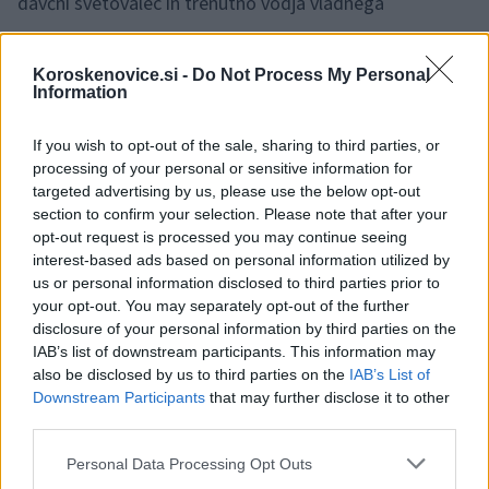
davčni svetovalec in trenutno vodja vladnega
strateškega sveta za debirokratizacijo. Simič je v
soboto za POP TV povedal, da je sprejel povabilo
Koroskenovice.si -
Do Not Process My Personal
Information
finančnega ministra za vodenje uprave, in dodal, da na
If you wish to opt-out of the sale, sharing to third parties, or
položaju ne bo ves mandat. Simič je tedanjo Davčno
processing of your personal or sensitive information for
upravo RS že vodil od začetka leta 2006 do julija 2008,
targeted advertising by us, please use the below opt-out
section to confirm your selection. Please note that after your
ko je odstopil. Furs trenutno začasno vodi Simon
opt-out request is processed you may continue seeing
Starček.
interest-based ads based on personal information utilized by
us or personal information disclosed to third parties prior to
your opt-out. You may separately opt-out of the further
Na februarskem razpisu za direktorja Jaka ni bil
disclosure of your personal information by third parties on the
IAB’s list of downstream participants. This information may
izbran nihče, zato so razpis ponovili.
Rok za prijavo
also be disclosed by us to third parties on the
IAB’s List of
se izteče 8. junija. Ker se
Sebastjanu Erženu
Downstream Participants
that may further disclose it to other
third parties.
vedejevstvo izteče 1. junija, je svet Jaka vladi predlagal,
Please note that this website/app uses one or more Google
Personal Data Processing Opt Outs
da za v. d. direktorja imenuje
Dimitrija Rupla.
Nekdanji
services and may gather and store information including but