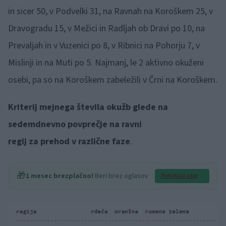
in sicer 50, v Podvelki 31, na Ravnah na Koroškem 25, v
Dravogradu 15, v Mežici in Radljah ob Dravi po 10, na
Prevaljah in v Vuzenici po 8, v Ribnici na Pohorju 7, v
Mislinji in na Muti po 5. Najmanj, le 2 aktivno okuženi
osebi, pa so na Koroškem zabeležili v Črni na Koroškem.
Kriterij mejnega števila okužb glede na
sedemdnevno povprečje na ravni
regij za prehod v različne faze
.
🎁
1 mesec brezplačno!
Beri brez oglasov
Preizkusi zdaj