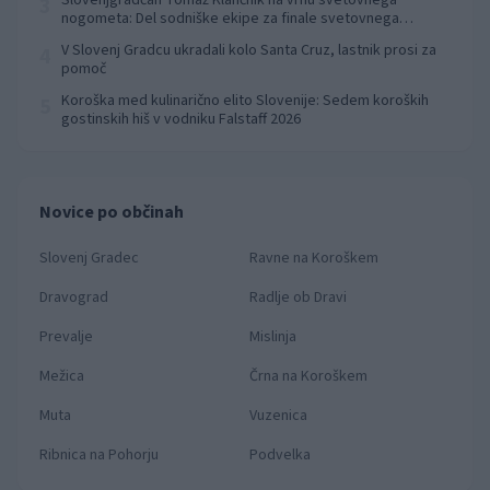
Slovenjgradčan Tomaž Klančnik na vrhu svetovnega
3
nogometa: Del sodniške ekipe za finale svetovnega
prvenstva
V Slovenj Gradcu ukradali kolo Santa Cruz, lastnik prosi za
4
pomoč
Koroška med kulinarično elito Slovenije: Sedem koroških
5
gostinskih hiš v vodniku Falstaff 2026
Novice po občinah
Slovenj Gradec
Ravne na Koroškem
Dravograd
Radlje ob Dravi
Prevalje
Mislinja
Mežica
Črna na Koroškem
Muta
Vuzenica
Ribnica na Pohorju
Podvelka