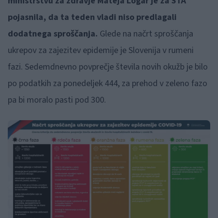
ministrstvu za zdravje Mateja Logar je za STA
pojasnila, da ta teden vladi niso predlagali
dodatnega sproščanja.
Glede na načrt sproščanja
ukrepov za zajezitev epidemije je Slovenija v rumeni
fazi. Sedemdnevno povprečje števila novih okužb je bilo
po podatkih za ponedeljek 444, za prehod v zeleno fazo
pa bi moralo pasti pod 300.