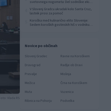
svetovnega nogometa: Del sodniške ekipe
za finale svetovnega prvenstva
V Slovenj Gradcu ukradali kolo Santa Cruz,
4
lastnik prosi za pomoč
Koroška med kulinarično elito Slovenije:
5
Sedem koroških gostinskih hiš v vodniku
Falstaff 2026
Novice po občinah
Slovenj Gradec
Ravne na Koroškem
Dravograd
Radlje ob Dravi
Prevalje
Mislinja
Mežica
Črna na Koroškem
Muta
Vuzenica
Foto: Vlada RS
Ribnica na Pohorju
Podvelka