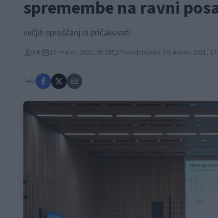
spremembe na ravni posam
večjih sproščanj ni pričakovati
D.K.
10. marec 2021, 09:29
Posodobljeno: 10. marec 2021, 17
Deli: