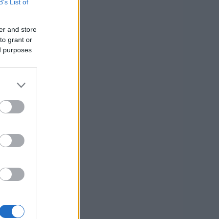
B’s List of
er and store
to grant or
ed purposes
v
o
čje