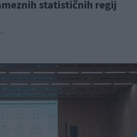
eznih statističnih regij
:21