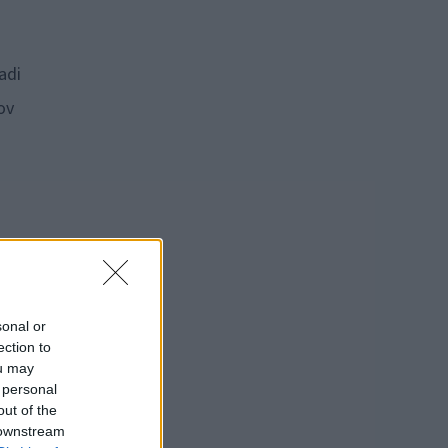
adi
ov
sonal or
ection to
ou may
 personal
out of the
 downstream