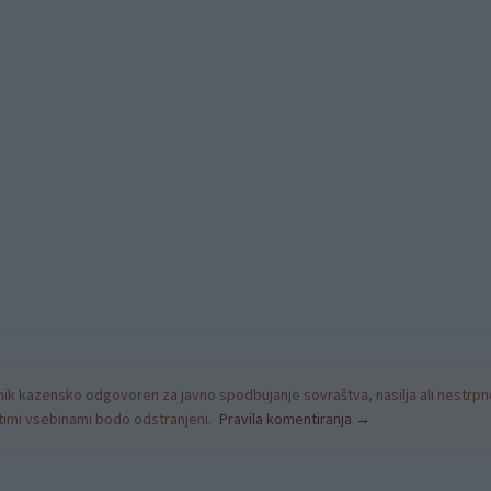
k kazensko odgovoren za javno spodbujanje sovraštva, nasilja ali nestrpno
nitimi vsebinami bodo odstranjeni.
Pravila komentiranja →