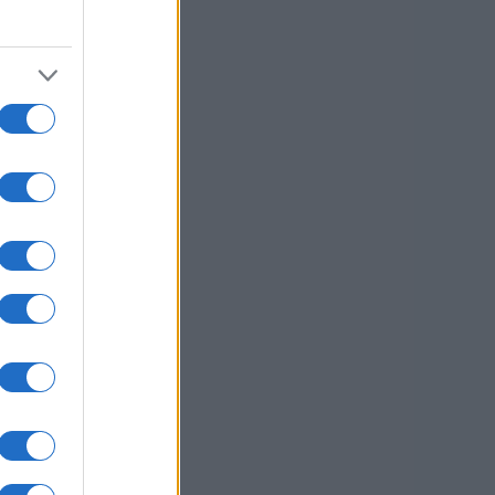
o
 za
usi zdaj