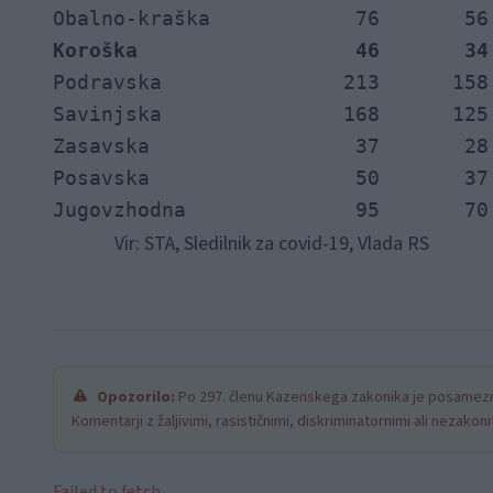
Koroška                  46       34
Podravska               213      158

Savinjska               168      125

Zasavska                 37       28

Posavska                 50       37

Jugovzhodna              95       70
Vir: STA, Sledilnik za covid-19, Vlada RS
Opozorilo:
Po 297. členu Kazenskega zakonika je posamezni
Komentarji z žaljivimi, rasističnimi, diskriminatornimi ali nezako
Failed to fetch