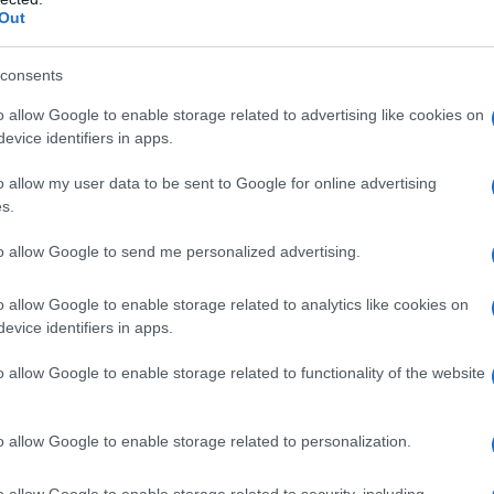
Out
razmišljajo, da bi razrahljali ukrep prepovedi gibanja v
consents
dni regiji. "
A najprej nameravamo preveriti, kakšen vpliv b
o allow Google to enable storage related to advertising like cookies on
ogovoru za STA povedal minister
Aleš Hojs
.
evice identifiers in apps.
o allow my user data to be sent to Google for online advertising
s.
nija ne izpolnjuje več pogojev za rumeno fazo, Koroška pa ne
la tudi kakšne spremembe na ravni posameznih statističnih
to allow Google to send me personalized advertising.
o allow Google to enable storage related to analytics like cookies on
evice identifiers in apps.
Preizk
o allow Google to enable storage related to functionality of the website
49 novih okužb, podatke za torek še čakamo. Glede na
o allow Google to enable storage related to personalization.
h na Koroškem potrdili skupno 246 novih okužb, na dan
o allow Google to enable storage related to security, including