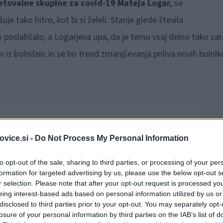
vetovalne skupine za covid-19 Mateja Logar,
se
je tako hitro, kot bi si želeli. Stanje glede števila
o poslabšalo, a Logarjeva upa, da je temu vsaj delno tako zar
 iz bolnišnic in se bo trend zmanjševanja priliva novih bolnik
vice.si -
Do Not Process My Personal Information
to opt-out of the sale, sharing to third parties, or processing of your per
formation for targeted advertising by us, please use the below opt-out s
r selection. Please note that after your opt-out request is processed y
eing interest-based ads based on personal information utilized by us or
disclosed to third parties prior to your opt-out. You may separately opt-
losure of your personal information by third parties on the IAB’s list of