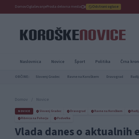
Domov
Oglaševanje
Prosta delovna mesta
Odstrani oglase
Naslovnica
Novice
Šport
Politika
Črna kron
OBČINE:
Slovenj Gradec
Ravne na Koroškem
Dravograd
Radlj
Domov
/
Novice
NOVICE
Slovenj Gradec
Dravograd
Ravne na Koroškem
Radlj
Ribnica na Pohorju
Podvelka
Vlada danes o aktualnih