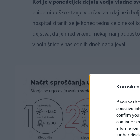
Kot je v ponedeljek dejala vodja vladne s
epidemiološko stanje v državi za zdaj ne izboljšu
hospitaliziranih se je konec tedna celo nekolik
dejstva, da je med vikendi nekaj manj odpustov
v bolnišnice v naslednjih dneh nadaljeval.
Koroskeno
If you wish 
sensitive in
confirm you
continue se
information 
further disc