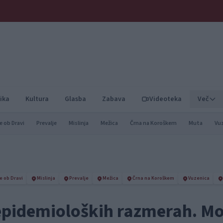
ika
Kultura
Glasba
Zabava
Videoteka
Več
e ob Dravi
Prevalje
Mislinja
Mežica
Črna na Koroškem
Muta
Vu
e ob Dravi
Mislinja
Prevalje
Mežica
Črna na Koroškem
Vuzenica
 epidemioloških razmerah. M