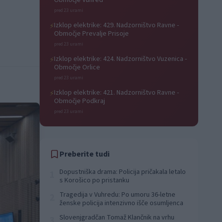
Območje Vuhred
pred 23 urami
Izklop elektrike: 429. Nadzorništvo Ravne -
⚡
Območje Prevalje Prisoje
pred 23 urami
Izklop elektrike: 424. Nadzorništvo Vuzenica -
⚡
Območje Orlice
pred 23 urami
Izklop elektrike: 421. Nadzorništvo Ravne -
⚡
Območje Podkraj
pred 23 urami
Preberite tudi
Dopustniška drama: Policija pričakala letalo
1
s Korošico po pristanku
Tragedija v Vuhredu: Po umoru 36-letne
2
ženske policija intenzivno išče osumljenca
Slovenjgradčan Tomaž Klančnik na vrhu
3