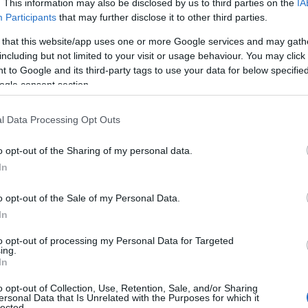
. This information may also be disclosed by us to third parties on the
IA
Participants
that may further disclose it to other third parties.
 that this website/app uses one or more Google services and may gath
including but not limited to your visit or usage behaviour. You may click 
 to Google and its third-party tags to use your data for below specifi
ogle consent section.
l Data Processing Opt Outs
o opt-out of the Sharing of my personal data.
In
o uvrščata v oranžno fazo sproščanja ukrepov
. Za prehod 
oralo pasti pod 600, število hospitaliziranih pa pod 500. P
o opt-out of the Sale of my Personal Data.
In
enje potrebovalo 506 covidnih bolnikov, sedemdnevno povpre
to opt-out of processing my Personal Data for Targeted
ing.
In
i pričakovati,
svetovalna skupina pa bo vladi predlagala
o opt-out of Collection, Use, Retention, Sale, and/or Sharing
ersonal Data that Is Unrelated with the Purposes for which it
lected.