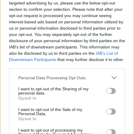
targeted advertising by us, please use the below opt-out
rasističnimi, diskriminatornimi ali nezakonitimi vsebinami bodo
section to confirm your selection. Please note that after your
odstranjeni.
Pravila komentiranja →
opt-out request is processed you may continue seeing
interest-based ads based on personal information utilized by
us or personal information disclosed to third parties prior to
Failed to fetch
your opt-out. You may separately opt-out of the further
disclosure of your personal information by third parties on the
IAB’s list of downstream participants. This information may
also be disclosed by us to third parties on the
IAB’s List of
Občine:
Slovenj Gradec
Dravograd
Downstream Participants
that may further disclose it to other
Ravne na Koroškem
Radlje ob Dravi
Mislinja
third parties.
Prevalje
Mežica
Črna na Koroškem
Vuzenica
Please note that this website/app uses one or more Google
Personal Data Processing Opt Outs
services and may gather and store information including but
Muta
Ribnica na Pohorju
Podvelka
not limited to your visit or usage behaviour. You may click to
I want to opt-out of the Sharing of my
personal data.
grant or deny consent to Google and its third-party tags to
Opted In
use your data for below specified purposes in below Google
Kategorije:
Novice
Novice
Novice
Novice
consent section.
I want to opt-out of the Sale of my
Novice
Personal Data.
Opted In
koronavirus
odlok
okužba
Ključne besede:
I want to opt-out of processing my