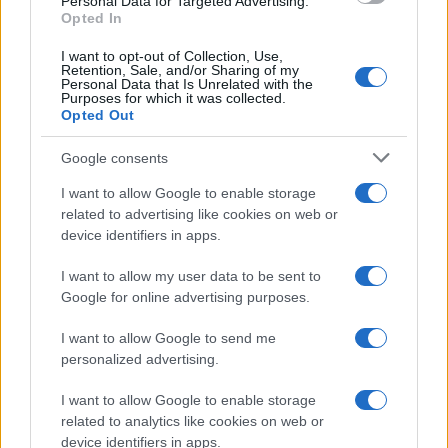
Personal Data for Targeted Advertising.
Opted In
ukrep
I want to opt-out of Collection, Use,
Retention, Sale, and/or Sharing of my
Personal Data that Is Unrelated with the
Purposes for which it was collected.
Opted Out
Več iz kraja Slovenj Gradec
Google consents
I want to allow Google to enable storage
related to advertising like cookies on web or
device identifiers in apps.
I want to allow my user data to be sent to
Jutri v Slovenj Gradcu
Na Koroško prihaja
brezplačna opera pod
avtomobilski spektakel:
Google for online advertising purposes.
zvezdami: na Trgu svobode bo
Rohnenje motorjev, dvoboji na
zazvenel Ljubezenski napoj
progah in atraktivni Car Meet
I want to allow Google to send me
personalized advertising.
I want to allow Google to enable storage
related to analytics like cookies on web or
Koncert skupine Delta Riff na
Avgust v Kinu Kulturnega doma
device identifiers in apps.