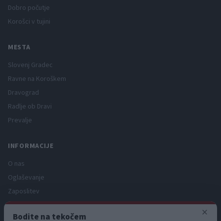
Dobro počutje
Korošci v tujini
MESTA
Slovenj Gradec
Ravne na Koroškem
Dravograd
Radlje ob Dravi
Prevalje
INFORMACIJE
O nas
Oglaševanje
Zaposlitev
Pravno obvestilo
×
Bodite na tekočem
Zasebnost in piškotki