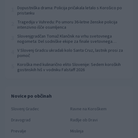
Dopustniška drama: Policija pričakala letalo s Korošico po
1
pristanku
Tragedija v Vuhredu: Po umoru 36-letne ženske policija
2
intenzivno išče osumljenca
Slovenjgradčan Tomaž Klančnik na vrhu svetovnega
3
nogometa: Del sodniške ekipe za finale svetovnega
prvenstva
V Slovenj Gradcu ukradali kolo Santa Cruz, lastnik prosi za
4
pomoč
Koroška med kulinarično elito Slovenije: Sedem koroških
5
gostinskih hiš v vodniku Falstaff 2026
Novice po občinah
Slovenj Gradec
Ravne na Koroškem
Dravograd
Radlje ob Dravi
Prevalje
Mislinja