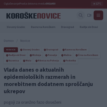
Oglaševanje
Prosta delovna mesta
OGLASI
☀️
12°C
Slovenj Gradec
Ravne na Koroškem
Dravograd
Radlje ob Dravi
Pr
Domov
/
Novice
NOVICE
Slovenj Gradec
Dravograd
Ravne na Koroškem
Radlje ob Dravi
Mislinja
Prevalje
Mežica
Črna na Koroškem
Vuzenica
Muta
Ribnica na Pohorju
Podvelka
Vlada danes o aktualnih
epidemioloških razmerah in
morebitnem dodatnem sproščanju
ukrepov
pogoji za oranžno fazo doseženi