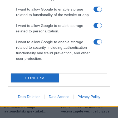
Festivalu SHOTS prestavljen na
Slovenj Gradec: Filmske
jutri
premiere, napete zgodbe in
I want to allow Google to enable storage
počitniški kino
related to functionality of the website or app.
Več iz kategorije Novice
I want to allow Google to enable storage
related to personalization.
I want to allow Google to enable storage
related to security, including authentication
functionality and fraud prevention, and other
user protection.
V OTP banki opozarjajo na
V torek ob nespremenjenih
zlorabe plačilnih kartic s
dajatvah občutna pocenitev
skimmingom
goriv
CONFIRM
Data Deletion
Data Access
Privacy Policy
Na Koroško prihaja
Plohe in nevihte bodo do
avtomobilski spektakel:
večera zajele večji del države
Rohnenje motorjev, dvoboji na