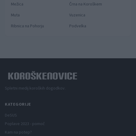
Mežica
Črna na Koroškem
Muta
Vuzenica
Ribnica na Pohorju
Podvelka
Spletni medij koroških dogodkov.
KATEGORIJE
DeSUS
Poplave 2023 - pomoč
Kam na potep?