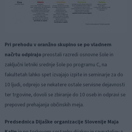
Pri prehodu v oranžno skupino se po vladnem
načrtu odpirajo
preostali razredi osnovne šole in
zaključni letniki srednje šole po programu C, na
fakultetah lahko spet izvajajo izpite in seminarje za do
10 ljudi, odprejo se nekatere ostale servisne dejavnosti
ter trgovine, dovoli se zbiranje do 10 oseb in odpravi se
prepoved prehajanja občinskih meja.
Predsednica Dijaške organizacije Slovenije Maja
Kalin
je po torkovem sestanku dijakov in ravnateljev z