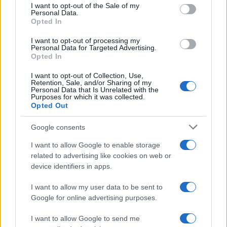
consent section.
I want to opt-out of the Sale of my
Personal Data.
poročilo in ga poslal na sodišče, zato župan verjame, da
Opted In
bo v kratkem razpisan tudi nov datum obravnave za
I want to opt-out of processing my
Personal Data for Targeted Advertising.
spor občine s projektantsko družbo.
Opted In
I want to opt-out of Collection, Use,
Retention, Sale, and/or Sharing of my
Personal Data that Is Unrelated with the
Purposes for which it was collected.
Opted Out
Opozorilo:
Po 297. členu Kazenskega zakonika je
Google consents
posameznik kazensko odgovoren za javno spodbujanje
sovraštva, nasilja ali nestrpnosti. Komentarji z žaljivimi,
I want to allow Google to enable storage
rasističnimi, diskriminatornimi ali nezakonitimi vsebinami bodo
related to advertising like cookies on web or
odstranjeni.
Pravila komentiranja →
device identifiers in apps.
I want to allow my user data to be sent to
Google for online advertising purposes.
Failed to fetch
I want to allow Google to send me