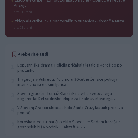
Izklop elektrike: 429. Nadzorništvo Ravne - Območje Prevalje
⚡
Prisoje
pred 14 urami
Izklop elektrike: 423. Nadzorništvo Vuzenica - Območje Mute
⚡
pred 14 urami
Preberite tudi
Dopustniška drama: Policija pričakala letalo s Korošico po
1
pristanku
Tragedija v Vuhredu: Po umoru 36-letne ženske policija
2
intenzivno išče osumljenca
Slovenjgradčan Tomaž Klančnik na vrhu svetovnega
3
nogometa: Del sodniške ekipe za finale svetovnega
prvenstva
V Slovenj Gradcu ukradali kolo Santa Cruz, lastnik prosi za
4
pomoč
Koroška med kulinarično elito Slovenije: Sedem koroških
5
gostinskih hiš v vodniku Falstaff 2026