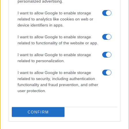
personalized advertising.
Občine:
Slovenj Gradec
I want to allow Google to enable storage
related to analytics like cookies on web or
Kategorije:
Novice
Novice
device identifiers in apps.
I want to allow Google to enable storage
leseni mostovi
Ključne besede:
related to functionality of the website or app.
mestna občina slovenj gradec
projektant
I want to allow Google to enable storage
rekonstrukcija
sanacija
spor
related to personalization.
I want to allow Google to enable storage
related to security, including authentication
functionality and fraud prevention, and other
Več iz kraja Slovenj Gradec
user protection.
CONFIRM