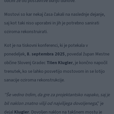
občini že od postavitve burijo duhove.
Mostovi so kar nekaj časa čakali na naslednje dejanje,
saj kot taki niso uporabni in jih je potrebno sanirati
oziroma rekonstruirati.
Kot je na tiskovni konferenci, ki je potekala v
ponedeljek,
8. septembra 2025
, povedal župan Mestne
občine Slovenj Gradec
Tilen Klugler
, je končno napočil
trenutek, ko se lahko posvetijo mostovom in se lotijo
sanacije oziroma rekonstrukcije.
''Še vedno trdim, da gre za projektantsko napako, saj je
bil naklon znatno višji od najvišjega dovoljenega
,'' je
dejal
Klugler
. Dovoljen naklon na takšnem mostu je