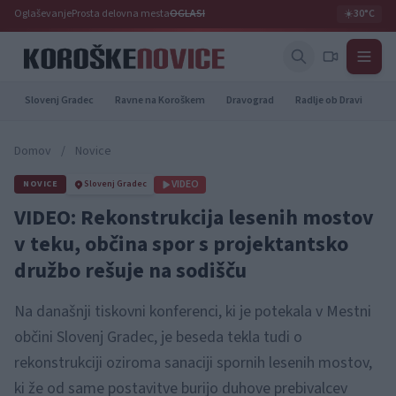
Oglaševanje
Prosta delovna mesta
OGLASI
☀️
30°C
Slovenj Gradec
Ravne na Koroškem
Dravograd
Radlje ob Dravi
Pr
Domov
/
Novice
VIDEO
NOVICE
Slovenj Gradec
VIDEO: Rekonstrukcija lesenih mostov
v teku, občina spor s projektantsko
družbo rešuje na sodišču
Na današnji tiskovni konferenci, ki je potekala v Mestni
občini Slovenj Gradec, je beseda tekla tudi o
rekonstrukciji oziroma sanaciji spornih lesenih mostov,
ki že od same postavitve burijo duhove prebivalcev