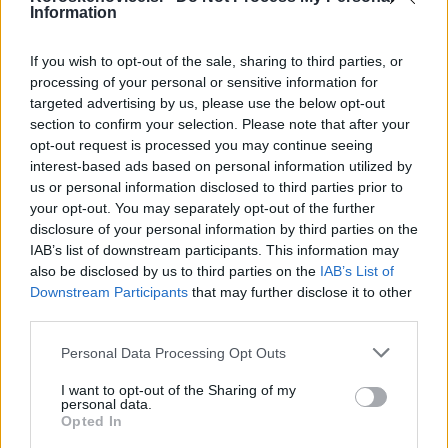
Information
letošnjega leta
.
If you wish to opt-out of the sale, sharing to third parties, or
Dela intenzivno potekajo na vseh treh mostovih in
processing of your personal or sensitive information for
targeted advertising by us, please use the below opt-out
župan Mestne občine Tilen Klugler verjame, da bodo
section to confirm your selection. Please note that after your
opt-out request is processed you may continue seeing
mostovi v
doglednem času predani v uporabo
.
interest-based ads based on personal information utilized by
us or personal information disclosed to third parties prior to
Še vedno pa je
občina je v sporu s projektantsko
your opt-out. You may separately opt-out of the further
disclosure of your personal information by third parties on the
družbo
, ki je mostove projektirala. Stroški spora
IAB’s list of downstream participants. This information may
also be disclosed by us to third parties on the
IAB’s List of
znašajo ravno toliko, kolikor bo strošek novih mostov.
Downstream Participants
that may further disclose it to other
Projektant je imel
zavarovano odgovornost
, ki jo
third parties.
trenutno dokazujejo na sodišču v sporu. Kdo bo plačal
Please note that this website/app uses one or more Google
Personal Data Processing Opt Outs
services and may gather and store information including but
sanacijo zato za zdaj še ni znano, za enkrat bo nastale
not limited to your visit or usage behaviour. You may click to
I want to opt-out of the Sharing of my
personal data.
stroške krila občina. Tretji sodni izvedenec, ki je prevzel
grant or deny consent to Google and its third-party tags to
Opted In
use your data for below specified purposes in below Google
projekt in podal izvedeniško mnenje, bo zdaj pripravil