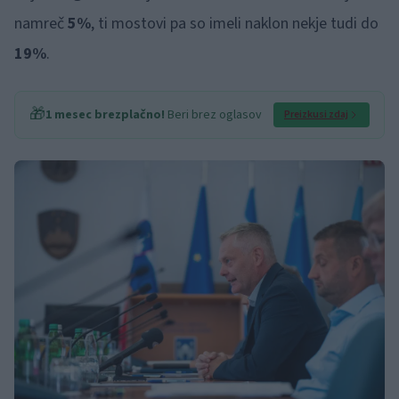
namreč
5%
, ti mostovi pa so imeli naklon nekje tudi do
19%
.
🎁
1 mesec brezplačno!
Beri brez oglasov
Preizkusi zdaj