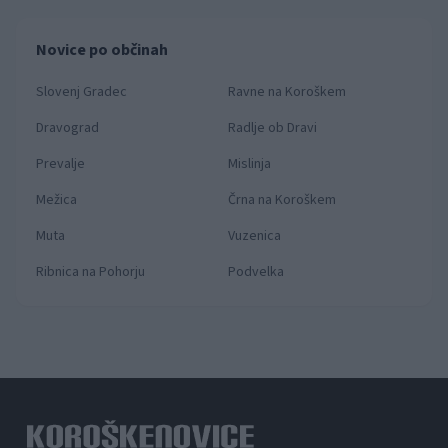
Novice po občinah
Slovenj Gradec
Ravne na Koroškem
Dravograd
Radlje ob Dravi
Prevalje
Mislinja
Mežica
Črna na Koroškem
Muta
Vuzenica
Ribnica na Pohorju
Podvelka