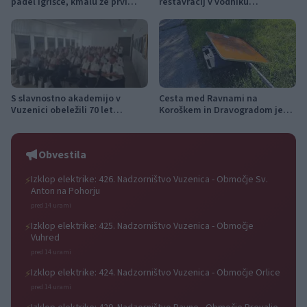
padel igrišče, kmalu že prvi
restavracij v vodniku
turnir
Gault&Millau Slovenija 2026,
GT19 najboljši med Korošci
S slavnostno akademijo v
Cesta med Ravnami na
Vuzenici obeležili 70 let
Koroškem in Dravogradom je
Gasilske zveze Dravske doline
predčasno odprta za promet
Obvestila
Izklop elektrike: 426. Nadzorništvo Vuzenica - Območje Sv.
⚡
Anton na Pohorju
pred 14 urami
Izklop elektrike: 425. Nadzorništvo Vuzenica - Območje
⚡
Vuhred
pred 14 urami
Izklop elektrike: 424. Nadzorništvo Vuzenica - Območje Orlice
⚡
pred 14 urami