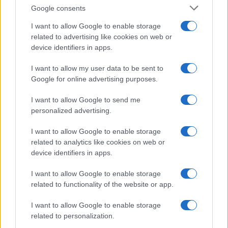
Google consents
I want to allow Google to enable storage
related to advertising like cookies on web or
device identifiers in apps.
V letošnji sezoni v
Bike parku Poseka
prav tako
I want to allow my user data to be sent to
pripravljajo kopico dogodkov, ki smo jih vajeni že iz
Google for online advertising purposes.
preteklih sezon. Prvi dogodek sezone, Dig Day, imajo že
I want to allow Google to send me
personalized advertising.
za seboj, že naslednjega pa načrtujejo
v soboto, 1.
junija 2024
, ko bo potekala
uradna otvoritev.
Za
I want to allow Google to enable storage
related to analytics like cookies on web or
otvoritev pripravljajo pester dan, poln furanja v parku in
device identifiers in apps.
preizkušanja novih prog, čeprav flow trail za obiskovalce
I want to allow Google to enable storage
zaradi velike količine vode, še ne bo odprt. V
related to functionality of the website or app.
spremljevalnem programu pa nas čaka pester nabor
I want to allow Google to enable storage
related to personalization.
stojnic z MTB opremo, nekaj kulinaričnih dobrot in še