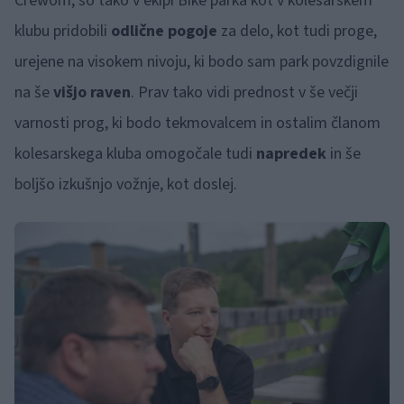
Crewom, so tako v ekipi Bike parka kot v kolesarskem
klubu pridobili
odlične pogoje
za delo, kot tudi proge,
urejene na visokem nivoju, ki bodo sam park povzdignile
na še
višjo raven
. Prav tako vidi prednost v še večji
varnosti prog, ki bodo tekmovalcem in ostalim članom
kolesarskega kluba omogočale tudi
napredek
in še
boljšo izkušnjo vožnje, kot doslej.