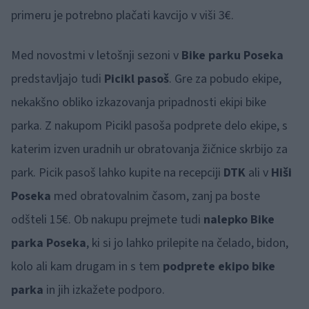
primeru je potrebno plačati kavcijo v viši 3€.
Med novostmi v letošnji sezoni v
Bike parku Poseka
predstavljajo tudi
Picikl pasoš
. Gre za pobudo ekipe,
nekakšno obliko izkazovanja pripadnosti ekipi bike
parka. Z nakupom Picikl pasoša podprete delo ekipe, s
katerim izven uradnih ur obratovanja žičnice skrbijo za
park. Picik pasoš lahko kupite na recepciji
DTK
ali v
Hiši
Poseka
med obratovalnim časom, zanj pa boste
odšteli 15€. Ob nakupu prejmete tudi
nalepko Bike
parka Poseka
, ki si jo lahko prilepite na čelado, bidon,
kolo ali kam drugam in s tem
podprete ekipo bike
parka
in jih izkažete podporo.