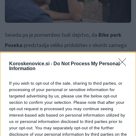
Seveda pa je pomembno tudi dejstvo, da
Bike park
Poseka
predstavlja veliko pridobitev v okvirih samega
turizma in turističnih produktov na Ravnah na
Koroskenovice.si -
Do Not Process My Personal
Koroškem.
Saša Jelen
je prepričana, da bodo v
Information
sodelovanju z ekipo Bike parka pripraivli kopico novih
If you wish to opt-out of the sale, sharing to third parties, or
produktov, ki jih bodo promovirali preko portala Visit
processing of your personal or sensitive information for
Ravne. Tukaj izpostavlja tako enodnevne, dvodnevne
targeted advertising by us, please use the below opt-out
section to confirm your selection. Please note that after your
izlete, izjemno priljubljen kamp Vida Peršaka, z vsemi
opt-out request is processed you may continue seeing
interest-based ads based on personal information utilized by
aktivnostmi bodo pridobili tudi družine, ki želijo
us or personal information disclosed to third parties prior to
preživljati aktivne počitnice v naravi. Povezujejo se tako
your opt-out. You may separately opt-out of the further
disclosure of your personal information by third parties on the