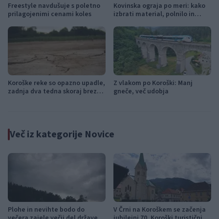
Freestyle navdušuje s poletno
Kovinska ograja po meri: kako
prilagojenimi cenami koles
izbrati material, polnilo in
izvedbo
Koroške reke so opazno upadle,
Z vlakom po Koroški: Manj
zadnja dva tedna skoraj brez
gneče, več udobja
dežja
Več iz kategorije Novice
Plohe in nevihte bodo do
V Črni na Koroškem se začenja
večera zajele večji del države
jubilejni 70. Koroški turistični