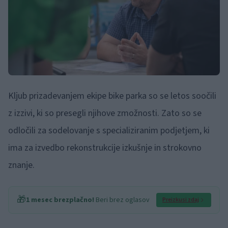
Kljub prizadevanjem ekipe bike parka so se letos soočili
z izzivi, ki so presegli njihove zmožnosti. Zato so se
odločili za sodelovanje s specializiranim podjetjem, ki
ima za izvedbo rekonstrukcije izkušnje in strokovno
znanje.
🎁
1 mesec brezplačno!
Beri brez oglasov
Preizkusi zdaj