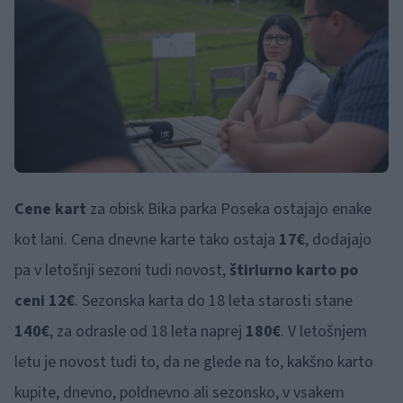
Cene kart
za obisk Bika parka Poseka ostajajo enake
kot lani. Cena dnevne karte tako ostaja
17€
, dodajajo
pa v letošnji sezoni tudi novost,
štiriurno karto po
ceni 12€
. Sezonska karta do 18 leta starosti stane
140€
, za odrasle od 18 leta naprej
180€
. V letošnjem
letu je novost tudi to, da ne glede na to, kakšno karto
kupite, dnevno, poldnevno ali sezonsko, v vsakem