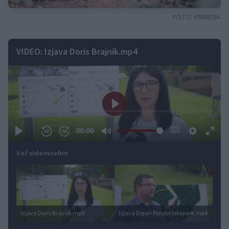
FOTO:
KNMEDIA
VIDEO: Izjava Doris Brajnik.mp4
Več videovsebin
Izjava Doris Brajnik.mp4
Izjava Dejan Pandel bikepark.mp4
Izja