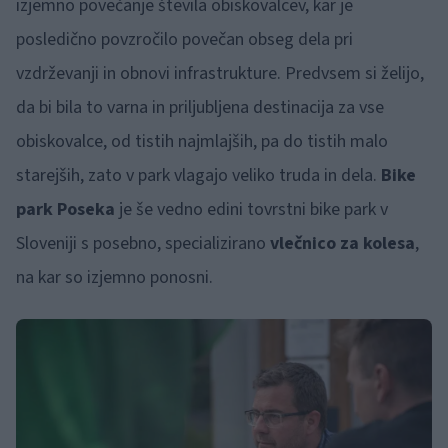
izjemno povečanje števila obiskovalcev, kar je
posledično povzročilo povečan obseg dela pri
vzdrževanji in obnovi infrastrukture. Predvsem si želijo,
da bi bila to varna in priljubljena destinacija za vse
obiskovalce, od tistih najmlajših, pa do tistih malo
starejših, zato v park vlagajo veliko truda in dela.
Bike
park Poseka
je še vedno edini tovrstni bike park v
Sloveniji s posebno, specializirano
vlečnico za kolesa
,
na kar so izjemno ponosni.