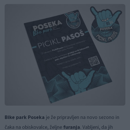
Bike park Poseka
je že pripravljen na novo sezono in
čaka na obiskovalce, željne
furanja
. Vabljeni, da jih