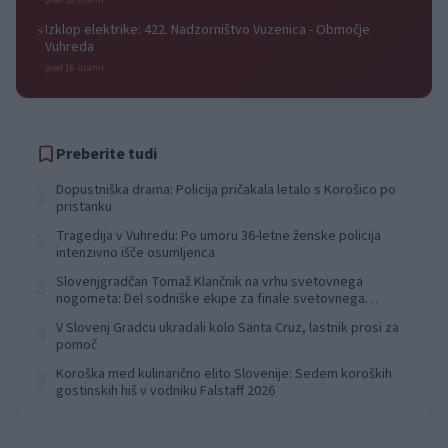
pred 16 urami
Izklop elektrike: 422. Nadzorništvo Vuzenica - Območje
⚡
Vuhreda
pred 16 urami
Preberite tudi
Dopustniška drama: Policija pričakala letalo s Korošico po
1
pristanku
Tragedija v Vuhredu: Po umoru 36-letne ženske policija
2
intenzivno išče osumljenca
Slovenjgradčan Tomaž Klančnik na vrhu svetovnega
3
nogometa: Del sodniške ekipe za finale svetovnega
prvenstva
V Slovenj Gradcu ukradali kolo Santa Cruz, lastnik prosi za
4
pomoč
Koroška med kulinarično elito Slovenije: Sedem koroških
5
gostinskih hiš v vodniku Falstaff 2026