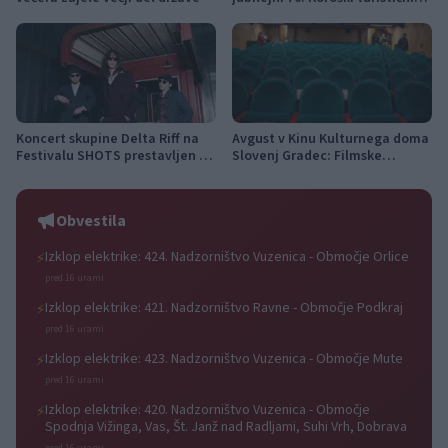
teden s kar 70 dogodki
Koncert skupine Delta Riff na
Avgust v Kinu Kulturnega doma
Festivalu SHOTS prestavljen na
Slovenj Gradec: Filmske
jutri
premiere, napete zgodbe in
počitniški kino
Obvestila
Izklop elektrike: 424. Nadzorništvo Vuzenica - Območje Orlice
⚡
pred 16 urami
Izklop elektrike: 421. Nadzorništvo Ravne - Območje Podkraj
⚡
pred 16 urami
Izklop elektrike: 423. Nadzorništvo Vuzenica - Območje Mute
⚡
pred 16 urami
Izklop elektrike: 420. Nadzorništvo Vuzenica - Območje
⚡
Spodnja Vižinga, Vas, Št. Janž nad Radljami, Suhi Vrh, Dobrava