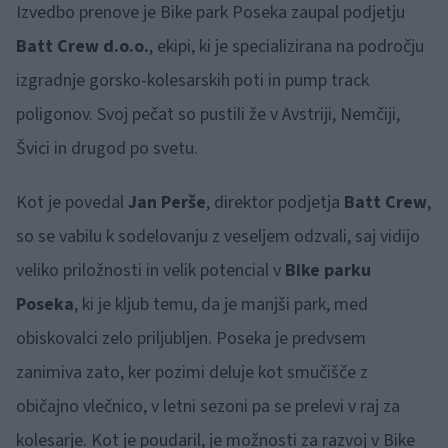
Izvedbo prenove je Bike park Poseka zaupal podjetju
Batt Crew d.o.o.
, ekipi, ki je specializirana na področju
izgradnje gorsko-kolesarskih poti in pump track
poligonov. Svoj pečat so pustili že v Avstriji, Nemčiji,
Švici in drugod po svetu.
Kot je povedal
Jan Perše
, direktor podjetja
Batt Crew
,
so se vabilu k sodelovanju z veseljem odzvali, saj vidijo
veliko priložnosti in velik potencial v
Bike parku
Poseka
, ki je kljub temu, da je manjši park, med
obiskovalci zelo priljubljen. Poseka je predvsem
zanimiva zato, ker pozimi deluje kot smučišče z
običajno vlečnico, v letni sezoni pa se prelevi v raj za
kolesarje. Kot je poudaril, je možnosti za razvoj v Bike