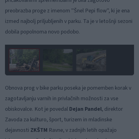
pričakovanimi spremembami je bila zagotovo
preobrazba proge z imenom ''Šnel Pepi flow'', ki je ena
izmed najbolj priljubljenih v parku. Ta je v letošnji sezoni
dobila popolnoma novo podobo.
1 / 3
Obnova prog v bike parku poseka je pomemben korak v
zagotavljanju varnih in privlačnih možnosti za vse
obiskovalce. Kot je povedal
Dejan Pandel
, direktor
Zavoda za kulturo, šport, turizem in mladinske
dejavnosti
ZKŠTM
Ravne, v zadnjih letih opažajo