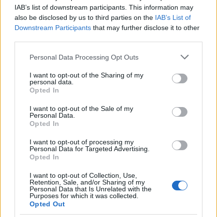
s kolesarskimi klubi, športnimi klubi za raznorazne
IAB’s list of downstream participants. This information may
also be disclosed by us to third parties on the
IAB’s List of
športne priprave, seveda pa tudi z mladinskimi društvi
Downstream Participants
that may further disclose it to other
in ostalimi društvi in organizacijami. V svojem naboru
third parties.
imajo veliko izbiro produktov, med katerimi se
Please note that this website/app uses one or more Google
Personal Data Processing Opt Outs
services and may gather and store information including but
zagotovo za vsakega nekaj najde in verjamejo, da bodo
not limited to your visit or usage behaviour. You may click to
I want to opt-out of the Sharing of my
personal data.
postali
primer dobre prakse
, ki bo lahko zgled tudi
grant or deny consent to Google and its third-party tags to
Opted In
use your data for below specified purposes in below Google
drugim, manjšim smučiščem.
consent section.
I want to opt-out of the Sale of my
Personal Data.
Opted In
I want to opt-out of processing my
Personal Data for Targeted Advertising.
Opted In
I want to opt-out of Collection, Use,
Retention, Sale, and/or Sharing of my
Personal Data that Is Unrelated with the
Purposes for which it was collected.
Opted Out