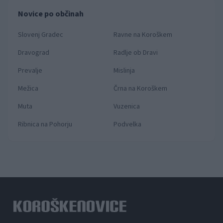
Novice po občinah
Slovenj Gradec
Ravne na Koroškem
Dravograd
Radlje ob Dravi
Prevalje
Mislinja
Mežica
Črna na Koroškem
Muta
Vuzenica
Ribnica na Pohorju
Podvelka