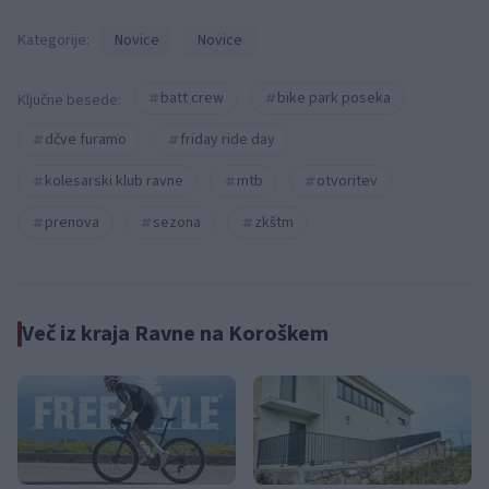
Kategorije:
Novice
Novice
batt crew
bike park poseka
Ključne besede:
dčve furamo
friday ride day
kolesarski klub ravne
mtb
otvoritev
prenova
sezona
zkštm
Več iz kraja Ravne na Koroškem