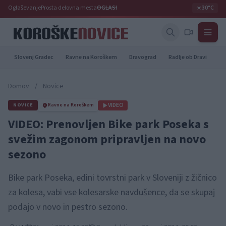
Oglaševanje
Prosta delovna mesta
OGLASI
☀️
30°C
Slovenj Gradec
Ravne na Koroškem
Dravograd
Radlje ob Dravi
Pr
Domov
/
Novice
VIDEO
NOVICE
Ravne na Koroškem
VIDEO: Prenovljen Bike park Poseka s
svežim zagonom pripravljen na novo
sezono
Bike park Poseka, edini tovrstni park v Sloveniji z žičnico
za kolesa, vabi vse kolesarske navdušence, da se skupaj
podajo v novo in pestro sezono.