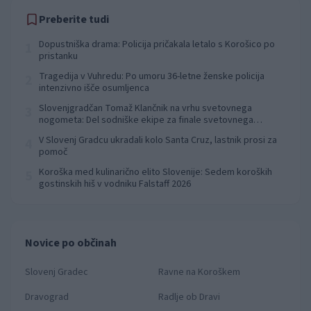
Preberite tudi
Dopustniška drama: Policija pričakala letalo s Korošico po
1
pristanku
Tragedija v Vuhredu: Po umoru 36-letne ženske policija
2
intenzivno išče osumljenca
Slovenjgradčan Tomaž Klančnik na vrhu svetovnega
3
nogometa: Del sodniške ekipe za finale svetovnega
prvenstva
V Slovenj Gradcu ukradali kolo Santa Cruz, lastnik prosi za
4
pomoč
Koroška med kulinarično elito Slovenije: Sedem koroških
5
gostinskih hiš v vodniku Falstaff 2026
Novice po občinah
Slovenj Gradec
Ravne na Koroškem
Dravograd
Radlje ob Dravi