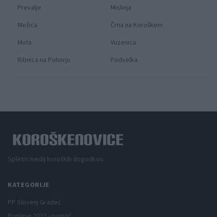
Prevalje
Mislinja
Mežica
Črna na Koroškem
Muta
Vuzenica
Ribnica na Pohorju
Podvelka
Spletni medij koroških dogodkov.
KATEGORIJE
PP Slovenj Gradec
Poplave 2023 - pomoč