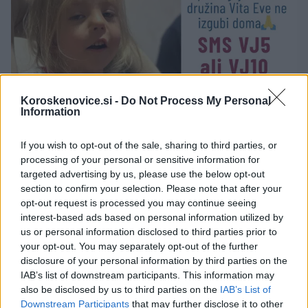
Koroskenovice.si -
Do Not Process My Personal
Information
If you wish to opt-out of the sale, sharing to third parties, or
processing of your personal or sensitive information for
targeted advertising by us, please use the below opt-out
section to confirm your selection. Please note that after your
opt-out request is processed you may continue seeing
interest-based ads based on personal information utilized by
»
Sem v zelo hudi stiski in vsak dan me je strah, da
us or personal information disclosed to third parties prior to
your opt-out. You may separately opt-out of the further
bomo izgubili dom. Čeprav sem vložila vse v to, da
disclosure of your personal information by third parties on the
bi rešila situacijo z dolgovi, sem nemočna in zato
IAB’s list of downstream participants. This information may
also be disclosed by us to third parties on the
IAB’s List of
mi je ostala samo še ta možnost, da prosim ljudi,
Downstream Participants
that may further disclose it to other