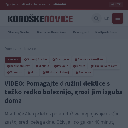
Oglaševanje
Prosta delovna mesta
OGLASI
☀️
17°C
Slovenj Gradec
Ravne na Koroškem
Dravograd
Radlje ob Dravi
Pr
Domov
/
Novice
NOVICE
Slovenj Gradec
Dravograd
Ravne na Koroškem
Radlje ob Dravi
Mislinja
Prevalje
Mežica
Črna na Koroškem
Vuzenica
Muta
Ribnica na Pohorju
Podvelka
VIDEO: Pomagajte družini deklice s
težko redko boleznijo, grozi jim izguba
doma
Mlad oče Alen je letos poleti doživel nepojasnjen srčni
zastoj sredi belega dne. Oživljali so ga kar 40 minut,