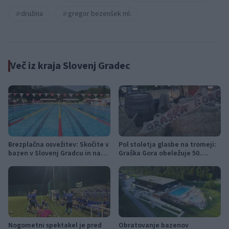
družina
gregor bezenšek ml.
Več iz kraja Slovenj Gradec
Brezplačna osvežitev: Skočite v
Pol stoletja glasbe na tromeji:
bazen v Slovenj Gradcu in na
Graška Gora obeležuje 50.
Ravnah
jubilejni festival narodno-
zabavne glasbe
Nogometni spektakel je pred
Obratovanje bazenov