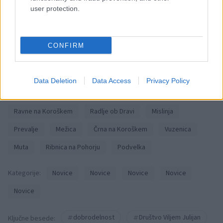
rasističnimi, diskriminatornimi ali nezakonitimi vsebinami bodo
user protection.
odstranjeni.
Pravila komentiranja →
CONFIRM
Failed to fetch
Data Deletion
Data Access
Privacy Policy
Občine:
Slovenj Gradec
Dravograd
Ravne na Koroškem
Radlje ob Dravi
Mislinja
Prevalje
Mežica
Črna na Koroškem
Vuzenica
Muta
Ribnica na Pohorju
Podvelka
Kategorije:
Novice
Novice
Novice
Novice
Novice
dobrodelnost
Društvo Viljem Julijan
Ključne besede: