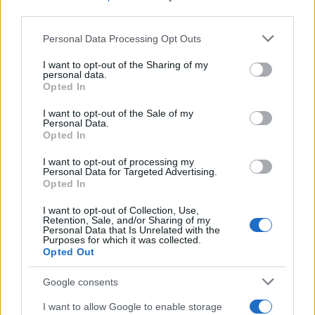
da nam pomagajo, da bomo lahko obdržali naš
third parties.
dom
,« je povedala mama Kristina.
Please note that this website/app uses one or more Google
Personal Data Processing Opt Outs
services and may gather and store information including but
not limited to your visit or usage behaviour. You may click to
I want to opt-out of the Sharing of my
V Društvu Viljem Julijan so se na stisko družine odzvali
personal data.
grant or deny consent to Google and its third-party tags to
Opted In
use your data for below specified purposes in below Google
takoj in so zanjo zagnali humanitarno akcijo. Gre za res
consent section.
I want to opt-out of the Sale of my
težko in tragično situacijo, ta družina je v izjemno
Personal Data.
Opted In
hudem položaju in potrebuje pomoč. Če zanje
I want to opt-out of processing my
namenimo donacijo, jim lahko omogočimo, da obdržijo
Personal Data for Targeted Advertising.
Opted In
dom in preživijo to zelo težko obdobje. Vsak prispevek
I want to opt-out of Collection, Use,
šteje, tudi najmanjša pomoč lahko tej družini pomeni
Retention, Sale, and/or Sharing of my
Personal Data that Is Unrelated with the
ogromno. Pomagajmo, da štirje otroci ne ostanejo
Purposes for which it was collected.
Opted Out
brez doma.
Google consents
I want to allow Google to enable storage
🎁
1 mesec brezplačno!
Beri brez oglasov
Preizkusi zdaj