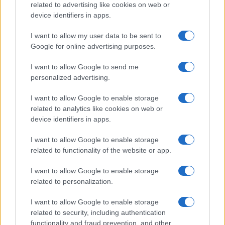
related to advertising like cookies on web or
device identifiers in apps.
Družini iz Litije lahko pomagate tako, da pošljete
I want to allow my user data to be sent to
Google for online advertising purposes.
SMS s ključno besedo VJ5 ali VJ10 na 1919 ali z
nakazilom na TRR Društva Viljem Julijan: SI56 0400
I want to allow Google to send me
personalized advertising.
1004 8660 136, sklic SI00 992025, namen: Za
I want to allow Google to enable storage
Družino iz Litije.
related to analytics like cookies on web or
device identifiers in apps.
Vir: Društvo Viljem Julijan
I want to allow Google to enable storage
related to functionality of the website or app.
I want to allow Google to enable storage
related to personalization.
Opozorilo:
Po 297. členu Kazenskega zakonika je
I want to allow Google to enable storage
posameznik kazensko odgovoren za javno spodbujanje
related to security, including authentication
sovraštva, nasilja ali nestrpnosti. Komentarji z žaljivimi,
functionality and fraud prevention, and other