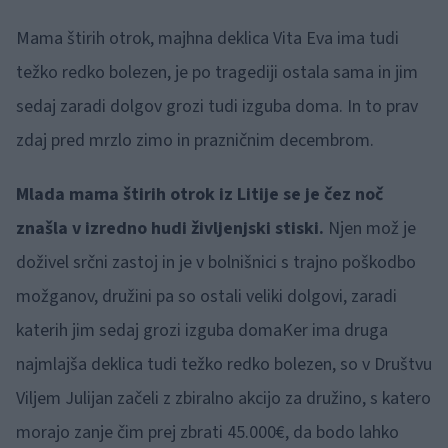
Mama štirih otrok, majhna deklica Vita Eva ima tudi
težko redko bolezen, je po tragediji ostala sama in jim
sedaj zaradi dolgov grozi tudi izguba doma. In to prav
zdaj pred mrzlo zimo in prazničnim decembrom.
Mlada mama štirih otrok iz Litije se je čez noč
znašla v izredno hudi življenjski stiski.
Njen mož je
doživel srčni zastoj in je v bolnišnici s trajno poškodbo
možganov, družini pa so ostali veliki dolgovi, zaradi
katerih jim sedaj grozi izguba domaKer ima druga
najmlajša deklica tudi težko redko bolezen, so v Društvu
Viljem Julijan začeli z zbiralno akcijo za družino, s katero
morajo zanje čim prej zbrati 45.000€, da bodo lahko