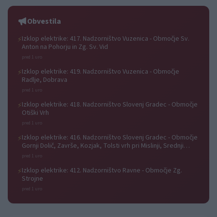
Obvestila
Izklop elektrike: 417. Nadzorništvo Vuzenica - Območje Sv.
⚡
Anton na Pohorju in Zg. Sv. Vid
pred 1 uro
Izklop elektrike: 419. Nadzorništvo Vuzenica - Območje
⚡
Radlje, Dobrava
pred 1 uro
Izklop elektrike: 418. Nadzorništvo Slovenj Gradec - Območje
⚡
Otiški Vrh
pred 1 uro
Izklop elektrike: 416. Nadzorništvo Slovenj Gradec - Območje
⚡
Gornji Dolič, Završe, Kozjak, Tolsti vrh pri Mislinji, Srednji
Dolič, Paka
pred 1 uro
Izklop elektrike: 412. Nadzorništvo Ravne - Območje Zg.
⚡
Strojne
pred 1 uro