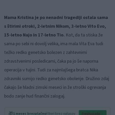
Mama Kristina je po nenadni tragediji ostala sama
s štirimi otroki, 2-letnim Nikom, 3-letno Vito Evo,
15-letno Najo in 17-letno Tio.
Kot, da ta stiska že
sama po sebi ni dovolj velika, ima mala Vita Eva tudi
težko redko genetsko bolezen z zahtevnimi
zdravstvenimi posledicami, čaka pa jo še naporna
operacija v tujini. Tudi za najmlajšega bratca Nika
zdravniki sumijo redko genetsko obolenje. Družino zdaj
čakajo še hladni zimski meseci in že stroški ogrevanja
bodo zanje hud finančni zalogaj.
🎁
1 mesec brezplačno!
Beri brez oglasov
Preizkusi zdaj