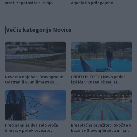
vrati, zagotovite si svojo
Aqualatio prilagojeno
vstopnico pravočasno
vremenskim razmeram
Več iz kategorije Novice
Nevarna najdba v Dravogradu:
(VIDEO in FOTO) Novo padel
Odstranili 88-milimetrsko
igrišče v Vuzenici: Naj se
granato
odštevanje do prvega servisa
začne
Pred nami še dva zelo vroča
Brezplačna osvežitev: Skočite v
dneva, v petek osvežitev
bazen v Slovenj Gradcu in na
Ravnah