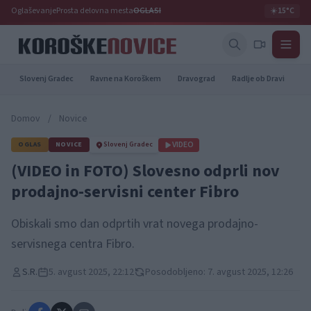
Oglaševanje
Prosta delovna mesta
OGLASI
☀️
15°C
Slovenj Gradec
Ravne na Koroškem
Dravograd
Radlje ob Dravi
Pr
Domov
/
Novice
VIDEO
OGLAS
NOVICE
Slovenj Gradec
(VIDEO in FOTO) Slovesno odprli nov
prodajno-servisni center Fibro
Obiskali smo dan odprtih vrat novega prodajno-
servisnega centra Fibro.
S.R.
5. avgust 2025, 22:12
Posodobljeno: 7. avgust 2025, 12:26