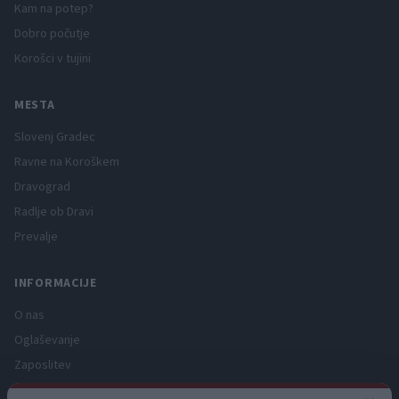
Kam na potep?
Dobro počutje
Korošci v tujini
MESTA
Slovenj Gradec
Ravne na Koroškem
Dravograd
Radlje ob Dravi
Prevalje
INFORMACIJE
O nas
Oglaševanje
Zaposlitev
Pravno obvestilo