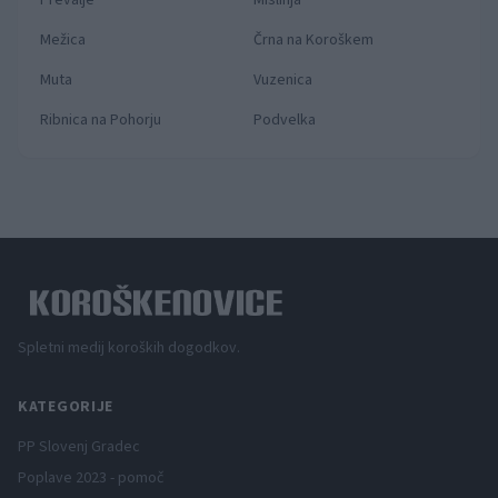
Prevalje
Mislinja
Mežica
Črna na Koroškem
Muta
Vuzenica
Ribnica na Pohorju
Podvelka
Spletni medij koroških dogodkov.
KATEGORIJE
PP Slovenj Gradec
Poplave 2023 - pomoč