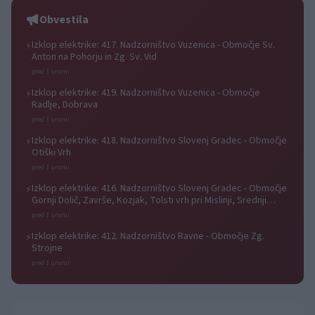
Ravnah
Obvestila
Izklop elektrike: 417. Nadzorništvo Vuzenica - Območje Sv.
⚡
Anton na Pohorju in Zg. Sv. Vid
pred 3 urami
Izklop elektrike: 419. Nadzorništvo Vuzenica - Območje
⚡
Radlje, Dobrava
pred 3 urami
Izklop elektrike: 418. Nadzorništvo Slovenj Gradec - Območje
⚡
Otiški Vrh
pred 3 urami
Izklop elektrike: 416. Nadzorništvo Slovenj Gradec - Območje
⚡
Gornji Dolič, Završe, Kozjak, Tolsti vrh pri Mislinji, Srednji
Dolič, Paka
pred 3 urami
Izklop elektrike: 412. Nadzorništvo Ravne - Območje Zg.
⚡
Strojne
pred 3 urami