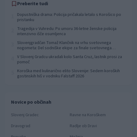
Preberite tudi
Dopustniška drama: Policija pričakala letalo s Korošico po
1
pristanku
Tragedija v Vuhredu: Po umoru 36-letne ženske policija
2
intenzivno išče osumljenca
Slovenjgradčan Tomaž Klančnik na vrhu svetovnega
3
nogometa: Del sodniške ekipe za finale svetovnega
prvenstva
V Slovenj Gradcu ukradali kolo Santa Cruz, lastnik prosi za
4
pomoč
Koroška med kulinarično elito Slovenije: Sedem koroških
5
gostinskih hiš v vodniku Falstaff 2026
Novice po občinah
Slovenj Gradec
Ravne na Koroškem
Dravograd
Radlje ob Dravi