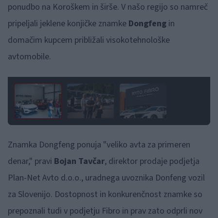
ponudbo na Koroškem in širše. V našo regijo so namreč
pripeljali jeklene konjičke znamke
Dongfeng
in
domačim kupcem približali visokotehnološke
avtomobile.
1 / 3
Znamka Dongfeng ponuja "veliko avta za primeren
denar," pravi
Bojan Tavčar
,
direktor prodaje podjetja
Plan-Net Avto d.o.o., uradnega uvoznika Donfeng vozil
za Slovenijo.
Dostopnost in konkurenčnost znamke so
prepoznali tudi v podjetju Fibro in prav zato odprli nov