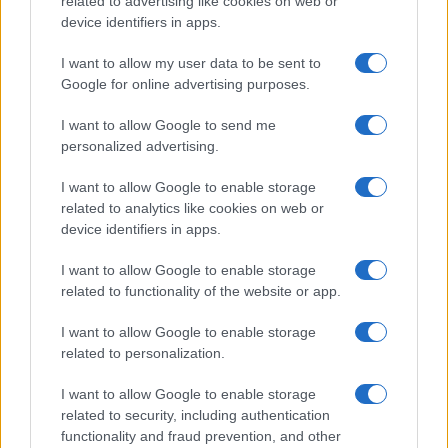
related to advertising like cookies on web or
device identifiers in apps.
Fibro
ponudba
prodajni salon
I want to allow my user data to be sent to
Google for online advertising purposes.
I want to allow Google to send me
Več iz kraja Slovenj Gradec
personalized advertising.
I want to allow Google to enable storage
related to analytics like cookies on web or
device identifiers in apps.
I want to allow Google to enable storage
Brezplačna osvežitev: Skočite v
Pol stoletja glasbe na tromeji:
related to functionality of the website or app.
bazen v Slovenj Gradcu in na
Graška Gora obeležuje 50.
Ravnah
jubilejni festival narodno-
I want to allow Google to enable storage
zabavne glasbe
related to personalization.
I want to allow Google to enable storage
related to security, including authentication
functionality and fraud prevention, and other