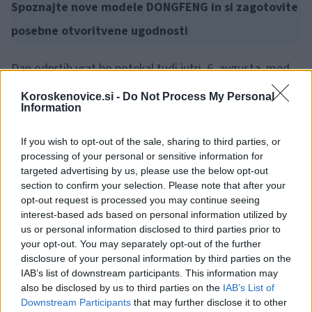
Spoznajte nove modele DONGFENG in si zagotovite
posebne otvoritvene ugodnosti
Dan odprtih vrat bo potekal tudi jutri, 6. avgusta, med
9. in 19. uro. Za vse, ki bi se odločili za nakup vozila med
Koroskenovice.si -
Do Not Process My Personal
Information
dogodkom, pa so pripravili ekskluzivno ponudbo, ki bo
morda olajšala odločitev za nov avtomobil.
If you wish to opt-out of the sale, sharing to third parties, or
1 / 38
processing of your personal or sensitive information for
targeted advertising by us, please use the below opt-out
section to confirm your selection. Please note that after your
opt-out request is processed you may continue seeing
interest-based ads based on personal information utilized by
us or personal information disclosed to third parties prior to
your opt-out. You may separately opt-out of the further
disclosure of your personal information by third parties on the
IAB’s list of downstream participants. This information may
also be disclosed by us to third parties on the
IAB’s List of
Downstream Participants
that may further disclose it to other