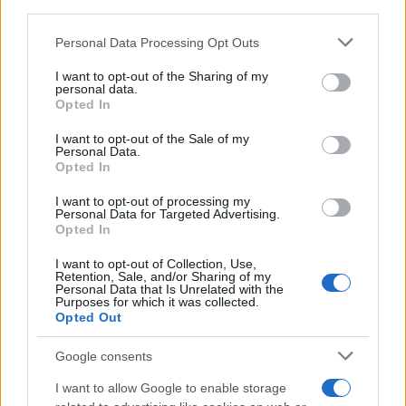
third parties.
Opozorilo:
Po 297. členu Kazenskega zakonika je
posameznik kazensko odgovoren za javno spodbujanje
Please note that this website/app uses one or more Google
Personal Data Processing Opt Outs
sovraštva, nasilja ali nestrpnosti. Komentarji z žaljivimi,
services and may gather and store information including but
rasističnimi, diskriminatornimi ali nezakonitimi vsebinami bodo
not limited to your visit or usage behaviour. You may click to
I want to opt-out of the Sharing of my
personal data.
grant or deny consent to Google and its third-party tags to
odstranjeni.
Pravila komentiranja →
Opted In
use your data for below specified purposes in below Google
consent section.
I want to opt-out of the Sale of my
Personal Data.
Failed to fetch
Opted In
I want to opt-out of processing my
Personal Data for Targeted Advertising.
Oglasno sporočilo
| Naročnik:
Fibro
Opted In
I want to opt-out of Collection, Use,
Retention, Sale, and/or Sharing of my
Personal Data that Is Unrelated with the
Purposes for which it was collected.
Občine:
Slovenj Gradec
Opted Out
Kategorije:
Novice
Novice
Google consents
I want to allow Google to enable storage
avtomobili
dan odprtih vrat
Ključne besede: