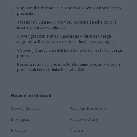
Dopustniška drama: Policija pričakala letalo s Korošico po
1
pristanku
Tragedija v Vuhredu: Po umoru 36-letne ženske policija
2
intenzivno išče osumljenca
Slovenjgradčan Tomaž Klančnik na vrhu svetovnega
3
nogometa: Del sodniške ekipe za finale svetovnega
prvenstva
V Slovenj Gradcu ukradali kolo Santa Cruz, lastnik prosi za
4
pomoč
Koroška med kulinarično elito Slovenije: Sedem koroških
5
gostinskih hiš v vodniku Falstaff 2026
Novice po občinah
Slovenj Gradec
Ravne na Koroškem
Dravograd
Radlje ob Dravi
Prevalje
Mislinja