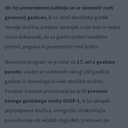
Ob tej pomembnem jubileju so se spomnili vseh
generacij gasilcev,
ki so skozi desetletja gradili
temelje društva, predano opravljali svoje delo in vedno
znova dokazovali, da so gasilci simbol nesebične
pomoči, poguma in povezanosti med ljudmi.
Slavnostni program se je začel ob
17. uri z gasilsko
parado
, v kateri je sodelovalo okrog 100 gasilk in
gasilcev iz domačega in vseh okoliških društev.
Poseben trenutek praznovanja pa je bil
prevzem
novega gasilskega vozila GVGP-1
, ki bo okrepilo
pripravljenost društva, omogočilo učinkovitejše
posredovanje ob neljubih dogodkih, predvsem pa