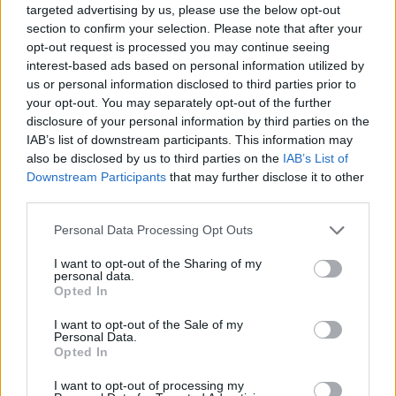
targeted advertising by us, please use the below opt-out
section to confirm your selection. Please note that after your
Kot se za tako obletnico spodobi, je zvečer sledila
opt-out request is processed you may continue seeing
velika gasilska veselica
, s pričetkom ob 19. uri. Ljudje
interest-based ads based on personal information utilized by
us or personal information disclosed to third parties prior to
od blizu in daleč so se pridružili gasilcem in ob dobri
your opt-out. You may separately opt-out of the further
disclosure of your personal information by third parties on the
glasbi
ansambla Jureta Zajca
, odlični hrani in pijači,
IAB’s list of downstream participants. This information may
praznovali še dolgo v noč.
also be disclosed by us to third parties on the
IAB’s List of
Downstream Participants
that may further disclose it to other
third parties.
Fotogalerija
1 / 62
Please note that this website/app uses one or more Google
Personal Data Processing Opt Outs
services and may gather and store information including but
not limited to your visit or usage behaviour. You may click to
I want to opt-out of the Sharing of my
personal data.
grant or deny consent to Google and its third-party tags to
Opted In
use your data for below specified purposes in below Google
consent section.
I want to opt-out of the Sale of my
Personal Data.
Opted In
I want to opt-out of processing my