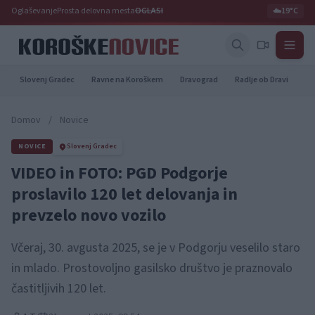
Oglaševanje
Prosta delovna mesta
OGLASI
☁️
19°C
Slovenj Gradec
Ravne na Koroškem
Dravograd
Radlje ob Dravi
Pr
Domov
/
Novice
NOVICE
Slovenj Gradec
VIDEO in FOTO: PGD Podgorje
proslavilo 120 let delovanja in
prevzelo novo vozilo
Včeraj, 30. avgusta 2025, se je v Podgorju veselilo staro
in mlado. Prostovoljno gasilsko društvo je praznovalo
častitljivih 120 let.