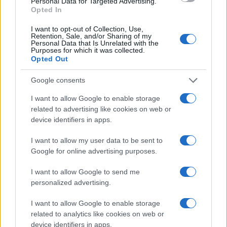
Personal Data for Targeted Advertising.
Opted In
Opozorilo:
Po 297. členu Kazenskega zakonika je
I want to opt-out of Collection, Use,
Retention, Sale, and/or Sharing of my
posameznik kazensko odgovoren za javno spodbujanje
Personal Data that Is Unrelated with the
sovraštva, nasilja ali nestrpnosti. Komentarji z žaljivimi,
Purposes for which it was collected.
Opted Out
rasističnimi, diskriminatornimi ali nezakonitimi vsebinami bodo
odstranjeni.
Pravila komentiranja →
Google consents
I want to allow Google to enable storage
Failed to fetch
related to advertising like cookies on web or
device identifiers in apps.
I want to allow my user data to be sent to
Občine:
Slovenj Gradec
Google for online advertising purposes.
I want to allow Google to send me
Kategorije:
Novice
Novice
personalized advertising.
Slovenj Gradec
120 let
Ključne besede:
I want to allow Google to enable storage
related to analytics like cookies on web or
ansambel jureta zajca
gasilska veselica
MOSG
device identifiers in apps.