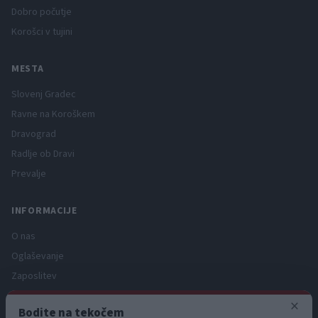
Dobro počutje
Korošci v tujini
MESTA
Slovenj Gradec
Ravne na Koroškem
Dravograd
Radlje ob Dravi
Prevalje
INFORMACIJE
O nas
Oglaševanje
Zaposlitev
Pravno obvestilo
×
Bodite na tekočem
Zasebnost in piškotki