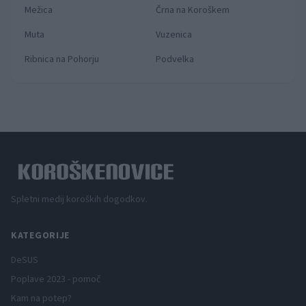
Mežica
Črna na Koroškem
Muta
Vuzenica
Ribnica na Pohorju
Podvelka
Spletni medij koroških dogodkov.
KATEGORIJE
DeSUS
Poplave 2023 - pomoč
Kam na potep?