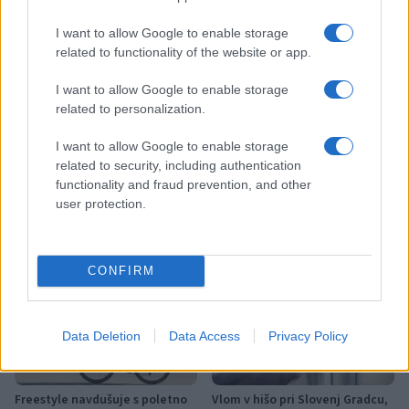
pgd podgorje
prevzem vozila
I want to allow Google to enable storage
related to functionality of the website or app.
I want to allow Google to enable storage
related to personalization.
Več iz kraja Slovenj Gradec
I want to allow Google to enable storage
related to security, including authentication
functionality and fraud prevention, and other
user protection.
Koncert skupine Delta Riff na
Avgust v Kinu Kulturnega doma
Festivalu SHOTS prestavljen na
Slovenj Gradec: Filmske
CONFIRM
jutri
premiere, napete zgodbe in
počitniški kino
Data Deletion
Data Access
Privacy Policy
Freestyle navdušuje s poletno
Vlom v hišo pri Slovenj Gradcu,