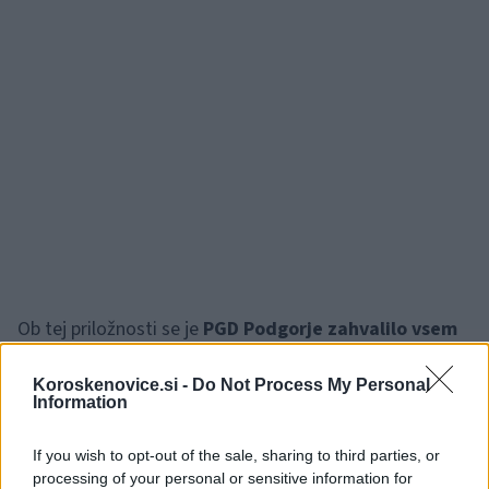
Ob tej priložnosti se je
PGD Podgorje zahvalilo vsem
članom
, ki skrbijo za dobrobit krajanov, prav tako pa so
Koroskenovice.si -
Do Not Process My Personal
besedo zahvale namenili prav tem.
Krajanom, ki s
Information
svojo podporo in zaupanjem že 120 let ob strani
If you wish to opt-out of the sale, sharing to third parties, or
stojijo gasilcem.
processing of your personal or sensitive information for