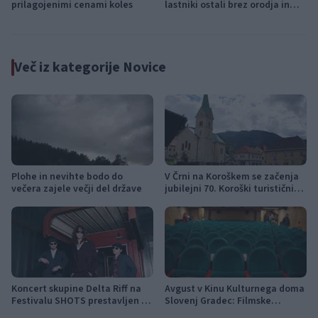
prilagojenimi cenami koles
lastniki ostali brez orodja in
modema
Več iz kategorije Novice
Plohe in nevihte bodo do
V Črni na Koroškem se začenja
večera zajele večji del države
jubilejni 70. Koroški turistični
teden s kar 70 dogodki
Koncert skupine Delta Riff na
Avgust v Kinu Kulturnega doma
Festivalu SHOTS prestavljen na
Slovenj Gradec: Filmske
jutri
premiere, napete zgodbe in